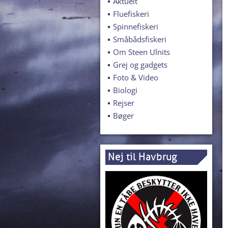
Aktuelt
Fluefiskeri
Spinnefiskeri
Småbådsfiskeri
Om Steen Ulnits
Grej og gadgets
Foto & Video
Biologi
Rejser
Bøger
Nej til Havbrug