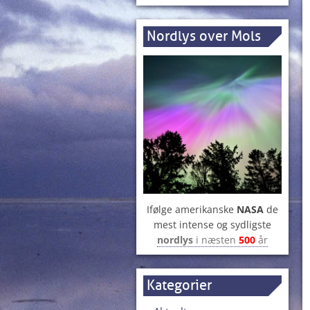
Nordlys over Mols
Ifølge amerikanske
NASA
de
mest intense og sydligste
nordlys
i næsten
500
år
Kategorier