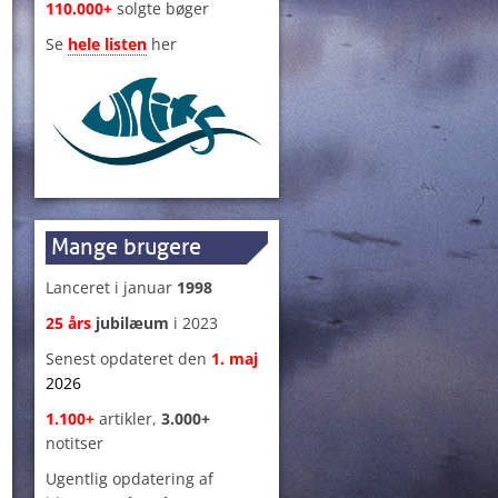
110.000+
solgte bøger
Se
hele listen
her
Mange brugere
Lanceret i januar
1998
25 års
jubilæum
i 2023
Senest opdateret den
1
.
maj
2026
1.100+
artikler,
3.000+
notitser
Ugentlig opdatering af