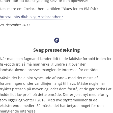
kanter, bør du ikke snyde dig selv for den oplevelse!
Læs mere om Coelacathen i artiklen “Blues for en Blå fisk”:
http://ulnits.dk/biologi/coelacanthen/
28. december 2017
Svag pressedækning
Når man som fagmand kender lidt til de faktiske forhold inden for
fiskeopdræt, så må man virkelig undre sig over den
landsdækkende presses manglende interesse for området.
Måske det hele blot synes ude af syne – med det meste af
forureningen under vandlinjen langt til havs. Måske nogle har
trykket pressen på maven og ladet dem forstå, at de gør bedst i at
holde lidt lav profil på dette område. Der er jo et nyt medieforlig,
som ligger og venter i 2018. Med nye støttemillioner til de
eksisterende medier. Så måske det har betydet noget for den
manglende interesse.