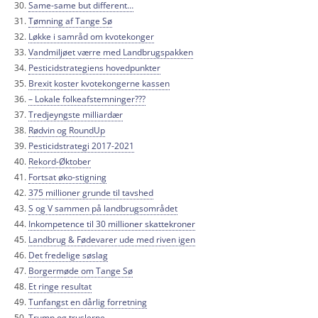
Same-same but different…
Tømning af Tange Sø
Løkke i samråd om kvotekonger
Vandmiljøet værre med Landbrugspakken
Pesticidstrategiens hovedpunkter
Brexit koster kvotekongerne kassen
– Lokale folkeafstemninger???
Tredjeyngste milliardær
Rødvin og RoundUp
Pesticidstrategi 2017-2021
Rekord-Øktober
Fortsat øko-stigning
375 millioner grunde til tavshed
S og V sammen på landbrugsområdet
Inkompetence til 30 millioner skattekroner
Landbrug & Fødevarer ude med riven igen
Det fredelige søslag
Borgermøde om Tange Sø
Et ringe resultat
Tunfangst en dårlig forretning
Trump og truslerne