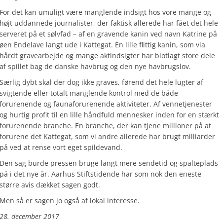
For det kan umuligt være manglende indsigt hos vore mange og
højt uddannede journalister, der faktisk allerede har fået det hele
serveret på et sølvfad – af en gravende kanin ved navn Katrine på
øen Endelave langt ude i Kattegat. En lille flittig kanin, som via
hårdt gravearbejde og mange aktindsigter har blotlagt store dele
af spillet bag de danske havbrug og den nye havbrugslov.
Særlig dybt skal der dog ikke graves, førend det hele lugter af
svigtende eller totalt manglende kontrol med de både
forurenende og faunaforurenende aktiviteter. Af vennetjenester
og hurtig profit til en lille håndfuld mennesker inden for en stærkt
forurenende branche. En branche, der kan tjene millioner på at
forurene det Kattegat, som vi andre allerede har brugt milliarder
på ved at rense vort eget spildevand.
Den sag burde pressen bruge langt mere sendetid og spalteplads
på i det nye år. Aarhus Stiftstidende har som nok den eneste
større avis dækket sagen godt.
Men så er sagen jo også af lokal interesse.
28. december 2017