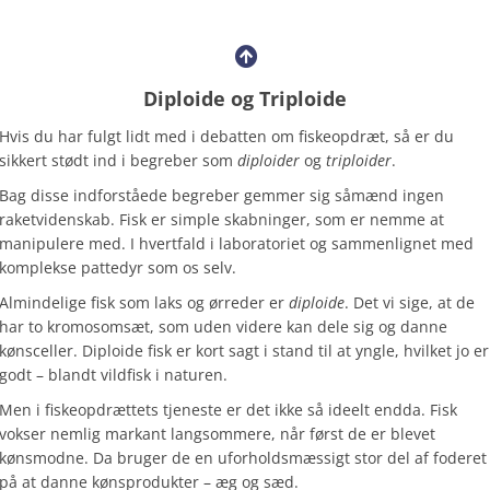
Diploide og Triploide
Hvis du har fulgt lidt med i debatten om fiskeopdræt, så er du
sikkert stødt ind i begreber som
diploider
og
triploider
.
Bag disse indforståede begreber gemmer sig såmænd ingen
raketvidenskab. Fisk er simple skabninger, som er nemme at
manipulere med. I hvertfald i laboratoriet og sammenlignet med
komplekse pattedyr som os selv.
Almindelige fisk som laks og ørreder er
diploide
. Det vi sige, at de
har to kromosomsæt, som uden videre kan dele sig og danne
kønsceller. Diploide fisk er kort sagt i stand til at yngle, hvilket jo er
godt – blandt vildfisk i naturen.
Men i fiskeopdrættets tjeneste er det ikke så ideelt endda. Fisk
vokser nemlig markant langsommere, når først de er blevet
kønsmodne. Da bruger de en uforholdsmæssigt stor del af foderet
på at danne kønsprodukter – æg og sæd.