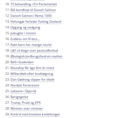
Til behandling i EU-Parlamentet
Blå bundlinje til Danish Salmon
Danish Salmon i Rema 1000
Helsingør forlader Fishing Zealand
Opgang og nedgang
Juleugler i mosen
Endless om N-less…
Kært barn har mange navne
L&F vil klage over pesticidforbud
Økologisk Jordbrugsfond en realitet
Befri Gudenåen
RoundUp får lige fem år mere
Milliardtab efter braklægning
Dan Gødning slipper for tiltale
Nordals Ferieresort
Laksene i Skjernå
Berigtigelse
Trump, Pruitt og EPA
Minister over minister
Kontrol med kreative kvotekonger