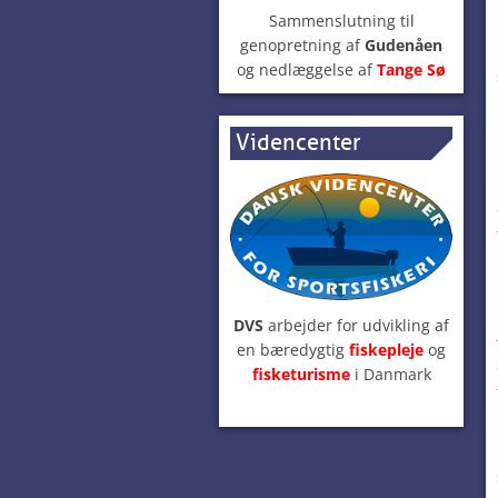
Sammenslutning til
genopretning af
Gudenåen
og nedlæggelse af
Tange Sø
Videncenter
DVS
arbejder for udvikling af
en bæredygtig
fiskepleje
og
fisketurisme
i Danmark