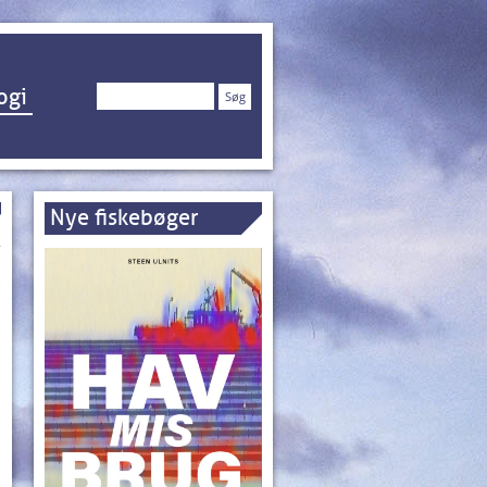
Søg
ogi
efter:
Nye fiskebøger