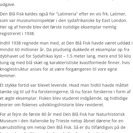
udgave.
Den Blå Fisk kaldes også for “Latimeria” efter en vis frk. Latimer,
som var museumsinspektør i den sydafrikanske by East London.
Her og af hende blev det første nutidige eksemplar nemlig
registreret i 1938.
Indtil 1938 regnede man med, at Den Blå Fisk havde været uddød i
mindst 60 millioner år. Da pludselig dukkede et eksemplar op fra
dybhavet ud for Sydafrikas kyst – 1,5 meter lang, mere end 50 kilo
tung og med blå skæl og karakteristiske kvastformede finner, hvis
knoglestruktur anses for at være forgængeren til vore egne
lemmer.
Et stykke fortid var blevet levende. Hvad man hidtil havde måttet
tænke sig til ud fra forsteningerne, lå nu foran forskerne i form af
et ægte eksemplar. Fisken blev studeret indgående, og hidtidige
teorier om fiskenes udviklingshistorie blev revideret.
For at fejre de første 80 år med Den Blå Fisk har Naturhistorisk
Museum i den italienske by Trieste netop åbnet dørene for en
særudstilling om netop Den Blå Fisk. Så er du tilfældigvis på de