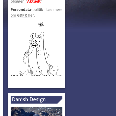
bloggen "
Aktuelt
"
Persondata-
politik - læs mere
om
GDPR
her
.
Danish Design