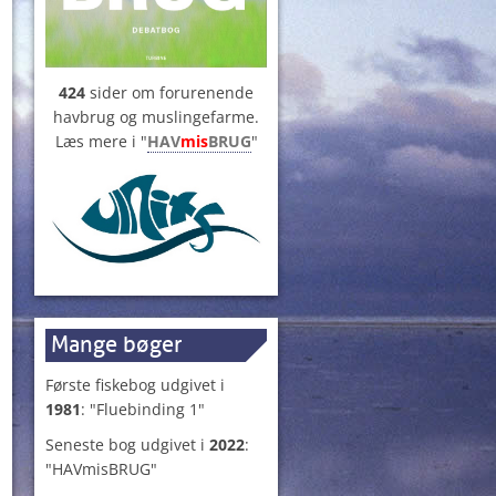
424
sider om forurenende
havbrug og muslingefarme.
Læs mere i "
HAV
mis
BRUG
"
Mange bøger
Første fiskebog udgivet i
1981
: "Fluebinding 1"
Seneste bog udgivet i
2022
:
"HAVmisBRUG"