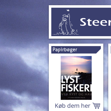
Papirbøger
Køb dem her