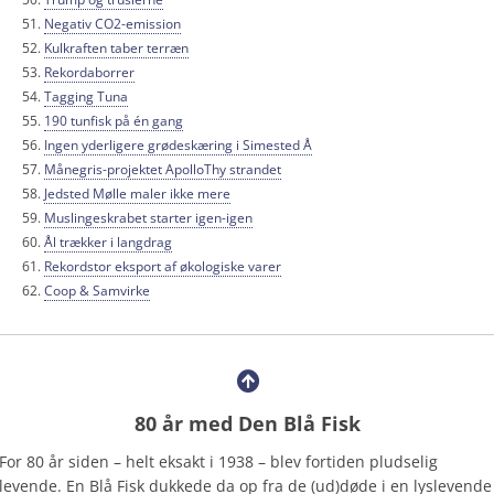
Negativ CO2-emission
Kulkraften taber terræn
Rekordaborrer
Tagging Tuna
190 tunfisk på én gang
Ingen yderligere grødeskæring i Simested Å
Månegris-projektet ApolloThy strandet
Jedsted Mølle maler ikke mere
Muslingeskrabet starter igen-igen
Ål trækker i langdrag
Rekordstor eksport af økologiske varer
Coop & Samvirke
80 år med Den Blå Fisk
For 80 år siden – helt eksakt i 1938 – blev fortiden pludselig
levende. En Blå Fisk dukkede da op fra de (ud)døde i en lyslevende