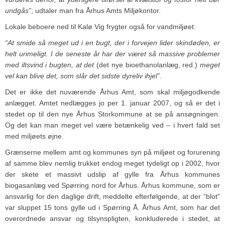
undgås”
, udtaler man fra Århus Amts Miljøkontor.
Lokale beboere ned til Kalø Vig frygter også for vandmiljøet:
“At smide så meget ud i en bugt, der i forvejen lider skindøden, er
helt urimeligt. I de seneste år har der været så massive problemer
med iltsvind i bugten, at det
(det nye bioethanolanlæg, red.)
meget
vel kan blive det, som slår det sidste dyreliv ihjel”.
Det er ikke det nuværende Århus Amt, som skal miljøgodkende
anlægget. Amtet nedlægges jo per 1. januar 2007, og så er det i
stedet op til den nye Århus Storkommune at se på ansøgningen.
Og det kan man meget vel være betænkelig ved – i hvert fald set
med miljøets øjne.
Grænserne mellem amt og kommunes syn på miljøet og forurening
af samme blev nemlig trukket endog meget tydeligt op i 2002, hvor
der skete et massivt udslip af gylle fra Århus kommunes
biogasanlæg ved Spørring nord for Århus. Århus kommune, som er
ansvarlig for den daglige drift, meddelte efterfølgende, at der “blot”
var sluppet 15 tons gylle ud i Spørring Å. Århus Amt, som har det
overordnede ansvar og tilsynspligten, konkluderede i stedet, at