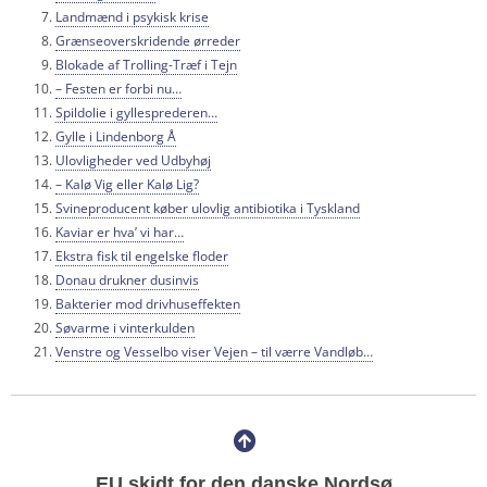
Landmænd i psykisk krise
Grænseoverskridende ørreder
Blokade af Trolling-Træf i Tejn
– Festen er forbi nu…
Spildolie i gyllesprederen…
Gylle i Lindenborg Å
Ulovligheder ved Udbyhøj
– Kalø Vig eller Kalø Lig?
Svineproducent køber ulovlig antibiotika i Tyskland
Kaviar er hva’ vi har…
Ekstra fisk til engelske floder
Donau drukner dusinvis
Bakterier mod drivhuseffekten
Søvarme i vinterkulden
Venstre og Vesselbo viser Vejen – til værre Vandløb…
EU skidt for den danske Nordsø