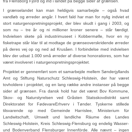
fra Flensborg Fjord og ind i landet på begge sider af grænsen.
I grænselandet kan man heldigvis samarbejde – også hvad
vandløb og ørreder angår. I hvert fald har man for nylig indviet et
stort naturgenopretningsprojekt, der blev skudt i gang i 2003, og
som nu – tre år og ni millioner kroner senere – står færdigt.
Indvielsen skete på industrimuseet i Kobbermølle, hvor en ny
fisketrape står klar til at modtage de grænseoverskridende ørreder
på deres vej op og ned ad Krusåen. I forbindelse med indvielsen
blev der udsat 1.000 små ørreder af diverse honoratiores, som har
været involveret i naturgenopretningsprojektet.
Projektet er gennemført som et samarbejde mellem Sønderjyllands
Amt og Stiftung Naturschutz Schleswig-Holstein, der har været
tovholdere i projektet, og en lang række andre instanser på begge
sider af grænsen. Fra dansk hold har det været Bov Kommune,
Skov- og Naturstyrelsen ved Gråsten Statsskovdistrikt samt
Direktoratet for FødevareErhverv i Tønder. Tyskerne stillede
tilsvarende op med Gemeinde Harrislee, Ministerium für
Landwitschaft, Umwelt und landliche Räume des Landes
Schleswig-Holstein, Kreis Schleswig-Flensburg og endelig Wasser-
und Bodenverband Flensburger Innenförde. Alle nævnt – ingen