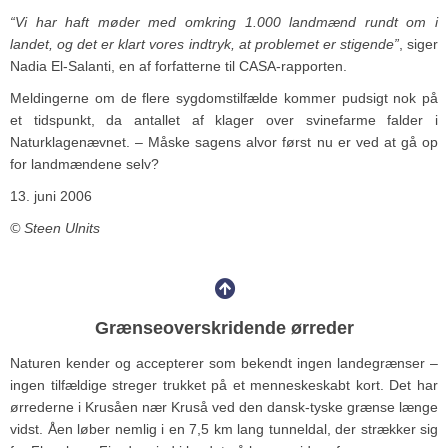
“Vi har haft møder med omkring 1.000 landmænd rundt om i
landet, og det er klart vores indtryk, at problemet er stigende”
, siger
Nadia El-Salanti, en af forfatterne til CASA-rapporten.
Meldingerne om de flere sygdomstilfælde kommer pudsigt nok på
et tidspunkt, da antallet af klager over svinefarme falder i
Naturklagenævnet. – Måske sagens alvor først nu er ved at gå op
for landmændene selv?
13. juni 2006
© Steen Ulnits
Grænseoverskridende ørreder
Naturen kender og accepterer som bekendt ingen landegrænser –
ingen tilfældige streger trukket på et menneskeskabt kort. Det har
ørrederne i Krusåen nær Kruså ved den dansk-tyske grænse længe
vidst. Åen løber nemlig i en 7,5 km lang tunneldal, der strækker sig