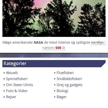
Ifølge amerikanske
NASA
de mest intense og sydligste
nordlys
i
næsten
500
år
Kategorier
Aktuelt
Fluefiskeri
Spinnefiskeri
Småbådsfiskeri
Om Steen Ulnits
Grej og gadgets
Foto & Video
Biologi
Rejser
Bøger