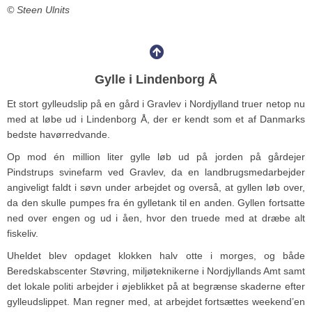
© Steen Ulnits
Gylle i Lindenborg Å
Et stort gylleudslip på en gård i Gravlev i Nordjylland truer netop nu
med at løbe ud i Lindenborg Å, der er kendt som et af Danmarks
bedste havørredvande.
Op mod én million liter gylle løb ud på jorden på gårdejer
Pindstrups svinefarm ved Gravlev, da en landbrugsmedarbejder
angiveligt faldt i søvn under arbejdet og overså, at gyllen løb over,
da den skulle pumpes fra én gylletank til en anden. Gyllen fortsatte
ned over engen og ud i åen, hvor den truede med at dræbe alt
fiskeliv.
Uheldet blev opdaget klokken halv otte i morges, og både
Beredskabscenter Støvring, miljøteknikerne i Nordjyllands Amt samt
det lokale politi arbejder i øjeblikket på at begrænse skaderne efter
gylleudslippet. Man regner med, at arbejdet fortsættes weekend’en