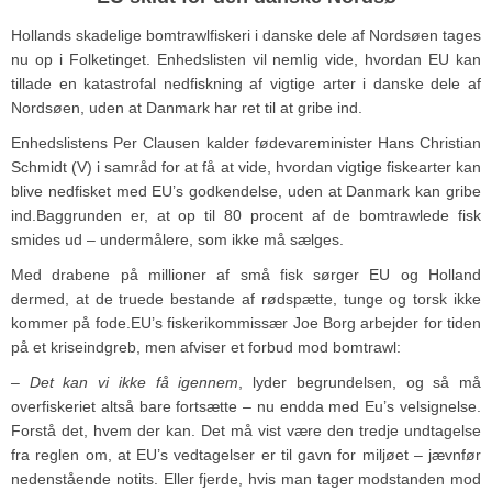
Hollands skadelige bomtrawlfiskeri i danske dele af Nordsøen tages
nu op i Folketinget. Enhedslisten vil nemlig vide, hvordan EU kan
tillade en katastrofal nedfiskning af vigtige arter i danske dele af
Nordsøen, uden at Danmark har ret til at gribe ind.
Enhedslistens Per Clausen kalder fødevareminister Hans Christian
Schmidt (V) i samråd for at få at vide, hvordan vigtige fiskearter kan
blive nedfisket med EU’s godkendelse, uden at Danmark kan gribe
ind.
Baggrunden er, at op til 80 procent af de bomtrawlede fisk
smides ud – undermålere, som ikke må sælges.
Med drabene på millioner af små fisk sørger EU og Holland
dermed, at de truede bestande af rødspætte, tunge og torsk ikke
kommer på fode.
EU’s fiskerikommissær Joe Borg arbejder for tiden
på et kriseindgreb, men afviser et forbud mod bomtrawl:
– Det kan vi ikke få igennem
, lyder begrundelsen, og så må
overfiskeriet altså bare fortsætte – nu endda med Eu’s velsignelse.
Forstå det, hvem der kan. Det må vist være den tredje undtagelse
fra reglen om, at EU’s vedtagelser er til gavn for miljøet – jævnfør
nedenstående notits. Eller fjerde, hvis man tager modstanden mod