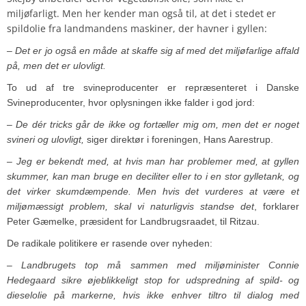
miljøfarligt. Men her kender man også til, at det i stedet er
spildolie fra landmandens maskiner, der havner i gyllen:
– Det er jo også en måde at skaffe sig af med det miljøfarlige affald
på, men det er ulovligt.
To ud af tre svineproducenter er repræsenteret i Danske
Svineproducenter, hvor oplysningen ikke falder i god jord:
– De dér tricks går de ikke og fortæller mig om, men det er noget
svineri og ulovligt,
siger direktør i foreningen, Hans Aarestrup.
– Jeg er bekendt med, at hvis man har problemer med, at gyllen
skummer, kan man bruge en deciliter eller to i en stor gylletank, og
det virker skumdæmpende. Men hvis det vurderes at være et
miljømæssigt problem, skal vi naturligvis standse det
, forklarer
Peter Gæmelke, præsident for Landbrugsraadet, til Ritzau.
De radikale politikere er rasende over nyheden:
– Landbrugets top må sammen med miljøminister Connie
Hedegaard sikre øjeblikkeligt stop for udspredning af spild- og
dieselolie på markerne, hvis ikke enhver tiltro til dialog med