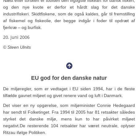
Næst efter torsken er tobisen den vigtigste fiskeart for dansk fiskeri,
og den nye kvote er derfor et hårdt slag for det danske
industrifiskeri. Skidtfiskene, som de også kaldes, går til fremstilling
af fiskemel og fiskeolie, der begge indgår i foder til opdræt af
fjerkræ – og burfisk.
20. juni 2006
© Steen Ulnits
EU god for den danske natur
De miljøregler, som er vedtaget i EU siden 1994, har i de fleste
tilfælde gavnet miljøet og givet renere vand og luft i Danmark.
Det viser en ny opgørelse, som miljøminister Connie Hedegaard
har sendt til Folketinget. Fra 1994 til 2005 har 81 retsakter således
styrket det danske miljø, mens kun to har påvirket miljøet
negativt.
De resterende 104 retsakter har været neutrale, oplyser
Ritzau ifølge Politiken.