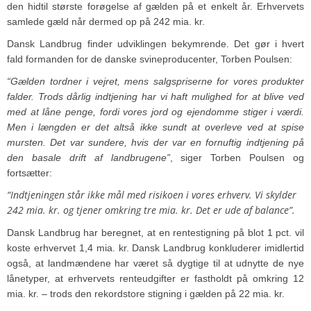
den hidtil største forøgelse af gælden på et enkelt år. Erhvervets
samlede gæld når dermed op på 242 mia. kr.
Dansk Landbrug finder udviklingen bekymrende. Det gør i hvert
fald formanden for de danske svineproducenter, Torben Poulsen:
“Gælden tordner i vejret, mens salgspriserne for vores produkter
falder. Trods dårlig indtjening har vi haft mulighed for at blive ved
med at låne penge, fordi vores jord og ejendomme stiger i værdi.
Men i længden er det altså ikke sundt at overleve ved at spise
mursten. Det var sundere, hvis der var en fornuftig indtjening på
den basale drift af landbrugene”
, siger Torben Poulsen og
fortsætter:
“Indtjeningen står ikke mål med risikoen i vores erhverv. Vi skylder
242 mia. kr. og tjener omkring tre mia. kr. Det er ude af balance”.
Dansk Landbrug har beregnet, at en rentestigning på blot 1 pct. vil
koste erhvervet 1,4 mia. kr. Dansk Landbrug konkluderer imidlertid
også, at landmændene har været så dygtige til at udnytte de nye
lånetyper, at erhvervets renteudgifter er fastholdt på omkring 12
mia. kr. – trods den rekordstore stigning i gælden på 22 mia. kr.