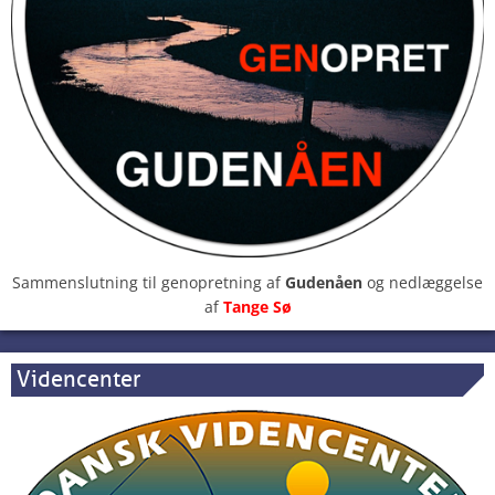
Sammenslutning til genopretning af
Gudenåen
og nedlæggelse
af
Tange Sø
Videncenter