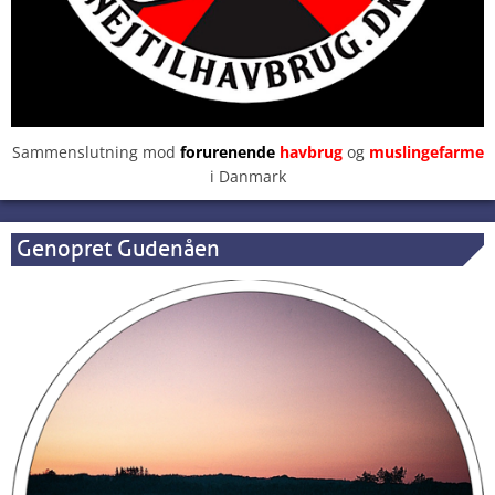
Sammenslutning mod
forurenende
havbrug
og
muslingefarme
i Danmark
Genopret Gudenåen