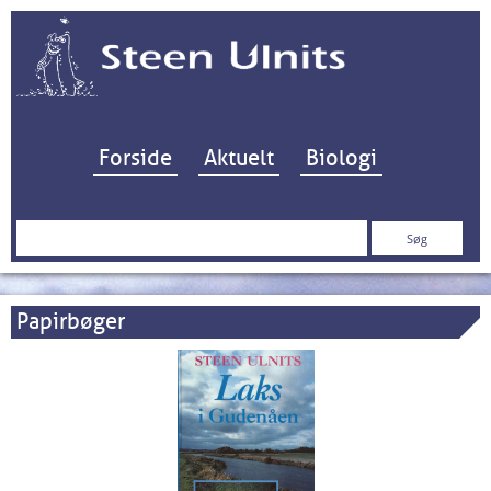
Hop til indhold
Forside
Aktuelt
Biologi
Søg
efter:
Papirbøger