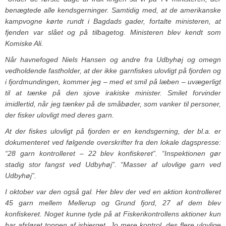
benægtede alle kendsgerninger. Samtidig med, at de amerikanske
kampvogne kørte rundt i Bagdads gader, fortalte ministeren, at
fjenden var slået og på tilbagetog. Ministeren blev kendt som
Komiske Ali.
Når havnefoged Niels Hansen og andre fra Udbyhøj og omegn
vedholdende fastholder, at der ikke garnfiskes ulovligt på fjorden og
i fjordmundingen, kommer jeg – med et smil på læben – uvægerligt
til at tænke på den sjove irakiske minister. Smilet forvinder
imidlertid, når jeg tænker på de småbøder, som vanker til personer,
der fisker ulovligt med deres garn.
At der fiskes ulovligt på fjorden er en kendsgerning, der bl.a. er
dokumenteret ved følgende overskrifter fra den lokale dagspresse:
“28 garn kontrolleret – 22 blev konfiskeret”. “Inspektionen gør
stadig stor fangst ved Udbyhøj”. “Masser af ulovlige garn ved
Udbyhøj”.
I oktober var den også gal. Her blev der ved en aktion kontrolleret
45 garn mellem Mellerup og Grund fjord, 27 af dem blev
konfiskeret. Noget kunne tyde på at Fiskerikontrollens aktioner kun
har afsløret toppen af isbjerget. Jo mere kontrol, des flere ulovlige