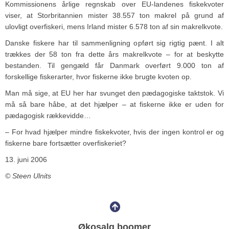
Kommissionens årlige regnskab over EU-landenes fiskekvoter
viser, at Storbritannien mister 38.557 ton makrel på grund af
ulovligt overfiskeri, mens Irland mister 6.578 ton af sin makrelkvote.
Danske fiskere har til sammenligning opført sig rigtig pænt. I alt
trækkes der 58 ton fra dette års makrelkvote – for at beskytte
bestanden. Til gengæld får Danmark overført 9.000 ton af
forskellige fiskerarter, hvor fiskerne ikke brugte kvoten op.
Man må sige, at EU her har svunget den pædagogiske taktstok. Vi
må så bare håbe, at det hjælper – at fiskerne ikke er uden for
pædagogisk rækkevidde…
– For hvad hjælper mindre fiskekvoter, hvis der ingen kontrol er og
fiskerne bare fortsætter overfiskeriet?
13. juni 2006
© Steen Ulnits
Økosalg boomer