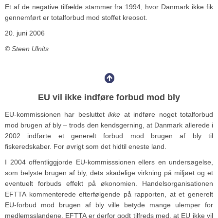
Et af de negative tilfælde stammer fra 1994, hvor Danmark ikke fik
gennemført er totalforbud mod stoffet kreosot.
20. juni 2006
© Steen Ulnits
EU vil ikke indføre forbud mod bly
EU-kommissionen har besluttet
ikke
at indføre noget totalforbud
mod brugen af bly – trods den kendsgerning, at Danmark allerede i
2002 indførte et generelt forbud mod brugen af bly til
fiskeredskaber. For øvrigt som det hidtil eneste land.
I 2004 offentliggjorde EU-kommisssionen ellers en undersøgelse,
som belyste brugen af bly, dets skadelige virkning på miljøet og et
eventuelt forbuds effekt på økonomien. Handelsorganisationen
EFTTA kommenterede efterfølgende på rapporten, at et generelt
EU-forbud mod brugen af bly ville betyde mange ulemper for
medlemsslandene. EFTTA er derfor godt tilfreds med, at EU ikke vil