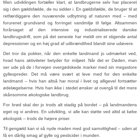
Men udviklingen fortæller klart, at landbrugerne selv har placeret
sig i den gældsfælde, de nu sidder i. En gældsfælde, de bruger til at
retfærdiggøre den nuværende udbytning af naturen med – med
forurenet grundvand og forringet vandmiljø til følge. Altsammen
forårsaget af den intensive og industrialiserede danske
landbrugsdrift, som på det seneste har meldt om et stigende antal
depressioner og en høj grad af udbrændthed blandt sine udøvere.
Det tror da pokker, når den enkelte landmand jo udmærket ved,
hvad hans aktiviteter betyder for miljøet. Når det er Døden, man
ser ude på de i forvejen overgødskede marker med sin megastore
gyllespreder. Det må være svært at leve med for den enkelte
landmand – hvis han altså har moral i livet og alligevel fortsætter
ødelægelserne. Hvis han ikke i stedet ønsker at overgå til det mere
skånsomme økologiske landbrug.
For brød skal der jo trods alt stadig på bordet – på landmandens
eget og vi andres. En udvikling, vi alle kan støtte ved altid at købe
økologisk – trods de højere priser.
Til gengæld kan vi så nyde maden med god samvittighed – uden at
få en dårlig smag af gylle og pesticider i munden.