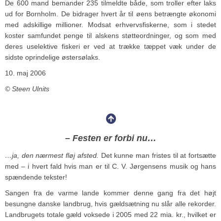
De 600 mand bemander 235 tilmeldte både, som troller efter laks
ud for Bornholm. De bidrager hvert år til øens betrængte økonomi
med adskillige millioner. Modsat erhvervsfiskerne, som i stedet
koster samfundet penge til alskens støtteordninger, og som med
deres uselektive fiskeri er ved at trække tæppet væk under de
sidste oprindelige østersølaks.
10. maj 2006
© Steen Ulnits
– Festen er forbi nu…
…ja, den nærmest fløj afsted.
Det kunne man fristes til at fortsætte
med – i hvert fald hvis man er til C. V. Jørgensens musik og hans
spændende tekster!
Sangen fra de varme lande kommer denne gang fra det højt
besungne danske landbrug, hvis gældsætning nu slår alle rekorder.
Landbrugets totale gæld voksede i 2005 med 22 mia. kr., hvilket er