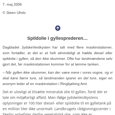
7. maj 2006
© Steen Ulnits
Spildolie i gyllesprederen…
Dagbladet JydskeVestkysten har talt med flere maskinstationer,
som fortæller, at det er et helt almindeligt at hælde diesel eller
spildolie i gyllen, så den ikke skummer. Ofte har landmændene selv
gjort det, før maskinstationen kommer for at tømme tanken.
– Når gyllen ikke skummer, kan der være mere i vores vogne, og vi
skal køre færre ture, så landmanden sparer en del ture
, siger en
anonym leder af en maskinstation i Ringkjøbing Amt.
Det er ulovligt at tilsætte mineralsk olie til gyllen, fordi der er
tale om miljøfarligt affald. Men ifølge JydskeVestkystens
oplysninger er 100 liter diesel- eller spildolie til en gylletank på
en million liter ikke unormalt. Landbrugets rådgivningscenter i
Skejby anbefaler derfor vegetabilsk olie, som ikke er