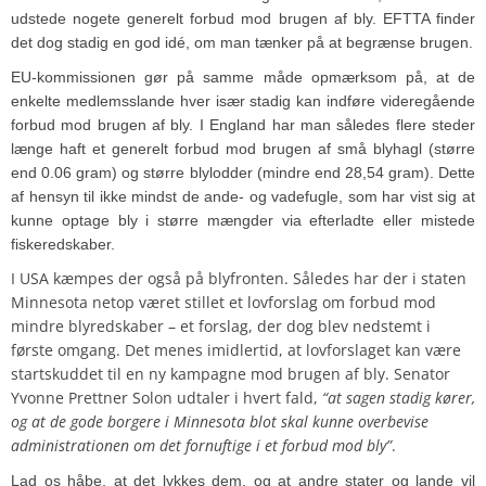
udstede nogete generelt forbud mod brugen af bly. EFTTA finder
det dog stadig en god idé, om man tænker på at begrænse brugen.
EU-kommissionen gør på samme måde opmærksom på, at de
enkelte medlemsslande hver især stadig kan indføre videregående
forbud mod brugen af bly. I England har man således flere steder
længe haft et generelt forbud mod brugen af små blyhagl (større
end 0.06 gram) og større blylodder (mindre end 28,54 gram). Dette
af hensyn til ikke mindst de ande- og vadefugle, som har vist sig at
kunne optage bly i større mængder via efterladte eller mistede
fiskeredskaber.
I USA kæmpes der også på blyfronten. Således har der i staten
Minnesota netop været stillet et lovforslag om forbud mod
mindre blyredskaber – et forslag, der dog blev nedstemt i
første omgang. Det menes imidlertid, at lovforslaget kan være
startskuddet til en ny kampagne mod brugen af bly. Senator
Yvonne Prettner Solon udtaler i hvert fald,
“at sagen stadig kører,
og at de gode borgere i Minnesota blot skal kunne overbevise
administrationen om det fornuftige i et forbud mod bly”
.
Lad os håbe, at det lykkes dem, og at andre stater og lande vil