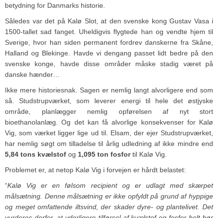
betydning for Danmarks historie.
Således var det på Kalø Slot, at den svenske kong Gustav Vasa i
1500-tallet sad fanget. Uheldigvis flygtede han og vendte hjem til
Sverige, hvor han siden permanent fordrev danskerne fra Skåne,
Halland og Blekinge. Havde vi dengang passet lidt bedre på den
svenske konge, havde disse områder måske stadig været på
danske hænder…
Ikke mere historiesnak. Sagen er nemlig langt alvorligere end som
så. Studstrupværket, som leverer energi til hele det østjyske
område, planlægger nemlig opførelsen af nyt stort
bioethanolanlæg. Og det kan få alvorlige konsekvenser for Kalø
Vig, som værket ligger lige ud til. Elsam, der ejer Studstrupværket,
har nemlig søgt om tilladelse til årlig udledning af ikke mindre end
5,84 tons kvælstof
og
1,095 ton fosfor
til Kalø Vig.
Problemet er, at netop Kalø Vig i forvejen er hårdt belastet:
“
Kalø Vig er en følsom recipient og er udlagt med skærpet
målsætning. Denne målsætning er ikke opfyldt på grund af hyppige
og meget omfattende iltsvind, der skader dyre- og plantelivet. Det
vurderes derfor, at yderligere tilførsel af kvælstof og fosfor helt bør