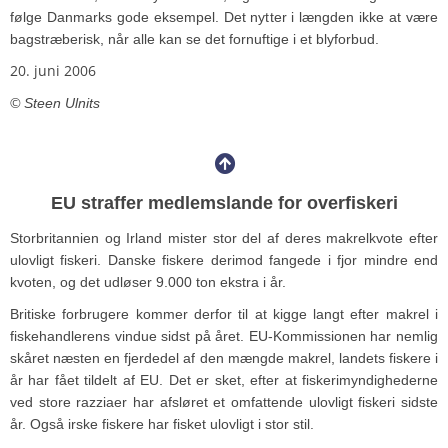
følge Danmarks gode eksempel. Det nytter i længden ikke at være
bagstræberisk, når alle kan se det fornuftige i et blyforbud.
20. juni 2006
© Steen Ulnits
EU straffer medlemslande for overfiskeri
Storbritannien og Irland mister stor del af deres makrelkvote efter
ulovligt fiskeri. Danske fiskere derimod fangede i fjor mindre end
kvoten, og det udløser 9.000 ton ekstra i år.
Britiske forbrugere kommer derfor til at kigge langt efter makrel i
fiskehandlerens vindue sidst på året. EU-Kommissionen har nemlig
skåret næsten en fjerdedel af den mængde makrel, landets fiskere i
år har fået tildelt af EU. Det er sket, efter at fiskerimyndighederne
ved store razziaer har afsløret et omfattende ulovligt fiskeri sidste
år. Også irske fiskere har fisket ulovligt i stor stil.