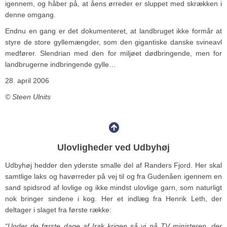
igennem, og håber på, at åens ørreder er sluppet med skrækken i
denne omgang.
Endnu en gang er det dokumenteret, at landbruget ikke formår at
styre de store gyllemængder, som den gigantiske danske svineavl
medfører. Slendrian med den for miljøet dødbringende, men for
landbrugerne indbringende gylle…
28. april 2006
© Steen Ulnits
Ulovligheder ved Udbyhøj
Udbyhøj hedder den yderste smalle del af Randers Fjord. Her skal
samtlige laks og havørreder på vej til og fra Gudenåen igennem en
sand spidsrod af lovlige og ikke mindst ulovlige garn, som naturligt
nok bringer sindene i kog. Her et indlæg fra Henrik Leth, der
deltager i slaget fra første række:
“Under de første dage af Irak krigen så vi på TV ministeren, der