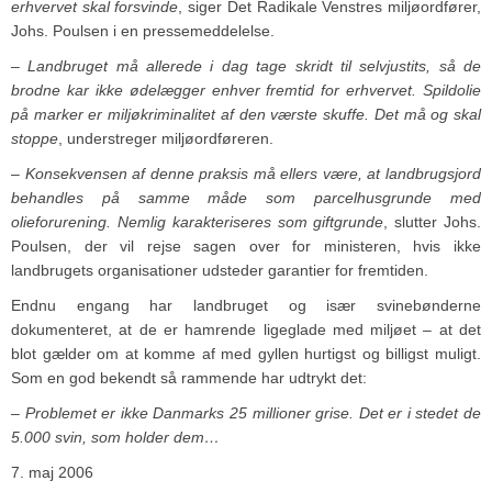
erhvervet skal forsvinde
, siger Det Radikale Venstres miljøordfører,
Johs. Poulsen i en pressemeddelelse.
– Landbruget må allerede i dag tage skridt til selvjustits, så de
brodne kar ikke ødelægger enhver fremtid for erhvervet. Spildolie
på marker er miljøkriminalitet af den værste skuffe. Det må og skal
stoppe
, understreger miljøordføreren.
– Konsekvensen af denne praksis må ellers være, at landbrugsjord
behandles på samme måde som parcelhusgrunde med
olieforurening. Nemlig karakteriseres som giftgrunde
, slutter Johs.
Poulsen, der vil rejse sagen over for ministeren, hvis ikke
landbrugets organisationer udsteder garantier for fremtiden.
Endnu engang har landbruget og især svinebønderne
dokumenteret, at de er hamrende ligeglade med miljøet – at det
blot gælder om at komme af med gyllen hurtigst og billigst muligt.
Som en god bekendt så rammende har udtrykt det:
– Problemet er ikke Danmarks 25 millioner grise. Det er i stedet de
5.000 svin, som holder dem…
7. maj 2006