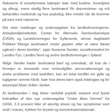
Naboerne til svinefarmene kæmper især med kvalme, hovedpine
og allergi, mens stadig flere landmænd får depressioner og må
behandles medicinsk og hos psykolog, ikke mindst når de kommer
på kant med naboerne.
Det viser meldinger og undersøgelser fra landboforeningerne,
Arbejdsmiljøinstituttet, Center for Alternativ Samfundsanalyse
(CASA) og Landsforeningen for Gylleramte, skriver dagbladet
Politiken.
“Mange landmænd mister gejsten efter at være blevet
ugleset i deres landsby”
, siger Susanne Sander, socialkonsulent for
Landbo Fyn, Landbo Nord og andre landboforeninger i Jylland.
Ifølge Sander hader landmænd bøvl og uvenskab, så hvis de i
forvejen er stressede over renteudgifter, personalemangel og
andre problemer med bedriften, kan en lokal konflikt om gylle og
lugtgener ramme hårdt. Især hvis deres børn også inddrages og for
eksempel bliver drillet i skolen.
At landmanden i dag bliver nedslidt psykisk snarere end fysisk
bekræftes af den nye undersøgelse “Under åben himmel” fra
CASA. 2-3 procent lider af alvorlig stress og har symptomer som
ondt i maven, trykken for brystet og koncentrationsbesvær.