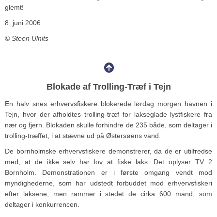
glemt!
8. juni 2006
© Steen Ulnits
Blokade af Trolling-Træf i Tejn
En halv snes erhvervsfiskere blokerede lørdag morgen havnen i
Tejn, hvor der afholdtes trolling-træf for lakseglade lystfiskere fra
nær og fjern. Blokaden skulle forhindre de 235 både, som deltager i
trolling-træffet, i at stævne ud på Østersøens vand.
De bornholmske erhvervsfiskere demonstrerer, da de er utilfredse
med, at de ikke selv har lov at fiske laks. Det oplyser TV 2
Bornholm. Demonstrationen er i første omgang vendt mod
myndighederne, som har udstedt forbuddet mod erhvervsfiskeri
efter laksene, men rammer i stedet de cirka 600 mand, som
deltager i konkurrencen.