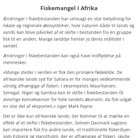
Fiskemangel i Afrika
Ændringer i fiskebestanden har selvsagt en stor betydning for
lokale og regionale økosystemer, hvor naturen både til lands og
vands kan blive påvirket af et skifte i bestanden fra én gruppe
fisk til en anden. Mange landdyr henter jo deres måltider i
vandet.
Ændringer i fiskebestanden kan også have indflydelse på
mennesker.
»Mange steder i verden er fisk den primære fødekilde. De
afrikanske lande syd for Sahara er for manges vedkommende
utrolig afhængige af fiskeri. I eksempelvis Mauritanien,
Senegal, Niger og Gambia kan et skifte i fiskebestanden få
alvorlige konsekvenser for hele landets økonomi, da fisk udgør
en stor del af eksporten,« siger Mark Payne.
Det er ikke kun afrikanske lande, der kommer til at mærke en
effekt af et skifte i fiskebestanden. Selvom Danmark sagtens
kan importere fisk fra andre lande, vil traditionelle fiskeribyer,
som Esbjerg og Hanstholm, der er afhængige af fiskeri, skulle