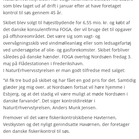
som blev taget ud af drift i januar efter at have foretaget
kontrol til søs gennem 45 år.
Skibet blev solgt til højestbydende for 6,55 mio. kr. og købt af
det danske konsulentfirma FOGA, der vil bruge det til opgaver
på offshoreområdet. Det være sig som vagt- og
overvågningsskib ved vindmølleanlæg eller som ledsagefartøj
ved undersøgelse af olie- og gasforekomster. Skibet forbliver
således på danske hænder. FOGA overtog Nordsøen fredag 3.
maj på Flådestationen i Frederikshavn.
I NaturErhvervsstyrelsen er man godt tilfredse med salget:
”Vi fik tre bud på skibet og har fået en god pris for det. Samtidig
glæder jeg mig over, at Nordsøen fortsat vil høre hjemme i
Esbjerg, og at det stadig vil være muligt at møde Nordsøen i
danske farvande”. Det siger kontroldirektør i
NaturErhvervstyrelsen, Anders Munk Jensen.
Fremover vil det være fiskerikontrolskibene Havternen,
Vestkysten og det nyligt genindsatte Havørnen, der foretager
den danske fiskerikontrol til søs.