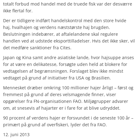
totalt forbud mod handel med de truede fisk var der desværre
ikke flertal for.
Der er tidligere indført handelskontrol med den store hvide
haj, hvalhajen og verdens næststørste haj brugden.
Beslutningen indebærer, at aftalelandene skal regulere
handlen ved at udstede eksporttilladelser. Hvis det ikke sker, vil
det medføre sanktioner fra Cites.
Japan og Kina samt andre asiatiske lande, hvor hajsuppe anses
for at være en delikatesse, forsøgte uden held at blokere for
vedtagelsen af begrænsningen. Forslaget blev ikke mindst
vedtaget på grund af initiativer fra USA og Brasilien.
Mennesket dræber omkring 100 millioner hajer årligt – først og
fremmest på grund af deres velsmagende finner, viser
opgørelser fra FN-organisationen FAO. Miljøgrupper advarer
om, at snesevis af hajarter er i fare for at blive udryddet.
90 procent af verdens hajer er forsvundet i de seneste 100 år –
primært på grund af overfiskeri, lyder det fra FAO.
12. juni 2013