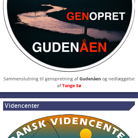
Sammenslutning til genopretning af
Gudenåen
og nedlæggelse
af
Tange Sø
Videncenter