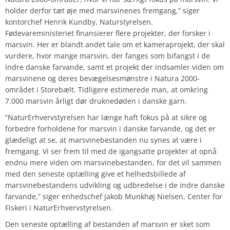
holder derfor tæt øje med marsvinenes fremgang,” siger
kontorchef Henrik Kundby, Naturstyrelsen.
Fødevareministeriet finansierer flere projekter, der forsker i
marsvin. Her er blandt andet tale om et kameraprojekt, der skal
vurdere, hvor mange marsvin, der fanges som bifangst i de
indre danske farvande, samt et projekt der indsamler viden om
marsvinene og deres bevægelsesmønstre i Natura 2000-
området i Storebælt. Tidligere estimerede man, at omkring
7.000 marsvin årligt dør druknedøden i danske garn.
”NaturErhvervstyrelsen har længe haft fokus på at sikre og
forbedre forholdene for marsvin i danske farvande, og det er
glædeligt at se, at marsvinebestanden nu synes at være i
fremgang. Vi ser frem til med de igangsatte projekter at opnå
endnu mere viden om marsvinebestanden, for det vil sammen
med den seneste optælling give et helhedsbillede af
marsvinebestandens udvikling og udbredelse i de indre danske
farvande,” siger enhedschef Jakob Munkhøj Nielsen, Center for
Fiskeri i NaturErhvervstyrelsen.
Den seneste optælling af bestanden af marsvin er sket som