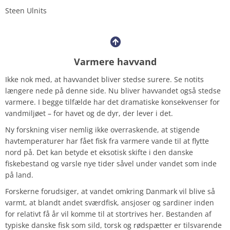
Steen Ulnits
Varmere havvand
Ikke nok med, at havvandet bliver stedse surere. Se notits
længere nede på denne side. Nu bliver havvandet også stedse
varmere. I begge tilfælde har det dramatiske konsekvenser for
vandmiljøet – for havet og de dyr, der lever i det.
Ny forskning viser nemlig ikke overraskende, at stigende
havtemperaturer har fået fisk fra varmere vande til at flytte
nord på. Det kan betyde et eksotisk skifte i den danske
fiskebestand og varsle nye tider såvel under vandet som inde
på land.
Forskerne forudsiger, at vandet omkring Danmark vil blive så
varmt, at blandt andet sværdfisk, ansjoser og sardiner inden
for relativt få år vil komme til at stortrives her. Bestanden af
typiske danske fisk som sild, torsk og rødspætter er tilsvarende