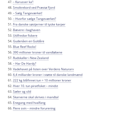
– Karusser ka’!
Smoltrekord ved Præstø Fjord
– Sælg Tangeværket!
– Hvorfor sælge Tangeværket?
Fra danske søstjerner til tyske karper
Bævere i baghaven
Utilfredse fiskere
Gudenåen en Guldåre
Blue Reef Rocks!
390 millioner kroner til vandløbene
Rudskaller i New Zealand
– Har De Hardy?
Vadehavet på listen over Verdens Naturarv
6,4 milliarder kroner i støtte til danske landmænd
222 kg blåfinnet tun = 10 millioner kroner
Hver 10. tun piratfisket – mindst
Sæler og sild
Skarverne skal skrives i mandtal
Enegang med hvalfang
Flere svin – mindre forurening