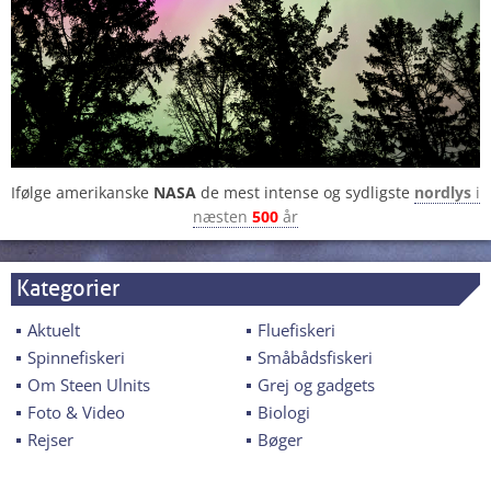
Ifølge amerikanske
NASA
de mest intense og sydligste
nordlys
i
næsten
500
år
Kategorier
Aktuelt
Fluefiskeri
Spinnefiskeri
Småbådsfiskeri
Om Steen Ulnits
Grej og gadgets
Foto & Video
Biologi
Rejser
Bøger