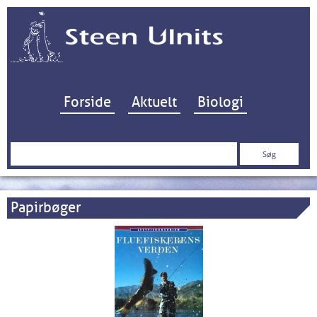
Hop til indhold
Forside
Aktuelt
Biologi
Søg
efter:
Papirbøger