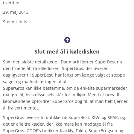
i verden.
29. maj 2013
Steen Ulnits
Slut med ål i køledisken
Som den sidste detailkæde i Danmark fjerner SuperBest nu
den truede ål fra køledisken. SuperGros, der leverer
dagligvarer til SuperBest, har langt om længe valgt at stoppe
salget og markedsføringen af ål.
SuperGros kan ikke bestemme, om de enkelte supermarkeder
må føre ål, hvis disse selv står for indkøb. Men i et brev til
købmændene opfordrer SuperGros dog til, at man helt fjerner
ål fra sortimentet.
SuperGros leverer til butikkerne SuperBest, KIWI og SPAR, og
det er alle tre kæder, der ikke mere kan modtage ål fra
SuperGros. COOP’s butikker Kvickly, Fakta, SuperBrugsen og