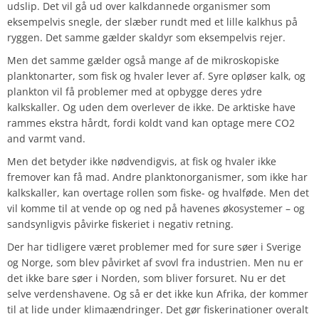
udslip. Det vil gå ud over kalkdannede organismer som
eksempelvis snegle, der slæber rundt med et lille kalkhus på
ryggen. Det samme gælder skaldyr som eksempelvis rejer.
Men det samme gælder også mange af de mikroskopiske
planktonarter, som fisk og hvaler lever af. Syre opløser kalk, og
plankton vil få problemer med at opbygge deres ydre
kalkskaller. Og uden dem overlever de ikke. De arktiske have
rammes ekstra hårdt, fordi koldt vand kan optage mere CO2
and varmt vand.
Men det betyder ikke nødvendigvis, at fisk og hvaler ikke
fremover kan få mad. Andre planktonorganismer, som ikke har
kalkskaller, kan overtage rollen som fiske- og hvalføde. Men det
vil komme til at vende op og ned på havenes økosystemer – og
sandsynligvis påvirke fiskeriet i negativ retning.
Der har tidligere været problemer med for sure søer i Sverige
og Norge, som blev påvirket af svovl fra industrien. Men nu er
det ikke bare søer i Norden, som bliver forsuret. Nu er det
selve verdenshavene. Og så er det ikke kun Afrika, der kommer
til at lide under klimaændringer. Det gør fiskerinationer overalt