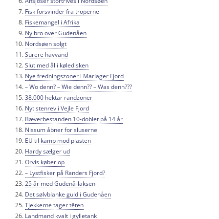
Ansjoser stortrives i Nordsøen
Fisk forsvinder fra troperne
Fiskemangel i Afrika
Ny bro over Gudenåen
Nordsøen solgt
Surere havvand
Slut med ål i køledisken
Nye fredningszoner i Mariager Fjord
– Wo denn? – Wie denn?? – Was denn???
38.000 hektar randzoner
Nyt stenrev i Vejle Fjord
Bæverbestanden 10-doblet på 14 år
Nissum åbner for sluserne
EU til kamp mod plasten
Hardy sælger ud
Orvis køber op
– Lystfisker på Randers Fjord?
25 år med Gudenå-laksen
Det sølvblanke guld i Gudenåen
Tjekkerne tager têten
Landmand kvalt i gylletank