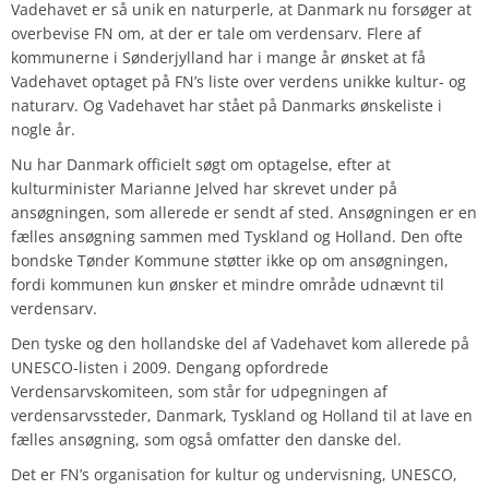
Vadehavet er så unik en naturperle, at Danmark nu forsøger at
overbevise FN om, at der er tale om verdensarv. Flere af
kommunerne i Sønderjylland har i mange år ønsket at få
Vadehavet optaget på FN’s liste over verdens unikke kultur- og
naturarv. Og Vadehavet har stået på Danmarks ønskeliste i
nogle år.
Nu har Danmark officielt søgt om optagelse, efter at
kulturminister Marianne Jelved har skrevet under på
ansøgningen, som allerede er sendt af sted. Ansøgningen er en
fælles ansøgning sammen med Tyskland og Holland. Den ofte
bondske Tønder Kommune støtter ikke op om ansøgningen,
fordi kommunen kun ønsker et mindre område udnævnt til
verdensarv.
Den tyske og den hollandske del af Vadehavet kom allerede på
UNESCO-listen i 2009. Dengang opfordrede
Verdensarvskomiteen, som står for udpegningen af
verdensarvssteder, Danmark, Tyskland og Holland til at lave en
fælles ansøgning, som også omfatter den danske del.
Det er FN’s organisation for kultur og undervisning, UNESCO,