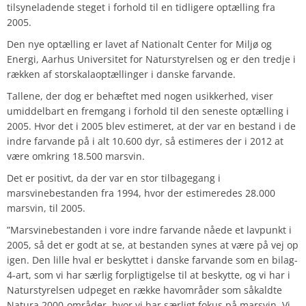
tilsyneladende steget i forhold til en tidligere optælling fra
2005.
Den nye optælling er lavet af Nationalt Center for Miljø og
Energi, Aarhus Universitet for Naturstyrelsen og er den tredje i
rækken af storskalaoptællinger i danske farvande.
Tallene, der dog er behæftet med nogen usikkerhed, viser
umiddelbart en fremgang i forhold til den seneste optælling i
2005. Hvor det i 2005 blev estimeret, at der var en bestand i de
indre farvande på i alt 10.600 dyr, så estimeres der i 2012 at
være omkring 18.500 marsvin.
Det er positivt, da der var en stor tilbagegang i
marsvinebestanden fra 1994, hvor der estimeredes 28.000
marsvin, til 2005.
”Marsvinebestanden i vore indre farvande nåede et lavpunkt i
2005, så det er godt at se, at bestanden synes at være på vej op
igen. Den lille hval er beskyttet i danske farvande som en bilag-
4-art, som vi har særlig forpligtigelse til at beskytte, og vi har i
Naturstyrelsen udpeget en række havområder som såkaldte
Natura 2000-områder, hvor vi har særligt fokus på marsvin. Vi