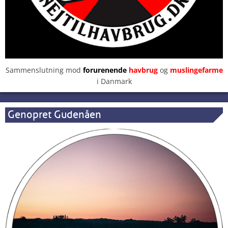
Sammenslutning mod
forurenende
havbrug
og
muslingefarme
i Danmark
Genopret Gudenåen