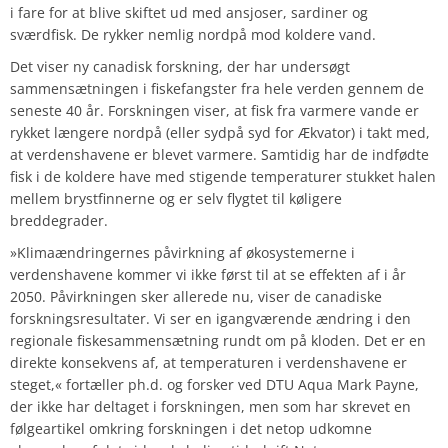
i fare for at blive skiftet ud med ansjoser, sardiner og
sværdfisk. De rykker nemlig nordpå mod koldere vand.
Det viser ny canadisk forskning, der har undersøgt
sammensætningen i fiskefangster fra hele verden gennem de
seneste 40 år. Forskningen viser, at fisk fra varmere vande er
rykket længere nordpå (eller sydpå syd for Ækvator) i takt med,
at verdenshavene er blevet varmere. Samtidig har de indfødte
fisk i de koldere have med stigende temperaturer stukket halen
mellem brystfinnerne og er selv flygtet til køligere
breddegrader.
»Klimaændringernes påvirkning af økosystemerne i
verdenshavene kommer vi ikke først til at se effekten af i år
2050. Påvirkningen sker allerede nu, viser de canadiske
forskningsresultater. Vi ser en igangværende ændring i den
regionale fiskesammensætning rundt om på kloden. Det er en
direkte konsekvens af, at temperaturen i verdenshavene er
steget,« fortæller ph.d. og forsker ved DTU Aqua Mark Payne,
der ikke har deltaget i forskningen, men som har skrevet en
følgeartikel omkring forskningen i det netop udkomne