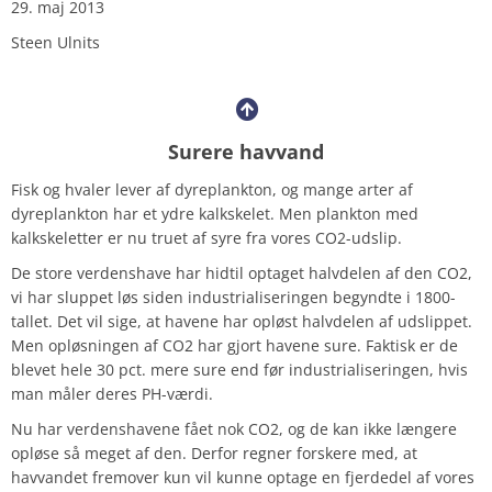
29. maj 2013
Steen Ulnits
Surere havvand
Fisk og hvaler lever af dyreplankton, og mange arter af
dyreplankton har et ydre kalkskelet. Men plankton med
kalkskeletter er nu truet af syre fra vores CO2-udslip.
De store verdenshave har hidtil optaget halvdelen af den CO2,
vi har sluppet løs siden industrialiseringen begyndte i 1800-
tallet. Det vil sige, at havene har opløst halvdelen af udslippet.
Men opløsningen af CO2 har gjort havene sure. Faktisk er de
blevet hele 30 pct. mere sure end før industrialiseringen, hvis
man måler deres PH-værdi.
Nu har verdenshavene fået nok CO2, og de kan ikke længere
opløse så meget af den. Derfor regner forskere med, at
havvandet fremover kun vil kunne optage en fjerdedel af vores