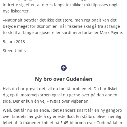
indrette sig efter, at deres fangstteknikker må tilpasses nogle
nye fiskearter.
»Nationalt betyder det ikke det store, men regionalt kan det
betyde meget for økonomien, når fiskerne skal gå fra at fange
torsk til at fange ansjoser eller sardiner,« fortæller Mark Payne.
5. juni 2013
Steen Ulnits
Ny bro over Gudenåen
Hvis du har prøvet det, vil du forstå problemet: Du har fisket
dig op til motorvejsbroen og vil nu gerne over på den anden
side. Der er kun én vej – tværs over vejbanen…
Well, det får nu en ende, idet Randers snart får en ny gangbro
over landets længste å og eneste flod. En stålbro bliver nemlig i
løbet af få måneder koblet på E 45-bilbroen over Gudenådalen