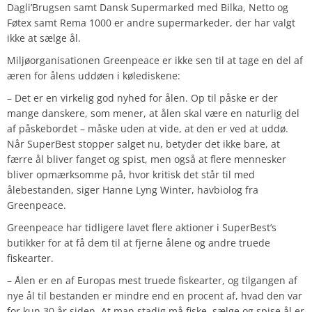
Dagli’Brugsen samt Dansk Supermarked med Bilka, Netto og
Føtex samt Rema 1000 er andre supermarkeder, der har valgt
ikke at sælge ål.
Miljøorganisationen Greenpeace er ikke sen til at tage en del af
æren for ålens uddøen i kølediskene:
– Det er en virkelig god nyhed for ålen. Op til påske er der
mange danskere, som mener, at ålen skal være en naturlig del
af påskebordet – måske uden at vide, at den er ved at uddø.
Når SuperBest stopper salget nu, betyder det ikke bare, at
færre ål bliver fanget og spist, men også at flere mennesker
bliver opmærksomme på, hvor kritisk det står til med
ålebestanden, siger Hanne Lyng Winter, havbiolog fra
Greenpeace.
Greenpeace har tidligere lavet flere aktioner i SuperBest’s
butikker for at få dem til at fjerne ålene og andre truede
fiskearter.
– Ålen er en af Europas mest truede fiskearter, og tilgangen af
nye ål til bestanden er mindre end en procent af, hvad den var
for kun 30 år siden. At man stadig må fiske, sælge og spise ål er