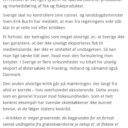
og markedsføring af fisk og fiskeprodukter.
Sverige skal nu kontrollere sine rutiner, og landsbygdsminister
Sven-Erik Bucht har meddelt, at man fra regeringens side står
klar til at rette ind efter kritikken.
Et forhold, der betragtes som meget alvorligt, er, at Sverige
ikke
kan garantere, at der
ikke
ulovligt eksporteres fisk til
medlemslande, der
ikke
er omfattet af undtagelsen. Så kan
man lige tænke lidt over, hvad mon den formulering mon
betyder. I Sverige er flere virksomheder nu tiltalt for ulovlig
eksport af Østersølaks til Frankrig, Holland og såmænd også
Danmark.
Den anden alvorlige kritik går på mærkningen, der langt fra
altid er korrekt – hvis overhovedet eksisterende. Dette anses
som en generel trussel mod folkesundheden. Som et helt
konkret eksempel har svenske skolekøkkener ikke kunnet
bevise, at de følger statens kostråd.
– Kritikken er meget graverende, da baggrunden for en fortsat
svensk undtagelse fra grænseværdierne jo netop er, at fiskene er