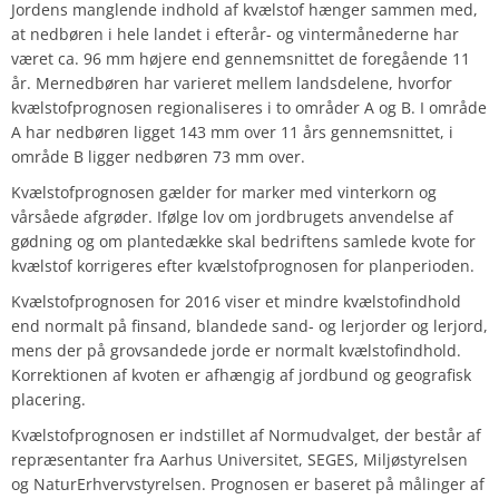
Jordens manglende indhold af kvælstof hænger sammen med,
at nedbøren i hele landet i efterår- og vintermånederne har
været ca. 96 mm højere end gennemsnittet de foregående 11
år. Mernedbøren har varieret mellem landsdelene, hvorfor
kvælstofprognosen regionaliseres i to områder A og B. I område
A har nedbøren ligget 143 mm over 11 års gennemsnittet, i
område B ligger nedbøren 73 mm over.
Kvælstofprognosen gælder for marker med vinterkorn og
vårsåede afgrøder. Ifølge lov om jordbrugets anvendelse af
gødning og om plantedække skal bedriftens samlede kvote for
kvælstof korrigeres efter kvælstofprognosen for planperioden.
Kvælstofprognosen for 2016 viser et mindre kvælstofindhold
end normalt på finsand, blandede sand- og lerjorder og lerjord,
mens der på grovsandede jorde er normalt kvælstofindhold.
Korrektionen af kvoten er afhængig af jordbund og geografisk
placering.
Kvælstofprognosen er indstillet af Normudvalget, der består af
repræsentanter fra Aarhus Universitet, SEGES, Miljøstyrelsen
og NaturErhvervstyrelsen. Prognosen er baseret på målinger af