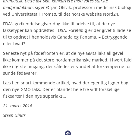
dramatisk. Dette dyr skal konkurrere mod vores største
madproduktion
, siger Ørjan Olsvik, professor i medicinsk biologi
ved Universitetet i Tromsø, til det norske website Nord24.
FDA’s godkendelse giver dog ikke tilladelse til, at de nye
laksetyper kan opdrættes i USA. Foreløbig er der givet tilladelse
til to opdræt i henholdsvis Canada og Panama. – Betryggende
eller hvad?
Seneste nyt på fødefronten er, at de nye GMO-laks alligevel
ikke kommer på det store nordamerikanske marked. I hvert fald
ikke i første omgang, der således er vundet af forkæmperne for
sunde fødevarer.
Læs i en snart kommende artikel, hvad der egentlig ligger bag
den nye GMO-laks. Der er blandet hele tre vidt forskellige
fiskearter i den nye superlaks…
21. marts 2016
Steen Ulnits