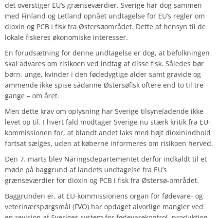
det overstiger EU’s grænseværdier. Sverige har dog sammen
med Finland og Letland opnået undtagelse for EU’s regler om
dioxin og PCB i fisk fra Østersøområdet. Dette af hensyn til de
lokale fiskeres økonomiske interesser.
En forudsætning for denne undtagelse er dog, at befolkningen
skal advares om risikoen ved indtag af disse fisk. Således bør
børn, unge, kvinder i den fødedygtige alder samt gravide og
ammende ikke spise sådanne Østersøfisk oftere end to til tre
gange – om året.
Men dette krav om oplysning har Sverige tilsyneladende ikke
levet op til. I hvert fald modtager Sverige nu stærk kritik fra EU-
kommissionen for, at blandt andet laks med højt dioxinindhold
fortsat sælges, uden at køberne informeres om risikoen herved.
Den 7. marts blev Näringsdepartementet derfor indkaldt til et
møde på baggrund af landets undtagelse fra EU’s
grænseværdier for dioxin og PCB i fisk fra Østersø-området.
Baggrunden er, at EU-kommissionens organ for fødevare- og
veterinærspørgsmål (FVO) har opdaget alvorlige mangler ved
en revision af Sveriges system for fødevarekontrol, produktion