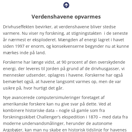
Verdenshavene opvarmes
Drivhuseffekten bevirker, at verdenshavene bliver stedse
varmere. Nu viser ny forskning, at stigningstakten i de seneste
år nærmest er eksploderet. Mængden af ​​energi lagret i havet
siden 1997 er enorm, og konsekvenserne begynder nu at kunne
mærkes inde på land.
Forskerne har længe vidst, at 90 procent af den overskydende
energi, der leveres til Jorden på grund af de drivhusgasser, vi
mennesker udsender, oplagres i havene. Forskerne har også
bemærket også, at havene langsomt varmes op, men de var
usikre på, hvor hurtigt det går.
Nye avancerede computersimuleringer foretaget af
amerikanske forskere kan nu give svar på dette. Ved at
kombinere historiske data – nogle så gamle som fra
forskningsskibet Challenger’s ekspedition i 1870 – med data fra
moderne undervandsmålinger, herunder de autonome
Argobøjer, kan man nu skabe en historisk tidslinje for havenes