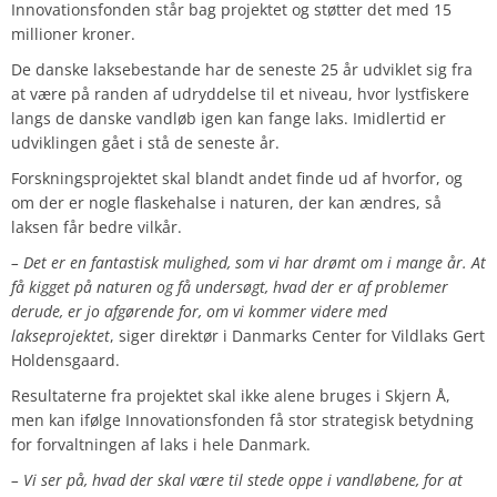
Innovationsfonden står bag projektet og støtter det med 15
millioner kroner.
De danske laksebestande har de seneste 25 år udviklet sig fra
at være på randen af udryddelse til et niveau, hvor lystfiskere
langs de danske vandløb igen kan fange laks. Imidlertid er
udviklingen gået i stå de seneste år.
Forskningsprojektet skal blandt andet finde ud af hvorfor, og
om der er nogle flaskehalse i naturen, der kan ændres, så
laksen får bedre vilkår.
– Det er en fantastisk mulighed, som vi har drømt om i mange år. At
få kigget på naturen og få undersøgt, hvad der er af problemer
derude, er jo afgørende for, om vi kommer videre med
lakseprojektet
, siger direktør i Danmarks Center for Vildlaks Gert
Holdensgaard.
Resultaterne fra projektet skal ikke alene bruges i Skjern Å,
men kan ifølge Innovationsfonden få stor strategisk betydning
for forvaltningen af laks i hele Danmark.
– Vi ser på, hvad der skal være til stede oppe i vandløbene, for at