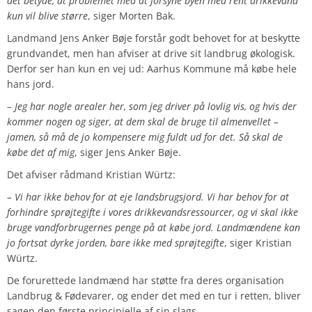
det betyde, at problemet med at forsyne byen med rent drikkevand
kun vil blive større
, siger Morten Bak.
Landmand Jens Anker Bøje forstår godt behovet for at beskytte
grundvandet, men han afviser at drive sit landbrug økologisk.
Derfor ser han kun en vej ud: Aarhus Kommune må købe hele
hans jord.
– Jeg har nogle arealer her, som jeg driver på lovlig vis, og hvis der
kommer nogen og siger, at dem skal de bruge til almenvellet –
jamen, så må de jo kompensere mig fuldt ud for det. Så skal de
købe det af mig
, siger Jens Anker Bøje.
Det afviser rådmand Kristian Würtz:
– Vi har ikke behov for at eje landsbrugsjord. Vi har behov for at
forhindre sprøjtegifte i vores drikkevandsressourcer, og vi skal ikke
bruge vandforbrugernes penge på at købe jord. Landmændene kan
jo fortsat dyrke jorden, bare ikke med sprøjtegifte
, siger Kristian
Würtz.
De forurettede landmænd har støtte fra deres organisation
Landbrug & Fødevarer, og ender det med en tur i retten, bliver
sagen den første principielle af sin slags.