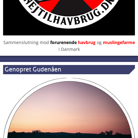
Sammenslutning mod
forurenende
havbrug
og
muslingefarme
i Danmark
Genopret Gudenåen