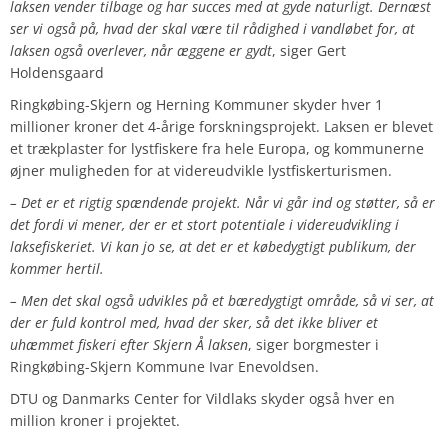
laksen vender tilbage og har succes med at gyde naturligt. Dernæst
ser vi også på, hvad der skal være til rådighed i vandløbet for, at
laksen også overlever, når æggene er gydt
, siger Gert
Holdensgaard
Ringkøbing-Skjern og Herning Kommuner skyder hver 1
millioner kroner det 4-årige forskningsprojekt. Laksen er blevet
et trækplaster for lystfiskere fra hele Europa, og kommunerne
øjner muligheden for at videreudvikle lystfiskerturismen.
– Det er et rigtig spændende projekt. Når vi går ind og støtter, så er
det fordi vi mener, der er et stort potentiale i videreudvikling i
laksefiskeriet. Vi kan jo se, at det er et købedygtigt publikum, der
kommer hertil.
– Men det skal også udvikles på et bæredygtigt område, så vi ser, at
der er fuld kontrol med, hvad der sker, så det ikke bliver et
uhæmmet fiskeri efter Skjern Å laksen
, siger borgmester i
Ringkøbing-Skjern Kommune Ivar Enevoldsen.
DTU og Danmarks Center for Vildlaks skyder også hver en
million kroner i projektet.