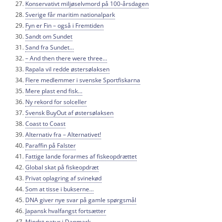
Konservativt miljøselvmord på 100-årsdagen
Sverige får maritim nationalpark
Fyn er Fin – også i Fremtiden
Sandt om Sundet
Sand fra Sundet…
– And then there were three…
Rapala vil redde østersølaksen
Flere medlemmer i svenske Sportfiskarna
Mere plast end fisk…
Ny rekord for solceller
Svensk BuyOut af østersølaksen
Coast to Coast
Alternativ fra – Alternativet!
Paraffin på Falster
Fattige lande forarmes af fiskeopdrættet
Global skat på fiskeopdræt
Privat oplagring af svinekød
Som at tisse i bukserne…
DNA giver nye svar på gamle spørgsmål
Japansk hvalfangst fortsætter
Mindst natur i Danmark