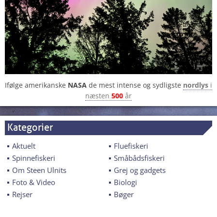
Ifølge amerikanske
NASA
de mest intense og sydligste
nordlys
i
næsten
500
år
Kategorier
Aktuelt
Fluefiskeri
Spinnefiskeri
Småbådsfiskeri
Om Steen Ulnits
Grej og gadgets
Foto & Video
Biologi
Rejser
Bøger