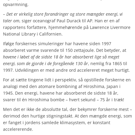
opvarmning.
– Det er virkelig store forandringer og store mængder energi, vi
taler om
, siger oceanograf Paul Durack til AP. Han er en af ​​
rapportens forfattere, hjemmehørende på Lawrence Livermore
National Library i Californien.
Ifølge forskernes simuleringer har havene siden 1997
absorberet varme svarende til 150 zettajoule. Det betyder, at
havene i løbet af de sidste 18 år har absorberet lige så meget
energi, som de gjorde i de foregående 130 år
, nemlig fra 1865 til
1997. Udviklingen er med andre ord accelereret meget hurtigt.
For at sætte tingene lidt i perspektiv, så opstillede forskerne en
analogi med den atomare bombning af ​​Hiroshima, Japan i
1945. Den energi, havene har absorberet de sidste 18 år,
svarer til én Hiroshima bombe – hvert sekund – 75 år i træk!
Men det er ikke de absolutte tal, der bekymrer forskerne mest –
derimod den hurtige stigningstakt. At den mængde energi, som
er fanget i jordens samlede klimasystem, er konstant
accelererende.