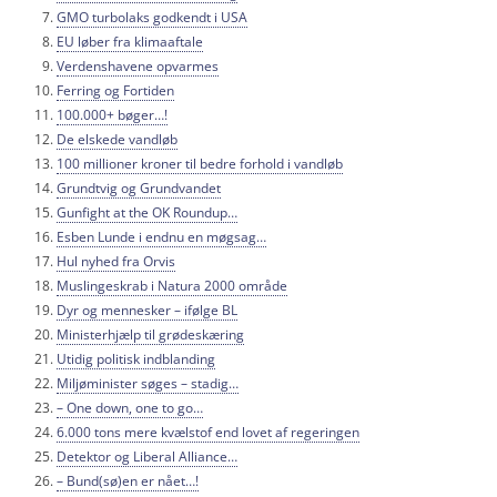
GMO turbolaks godkendt i USA
EU løber fra klimaaftale
Verdenshavene opvarmes
Ferring og Fortiden
100.000+ bøger…!
De elskede vandløb
100 millioner kroner til bedre forhold i vandløb
Grundtvig og Grundvandet
Gunfight at the OK Roundup…
Esben Lunde i endnu en møgsag…
Hul nyhed fra Orvis
Muslingeskrab i Natura 2000 område
Dyr og mennesker – ifølge BL
Ministerhjælp til grødeskæring
Utidig politisk indblanding
Miljøminister søges – stadig…
– One down, one to go…
6.000 tons mere kvælstof end lovet af regeringen
Detektor og Liberal Alliance…
– Bund(sø)en er nået…!