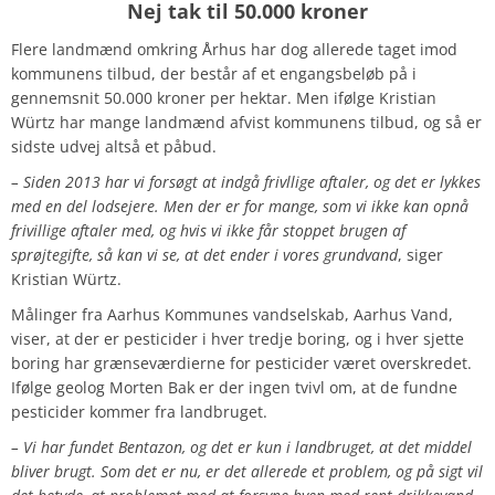
Nej tak til 50.000 kroner
Flere landmænd omkring Århus har dog allerede taget imod
kommunens tilbud, der består af et engangsbeløb på i
gennemsnit 50.000 kroner per hektar. Men ifølge Kristian
Würtz har mange landmænd afvist kommunens tilbud, og så er
sidste udvej altså et påbud.
– Siden 2013 har vi forsøgt at indgå frivllige aftaler, og det er lykkes
med en del lodsejere. Men der er for mange, som vi ikke kan opnå
frivillige aftaler med, og hvis vi ikke får stoppet brugen af
sprøjtegifte, så kan vi se, at det ender i vores grundvand
, siger
Kristian Würtz.
Målinger fra Aarhus Kommunes vandselskab, Aarhus Vand,
viser, at der er pesticider i hver tredje boring, og i hver sjette
boring har grænseværdierne for pesticider været overskredet.
Ifølge geolog Morten Bak er der ingen tvivl om, at de fundne
pesticider kommer fra landbruget.
– Vi har fundet Bentazon, og det er kun i landbruget, at det middel
bliver brugt. Som det er nu, er det allerede et problem, og på sigt vil