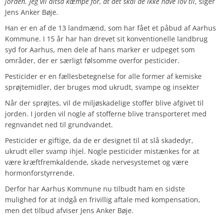
jorden. Jeg vil altså kæmpe for, at det skal de ikke have lov til
, siger
Jens Anker Bøje.
Han er en af de 13 landmænd, som har fået et påbud af Aarhus
Kommune. I 15 år har han drevet sit konventionelle landbrug
syd for Aarhus, men dele af hans marker er udpeget som
områder, der er særligt følsomme overfor pesticider.
Pesticider er en fællesbetegnelse for alle former af kemiske
sprøjtemidler, der bruges mod ukrudt, svampe og insekter
Når der sprøjtes, vil de miljøskadelige stoffer blive afgivet til
jorden. I jorden vil nogle af stofferne blive transporteret med
regnvandet ned til grundvandet.
Pesticider er giftige, da de er designet til at slå skadedyr,
ukrudt eller svamp ihjel. Nogle pesticider mistænkes for at
være kræftfremkaldende, skade nervesystemet og være
hormonforstyrrende.
Derfor har Aarhus Kommune nu tilbudt ham en sidste
mulighed for at indgå en frivillig aftale med kompensation,
men det tilbud afviser Jens Anker Bøje.