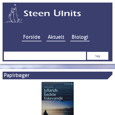
Hop til indhold
Forside
Aktuelt
Biologi
Søg
efter:
Papirbøger