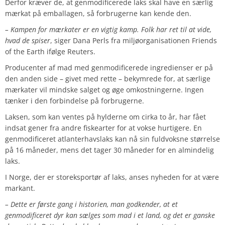
Derfor kræver de, at genmodificerede laks skal have en særlig
mærkat på emballagen, så forbrugerne kan kende den.
– Kampen for mærkater er en vigtig kamp. Folk har ret til at vide,
hvad de spiser
, siger Dana Perls fra miljøorganisationen Friends
of the Earth ifølge Reuters.
Producenter af mad med genmodificerede ingredienser er på
den anden side – givet med rette – bekymrede for, at særlige
mærkater vil mindske salget og øge omkostningerne. Ingen
tænker i den forbindelse på forbrugerne.
Laksen, som kan ventes på hylderne om cirka to år, har fået
indsat gener fra andre fiskearter for at vokse hurtigere. En
genmodificeret atlanterhavslaks kan nå sin fuldvoksne størrelse
på 16 måneder, mens det tager 30 måneder for en almindelig
laks.
I Norge, der er storeksportør af laks, anses nyheden for at være
markant.
– Dette er første gang i historien, man godkender, at et
genmodificeret dyr kan sælges som mad i et land, og det er ganske