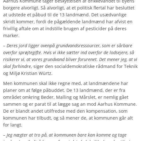
Aarhus Kommune tager beskyttelsen af drikkevandet til byens
borgere alvorligt. Så alvorligt, at et politisk flertal har besluttet
at udstede et påbud til de 13 landmænd. Det usædvanlige
skridt kommer, fordi de pågældende landmænd har afvist en
frivillig aftale om at indstille brugen af pesticider på deres
marker.
– Deres jord ligger ovenpå grundvandsressourcer, som er sårbare
overfor sprøjtegifte. Hvis vi ikke sætter ind overfor de lodsejere, så
risikerer vi, at vores grundvand bliver forurenet. Det mener jeg, at vi
skal forhindre
, siger den socialdemokratiske rådmand for Teknik
og Miljø Kristian Würtz.
Men kommunen skal ikke regne med, at landmændene har
planer om at følge påbuddet. De 13 landmænd, der er fra
området omkring Beder, Malling og Mårslet, er nemlig gået
sammen og er parat til at lægge sag an mod Aarhus Kommune.
De er blandt andet utilfredse med den kompensation, som
kommunen har tilbudt, og så mener de, at kommunen går alt
for langt.
– Jeg nægter at tro på, at kommunen bare kan komme og tage