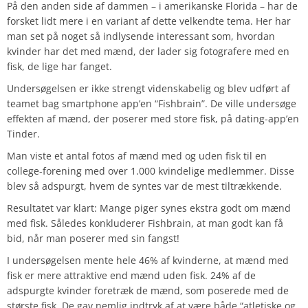
På den anden side af dammen – i amerikanske Florida – har de
forsket lidt mere i en variant af dette velkendte tema. Her har
man set på noget så indlysende interessant som, hvordan
kvinder har det med mænd, der lader sig fotografere med en
fisk, de lige har fanget.
Undersøgelsen er ikke strengt videnskabelig og blev udført af
teamet bag smartphone app’en “Fishbrain”. De ville undersøge
effekten af mænd, der poserer med store fisk, på dating-app’en
Tinder.
Man viste et antal fotos af mænd med og uden fisk til en
college-forening med over 1.000 kvindelige medlemmer. Disse
blev så adspurgt, hvem de syntes var de mest tiltrækkende.
Resultatet var klart: Mange piger synes ekstra godt om mænd
med fisk. Således konkluderer Fishbrain, at man godt kan få
bid, når man poserer med sin fangst!
I undersøgelsen mente hele 46% af kvinderne, at mænd med
fisk er mere attraktive end mænd uden fisk. 24% af de
adspurgte kvinder foretræk de mænd, som poserede med de
største fisk. De gav nemlig indtryk af at være både “atletiske og