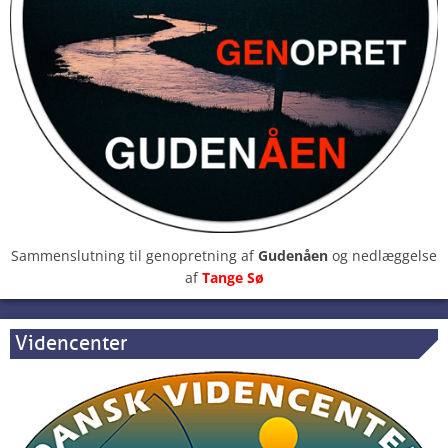
Sammenslutning til genopretning af
Gudenåen
og nedlæggelse
af
Tange Sø
Videncenter