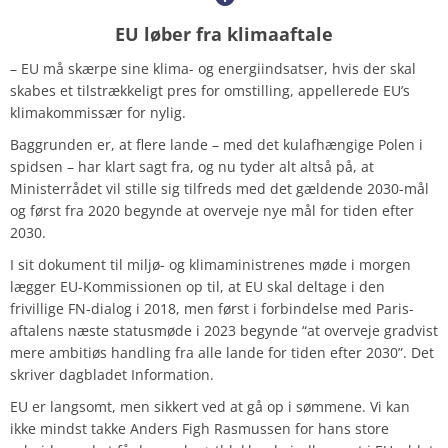
EU løber fra klimaaftale
– EU må skærpe sine klima- og energiindsatser, hvis der skal
skabes et tilstrækkeligt pres for omstilling, appellerede EU’s
klimakommissær for nylig.
Baggrunden er, at flere lande – med det kulafhængige Polen i
spidsen – har klart sagt fra, og nu tyder alt altså på, at
Ministerrådet vil stille sig tilfreds med det gældende 2030-mål
og først fra 2020 begynde at overveje nye mål for tiden efter
2030.
I sit dokument til miljø- og klimaministrenes møde i morgen
lægger EU-Kommissionen op til, at EU skal deltage i den
frivillige FN-dialog i 2018, men først i forbindelse med Paris-
aftalens næste statusmøde i 2023 begynde “at overveje gradvist
mere ambitiøs handling fra alle lande for tiden efter 2030”. Det
skriver dagbladet Information.
EU er langsomt, men sikkert ved at gå op i sømmene. Vi kan
ikke mindst takke Anders Figh Rasmussen for hans store