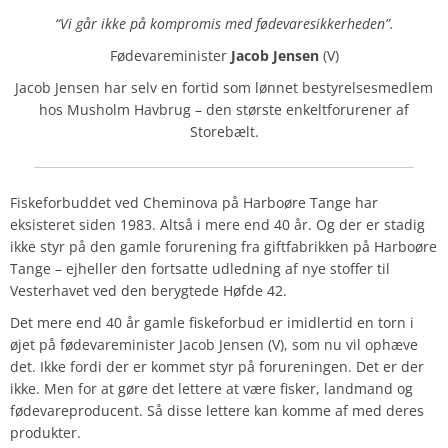
“Vi går ikke på kompromis med fødevaresikkerheden”.
Fødevareminister
Jacob Jensen
(V)
Jacob Jensen har selv en fortid som lønnet bestyrelsesmedlem
hos Musholm Havbrug – den største enkeltforurener af
Storebælt.
Fiskeforbuddet ved Cheminova på Harboøre Tange har
eksisteret siden 1983. Altså i mere end 40 år. Og der er stadig
ikke styr på den gamle forurening fra giftfabrikken på Harboøre
Tange – ejheller den fortsatte udledning af nye stoffer til
Vesterhavet ved den berygtede Høfde 42.
Det mere end 40 år gamle fiskeforbud er imidlertid en torn i
øjet på fødevareminister Jacob Jensen (V), som nu vil ophæve
det. Ikke fordi der er kommet styr på forureningen. Det er der
ikke. Men for at gøre det lettere at være fisker, landmand og
fødevareproducent.
Så disse lettere kan komme af med deres
produkter.