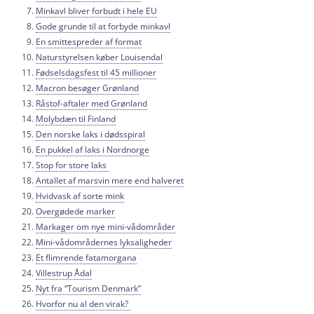
Minkavl bliver forbudt i hele EU
Gode grunde til at forbyde minkavl
En smittespreder af format
Naturstyrelsen køber Louisendal
Fødselsdagsfest til 45 millioner
Macron besøger Grønland
Råstof-aftaler med Grønland
Molybdæn til Finland
Den norske laks i dødsspiral
En pukkel af laks i Nordnorge
Stop for store laks
Antallet af marsvin mere end halveret
Hvidvask af sorte mink
Overgødede marker
Markager om nye mini-vådområder
Mini-vådområdernes lyksaligheder
Et flimrende fatamorgana
Villestrup Ådal
Nyt fra “Tourism Denmark”
Hvorfor nu al den virak?