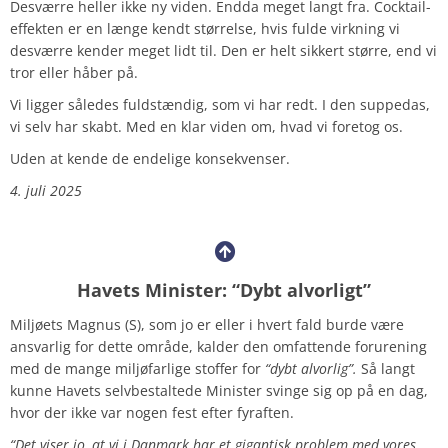
Desværre heller ikke ny viden. Endda meget langt fra. Cocktail-
effekten er en længe kendt størrelse, hvis fulde virkning vi
desværre kender meget lidt til. Den er helt sikkert større, end vi
tror eller håber på.
Vi ligger således fuldstændig, som vi har redt. I den suppedas,
vi selv har skabt. Med en klar viden om, hvad vi foretog os.
Uden at kende de endelige konsekvenser.
4. juli 2025
Havets Minister: “Dybt alvorligt”
Miljøets Magnus (S), som jo er eller i hvert fald burde være
ansvarlig for dette område, kalder den omfattende forurening
med de mange miljøfarlige stoffer for
“dybt alvorlig”.
Så langt
kunne Havets selvbestaltede Minister svinge sig op på en dag,
hvor der ikke var nogen fest efter fyraften.
“Det viser jo, at vi i Danmark har et gigantisk problem med vores