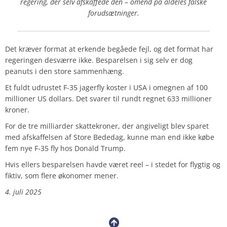
regering, der selv afskaffede den – omend på aldeles falske
forudsætninger.
Det kræver format at erkende begåede fejl, og det format har
regeringen desværre ikke. Besparelsen i sig selv er dog
peanuts i den store sammenhæng.
Et fuldt udrustet F-35 jagerfly koster i USA i omegnen af 100
millioner US dollars. Det svarer til rundt regnet 633 millioner
kroner.
For de tre milliarder skattekroner, der angiveligt blev sparet
med afskaffelsen af Store Bededag, kunne man end ikke købe
fem nye F-35 fly hos Donald Trump.
Hvis ellers besparelsen havde været reel – i stedet for flygtig og
fiktiv, som flere økonomer mener.
4. juli 2025