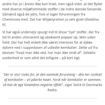
andre har jo i årevis ikke kun troet, men også vidst, at det flyder
med diverse miljøfremmede stoffer i de indre danske farvande.
Såmænd også de ydre, hvis vi tager forureningen fra
Cheminova med. Det har Miljøstyrelsen jo selv givet tilladelse
til.
Vi har også undervejs spurgt ind til disse “nye” stoffer, der fra
tid til anden uforvarent og ubekvemt popper op. Men uden
held. Der har helt enkelt ikke været interesse for at dykke
dybere ned i suppedasen af udledte kemikalier. Dette ud fra
devisen “hvad man ikke ved, har man ikke ondt af”. Selektiv
uvidenhed er som altid det billigste – på kort sigt.
“Der er stor risiko for, at den samlede forurening – den her cocktail
af kemikalier – vil påvirke havet. Fordi når kemikalier er sammen,
så kan de øge hinandens negative effekt”
, siger Selck til Danmarks
Radio.