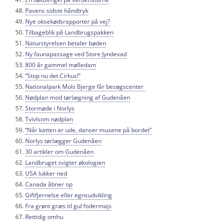
Pavens sidste håndtryk
Nye oksekødsrapporter på vej?
Tilbageblik på Landbrugspakken
Naturstyrelsen betaler bøden
Ny faunapassage ved Store Jyndevad
800 år gammel mølledam
“Stop nu det Cirkus!”
Nationalpark Mols Bjerge får besøgscenter
Nødplan mod tørlægning af Gudenåen
Stormøde i Norlys
Tvivlsom nødplan
“Når katten er ude, danser musene på bordet”
Norlys tørlægger Gudenåen
30 artikler om Gudenåen
Landbruget svigter økologien
USA lukker ned
Canada åbner op
Giftfjernelse eller egnsudvikling
Fra grønt græs til gul fodermajs
Rettidig omhu