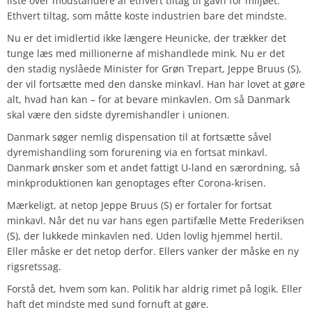
liste over modstandere af ethvert tiltag til gavn for miljøet.
Ethvert tiltag, som måtte koste industrien bare det mindste.
Nu er det imidlertid ikke længere Heunicke, der trækker det
tunge læs med millionerne af mishandlede mink. Nu er det
den stadig nyslåede Minister for Grøn Trepart, Jeppe Bruus (S),
der vil fortsætte med
den danske minkavl. Han har lovet at gøre
alt, hvad han kan – for at bevare minkavlen. Om så Danmark
skal være den sidste dyremishandler i unionen.
Danmark søger nemlig dispensation til at fortsætte såvel
dyremishandling som forurening via en fortsat minkavl.
Danmark ønsker som et andet fattigt U-land en særordning, så
minkproduktionen kan genoptages efter Corona-krisen.
Mærkeligt, at netop Jeppe Bruus (S) er fortaler for fortsat
minkavl. Når det nu var hans egen partifælle Mette Frederiksen
(S), der lukkede minkavlen ned. Uden lovlig hjemmel hertil.
Eller måske er det netop derfor. Ellers vanker der måske en ny
rigsretssag.
Forstå det, hvem som kan. Politik har aldrig rimet på logik. Eller
haft det mindste med sund fornuft at gøre.