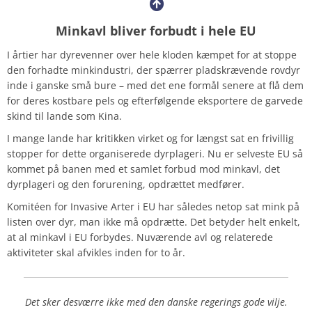
Minkavl bliver forbudt i hele EU
I årtier har dyrevenner over hele kloden kæmpet for at stoppe
den forhadte minkindustri, der spærrer pladskrævende rovdyr
inde i ganske små bure – med det ene formål senere at flå dem
for deres kostbare pels og efterfølgende eksportere de garvede
skind til lande som Kina.
I mange lande har kritikken virket og for længst sat en frivillig
stopper for dette organiserede dyrplageri. Nu er selveste EU så
kommet på banen med et samlet forbud mod minkavl, det
dyrplageri og den forurening, opdrættet medfører.
Komitéen for Invasive Arter i EU har således netop sat mink på
listen over dyr, man ikke må opdrætte. Det betyder helt enkelt,
at al minkavl i EU forbydes. Nuværende avl og relaterede
aktiviteter skal afvikles inden for to år.
Det sker desværre ikke med den danske regerings gode vilje.