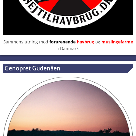
Sammenslutning mod
forurenende
havbrug
og
muslingefarme
i Danmark
Genopret Gudenåen