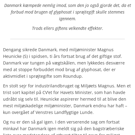
Danmark kæmpede nemlig imod, som den jo også gjorde det, da et
forbud mod brugen af glyphosat i sprøjtegift skulle stemmes
igennem.
Trods ellers giftens velkendte effekter.
Dengang sikrede Danmark, med miljøminister Magnus
Heunicke (S) i spidsen, ti års fortsat brug af det giftige stof.
Danmark var tungen på vægtskålen, men lykkedes desværre
med at stoppe forbuddet mod brug af glyphosat, der er
aktivmidlet i sprøjtegifte som Roundup.
En stolt sejr for industrilandbruget og Miljøets Magnus. Men et
trist sort kapitel på CV’et for Havets Minister, som han havde
udråbt sig selv til. Heunicke aspirerer hermed til at blive den
mest miljøskadelige miljøminister, Danmark endnu har haft –
kun overgået af Venstres Landflygtige Lunde.
Og nu er den så gal igen. I den verserende sag om fortsat
minkavl har Danmark igen meldt sig på den bagstræberiske