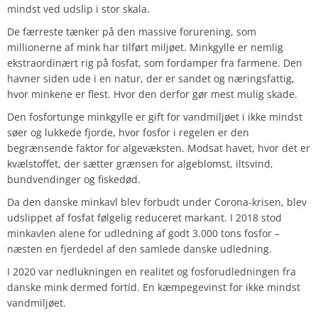
mindst ved udslip i stor skala.
De færreste tænker på den massive forurening, som
millionerne af mink har tilført miljøet. Minkgylle er nemlig
ekstraordinært rig på fosfat, som fordamper fra farmene. Den
havner siden ude i en natur, der er sandet og næringsfattig,
hvor minkene er flest. Hvor den derfor gør mest mulig skade.
Den fosfortunge minkgylle er gift for vandmiljøet i ikke mindst
søer og lukkede fjorde, hvor fosfor i regelen er den
begrænsende faktor for algevæksten. Modsat havet, hvor det er
kvælstoffet, der sætter grænsen for algeblomst, iltsvind,
bundvendinger og fiskedød.
Da den danske minkavl blev forbudt under Corona-krisen, blev
udslippet af fosfat følgelig reduceret markant. I 2018 stod
minkavlen alene for udledning af godt 3.000 tons fosfor –
næsten en fjerdedel af den samlede danske udledning.
I 2020 var nedlukningen en realitet og fosforudledningen fra
danske mink dermed fortid. En kæmpegevinst for ikke mindst
vandmiljøet.