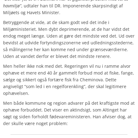
havmiljø”
, udtaler han til DR. Imponerende skarpsindigt af
Miljøets og Havets Minister.
Betryggende at vide, at de skam godt ved det inde i
Miljøministeriet. Men dybt deprimerende, at de har vidst det
endog meget længe. Uden at gøre det mindste ved det.
Ud over
bevidst at udvide fortyndingszonerne ved udledningsstederne,
så målingerne her kan komme ned under grænseværdierne.
Uden at vandet derfor er blevet det mindste renere.
Men heller ikke nok med det. Regeringen vil nu i ramme alvor
ophæve et mere end 40 år gammelt forbud mod at fiske, fange,
sælge og sikkert også fortære fisk fra Cheminova. Dette
angiveligt “som led i en regelforenkling”, der skal legitimere
ophævelsen.
Men både kommune og region advarer på det kraftigste mod at
ophæve forbuddet. Det viser en aktindsigt, som Altinget har
søgt og siden forholdt fødevareministeren. Han afviser dog, at
der skulle være noget problem: