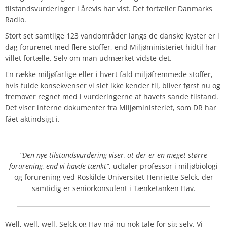
tilstandsvurderinger i årevis har vist. Det fortæller Danmarks
Radio.
Stort set samtlige 123 vandområder langs de danske kyster er i
dag forurenet med flere stoffer, end Miljøministeriet hidtil har
villet fortælle. Selv om man udmærket vidste det.
En række miljøfarlige eller i hvert fald miljøfremmede stoffer,
hvis fulde konsekvenser vi slet ikke kender til, bliver først nu og
fremover regnet med i vurderingerne af havets sande tilstand.
Det viser interne dokumenter fra Miljøministeriet, som DR har
fået aktindsigt i.
“Den nye tilstandsvurdering viser, at der er en meget større
forurening, end vi havde tænkt”
, udtaler professor i miljøbiologi
og forurening ved Roskilde Universitet Henriette Selck, der
samtidig er seniorkonsulent i Tænketanken Hav.
Well, well, well. Selck og Hav må nu nok tale for sig selv. Vi