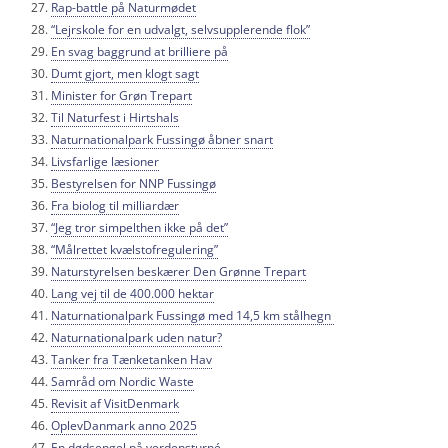
Rap-battle på Naturmødet
“Lejrskole for en udvalgt, selvsupplerende flok”
En svag baggrund at brilliere på
Dumt gjort, men klogt sagt
Minister for Grøn Trepart
Til Naturfest i Hirtshals
Naturnationalpark Fussingø åbner snart
Livsfarlige læsioner
Bestyrelsen for NNP Fussingø
Fra biolog til milliardær
“Jeg tror simpelthen ikke på det”
“Målrettet kvælstofregulering”
Naturstyrelsen beskærer Den Grønne Trepart
Lang vej til de 400.000 hektar
Naturnationalpark Fussingø med 14,5 km stålhegn
Naturnationalpark uden natur?
Tanker fra Tænketanken Hav
Samråd om Nordic Waste
Revisit af VisitDenmark
OplevDanmark anno 2025
En dødsengel på verdensturné