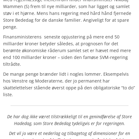
Wammen (S) frem til nye milliarder, som har ligget og samlet
støv i et hjørne. Mens hans regering med hård hånd fjernede
Store Bededag for de danske familier. Angiveligt for at spare
penge.
Finansministerens seneste opjustering på mere end 50
milliarder kroner betyder således, at prognosen for det
berømte økonomiske råderum samlet set er hævet med mere
end 100 milliarder kroner – siden den famøse SVM-regering
tiltrådte.
De mange penge brænder lidt i nogles lommer. Eksempelvis
hos Venstre og Moderaterne, der jo permanent har
skattelettelser stående øverst oppe på den obligatoriske “to do”
liste.
De har dog ikke været tilstrækkeligt til en genindførelse af Store
Hadedag, som Store Bededag tydeligvis er for regeringen.
Det vil jo være et nederlag og tilbagetog af dimensioner for en