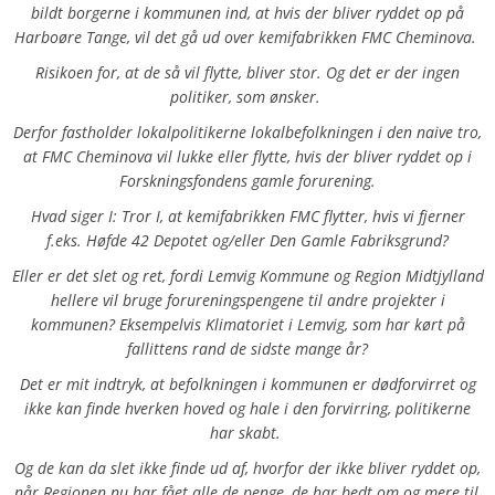
bildt borgerne i kommunen ind, at hvis der bliver ryddet op på
Harboøre Tange, vil det gå ud over kemifabrikken FMC Cheminova.
Risikoen for, at de så vil flytte, bliver stor. Og det er der ingen
politiker, som ønsker.
Derfor fastholder lokalpolitikerne lokalbefolkningen i den naive tro,
at FMC Cheminova vil lukke eller flytte, hvis der bliver ryddet op i
Forskningsfondens gamle forurening.
Hvad siger I: Tror I, at kemifabrikken FMC flytter, hvis vi fjerner
f.eks. Høfde 42 Depotet og/eller Den Gamle Fabriksgrund?
Eller er det slet og ret, fordi Lemvig Kommune og Region Midtjylland
hellere vil bruge forureningspengene til andre projekter i
kommunen? Eksempelvis Klimatoriet i Lemvig, som har kørt på
fallittens rand de sidste mange år?
Det er mit indtryk, at befolkningen i kommunen er dødforvirret og
ikke kan finde hverken hoved og hale i den forvirring, politikerne
har skabt.
Og de kan da slet ikke finde ud af, hvorfor der ikke bliver ryddet op,
når Regionen nu har fået alle de penge, de har bedt om og mere til,