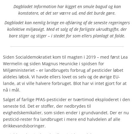
Dagbladet Information har kigget en smule bagud og kan
konstatere, at det ser værre ud, end det burde gøre.
Dagbladet kan nemlig bringe en afsløring af de seneste regeringers
kollektive miljøsvigt. Med et salg af de farligste ukrudtsgifte, der
bare stiger og stiger – i stedet for som ellers planlagt at falde.
Siden Socialdemokratiet kom til magten i 2019 – med først Lea
Wermelin og siden Magnus Heunicke i spidsen for
Miljøministeriet – er landbrugets forbrug af pesticider løbet
aldeles løbsk. Vi havde ellers lovet os selv og de øvrige EU-
lande, at vi ville halvere forbruget. Blot har vi intet gjort for at
nå i mål.
Salget af farlige PFAS-pesticider er tværtimod eksploderet i den
seneste tid. Det er stoffer, der nedbrydes til
evighedskemikalier, som siden ender i grundvandet. Der er nu
pesticid-rester fra landbruget i mere end halvdelen af alle
drikkevandsboringer.