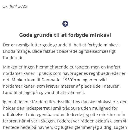
27. juni 2025
Gode grunde til at forbyde minkavl
Der er nemlig lutter gode grunde til helt at forbyde minkavl.
Endda mange. Både faktuelt baserede og følelsesmæssigt
funderede.
Minken er ingen hjemmehørende europæer, men en indført
nordamerikaner – præcis som havbrugenes regnbueørreder er
det. Minken kom til Danmark i 1930’erne og er en vild
nordamerikaner, som kræver masser af plads ude i naturen.
Land til at jage på og vand til at svømme i.
Igen af delene får den tilfredsstillet hos danske minkavlere, der
holder den indespærret i små trådbure uden mulighed for
udfoldelse. I min egen barndom fodrede jeg ofte mink hos min
farbror, når vi var i Skagen. Foderet var rådden skidtfisk, som vi
hentede nede på havnen. Og lugten glemmer jeg aldrig. Lugten