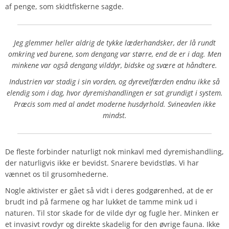
af penge, som skidtfiskerne sagde.
Jeg glemmer heller aldrig de tykke læderhandsker, der lå rundt
omkring ved burene, som dengang var større, end de er i dag. Men
minkene var også dengang vilddyr, bidske og svære at håndtere.
Industrien var stadig i sin vorden, og dyrevelfærden endnu ikke så
elendig som i dag, hvor dyremishandlingen er sat grundigt i system.
Præcis som med al andet moderne husdyrhold. Svineavlen ikke
mindst.
De fleste forbinder naturligt nok minkavl med dyremishandling,
der naturligvis ikke er bevidst. Snarere bevidstløs. Vi har
vænnet os til grusomhederne.
Nogle aktivister er gået så vidt i deres godgørenhed, at de er
brudt ind på farmene og har lukket de tamme mink ud i
naturen. Til stor skade for de vilde dyr og fugle her. Minken er
et invasivt rovdyr og direkte skadelig for den øvrige fauna. Ikke