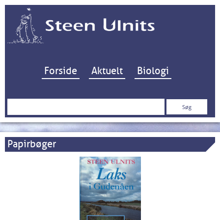
Hop til indhold
Forside
Aktuelt
Biologi
Søg
efter:
Papirbøger