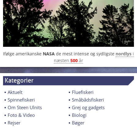
Ifølge amerikanske
NASA
de mest intense og sydligste
nordlys
i
næsten
500
år
Kategorier
Aktuelt
Fluefiskeri
Spinnefiskeri
Småbådsfiskeri
Om Steen Ulnits
Grej og gadgets
Foto & Video
Biologi
Rejser
Bøger