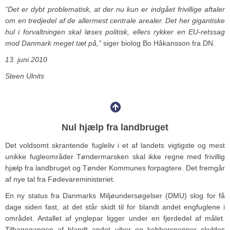
“Det er dybt problematisk, at der nu kun er indgået frivillige aftaler
om en tredjedel af de allermest centrale arealer. Det her gigantiske
hul i forvaltningen skal løses politisk, ellers rykker en EU-retssag
mod Danmark meget tæt på,”
siger biolog Bo Håkansson fra DN.
13. juni 2010
Steen Ulnits
Nul hjælp fra landbruget
Det voldsomt skrantende fugleliv i et af landets vigtigste og mest
unikke fugleområder Tøndermarsken skal ikke regne med frivillig
hjælp fra landbruget og Tønder Kommunes forpagtere. Det fremgår
af nye tal fra Fødevareministeriet.
En ny status fra Danmarks Miljøundersøgelser (DMU) slog for få
dage siden fast, at det står skidt til for blandt andet engfuglene i
området. Antallet af ynglepar ligger under en fjerdedel af målet.
Tilbagegangen af blandt andet viber og kobbersnepper skyldes