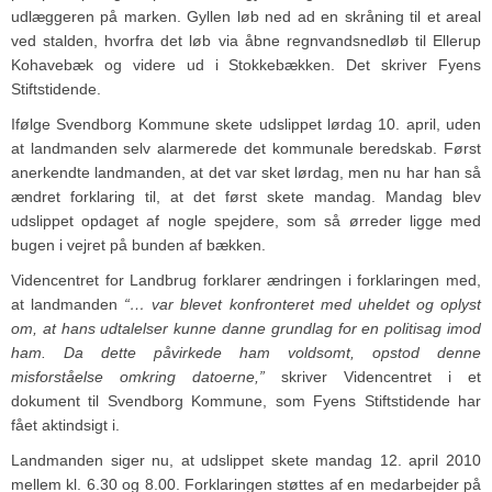
udlæggeren på marken. Gyllen løb ned ad en skråning til et areal
ved stalden, hvorfra det løb via åbne regnvandsnedløb til Ellerup
Kohavebæk og videre ud i Stokkebækken. Det skriver Fyens
Stiftstidende.
Ifølge Svendborg Kommune skete udslippet lørdag 10. april, uden
at landmanden selv alarmerede det kommunale beredskab. Først
anerkendte landmanden, at det var sket lørdag, men nu har han så
ændret forklaring til, at det først skete mandag. Mandag blev
udslippet opdaget af nogle spejdere, som så ørreder ligge med
bugen i vejret på bunden af bækken.
Videncentret for Landbrug forklarer ændringen i forklaringen med,
at landmanden
“… var blevet konfronteret med uheldet og oplyst
om, at hans udtalelser kunne danne grundlag for en politisag imod
ham. Da dette påvirkede ham voldsomt, opstod denne
misforståelse omkring datoerne,”
skriver Videncentret i et
dokument til Svendborg Kommune, som Fyens Stiftstidende har
fået aktindsigt i.
Landmanden siger nu, at udslippet skete mandag 12. april 2010
mellem kl. 6.30 og 8.00. Forklaringen støttes af en medarbejder på