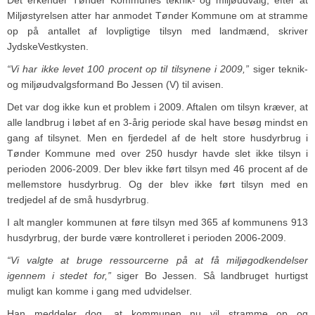
Miljøstyrelsen atter har anmodet Tønder Kommune om at stramme
op på antallet af lovpligtige tilsyn med landmænd, skriver
JydskeVestkysten.
“Vi har ikke levet 100 procent op til tilsynene i 2009,”
siger teknik-
og miljøudvalgsformand Bo Jessen (V) til avisen.
Det var dog ikke kun et problem i 2009. Aftalen om tilsyn kræver, at
alle landbrug i løbet af en 3-årig periode skal have besøg mindst en
gang af tilsynet. Men en fjerdedel af de helt store husdyrbrug i
Tønder Kommune med over 250 husdyr havde slet ikke tilsyn i
perioden 2006-2009. Der blev ikke ført tilsyn med 46 procent af de
mellemstore husdyrbrug. Og der blev ikke ført tilsyn med en
tredjedel af de små husdyrbrug.
I alt mangler kommunen at føre tilsyn med 365 af kommunens 913
husdyrbrug, der burde være kontrolleret i perioden 2006-2009.
“Vi valgte at bruge ressourcerne på at få miljøgodkendelser
igennem i stedet for,”
siger Bo Jessen. Så landbruget hurtigst
muligt kan komme i gang med udvidelser.
Han meddeler dog, at kommunen nu vil stramme op og