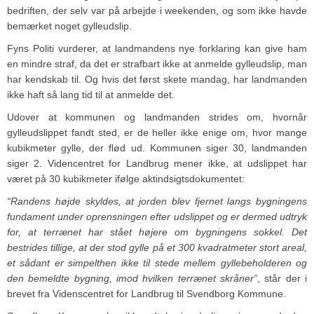
bedriften, der selv var på arbejde i weekenden, og som ikke havde
bemærket noget gylleudslip.
Fyns Politi vurderer, at landmandens nye forklaring kan give ham
en mindre straf, da det er strafbart ikke at anmelde gylleudslip, man
har kendskab til. Og hvis det først skete mandag, har landmanden
ikke haft så lang tid til at anmelde det.
Udover at kommunen og landmanden strides om, hvornår
gylleudslippet fandt sted, er de heller ikke enige om, hvor mange
kubikmeter gylle, der flød ud. Kommunen siger 30, landmanden
siger 2. Videncentret for Landbrug mener ikke, at udslippet har
været på 30 kubikmeter ifølge aktindsigtsdokumentet:
“Randens højde skyldes, at jorden blev fjernet langs bygningens
fundament under oprensningen efter udslippet og er dermed udtryk
for, at terrænet har stået højere om bygningens sokkel. Det
bestrides tillige, at der stod gylle på et 300 kvadratmeter stort areal,
et sådant er simpelthen ikke til stede mellem gyllebeholderen og
den bemeldte bygning, imod hvilken terrænet skråner”
, står der i
brevet fra Videnscentret for Landbrug til Svendborg Kommune.