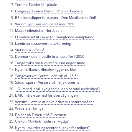
Tomme Tønder får påtale
Lungesygdomme blandt BP oliearbejdere
BP olieudslippet fortsætter i Den Mexikanske Golf
Vandmiljø-tilsyn reduceret med 78%
Mærsk olieudslip i Nordsøen…
EU-advarsel til Løkke for manglende vandplaner
Landmænd stævner naturforening
Slotsslam i Voer Å
Danmark uden fossile brændstoffer i 2050
Tanganyika-søen varmere end nogensinde
Ny amerikansk klimalov ligger nu klar
Tangeværket: Første underskud i 25 år
Sådan sparer Venstre på miljøkronerne…
– Dumhed, civil ulydighed eller blot total uvidenhed?
DMU må skrue ned for overvågningen
Venstre: Lettere at drive erhverv i naturområder
Waders er farlige!
Fjolser på Fisketur på Furesøen
Clinton: “Arktisk møde var vigtigt”
Nyt miljøvurderingscenter til gavn for miljøet?