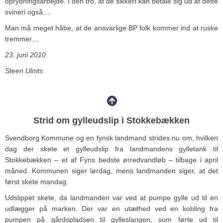
oprydningsarbejde. I den tro, at de sikkert kan betale sig ud af dette
svineri også…
Man må meget håbe, at de ansvarlige BP folk kommer ind at ruske
tremmer…
23. juni 2010
Steen Ulnits
Strid om gylleudslip i Stokkebækken
Svendborg Kommune og en fynsk landmand strides nu om, hvilken
dag der skete et gylleudslip fra landmandens gylletank til
Stokkebækken – et af Fyns bedste ørredvandløb – tilbage i april
måned. Kommunen siger lørdag, mens landmanden siger, at det
først skete mandag.
Udslippet skete, da landmanden var ved at pumpe gylle ud til en
udlægger på marken. Der var en utæthed ved en kobling fra
pumpen på gårdspladsen til gylleslangen, som førte ud til