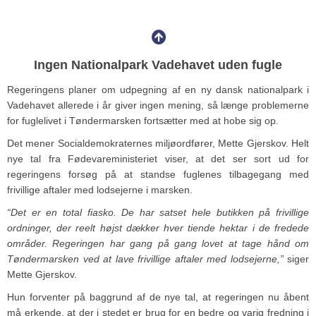
Ingen Nationalpark Vadehavet uden fugle
Regeringens planer om udpegning af en ny dansk nationalpark i
Vadehavet allerede i år giver ingen mening, så længe problemerne
for fuglelivet i Tøndermarsken fortsætter med at hobe sig op.
Det mener Socialdemokraternes miljøordfører, Mette Gjerskov. Helt
nye tal fra Fødevareministeriet viser, at det ser sort ud for
regeringens forsøg på at standse fuglenes tilbagegang med
frivillige aftaler med lodsejerne i marsken.
“Det er en total fiasko. De har satset hele butikken på frivillige
ordninger, der reelt højst dækker hver tiende hektar i de fredede
områder. Regeringen har gang på gang lovet at tage hånd om
Tøndermarsken ved at lave frivillige aftaler med lodsejerne,”
siger
Mette Gjerskov.
Hun forventer på baggrund af de nye tal, at regeringen nu åbent
må erkende, at der i stedet er brug for en bedre og varig fredning i