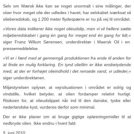
Selv om Mærsk ikke kan se noget unormalt i sine målinger, der
viser hvor meget olie der udledes i havet, har selskabet iværksat sit
olieberedskab, og 1.200 meter flydespærre er nu på vej til området.
»Vores data indikerer ikke noget olieudslip, men vi vil hellere sætte
miljøberedskabet i gang én gang for meget end én gang for lidt,«
siger Franz Willum Sørensen, underdirektør i Maersk Oil i en
pressemeddelelse.
»Vi er i færd med at gennemgå produktionen fra ende til anden for
at finde en mulig forklaring. En tynd oliefilm er ikke ensbetydende
med, at der er forhøjet olieindhold i det rensede vand, vi udleder,«
siger underdirektøren.
Miljøstyrelsen oplyser, at vejrsituationen i området er solrig og
vindstille, hvilket betyder, at olien fordamper relativt hurtigt.
Risikoen for, at olieudslippet når ind til den danske, tyske eller
nederlandske kyst, vurderes derfor som minimal.
Der er ikke planer om at bruge gigtige opløsningsmidler til at
nedbryde olien. Ikke endnu i hvert fald.
5. juni 2010