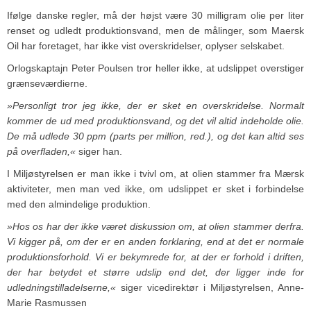
Ifølge danske regler, må der højst være 30 milligram olie per liter
renset og udledt produktionsvand, men de målinger, som Maersk
Oil har foretaget, har ikke vist overskridelser, oplyser selskabet.
Orlogskaptajn Peter Poulsen tror heller ikke, at udslippet overstiger
grænseværdierne.
»Personligt tror jeg ikke, der er sket en overskridelse. Normalt
kommer de ud med produktionsvand, og det vil altid indeholde olie.
De må udlede 30 ppm (parts per million, red.), og det kan altid ses
på overfladen,«
siger han.
I Miljøstyrelsen er man ikke i tvivl om, at olien stammer fra Mærsk
aktiviteter, men man ved ikke, om udslippet er sket i forbindelse
med den almindelige produktion.
»Hos os har der ikke været diskussion om, at olien stammer derfra.
Vi kigger på, om der er en anden forklaring, end at det er normale
produktionsforhold. Vi er bekymrede for, at der er forhold i driften,
der har betydet et større udslip end det, der ligger inde for
udledningstilladelserne,«
siger vicedirektør i Miljøstyrelsen, Anne-
Marie Rasmussen