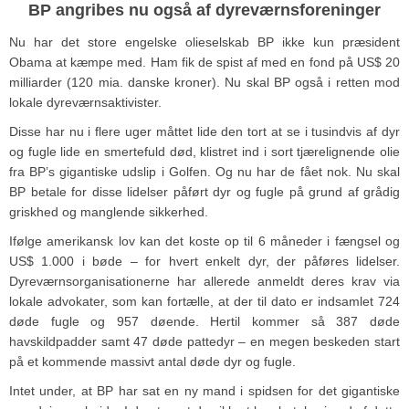
BP angribes nu også af dyreværnsforeninger
Nu har det store engelske olieselskab BP ikke kun præsident
Obama at kæmpe med. Ham fik de spist af med en fond på US$ 20
milliarder (120 mia. danske kroner). Nu skal BP også i retten mod
lokale dyreværnsaktivister.
Disse har nu i flere uger måttet lide den tort at se i tusindvis af dyr
og fugle lide en smertefuld død, klistret ind i sort tjærelignende olie
fra BP’s gigantiske udslip i Golfen. Og nu har de fået nok. Nu skal
BP betale for disse lidelser påført dyr og fugle på grund af grådig
griskhed og manglende sikkerhed.
Ifølge amerikansk lov kan det koste op til 6 måneder i fængsel og
US$ 1.000 i bøde – for hvert enkelt dyr, der påføres lidelser.
Dyreværnsorganisationerne har allerede anmeldt deres krav via
lokale advokater, som kan fortælle, at der til dato er indsamlet 724
døde fugle og 957 døende. Hertil kommer så 387 døde
havskildpadder samt 47 døde pattedyr – en megen beskeden start
på et kommende massivt antal døde dyr og fugle.
Intet under, at BP har sat en ny mand i spidsen for det gigantiske