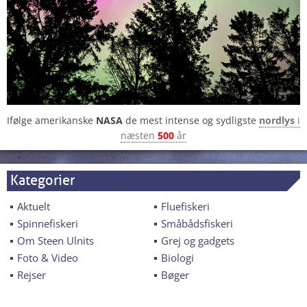
Ifølge amerikanske
NASA
de mest intense og sydligste
nordlys
i
næsten
500
år
Kategorier
Aktuelt
Fluefiskeri
Spinnefiskeri
Småbådsfiskeri
Om Steen Ulnits
Grej og gadgets
Foto & Video
Biologi
Rejser
Bøger