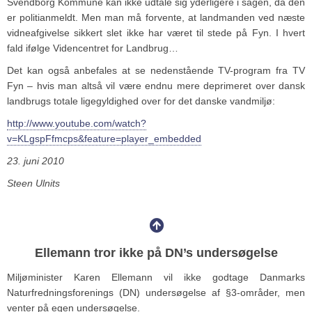
Svendborg Kommune kan ikke udtale sig yderligere i sagen, da den
er politianmeldt. Men man må forvente, at landmanden ved næste
vidneafgivelse sikkert slet ikke har været til stede på Fyn. I hvert
fald ifølge Videncentret for Landbrug…
Det kan også anbefales at se nedenstående TV-program fra TV
Fyn – hvis man altså vil være endnu mere deprimeret over dansk
landbrugs totale ligegyldighed over for det danske vandmiljø:
http://www.youtube.com/watch?
v=KLgspFfmcps&feature=player_embedded
23. juni 2010
Steen Ulnits
Ellemann tror ikke på DN’s undersøgelse
Miljøminister Karen Ellemann vil ikke godtage Danmarks
Naturfredningsforenings (DN) undersøgelse af §3-områder, men
venter på egen undersøgelse.