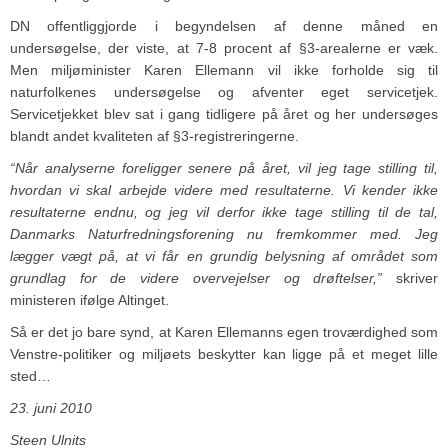
DN offentliggjorde i begyndelsen af denne måned en
undersøgelse, der viste, at 7-8 procent af §3-arealerne er væk.
Men miljøminister Karen Ellemann vil ikke forholde sig til
naturfolkenes undersøgelse og afventer eget servicetjek.
Servicetjekket blev sat i gang tidligere på året og her undersøges
blandt andet kvaliteten af §3-registreringerne.
“Når analyserne foreligger senere på året, vil jeg tage stilling til,
hvordan vi skal arbejde videre med resultaterne. Vi kender ikke
resultaterne endnu, og jeg vil derfor ikke tage stilling til de tal,
Danmarks Naturfredningsforening nu fremkommer med. Jeg
lægger vægt på, at vi får en grundig belysning af området som
grundlag for de videre overvejelser og drøftelser,”
skriver
ministeren ifølge Altinget.
Så er det jo bare synd, at Karen Ellemanns egen troværdighed som
Venstre-politiker og miljøets beskytter kan ligge på et meget lille
sted…
23. juni 2010
Steen Ulnits