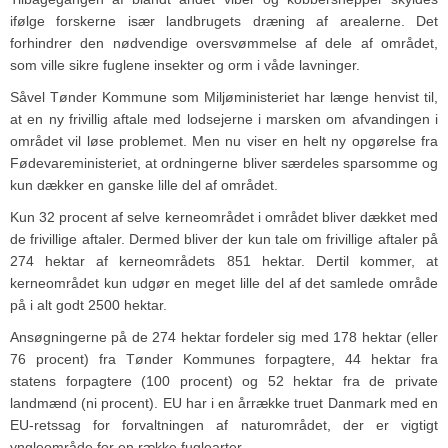
ifølge forskerne især landbrugets dræning af arealerne. Det
forhindrer den nødvendige oversvømmelse af dele af området,
som ville sikre fuglene insekter og orm i våde lavninger.
Såvel Tønder Kommune som Miljøministeriet har længe henvist til,
at en ny frivillig aftale med lodsejerne i marsken om afvandingen i
området vil løse problemet. Men nu viser en helt ny opgørelse fra
Fødevareministeriet, at ordningerne bliver særdeles sparsomme og
kun dækker en ganske lille del af området.
Kun 32 procent af selve kerneområdet i området bliver dækket med
de frivillige aftaler. Dermed bliver der kun tale om frivillige aftaler på
274 hektar af kerneområdets 851 hektar. Dertil kommer, at
kerneområdet kun udgør en meget lille del af det samlede område
på i alt godt 2500 hektar.
Ansøgningerne på de 274 hektar fordeler sig med 178 hektar (eller
76 procent) fra Tønder Kommunes forpagtere, 44 hektar fra
statens forpagtere (100 procent) og 52 hektar fra de private
landmænd (ni procent). EU har i en årrække truet Danmark med en
EU-retssag for forvaltningen af naturområdet, der er vigtigt
yngleområde for en række fuglearter.