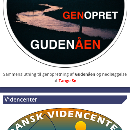
Sammenslutning til genopretning af
Gudenåen
og nedlæggelse
af
Tange Sø
Videncenter