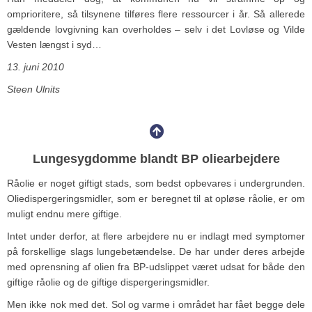
omprioritere, så tilsynene tilføres flere ressourcer i år. Så allerede
gældende lovgivning kan overholdes – selv i det Lovløse og Vilde
Vesten længst i syd…
13. juni 2010
Steen Ulnits
Lungesygdomme blandt BP oliearbejdere
Råolie er noget giftigt stads, som bedst opbevares i undergrunden.
Oliedispergeringsmidler, som er beregnet til at opløse råolie, er om
muligt endnu mere giftige.
Intet under derfor, at flere arbejdere nu er indlagt med symptomer
på forskellige slags lungebetændelse. De har under deres arbejde
med oprensning af olien fra BP-udslippet været udsat for både den
giftige råolie og de giftige dispergeringsmidler.
Men ikke nok med det. Sol og varme i området har fået begge dele