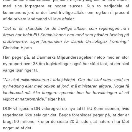
med sine forpagtere er nogen succes. Kun to tredjedele af
kommunens jord er der lavet frivillige aftaler om, og kun ni procent
af de private landmænd vil lave aftaler.
“Det er en skandale for de frivillige aftaler, som regeringen nu i
årevis har holdt EU-Kommisionen hen med som påstået løsning på
problemerne, siger formanden for Dansk Ornitologisk Forening,
”
Christian Hjorth.
Han peger på, at Danmarks Miljøundersøgelser netop med en stor
ny rapport over 35 års fugletællinger også har slået fast, at der skal
varige løsninger til.
“Nu skal miljøministeren i arbejdstøjet. Om det skal være med en
ny fredning eller med opkøb af jord, må ministeren afgøre. Nogle få
landmænd må ikke længere spænde ben for forvaltningen af så
vigtigt et naturområde,”
siger han.
DOF vil ligesom DN videregive de nye tal til EU-Kommisionen, hvis
regeringen ikke selv gør det. Begge foreninger peger på, at der er
brugt 80 millioner kroner de sidste 20 år uden, at naturen har fået
noget ud af det.