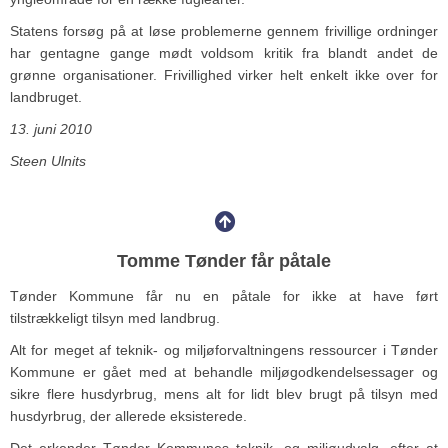
Statens forsøg på at løse problemerne gennem frivillige ordninger
har gentagne gange mødt voldsom kritik fra blandt andet de
grønne organisationer. Frivillighed virker helt enkelt ikke over for
landbruget.
13. juni 2010
Steen Ulnits
Tomme Tønder får påtale
Tønder Kommune får nu en påtale for ikke at have ført
tilstrækkeligt tilsyn med landbrug.
Alt for meget af teknik- og miljøforvaltningens ressourcer i Tønder
Kommune er gået med at behandle miljøgodkendelsessager og
sikre flere husdyrbrug, mens alt for lidt blev brugt på tilsyn med
husdyrbrug, der allerede eksisterede.
Det erkender Tønder Kommunes teknik- og miljøudvalg, efter at