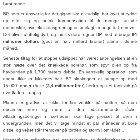
først ramte.
BP, som er ansvarlig for det gigantiske olieudslip, har lovet at rydde
op efter sig og betale kompensation til de mange tusinde
mennesker, hvis eksistensgrundlag er ødelagt i mange år fremover.
Det bliver ufattelig dyrt, og indtil videre regner BP med at bruge
84
millioner dollars
(godt en halv milliard kroner) alene i denne
måned.
Seneste tiltag for at stoppe udslippet har været anbringelsen af en
stor hætte over det knækkede borerør, som spyr olien op fra
havbunden på 1.700 meters dybde. En vanskelig operation, som
endnu ikke er lykkedes helt. BP planlægger at pumpe op mod
15.000 tønder råolie (
2,4 millioner liter
) herfra op i et tankskib på
overfladen – daglig.
Planen er gradvis at lukke for fire ventiler på hætten, så man
opsamler mere og mere af den udstrømmende råolie.
Aflastningsboringer i nærheden skal tage presset af olien i
undergrunden, men det vil tage mindst et par måneder at bore
disse, og vejret står fremover på torden og storm i området…
Menneskelig grådighed har sat fornuften og forsigtigheden over