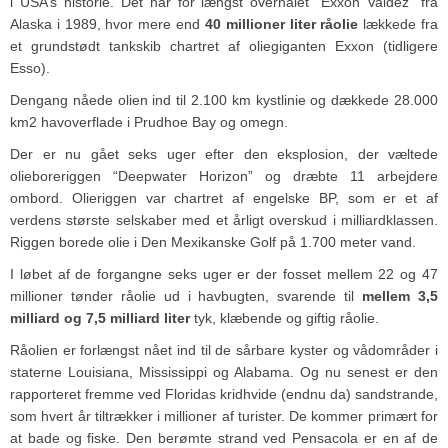
i USA’s historie. Det har for længst overhalet “Exxon Valdez” fra
Alaska i 1989, hvor mere end
40 millioner liter råolie
lækkede fra
et grundstødt tankskib chartret af oliegiganten Exxon (tidligere
Esso).
Dengang nåede olien ind til 2.100 km kystlinie og dækkede 28.000
km2 havoverflade i Prudhoe Bay og omegn.
Der er nu gået seks uger efter den eksplosion, der væltede
olieboreriggen “Deepwater Horizon” og dræbte 11 arbejdere
ombord. Olieriggen var chartret af engelske BP, som er et af
verdens største selskaber med et årligt overskud i milliardklassen.
Riggen borede olie i Den Mexikanske Golf på 1.700 meter vand.
I løbet af de forgangne seks uger er der fosset mellem 22 og 47
millioner tønder råolie ud i havbugten, svarende til
mellem 3,5
milliard og 7,5 milliard liter
tyk, klæbende og giftig råolie.
Råolien er forlængst nået ind til de sårbare kyster og vådområder i
staterne Louisiana, Mississippi og Alabama. Og nu senest er den
rapporteret fremme ved Floridas kridhvide (endnu da) sandstrande,
som hvert år tiltrækker i millioner af turister. De kommer primært for
at bade og fiske. Den berømte strand ved Pensacola er en af de