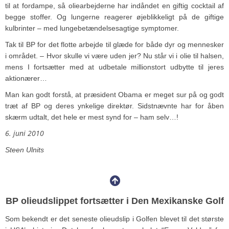
til at fordampe, så oliearbejderne har indåndet en giftig cocktail af
begge stoffer. Og lungerne reagerer øjeblikkeligt på de giftige
kulbrinter – med lungebetændelsesagtige symptomer.
Tak til BP for det flotte arbejde til glæde for både dyr og mennesker
i området. – Hvor skulle vi være uden jer? Nu står vi i olie til halsen,
mens I fortsætter med at udbetale millionstort udbytte til jeres
aktionærer…
Man kan godt forstå, at præsident Obama er meget sur på og godt
træt af BP og deres ynkelige direktør. Sidstnævnte har for åben
skærm udtalt, det hele er mest synd for – ham selv…!
6. juni 2010
Steen Ulnits
BP olieudslippet fortsætter i Den Mexikanske Golf
Som bekendt er det seneste olieudslip i Golfen blevet til det største