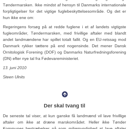
Tøndermarsken. Ikke mindst af hensyn til Danmarks internationale
forpligtigelser for det vigtige fuglebeskyttelsesområde. Og det er
hun ikke ene om:
Regeringens forsøg på at redde fuglene i et af landets vigtigste
fugleområder, Tøndermarsken, med frivillige aftaler med blandt
andet landmændene har spillet totalt fallit. Og en EU-retssag mod
Danmark rykker tættere på end nogensinde. Det mener Dansk
Ornitologisk Forening (DOF) og Danmarks Naturfredningsforening
(DN) efter nye tal fra Fødevareministeriet.
13. juni 2010
Steen Ulnits
Der skal tvang til
De seneste tal viser, at kun ganske få landmænd vil lave frivillige
aftaler om ikke at dræne marskområdet. Heller ikke Tønder
Kommunes bestræbelser på som miljømyndighed at lave aftaler