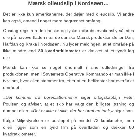
Mærsk olieudslip i Nordsøen…
Det er ikke kun amerikanerne, der døjer med olieudslip. Vi andre
kan også, omend i noget mere begrænset omfang:
Onsdag registrerede danske og tyske miljøobservationsfly således
olie på havoverfladen nær de danske Mærsk produktionsfelter Dan,
Halfdan og Kraka i Nordsøen. Nu lyder meldingen, at et område på
ikke mindre end
80 kvadratkilometer
er dækket af et tyndt lag
olie.
Mærsk kan ikke se noget unormalt i sine udledninger fra
produktionen, men i Søværnets Operative Kommando er man ikke i
tvivl om, hvor olien stammer fra, efter at en helikopter har overfløjet
området.
»Det kommer fra boreplatformen,«
siger orlogskaptajn Peter
Poulsen og afviser, at et skib har valgt den billigste løsning og
dumpet olien:
»Det er ikke et skib, der har tømt en tank,«
siger han.
Ifølge Miljøstyrelsen er udslippet på mindst 73 kubikmeter, men
olien ligger som en tynd film på overfladen og dækker 80
kvadratkilometer.