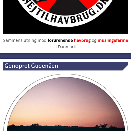
Sammenslutning mod
forurenende
havbrug
og
muslingefarme
i Danmark
Genopret Gudenåen