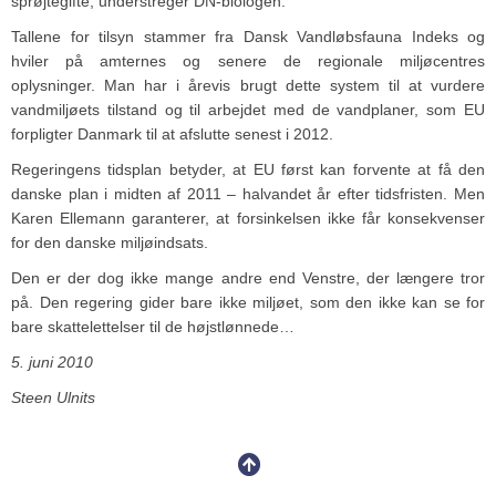
sprøjtegifte, understreger DN-biologen.
Tallene for tilsyn stammer fra Dansk Vandløbsfauna Indeks og
hviler på amternes og senere de regionale miljøcentres
oplysninger. Man har i årevis brugt dette system til at vurdere
vandmiljøets tilstand og til arbejdet med de vandplaner, som EU
forpligter Danmark til at afslutte senest i 2012.
Regeringens tidsplan betyder, at EU først kan forvente at få den
danske plan i midten af 2011 – halvandet år efter tidsfristen. Men
Karen Ellemann garanterer, at forsinkelsen ikke får konsekvenser
for den danske miljøindsats.
Den er der dog ikke mange andre end Venstre, der længere tror
på. Den regering gider bare ikke miljøet, som den ikke kan se for
bare skattelettelser til de højstlønnede…
5. juni 2010
Steen Ulnits