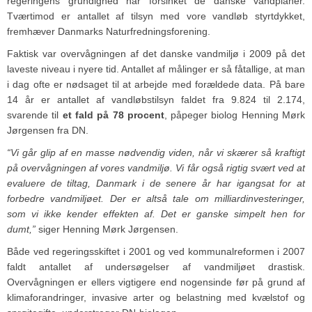
regeringens grundighed har forsinket de danske vandplaner.
Tværtimod er antallet af tilsyn med vore vandløb styrtdykket,
fremhæver Danmarks Naturfredningsforening.
Faktisk var overvågningen af det danske vandmiljø i 2009 på det
laveste niveau i nyere tid. Antallet af målinger er så fåtallige, at man
i dag ofte er nødsaget til at arbejde med forældede data. På bare
14 år er antallet af vandløbstilsyn faldet fra 9.824 til 2.174,
svarende til
et fald på 78 procent
, påpeger biolog Henning Mørk
Jørgensen fra DN.
“Vi går glip af en masse nødvendig viden, når vi skærer så kraftigt
på overvågningen af vores vandmiljø. Vi får også rigtig svært ved at
evaluere de tiltag, Danmark i de senere år har igangsat for at
forbedre vandmiljøet. Der er altså tale om milliardinvesteringer,
som vi ikke kender effekten af. Det er ganske simpelt hen for
dumt,”
siger Henning Mørk Jørgensen.
Både ved regeringsskiftet i 2001 og ved kommunalreformen i 2007
faldt antallet af undersøgelser af vandmiljøet drastisk.
Overvågningen er ellers vigtigere end nogensinde før på grund af
klimaforandringer, invasive arter og belastning med kvælstof og