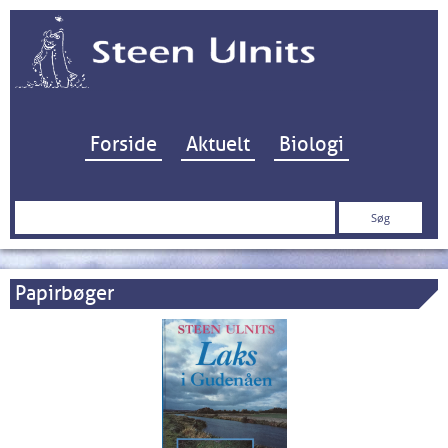
Hop til indhold
Forside
Aktuelt
Biologi
Søg
efter:
Papirbøger