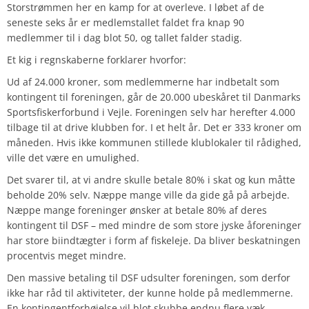
Storstrømmen her en kamp for at overleve. I løbet af de
seneste seks år er medlemstallet faldet fra knap 90
medlemmer til i dag blot 50, og tallet falder stadig.
Et kig i regnskaberne forklarer hvorfor:
Ud af 24.000 kroner, som medlemmerne har indbetalt som
kontingent til foreningen, går de 20.000 ubeskåret til Danmarks
Sportsfiskerforbund i Vejle. Foreningen selv har herefter 4.000
tilbage til at drive klubben for. I et helt år. Det er 333 kroner om
måneden. Hvis ikke kommunen stillede klublokaler til rådighed,
ville det være en umulighed.
Det svarer til, at vi andre skulle betale 80% i skat og kun måtte
beholde 20% selv. Næppe mange ville da gide gå på arbejde.
Næppe mange foreninger ønsker at betale 80% af deres
kontingent til DSF – med mindre de som store jyske åforeninger
har store biindtægter i form af fiskeleje. Da bliver beskatningen
procentvis meget mindre.
Den massive betaling til DSF udsulter foreningen, som derfor
ikke har råd til aktiviteter, der kunne holde på medlemmerne.
En kontingentforhøjelse vil blot skubbe endnu flere væk.