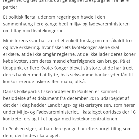
reglerne. Og det på trods af gentagne forespørgsler fra flere
partier:
Et politisk flertal udenom regeringen havde i den
sammenhæng flere gange bedt miljø- og fødevareministeren
om tiltag mod kvotekongerne.
Ministerens svar har været ét enkelt forslag om en såkaldt tro-
og-love erklæring, hvor fiskeriets kvotekonger alene skal
erklære, at de ikke omgår reglerne. At de ikke lader deres koner
købe kvoter, som deres mænd efterfølgende kan bruge. På et
tidspunkt er flere Kvote-Konger blevet så store, at de har truet
deres banker med at flytte, hvis selvsamme banker yder lån til
konkurrerende fiskere. Ren mafia, altså.
Dansk Folkepartis fiskeriordfører Ib Poulsen er kommet i
besiddelse af et dokument fra december 2015 udarbejdet af
det der i dag hedder Landbrugs- og Fiskeristyrelsen, som hører
under Miljø- og Fødevareministeriet. I kataloget opridses der 16
konkrete forslag til et opgør med kvotekoncentrationen.
Ib Poulsen siger, at han flere gange har efterspurgt tiltag som
dem, der findes i kataloget: