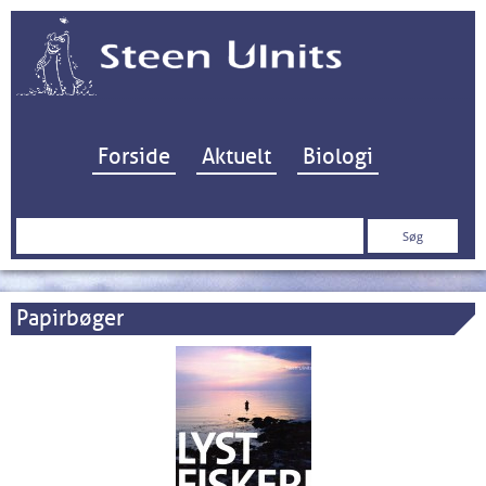
Hop til indhold
Forside
Aktuelt
Biologi
Søg
efter:
Papirbøger