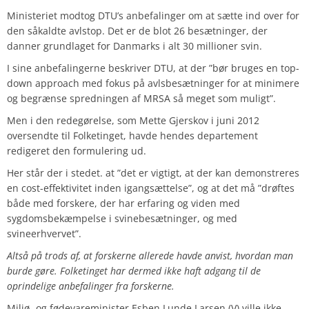
Ministeriet modtog DTU’s anbefalinger om at sætte ind over for
den såkaldte avlstop. Det er de blot 26 besætninger, der
danner grundlaget for Danmarks i alt 30 millioner svin.
I sine anbefalingerne beskriver DTU, at der ”bør bruges en top-
down approach med fokus på avlsbesætninger for at minimere
og begrænse spredningen af MRSA så meget som muligt”.
Men i den redegørelse, som Mette Gjerskov i juni 2012
oversendte til Folketinget, havde hendes departement
redigeret den formulering ud.
Her står der i stedet. at ”det er vigtigt, at der kan demonstreres
en cost-effektivitet inden igangsættelse”, og at det må ”drøftes
både med forskere, der har erfaring og viden med
sygdomsbekæmpelse i svinebesætninger, og med
svineerhvervet”.
Altså på trods af, at forskerne allerede havde anvist, hvordan man
burde gøre. Folketinget har dermed ikke haft adgang til de
oprindelige anbefalinger fra forskerne.
Miljø- og fødevareminister Esben Lunde Larsen (V) ville ikke