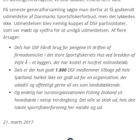
På seneste generalforsamling søgte man derfor at få godkendt
udmeldelse af Danmarks Sportsfiskerforbud, men det lykkedes
ikke. Udmeldelsen blev nemlig kuppet af DSF partisoldater,
som var mødt op sydfra for at undgå udmeldelsen. Af flere
årsager:
Dels har DSF hårdt brug for pengene til driften af
firmadomicilet i det store Sportsfiskeriets Hus ved bredden af
Vejle Å – et byggeri, der har kostet et tocifret millionbeløb.
Dels er der kun godt
1.800
DSF medlemmer tilbage på hele
Sjælland, hvilket ikke ser godt ud for en organisation, der
udadtil og offentligt gerne vil ses som landsdækkende.
Og endelig har turistorganisationen Fishing Zealand sit
hovedsæde i netop Vordingborg. Det ville se skidt ud, hvis den
lokale sportsfiskerforening her meldte sig ud.
21. marts 2017