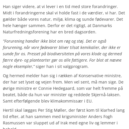
Han siger videre, at vi lever i en tid med store forandringer.
Midt i forandringerne skal vi holde fast i de værdier, vi har. Det
gælder både vores natur, miljø, klima og sunde fødevarer. Det
hele hænger sammen. Derfor er det rigtigt, at Danmarks
Naturfredningsforening har en bred dagsorden.
”Forurening handler ikke blot om røg og støj. Det er også
forurening, når vore fødevarer bliver tilsat kemikalier, der ikke er
sunde for os. Presset på biodiversiteten på vores klode og dermed
færre dyre- og plantearter gør os alle fattigere. For blot at nævne
nogle eksempler,”
siger han i sit valgprogram.
Og hermed melder han sig i rækken af Konservative ministre,
der har set lyset og vejen frem. Men vel sent, må man sige. De
øvrige ministre er Connie Hedegaard, som var helt fremme på
beatet, både da hun var minister og reddede Skjernå-laksen.
Samt efterfølgende blev klimakommissær i EU.
Hertil skal lægges Per Stig Møller, der først kom til klarhed lang
tid efter, at han sammen med krigsminister Anders Fogh
Rasmussen var sluppet ud af Irak med egne liv og lemmer i