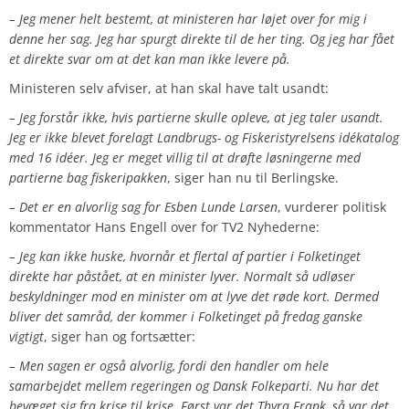
– Jeg mener helt bestemt, at ministeren har løjet over for mig i
denne her sag. Jeg har spurgt direkte til de her ting. Og jeg har fået
et direkte svar om at det kan man ikke levere på.
Ministeren selv afviser, at han skal have talt usandt:
– Jeg forstår ikke, hvis partierne skulle opleve, at jeg taler usandt.
Jeg er ikke blevet forelagt Landbrugs- og Fiskeristyrelsens idékatalog
med 16 idéer. Jeg er meget villig til at drøfte løsningerne med
partierne bag fiskeripakken
, siger han nu til Berlingske.
– Det er en alvorlig sag for Esben Lunde Larsen
, vurderer politisk
kommentator Hans Engell over for TV2 Nyhederne:
– Jeg kan ikke huske, hvornår et flertal af partier i Folketinget
direkte har påstået, at en minister lyver. Normalt så udløser
beskyldninger mod en minister om at lyve det røde kort. Dermed
bliver det samråd, der kommer i Folketinget på fredag ganske
vigtigt
, siger han og fortsætter:
– Men sagen er også alvorlig, fordi den handler om hele
samarbejdet mellem regeringen og Dansk Folkeparti. Nu har det
bevæget sig fra krise til krise. Først var det Thyra Frank, så var det