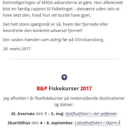
bortredigeringen af MRSA-advarslerne at gøre. Hun afleverede
blot en færdig rapport til Folketinget – desværre uden selv at
have læst den, hvad hun vel burde have gjort.
Det helt store spørgsmål er så, hvem der fjernede eller
beordrede den konkrete advarsel fjernet?
Der vaskes hænder som aldrig før på Christiansborg.
28. marts 2017
B&P
Fiskekurser
2017
Jeg afholder i år fluefiskekurser på nedenstående destinationer
og datoer:
Gl. Avernæs
den
1 – 5. maj
:
Kystfluefiskeri i det sydfynske
Skarrildhus
den
4 – 8. september
:
Laksefluefiskeri i Skjern Å