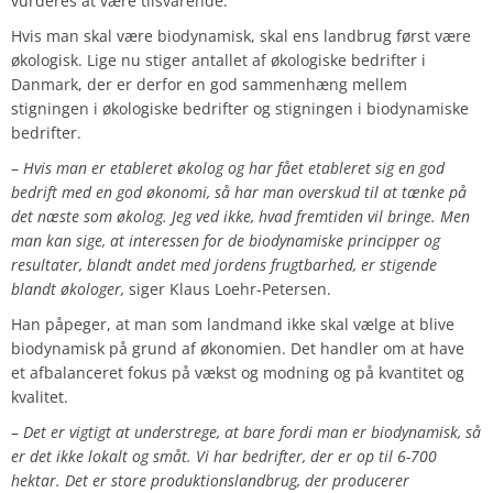
vurderes at være tilsvarende.
Hvis man skal være biodynamisk, skal ens landbrug først være
økologisk. Lige nu stiger antallet af økologiske bedrifter i
Danmark, der er derfor en god sammenhæng mellem
stigningen i økologiske bedrifter og stigningen i biodynamiske
bedrifter.
–
Hvis man er etableret økolog og har fået etableret sig en god
bedrift med en god økonomi, så har man overskud til at tænke på
det næste som økolog. Jeg ved ikke, hvad fremtiden vil bringe. Men
man kan sige, at interessen for de biodynamiske principper og
resultater, blandt andet med jordens frugtbarhed, er stigende
blandt økologer,
siger Klaus Loehr-Petersen.
Han påpeger, at man som landmand ikke skal vælge at blive
biodynamisk på grund af økonomien. Det handler om at have
et afbalanceret fokus på vækst og modning og på kvantitet og
kvalitet.
–
Det er vigtigt at understrege, at bare fordi man er biodynamisk, så
er det ikke lokalt og småt. Vi har bedrifter, der er op til 6-700
hektar. Det er store produktionslandbrug, der producerer