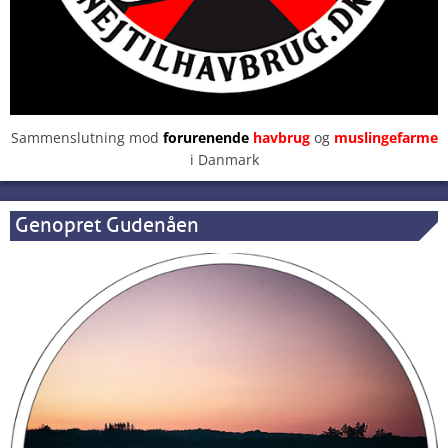
Sammenslutning mod
forurenende
havbrug
og
muslingefarme
i Danmark
Genopret Gudenåen