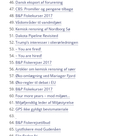
Dansk eksport af forurening
CBS: Promiller og pengene tilbage
B&P Fiskekurser 2017
Vådområder til vandmiljøet
Kemisk rensning af Nordborg Sø
Dakota Pipeline Revisited
Trump’s interesser i olierørledningen
– You are fired!
– You are hired!
B&P Fiskerejser 2017
Artikler om kemisk rensning af søer
Øko-omlægning ved Mariager Fjord
Øko-regler til debat i EU
B&P Fiskekurser 2017
Four more years – mod miljøet…
Miljøfjendtlig leder af Miljøstyrelse
GPS ikke gyldigt bevismateriale
B&P Fiskerejsetilbud
Lystfiskere mod Gudenåen
Slip floden fri