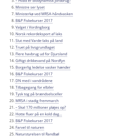
– Hvad er biodynamisk jordbrug?
Ministre ser lyset
Ministerkø ved MRSA-håndvasken
B&P Fiskekurser 2017
Valget i Vordingborg
Norsk rekordeksport af laks
Slut med Varde-laks på land
Truet på livsgrundlaget
Flere havbrug ud for Djursland
Giftigt drikkevand på Nordfyn
Borgerlig ledelse vasker hænder
B&P Fiskekurser 2017
DN med i vandrådene
Tilbagegang for elbiler
Tysk tog på brændselsceller
MRSA i stadig fremmarch
– Skal 170 millioner pløjes op?
Hotte fluer på en kold dag…
B&P Fiskekurser 2017
Farvel til naturen
Naturstyrelsen til Randbøl