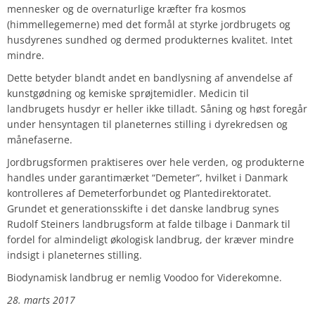
mennesker og de overnaturlige kræfter fra kosmos
(himmellegemerne) med det formål at styrke jordbrugets og
husdyrenes sundhed og dermed produkternes kvalitet. Intet
mindre.
Dette betyder blandt andet en bandlysning af anvendelse af
kunstgødning og kemiske sprøjtemidler. Medicin til
landbrugets husdyr er heller ikke tilladt. Såning og høst foregår
under hensyntagen til planeternes stilling i dyrekredsen og
månefaserne.
Jordbrugsformen praktiseres over hele verden, og produkterne
handles under garantimærket “Demeter”, hvilket i Danmark
kontrolleres af Demeterforbundet og Plantedirektoratet.
Grundet et generationsskifte i det danske landbrug synes
Rudolf Steiners landbrugsform at falde tilbage i Danmark til
fordel for almindeligt økologisk landbrug, der kræver mindre
indsigt i planeternes stilling.
Biodynamisk landbrug er nemlig Voodoo for Viderekomne.
28. marts 2017