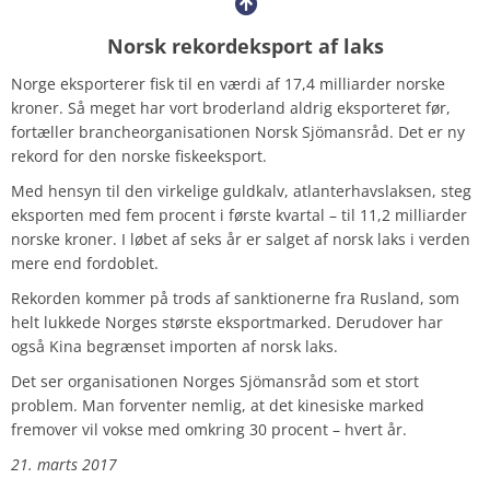
Norsk rekordeksport af laks
Norge eksporterer fisk til en værdi af ​​17,4 milliarder norske
kroner. Så meget har vort broderland aldrig eksporteret før,
fortæller brancheorganisationen Norsk Sjömansråd. Det er ny
rekord for den norske fiskeeksport.
Med hensyn til den virkelige guldkalv, atlanterhavslaksen, steg
eksporten med fem procent i første kvartal – til 11,2 milliarder
norske kroner. I løbet af seks år er salget af norsk laks i verden
mere end fordoblet.
Rekorden kommer på trods af sanktionerne fra Rusland, som
helt lukkede Norges største eksportmarked. Derudover har
også Kina begrænset importen af norsk laks.
Det ser organisationen Norges Sjömansråd som et stort
problem. Man forventer nemlig, at det kinesiske marked
fremover vil vokse med omkring 30 procent – hvert år.
21. marts 2017