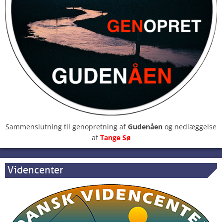
Sammenslutning til genopretning af
Gudenåen
og nedlæggelse
af
Tange Sø
Videncenter