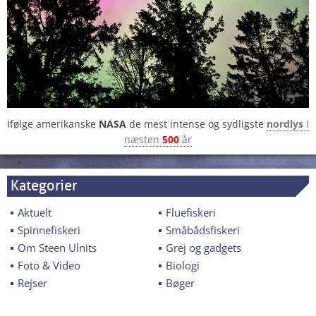
Ifølge amerikanske
NASA
de mest intense og sydligste
nordlys
i
næsten
500
år
Kategorier
Aktuelt
Fluefiskeri
Spinnefiskeri
Småbådsfiskeri
Om Steen Ulnits
Grej og gadgets
Foto & Video
Biologi
Rejser
Bøger