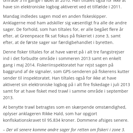
område 3 ni gange i løbet af 2010. Han tiltales også for ikke at
have sin elektroniske logbog aktiveret ved et tilfælde i 2011.
Mandag indledes sagen mod en anden fiskeskipper.
Anklagerne mod ham adskiller sig væsentligt fra alle de andre
sager. De forhold, som han tiltales for, er alle begået flere år
efter, at Greenpeace fik sat fokus på fiskeriet i zone 3, samt
efter, at de første sager var færdigbehandlet i byretten.
Denne fisker tiltales for at have været på i alt tre fangstrejser
ind i det forbudte område i sommeren 2013 samt en enkelt
gang i maj 2014. Fiskeriinspektoratet har rejst sagen på
baggrund af de signaler, som GPS-senderen på fiskerens kutter
sender til inspektoratet. Han tiltales også for ikke at have
aktiveret sin elektroniske logbog på i alt fire fiskedage i juli 2013
samt for at have fisket med trawl i samme område i september
2013.
At benytte trawl betragtes som en skærpende omstændighed,
oplyser anklageren Rikke Hald, som har opgjort
konfiskationskravet til 95.834 kroner. Dommene afsiges senere.
– Der vil senere komme andre sager for retten om fiskeri i zone 3.