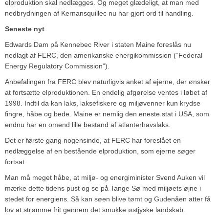
elproduktion skal nedlægges. Og meget glædeligt, at man med
nedbrydningen af Kernansquillec nu har gjort ord til handling.
Seneste nyt
Edwards Dam på Kennebec River i staten Maine foreslås nu
nedlagt af FERC, den amerikanske energikommission (“Federal
Energy Regulatory Commission”).
Anbefalingen fra FERC blev naturligvis anket af ejerne, der ønsker
at fortsætte elproduktionen. En endelig afgørelse ventes i løbet af
1998. Indtil da kan laks, laksefiskere og miljøvenner kun krydse
fingre, håbe og bede. Maine er nemlig den eneste stat i USA, som
endnu har en omend lille bestand af atlanterhavslaks.
Det er første gang nogensinde, at FERC har foreslået en
nedlæggelse af en bestående elproduktion, som ejerne søger
fortsat.
Man må meget håbe, at miljø- og energiminister Svend Auken vil
mærke dette tidens pust og se på Tange Sø med miljøets øjne i
stedet for energiens. Så kan søen blive tømt og Gudenåen atter få
lov at strømme frit gennem det smukke østjyske landskab.