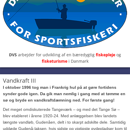
DVS
arbejder for udvikling af en bæredygtig
fiskepleje
og
fisketurisme
i Danmark
Vandkraft III
I oktober 1996 tog man i Frankrig
hul på at gøre fortidens
synder gode
igen. Da gik man nemlig i gang med
at tømme en
sø og bryde en
vandkraftdæmning ned.
For første gang!
Det meget omdiskuterede Tangeværk – og med det Tange Sø –
blev etableret i årene 1920-24. Med anlæggelsen blev landets
længste vandløb, Gudenåen, delt i to skarpt adskilte dele. Samtidig
uddøde Gudenå-laksen, hvis sidste og vigtigste gydepladser kom til