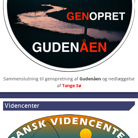
Sammenslutning til genopretning af
Gudenåen
og nedlæggelse
af
Tange Sø
Videncenter