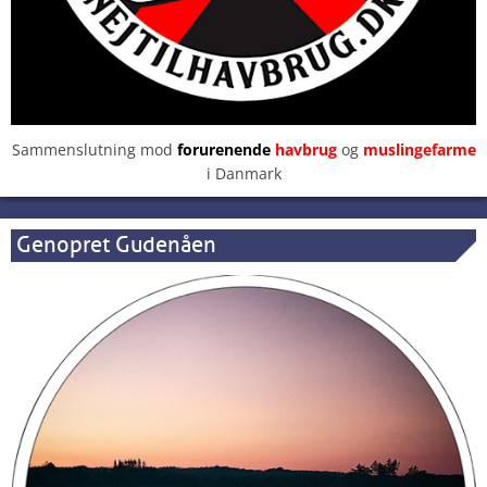
Sammenslutning mod
forurenende
havbrug
og
muslingefarme
i Danmark
Genopret Gudenåen