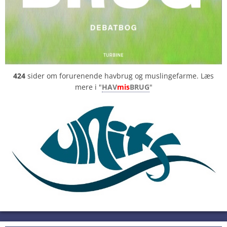
424
sider om forurenende havbrug og muslingefarme. Læs
mere i "
HAV
mis
BRUG
"