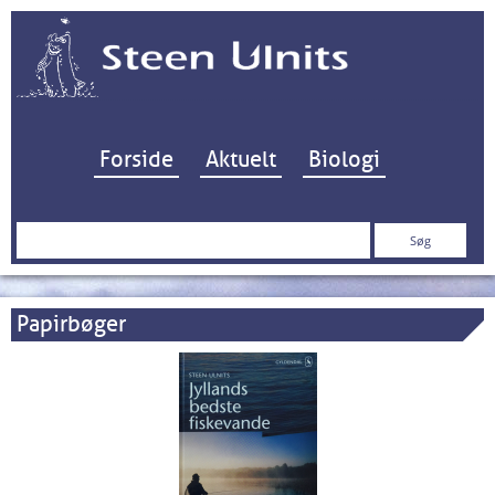
Hop til indhold
Forside
Aktuelt
Biologi
Søg
efter:
Papirbøger