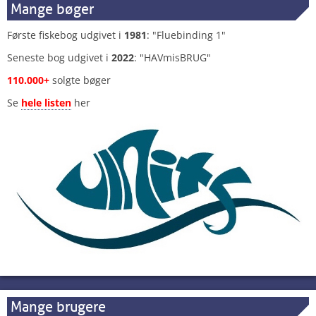
Mange bøger
Første fiskebog udgivet i
1981
: "Fluebinding 1"
Seneste bog udgivet i
2022
: "HAVmisBRUG"
110.000+
solgte bøger
Se
hele listen
her
Mange brugere