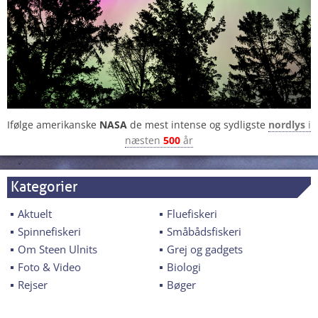
Ifølge amerikanske
NASA
de mest intense og sydligste
nordlys
i
næsten
500
år
Kategorier
Aktuelt
Fluefiskeri
Spinnefiskeri
Småbådsfiskeri
Om Steen Ulnits
Grej og gadgets
Foto & Video
Biologi
Rejser
Bøger