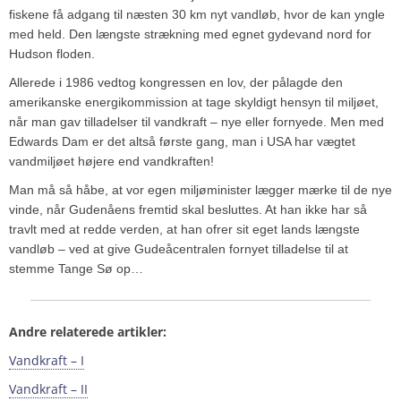
fiskene få adgang til næsten 30 km nyt vandløb, hvor de kan yngle
med held. Den længste strækning med egnet gydevand nord for
Hudson floden.
Allerede i 1986 vedtog kongressen en lov, der pålagde den
amerikanske energikommission at tage skyldigt hensyn til miljøet,
når man gav tilladelser til vandkraft – nye eller fornyede. Men med
Edwards Dam er det altså første gang, man i USA har vægtet
vandmiljøet højere end vandkraften!
Man må så håbe, at vor egen miljøminister lægger mærke til de nye
vinde, når Gudenåens fremtid skal besluttes. At han ikke har så
travlt med at redde verden, at han ofrer sit eget lands længste
vandløb – ved at give Gudeåcentralen fornyet tilladelse til at
stemme Tange Sø op…
Andre relaterede artikler:
Vandkraft – I
Vandkraft – II