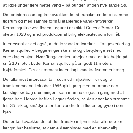
at ligge under flere meter vand – på bunden af den nye Tange Sø.
Det er interessant og tankevækkende, at franskmændene i samme
tidsrum og med samme formål etablerede vandkraftværket
Kernansquillec ved floden Leguer i distriktet Cotes d’Armor. Det
skete i 1923 og med produktion af billig elektricitet som formål.
Interessant er det også, at de to vandkraftværker – Tangeværket og
Kernansquillec – begge er ganske små og ubetydelige set med
vore dages øjne. Hvor Tangeværket arbejder med en faldhøjde på
små 10 meter, byder Kernansquillec på en godt 11 meters
højdeforskel. Det er nærmest ingenting i vandkraftsammenhæng.
Det allermest interessante – set med miljøøjne – er dog, at
franskmændene i oktober 1996 gik i gang med at tømme den
kunstige sø bag dæmningen, som man nu er godt i gang med at
fjerne helt. Herved befries Leguer floden, så den atter kan strømme
frit. Så fisk og smådyr atter kan vandre frit i floden og gyde i den
igen.
Det er tankevækkende, at den franske miljøminister allerede for
længst har besluttet, at gamle dæmninger med en ubetydelig