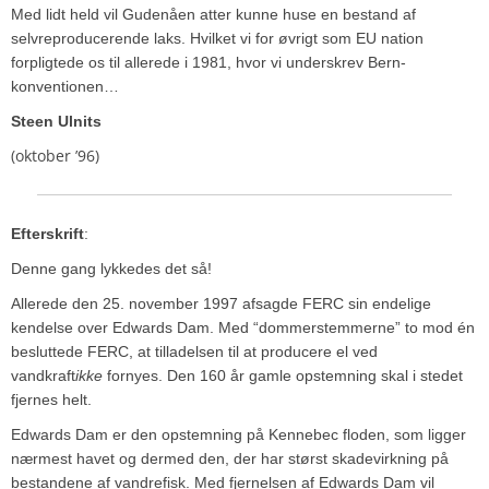
Med lidt held vil Gudenåen atter kunne huse en bestand af
selvreproducerende laks. Hvilket vi for øvrigt som EU nation
forpligtede os til allerede i 1981, hvor vi underskrev Bern-
konventionen…
Steen Ulnits
(oktober ’96)
Efterskrift
:
Denne gang lykkedes det så!
Allerede den 25. november 1997 afsagde FERC sin endelige
kendelse over Edwards Dam. Med “dommerstemmerne” to mod én
besluttede FERC, at tilladelsen til at producere el ved
vandkraft
ikke
fornyes. Den 160 år gamle opstemning skal i stedet
fjernes helt.
Edwards Dam er den opstemning på Kennebec floden, som ligger
nærmest havet og dermed den, der har størst skadevirkning på
bestandene af vandrefisk. Med fjernelsen af Edwards Dam vil