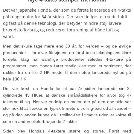
Det var japanske Honda, der som de første lancerede en 4-takts
påhængsmotor for 34 år siden. Der som de første troede fuldt
og fast på denne teknologi, der betyder mindre støj, lavere
brændstofforbrug og reduceret forurening af både luft og
vand.
Men det skulle tage mere end 30 år, før verden – og de øvrige
producenter – for alvor fik øjnene op for 4-takts teknologiens klare
fordele. Idag har samtlige producenter således 4-taktere på
programmet, men Honda fører stadig klart med et sortiment, der
rækker fra en lille 2 HK model til den netop lancerede nyhed på
hele 130 HK.
Det var først, da Honda for et par år siden lancerede sin 3-
cylindrede 45 HK’er, at danske småbådsfiskere for alvor tog 4-
takterne til sig. Her var endelig en motor, der på den ene side var
stor nok til at trække en typisk 5 meters trolling-båd ud af vandet –
og på den anden kunne gå i trolling-fart i timevis uden at kokse til
som en anden olieforbrugende 2-takter.
Siden blev Honda’s 4-taktere større og større. Først med