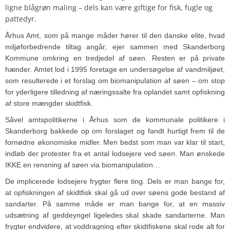
ligne blågrøn maling – dels kan være giftige for fisk, fugle og
pattedyr.
Århus Amt, som på mange måder hører til den danske elite, hvad
miljøforbedrende tiltag angår, ejer sammen med Skanderborg
Kommune omkring en tredjedel af søen. Resten er på private
hænder. Amtet lod i 1995 foretage en undersøgelse af vandmiljøet,
som resulterede i et forslag om biomanipulation af søen – om stop
for yderligere tilledning af næringssalte fra oplandet samt opfiskning
af store mængder skidtfisk.
Såvel amtspolitikerne i Århus som de kommunale politikere i
Skanderborg bakkede op om forslaget og fandt hurtigt frem til de
fornødne økonomiske midler. Men bedst som man var klar til start,
indløb der protester fra et antal lodsejere ved søen. Man ønskede
IKKE en rensning af søen via biomanipulation…
De implicerede lodsejere frygter flere ting. Dels er man bange for,
at opfiskningen af skidtfisk skal gå ud over søens gode bestand af
sandarter. På samme måde er man bange for, at en massiv
udsætning af geddeyngel ligeledes skal skade sandarterne. Man
frygter endvidere, at voddragning efter skidtfiskene skal rode alt for