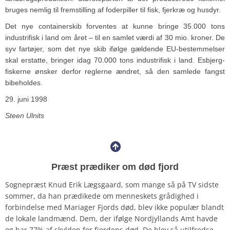
bruges nemlig til fremstilling af foderpiller til fisk, fjerkræ og husdyr.
Det nye containerskib forventes at kunne bringe 35.000 tons
industrifisk i land om året – til en samlet værdi af 30 mio. kroner. De
syv fartøjer, som det nye skib ifølge gældende EU-bestemmelser
skal erstatte, bringer idag 70.000 tons industrifisk i land. Esbjerg-
fiskerne ønsker derfor reglerne ændret, så den samlede fangst
bibeholdes.
29. juni 1998
Steen Ulnits
Præst prædiker om død fjord
Sognepræst Knud Erik Lægsgaard, som mange så på TV sidste
sommer, da han prædikede om menneskets grådighed i
forbindelse med Mariager Fjords død, blev ikke populær blandt
de lokale landmænd. Dem, der ifølge Nordjyllands Amt havde
og har 77% af skylden for fjordens død. De blev så utilfredse