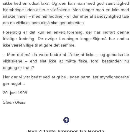
sikkerhed en udsat laks. Og den kan man med god samvittighed
hjembringe uden at true vildfiskene. Men fanger man en laks med
intakte finner – med hel fedtfine – er der efter al sandsynlighed tale
om en vildlaks, som altså skal genudsættes.
Foreløbig er det kun en enkelt forening, der har indført denne
frivillige fredning. De øvrige foreninger langs Skjernå har endnu
ikke været villige til at gøre det samme.
– Men det må da være bedre at få lov at fiske – og genudsætte
vildfiskene – end slet ikke at måtte fiske, fordi bestanden nu
engeng er truet?
Her gør vi vist bedst ved at gribe i egen barm, før myndighederne
gør noget…
20. juni 1998
Steen Ulnits
Nye 4-takts kæmper fra Honda