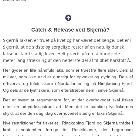
– Catch & Release ved Skjernå?
Skjernå-laksen er truet på livet og har været det længe. Det er i
Skjernå, at de sidste og sørgelige rester af en natulig dansk
laksebestand stadig lever. Helt præcis på en få hundrede
meter lang strækning af den nederste del af tilløbet Karstoft Å.
Her gyder en lille håndfuld laks, som er truet fra flere sider. Dels af
miljøet, som ikke altid er gunstigt for opvækst og gydning. Dels af
erhvervs- og fritidsfiskere i Nordatlanten og på Ringkøbing Fjord.
Og dels af de lystfiskere, som efterstræber dem i selve Skjernå.
Det er svært at argumentere for, at der overhovedet skal fiskes
efter en udryddelsestruet art. Men det er samtidig lystfiskernes
skyld, at der den dag idag overhovedet stadig er laks i Skjernå.
Nye restriktioner for fiskeriet i Ringkøbing Fjord og Skjernå trådte i
kraft i september forrige år. Restriktioner, der begrænser