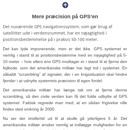
Mere præcision på GPS’en
Det nuværende GPS navigationssystem, som gør brug af
satellitter ude i verdensrummet, har en nøjagtighed i
positionsbestemmelse på i praksis 50-100 meter.
Det kan lyde imponerende, men er det ikke. GPS systemet er
nemlig i stand til at positionsbestemme med en nøjagtighed på 5-
10 meter – hvis ellers ens GPS modtager er i stand til at fjerne den
fejlkode, som det amerikanske militær har lagt ind i systemet. En
såkaldt “scrambling” af signalet, der i en krigssituation skal hindre
fjender i at udnytte systemets præcision til egen fordel.
Det amerikanske militær har længe talt om at fjerne denne
scrambling, så den civile verden kan få det fulde udbytte af GPS
systemet. Faktisk regnede man med, at en sådan frigivelse ville
findes sted omkring år 2000.
Nu ser der imidlertid ud til at skulle gå yderligere 5 år. Det
amerikanske militær ønsker nemlig at indlægge muligheden for en