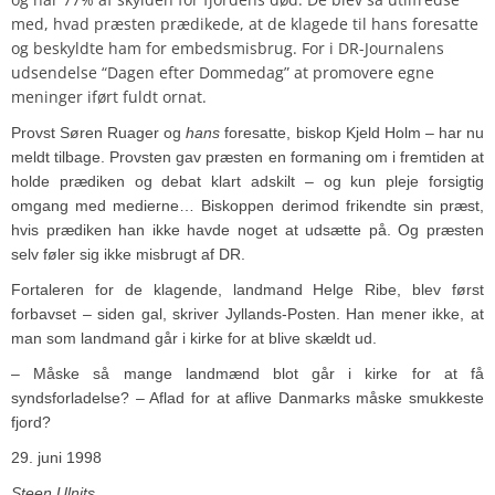
med, hvad præsten prædikede, at de klagede til hans foresatte
og beskyldte ham for embedsmisbrug. For i DR-Journalens
udsendelse “Dagen efter Dommedag” at promovere egne
meninger iført fuldt ornat.
Provst Søren Ruager og
hans
foresatte, biskop Kjeld Holm – har nu
meldt tilbage. Provsten gav præsten en formaning om i fremtiden at
holde prædiken og debat klart adskilt – og kun pleje forsigtig
omgang med medierne… Biskoppen derimod frikendte sin præst,
hvis prædiken han ikke havde noget at udsætte på. Og præsten
selv føler sig ikke misbrugt af DR.
Fortaleren for de klagende, landmand Helge Ribe, blev først
forbavset – siden gal, skriver Jyllands-Posten. Han mener ikke, at
man som landmand går i kirke for at blive skældt ud.
– Måske så mange landmænd blot går i kirke for at få
syndsforladelse? – Aflad for at aflive Danmarks måske smukkeste
fjord?
29. juni 1998
Steen Ulnits