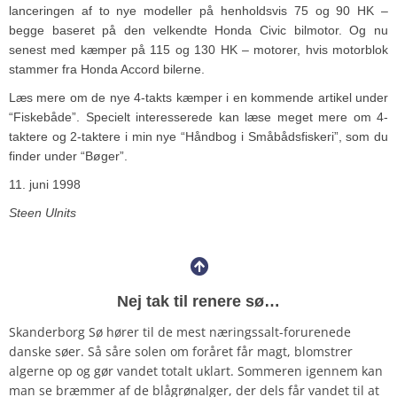
lanceringen af to nye modeller på henholdsvis 75 og 90 HK –
begge baseret på den velkendte Honda Civic bilmotor. Og nu
senest med kæmper på 115 og 130 HK – motorer, hvis motorblok
stammer fra Honda Accord bilerne.
Læs mere om de nye 4-takts kæmper i en kommende artikel under
“Fiskebåde”. Specielt interesserede kan læse meget mere om 4-
taktere og 2-taktere i min nye “Håndbog i Småbådsfiskeri”, som du
finder under “Bøger”.
11. juni 1998
Steen Ulnits
Nej tak til renere sø…
Skanderborg Sø hører til de mest næringssalt-forurenede
danske søer. Så såre solen om foråret får magt, blomstrer
algerne op og gør vandet totalt uklart. Sommeren igennem kan
man se bræmmer af de blågrønalger, der dels får vandet til at