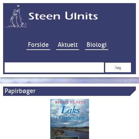
Hop til indhold
Forside
Aktuelt
Biologi
Søg
efter:
Papirbøger