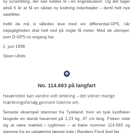
ny scrambling, der kan kobles til i en krigssituation. Og det tager
altså 5 år at få en sådan ny kodning indarbejdet – dertil helt nye
satellitter.
Indtil da må vi således leve med vor differential-GPS, når
nøjagtigheden skal helt ned på nogle få meter. Med de ulemper,
som D-GPS nu engang har.
2. juni 1998
Steen Ulnits
No. 114.683 på langfart
Havørreder kan vandre vidt omkring – det vidner mange
mærkningsforsøg gennem tiderne om.
Seneste eksempel stammer fra Tyskland, hvor en tysk kystfisker
fangede en dansk havørred på 1,23 kg, 47 cm lang. Fisken viste
sig at være mærket i rygfinnen – at bære nummer 114.683 og
stamme fra en udsætning længst inde i Randers Fjord året før.