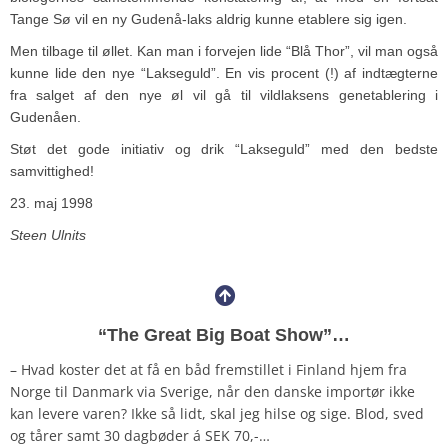
Tange Sø vil en ny Gudenå-laks aldrig kunne etablere sig igen.
Men tilbage til øllet. Kan man i forvejen lide “Blå Thor”, vil man også
kunne lide den nye “Lakseguld”. En vis procent (!) af indtægterne
fra salget af den nye øl vil gå til vildlaksens genetablering i
Gudenåen.
Støt det gode initiativ og drik “Lakseguld” med den bedste
samvittighed!
23. maj 1998
Steen Ulnits
“The Great Big Boat Show”…
– Hvad koster det at få en båd fremstillet i Finland hjem fra
Norge til Danmark via Sverige, når den danske importør ikke
kan levere varen? Ikke så lidt, skal jeg hilse og sige. Blod, sved
og tårer samt 30 dagbøder á SEK 70,-…