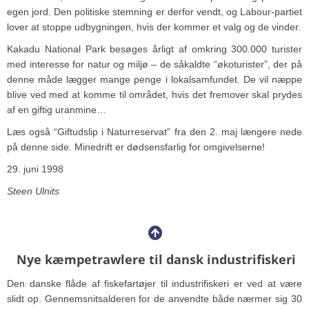
egen jord. Den politiske stemning er derfor vendt, og Labour-partiet
lover at stoppe udbygningen, hvis der kommer et valg og de vinder.
Kakadu National Park besøges årligt af omkring 300.000 turister
med interesse for natur og miljø – de såkaldte “økoturister”, der på
denne måde lægger mange penge i lokalsamfundet. De vil næppe
blive ved med at komme til området, hvis det fremover skal prydes
af en giftig uranmine…
Læs også “Giftudslip i Naturreservat” fra den 2. maj længere nede
på denne side. Minedrift er dødsensfarlig for omgivelserne!
29. juni 1998
Steen Ulnits
Nye kæmpetrawlere til dansk industrifiskeri
Den danske flåde af fiskefartøjer til industrifiskeri er ved at være
slidt op. Gennemsnitsalderen for de anvendte både nærmer sig 30