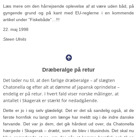
Læs mere om den hårrejsende oplevelse af at være uden båd, på
gyngende grund og på kant med EU-reglerne i en kommende
artikel under “Fiskebåde”…!!!
22. maj 1998
Steen Ulnits
Dræberalge på retur
Det lader nu til, at den farlige dræberalge – af slægten
Chatonella og efter alt at dømme af japansk oprindelse –
endelig er på retur. I hvert fald viser norske målinger, at
antallet i Skagerak er stærkt for nedadgående.
Dette er jo i sig selv glædeligt. Det er det så sandelig også, at de
første hornfisk nu langt om længe har meldt sig i de indre danske
farvande. Det var jo dem, det gik hårdest ud over, da Chatonella
hærgede i Skagerak – dræbt, som de blev i titusindvis. Det skal nu