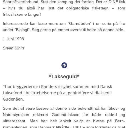
Sportsfiskerforbund. Støt den kamp og det forslag. Det er DINE fisk
– hvis du altså har løst det obligatoriske fisketegn – som
fritidsfiskerne fanger!
Interesserede kan læse mere om “Garndøden” i en serie på fire
under “Biologi”. Søg gerne på emnet øverst til højre på denne side.
1. juni 1998
Steen Ulnits
“Lakseguld”
Thor bryggerierne i Randers er gået sammen med Dansk
Laksefond i bestræbelserne på at genindføre vildlaksen i
Gudenåen.
Som det vil være læsere af denne side bekendt, så har Skov- og
Naturstyrelsen erklæret Gudenå-laksen for både uddød og
uinteressant. Man har helt enkelt valgt at blæse på Bern-
konventionen, som Danmark tiltrådte i 1981 – som forpligter os til at