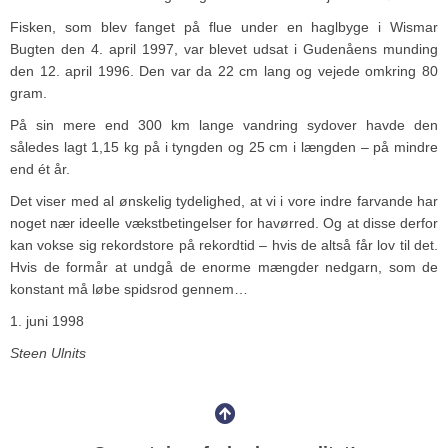
Fisken, som blev fanget på flue under en haglbyge i Wismar
Bugten den 4. april 1997, var blevet udsat i Gudenåens munding
den 12. april 1996. Den var da 22 cm lang og vejede omkring 80
gram.
På sin mere end 300 km lange vandring sydover havde den
således lagt 1,15 kg på i tyngden og 25 cm i længden – på mindre
end ét år.
Det viser med al ønskelig tydelighed, at vi i vore indre farvande har
noget nær ideelle vækstbetingelser for havørred. Og at disse derfor
kan vokse sig rekordstore på rekordtid – hvis de altså får lov til det.
Hvis de formår at undgå de enorme mængder nedgarn, som de
konstant må løbe spidsrod gennem…
1. juni 1998
Steen Ulnits