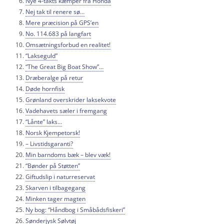
Nye 4-takts kæmper fra Honda
Nej tak til renere sø…
Mere præcision på GPS’en
No. 114.683 på langfart
Omsætningsforbud en realitet!
“Lakseguld”
“The Great Big Boat Show”…
Dræberalge på retur
Døde hornfisk
Grønland overskrider laksekvote
Vadehavets sæler i fremgang
“Lånte” laks…
Norsk Kjempetorsk!
– Livstidsgaranti?
Min barndoms bæk – blev væk!
“Bønder på Støtten”
Giftudslip i naturreservat
Skarven i tilbagegang
Minken tager magten
Ny bog: “Håndbog i Småbådsfiskeri”
Sønderjysk Sølvtøj