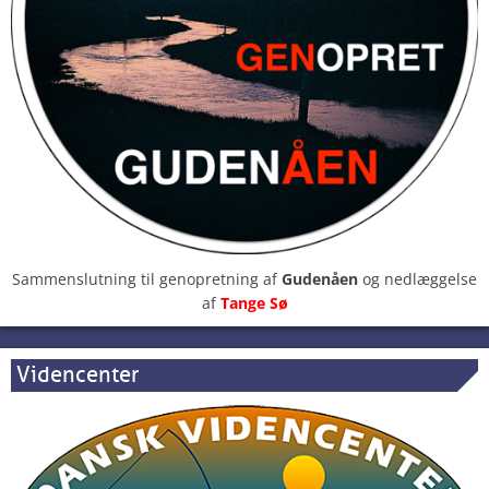
Sammenslutning til genopretning af
Gudenåen
og nedlæggelse
af
Tange Sø
Videncenter