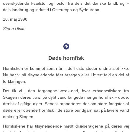
overskydende kvælstof og fosfor fra dels det danske landbrug –
dels landbrug og industri i Østeuropa og Sydeuropa.
18. maj 1998
Steen Ulnits
Døde hornfisk
Hornfisken er kommet sent i år – de fleste steder endnu slet ikke.
Nu har vi så tilsyneladende fået årsagen eller i hvert fald en del af
forklaringen.
Det fik vi i den forgangne week-end, hvor erhvervsfiskere fra
Skagen i deres trawl på dybt vand fangede mange hornfisk – døde,
dræbt af giftige alger. Senest rapporteres der om store fangster af
døde eller døende hornfisk i de store bundgarn sat på lavere vand
omkring Skagen.
Hornfiskene har tilsyneladende mødt dræberalgerne på deres vej