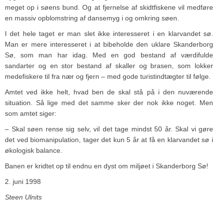
meget op i søens bund. Og at fjernelse af skidtfiskene vil medføre
en massiv opblomstring af dansemyg i og omkring søen.
I det hele taget er man slet ikke interesseret i en klarvandet sø.
Man er mere interesseret i at bibeholde den uklare Skanderborg
Sø, som man har idag. Med en god bestand af værdifulde
sandarter og en stor bestand af skaller og brasen, som lokker
medefiskere til fra nær og fjern – med gode turistindtægter til følge.
Amtet ved ikke helt, hvad ben de skal stå på i den nuværende
situation. Så lige med det samme sker der nok ikke noget. Men
som amtet siger:
– Skal søen rense sig selv, vil det tage mindst 50 år. Skal vi gøre
det ved biomanipulation, tager det kun 5 år at få en klarvandet sø i
økologisk balance.
Banen er kridtet op til endnu en dyst om miljøet i Skanderborg Sø!
2. juni 1998
Steen Ulnits