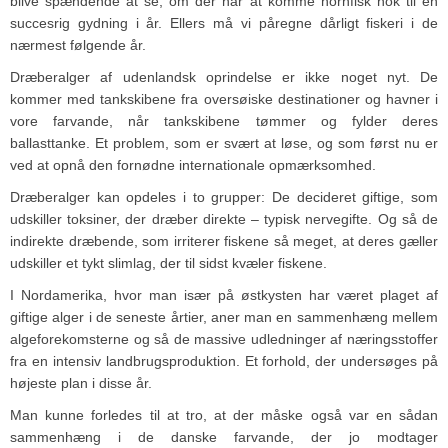
blive spændende at se, om der når at komme hornfisk nok til en
succesrig gydning i år. Ellers må vi påregne dårligt fiskeri i de
nærmest følgende år.
Dræberalger af udenlandsk oprindelse er ikke noget nyt. De
kommer med tankskibene fra oversøiske destinationer og havner i
vore farvande, når tankskibene tømmer og fylder deres
ballasttanke. Et problem, som er svært at løse, og som først nu er
ved at opnå den fornødne internationale opmærksomhed.
Dræberalger kan opdeles i to grupper: De decideret giftige, som
udskiller toksiner, der dræber direkte – typisk nervegifte. Og så de
indirekte dræbende, som irriterer fiskene så meget, at deres gæller
udskiller et tykt slimlag, der til sidst kvæler fiskene.
I Nordamerika, hvor man især på østkysten har været plaget af
giftige alger i de seneste årtier, aner man en sammenhæng mellem
algeforekomsterne og så de massive udledninger af næringsstoffer
fra en intensiv landbrugsproduktion. Et forhold, der undersøges på
højeste plan i disse år.
Man kunne forledes til at tro, at der måske også var en sådan
sammenhæng i de danske farvande, der jo modtager