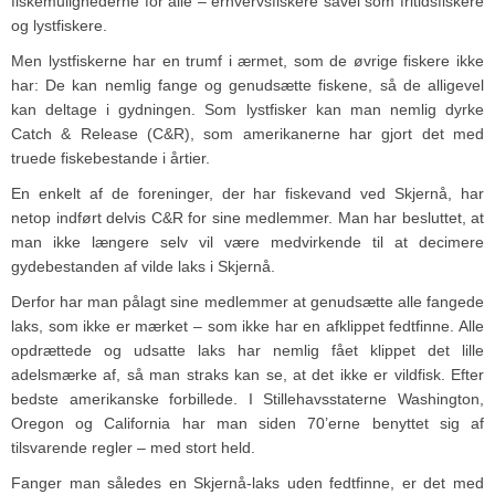
fiskemulighederne for alle – erhvervsfiskere såvel som fritidsfiskere
og lystfiskere.
Men lystfiskerne har en trumf i ærmet, som de øvrige fiskere ikke
har: De kan nemlig fange og genudsætte fiskene, så de alligevel
kan deltage i gydningen. Som lystfisker kan man nemlig dyrke
Catch & Release (C&R), som amerikanerne har gjort det med
truede fiskebestande i årtier.
En enkelt af de foreninger, der har fiskevand ved Skjernå, har
netop indført delvis C&R for sine medlemmer. Man har besluttet, at
man ikke længere selv vil være medvirkende til at decimere
gydebestanden af vilde laks i Skjernå.
Derfor har man pålagt sine medlemmer at genudsætte alle fangede
laks, som ikke er mærket – som ikke har en afklippet fedtfinne. Alle
opdrættede og udsatte laks har nemlig fået klippet det lille
adelsmærke af, så man straks kan se, at det ikke er vildfisk. Efter
bedste amerikanske forbillede. I Stillehavsstaterne Washington,
Oregon og California har man siden 70’erne benyttet sig af
tilsvarende regler – med stort held.
Fanger man således en Skjernå-laks uden fedtfinne, er det med