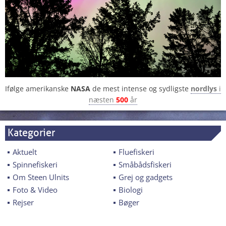
Ifølge amerikanske
NASA
de mest intense og sydligste
nordlys
i
næsten
500
år
Kategorier
Aktuelt
Fluefiskeri
Spinnefiskeri
Småbådsfiskeri
Om Steen Ulnits
Grej og gadgets
Foto & Video
Biologi
Rejser
Bøger