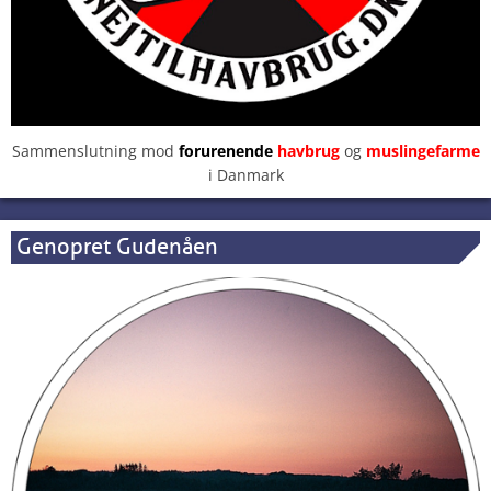
Sammenslutning mod
forurenende
havbrug
og
muslingefarme
i Danmark
Genopret Gudenåen