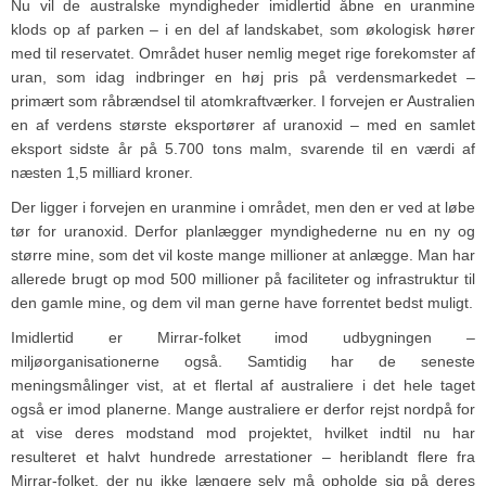
Nu vil de australske myndigheder imidlertid åbne en uranmine
klods op af parken – i en del af landskabet, som økologisk hører
med til reservatet. Området huser nemlig meget rige forekomster af
uran, som idag indbringer en høj pris på verdensmarkedet –
primært som råbrændsel til atomkraftværker. I forvejen er Australien
en af verdens største eksportører af uranoxid – med en samlet
eksport sidste år på 5.700 tons malm, svarende til en værdi af
næsten 1,5 milliard kroner.
Der ligger i forvejen en uranmine i området, men den er ved at løbe
tør for uranoxid. Derfor planlægger myndighederne nu en ny og
større mine, som det vil koste mange millioner at anlægge. Man har
allerede brugt op mod 500 millioner på faciliteter og infrastruktur til
den gamle mine, og dem vil man gerne have forrentet bedst muligt.
Imidlertid er Mirrar-folket imod udbygningen –
miljøorganisationerne også. Samtidig har de seneste
meningsmålinger vist, at et flertal af australiere i det hele taget
også er imod planerne. Mange australiere er derfor rejst nordpå for
at vise deres modstand mod projektet, hvilket indtil nu har
resulteret et halvt hundrede arrestationer – heriblandt flere fra
Mirrar-folket, der nu ikke længere selv må opholde sig på deres