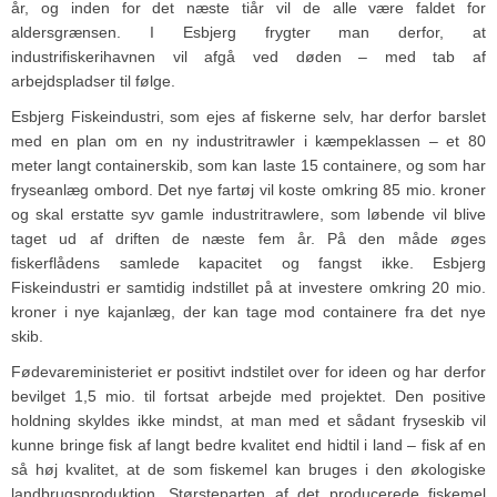
år, og inden for det næste tiår vil de alle være faldet for
aldersgrænsen. I Esbjerg frygter man derfor, at
industrifiskerihavnen vil afgå ved døden – med tab af
arbejdspladser til følge.
Esbjerg Fiskeindustri, som ejes af fiskerne selv, har derfor barslet
med en plan om en ny industritrawler i kæmpeklassen – et 80
meter langt containerskib, som kan laste 15 containere, og som har
fryseanlæg ombord. Det nye fartøj vil koste omkring 85 mio. kroner
og skal erstatte syv gamle industritrawlere, som løbende vil blive
taget ud af driften de næste fem år. På den måde øges
fiskerflådens samlede kapacitet og fangst ikke. Esbjerg
Fiskeindustri er samtidig indstillet på at investere omkring 20 mio.
kroner i nye kajanlæg, der kan tage mod containere fra det nye
skib.
Fødevareministeriet er positivt indstilet over for ideen og har derfor
bevilget 1,5 mio. til fortsat arbejde med projektet. Den positive
holdning skyldes ikke mindst, at man med et sådant fryseskib vil
kunne bringe fisk af langt bedre kvalitet end hidtil i land – fisk af en
så høj kvalitet, at de som fiskemel kan bruges i den økologiske
landbrugsproduktion. Størsteparten af det producerede fiskemel