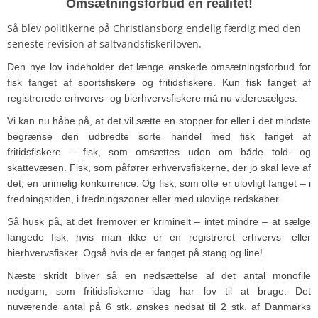
Omsætningsforbud en realitet!
Så blev politikerne på Christiansborg endelig færdig med den
seneste revision af saltvandsfiskeriloven.
Den nye lov indeholder det længe ønskede omsætningsforbud for
fisk fanget af sportsfiskere og fritidsfiskere. Kun fisk fanget af
registrerede erhvervs- og bierhvervsfiskere må nu videresælges.
Vi kan nu håbe på, at det vil sætte en stopper for eller i det mindste
begrænse den udbredte sorte handel med fisk fanget af
fritidsfiskere – fisk, som omsættes uden om både told- og
skattevæsen. Fisk, som påfører erhvervsfiskerne, der jo skal leve af
det, en urimelig konkurrence. Og fisk, som ofte er ulovligt fanget – i
fredningstiden, i fredningszoner eller med ulovlige redskaber.
Så husk på, at det fremover er kriminelt – intet mindre – at sælge
fangede fisk, hvis man ikke er en registreret erhvervs- eller
bierhvervsfisker. Også hvis de er fanget på stang og line!
Næste skridt bliver så en nedsættelse af det antal monofile
nedgarn, som fritidsfiskerne idag har lov til at bruge. Det
nuværende antal på 6 stk. ønskes nedsat til 2 stk. af Danmarks