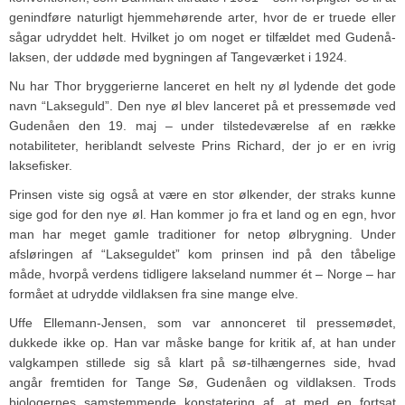
genindføre naturligt hjemmehørende arter, hvor de er truede eller
sågar udryddet helt. Hvilket jo om noget er tilfældet med Gudenå-
laksen, der uddøde med bygningen af Tangeværket i 1924.
Nu har Thor bryggerierne lanceret en helt ny øl lydende det gode
navn “Lakseguld”. Den nye øl blev lanceret på et pressemøde ved
Gudenåen den 19. maj – under tilstedeværelse af en række
notabiliteter, heriblandt selveste Prins Richard, der jo er en ivrig
laksefisker.
Prinsen viste sig også at være en stor ølkender, der straks kunne
sige god for den nye øl. Han kommer jo fra et land og en egn, hvor
man har meget gamle traditioner for netop ølbrygning. Under
afsløringen af “Lakseguldet” kom prinsen ind på den tåbelige
måde, hvorpå verdens tidligere lakseland nummer ét – Norge – har
formået at udrydde vildlaksen fra sine mange elve.
Uffe Ellemann-Jensen, som var annonceret til pressemødet,
dukkede ikke op. Han var måske bange for kritik af, at han under
valgkampen stillede sig så klart på sø-tilhængernes side, hvad
angår fremtiden for Tange Sø, Gudenåen og vildlaksen. Trods
biologernes samstemmende konstatering af, at med en fortsat