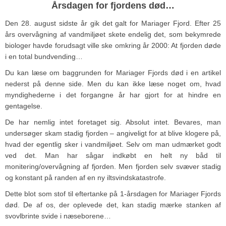
Årsdagen for fjordens død…
Den 28. august sidste år gik det galt for Mariager Fjord. Efter 25
års overvågning af vandmiljøet skete endelig det, som bekymrede
biologer havde forudsagt ville ske omkring år 2000: At fjorden døde
i en total bundvending…
Du kan læse om baggrunden for Mariager Fjords død i en artikel
nederst på denne side. Men du kan ikke læse noget om, hvad
myndighederne i det forgangne år har gjort for at hindre en
gentagelse.
De har nemlig intet foretaget sig. Absolut intet. Bevares, man
undersøger skam stadig fjorden – angiveligt for at blive klogere på,
hvad der egentlig sker i vandmiljøet. Selv om man udmærket godt
ved det. Man har sågar indkøbt en helt ny båd til
monitering/overvågning af fjorden. Men fjorden selv svæver stadig
og konstant på randen af en ny iltsvindskatastrofe.
Dette blot som stof til eftertanke på 1-årsdagen for Mariager Fjords
død. De af os, der oplevede det, kan stadig mærke stanken af
svovlbrinte svide i næseborene…