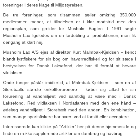
foreninger i deres klage til Miljøstyrelsen.
De tre foreninger, som tilsammen tæller omkring 350.000
medlemmer, mener, at tilladelsen er i klar modstrid med den
regionsplan, som gælder for Musholm Bugten. I 1991 søgte
Musholm Lax ligeledes om en fordobling af produktionen, men fik
dengang et klart nej.
Musholm Lax A/S ejes af direktør Kurt Malmbak-Kjeldsen – kendt
blandt lystfiskere for sin bog om havørredfiskeri og for sit sæde i
bestyrelsen for Dansk Laksefond, der har til formål at bevare
vildlaksen.
Onde tunger påstår imidlertid, at Malmbak-Kjeldsen – som en af
Storebælts største enkeltforurenere – køber sig aflad for sin
forurening af vandmiljøet ved samtidig at være med i Dansk
Laksefond. Red vildlaksen i Nordatlanten med den ene hånd –
ødelæg vandmiljøet i Storebælt med den anden. En kombination,
som mange sportsfiskere har svært ved at forstå eller acceptere.
Interesserede kan klikke på “Artikler” her på denne hjemmeside og
finde en række supplerende artikler om dambrug og havbrug.