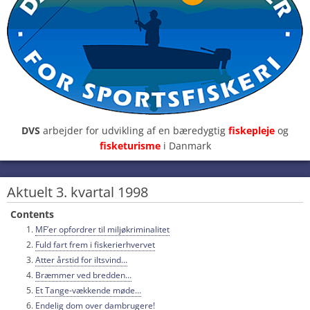
DVS
arbejder for udvikling af en bæredygtig
fiskepleje
og
fisketurisme
i Danmark
Aktuelt 3. kvartal 1998
Contents
MF’er opfordrer til miljøkriminalitet
Fuld fart frem i fiskerierhvervet
Atter årstid for iltsvind…
Bræmmer ved bredden…
Et Tange-vækkende møde…
Endelig dom over dambrugere!