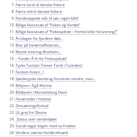
Færre torsk til danske fiskere
Færre sild til danske fiskere
Handicappede står til søs i egen båd!
Billige klassesæt af “Fisken og Vandet”
Billige klassesæt af “Fiskeopdræt – fremtid eller forurening?”
Årsdagen for fjordens død…
Blus på havørredfiskeriet…
Mystik omkring Musholm…
– Funder Å fri for Fiskeopdræt!
Tyske Turister Tonser Torsk i Tusindvis!
Fantom-fiskeri…!
Sønderjyske dambrug forurener mindre, men…
Biltyveri i Egå Marina
Bådtyveri i Marselisborg Havn
Havørreder i hobetal
Omsætningsforbud
UL grej fra Okuma
Status over vandmiljøet
Suzuki tager kegler med ny 4-takter
Verdens største Vandkraftværk