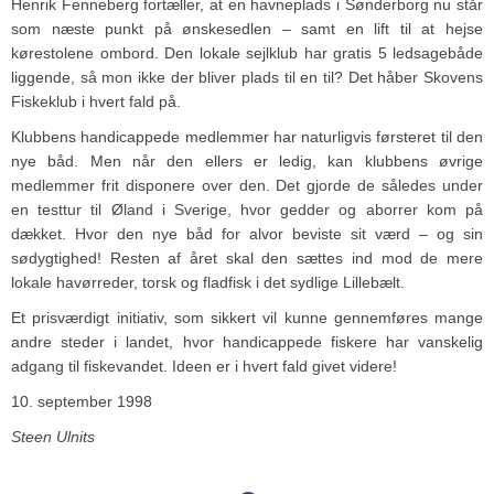
Henrik Fenneberg fortæller, at en havneplads i Sønderborg nu står
som næste punkt på ønskesedlen – samt en lift til at hejse
kørestolene ombord. Den lokale sejlklub har gratis 5 ledsagebåde
liggende, så mon ikke der bliver plads til en til? Det håber Skovens
Fiskeklub i hvert fald på.
Klubbens handicappede medlemmer har naturligvis førsteret til den
nye båd. Men når den ellers er ledig, kan klubbens øvrige
medlemmer frit disponere over den. Det gjorde de således under
en testtur til Øland i Sverige, hvor gedder og aborrer kom på
dækket. Hvor den nye båd for alvor beviste sit værd – og sin
sødygtighed! Resten af året skal den sættes ind mod de mere
lokale havørreder, torsk og fladfisk i det sydlige Lillebælt.
Et prisværdigt initiativ, som sikkert vil kunne gennemføres mange
andre steder i landet, hvor handicappede fiskere har vanskelig
adgang til fiskevandet. Ideen er i hvert fald givet videre!
10. september 1998
Steen Ulnits