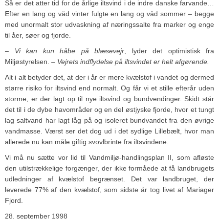
Så er det atter tid for de årlige iltsvind i de indre danske farvande…
Efter en lang og våd vinter fulgte en lang og våd sommer – begge
med unormalt stor udvaskning af næringssalte fra marker og enge
til åer, søer og fjorde.
– Vi kan kun håbe på blæsevejr
, lyder det optimistisk fra
Miljøstyrelsen.
– Vejrets indflydelse på iltsvindet er helt afgørende.
Alt i alt betyder det, at der i år er mere kvælstof i vandet og dermed
større risiko for iltsvind end normalt. Og får vi et stille efterår uden
storme, er der lagt op til nye iltsvind og bundvendinger. Skidt står
det til i de dybe havområder og en del østjyske fjorde, hvor et tungt
lag saltvand har lagt låg på og isoleret bundvandet fra den øvrige
vandmasse. Værst ser det dog ud i det sydlige Lillebælt, hvor man
allerede nu kan måle giftig svovlbrinte fra iltsvindene.
Vi må nu sætte vor lid til Vandmiljø-handlingsplan II, som afløste
den utilstrækkelige forgænger, der ikke formåede at få landbrugets
udledninger af kvælstof begrænset. Det var landbruget, der
leverede 77% af den kvælstof, som sidste år tog livet af Mariager
Fjord.
28. september 1998