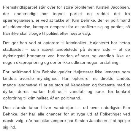
Fremskridtspartiet står over for store problemer. Kirsten Jacobsen,
der enehændigt har tegnet partiet og reddet det fra
spærregrænsen, er ved at takke af. Kim Behnke, der er politimand
af uddannelse, kæmper desperat for at profilere sig og partiet, så
han ikke skal tilbage til politiet efter næste valg.
Det gør han ved at opfordre til kriminalitet. Højesteret har netop
stadfæstet – som nævnt andetsteds på denne side – at de
dyrkningsfri bræmmer ved bredden af søer og vandløb ikke er
nogen ekspropriering og derfor ikke udløser nogen erstatning.
For politimand Kim Behnke gælder Højesteret ikke længere som
landets øverste myndighed. Han opfordrer nu direkte landets
mange landmænd til at se stort på kendelsen og fortsætte med at
dyrker deres marker helt ud i vandløb og søer. En konkret
opfordring til kriminalitet. Af en politimand.
Den største taber bliver vandmiljøet – ud over naturligvis Kim
Behnke, der har alle chancer for at ryge ud af Folketinget ved
næste valg, når han ikke længere har Kirsten Jacobsen til at hjælpe
sig ind.