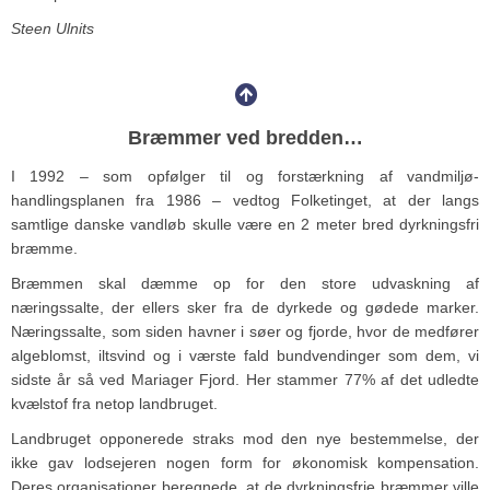
Steen Ulnits
Bræmmer ved bredden…
I 1992 – som opfølger til og forstærkning af vandmiljø-
handlingsplanen fra 1986 – vedtog Folketinget, at der langs
samtlige danske vandløb skulle være en 2 meter bred dyrkningsfri
bræmme.
Bræmmen skal dæmme op for den store udvaskning af
næringssalte, der ellers sker fra de dyrkede og gødede marker.
Næringssalte, som siden havner i søer og fjorde, hvor de medfører
algeblomst, iltsvind og i værste fald bundvendinger som dem, vi
sidste år så ved Mariager Fjord. Her stammer 77% af det udledte
kvælstof fra netop landbruget.
Landbruget opponerede straks mod den nye bestemmelse, der
ikke gav lodsejeren nogen form for økonomisk kompensation.
Deres organisationer beregnede, at de dyrkningsfrie bræmmer ville