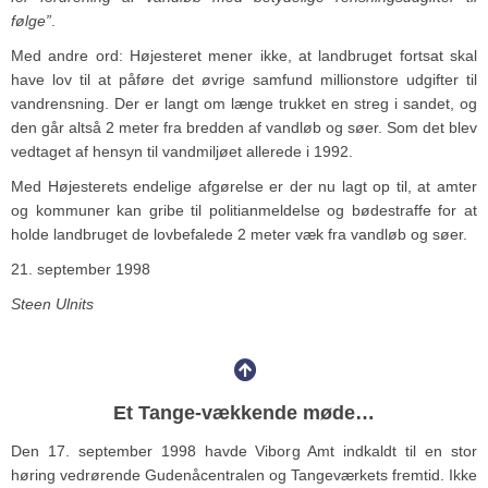
følge”
.
Med andre ord: Højesteret mener ikke, at landbruget fortsat skal
have lov til at påføre det øvrige samfund millionstore udgifter til
vandrensning. Der er langt om længe trukket en streg i sandet, og
den går altså 2 meter fra bredden af vandløb og søer. Som det blev
vedtaget af hensyn til vandmiljøet allerede i 1992.
Med Højesterets endelige afgørelse er der nu lagt op til, at amter
og kommuner kan gribe til politianmeldelse og bødestraffe for at
holde landbruget de lovbefalede 2 meter væk fra vandløb og søer.
21. september 1998
Steen Ulnits
Et Tange-vækkende møde…
Den 17. september 1998 havde Viborg Amt indkaldt til en stor
høring vedrørende Gudenåcentralen og Tangeværkets fremtid. Ikke