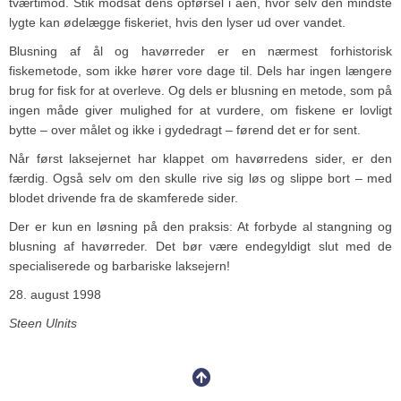
tværtimod. Stik modsat dens opførsel i åen, hvor selv den mindste
lygte kan ødelægge fiskeriet, hvis den lyser ud over vandet.
Blusning af ål og havørreder er en nærmest forhistorisk
fiskemetode, som ikke hører vore dage til. Dels har ingen længere
brug for fisk for at overleve. Og dels er blusning en metode, som på
ingen måde giver mulighed for at vurdere, om fiskene er lovligt
bytte – over målet og ikke i gydedragt – førend det er for sent.
Når først laksejernet har klappet om havørredens sider, er den
færdig. Også selv om den skulle rive sig løs og slippe bort – med
blodet drivende fra de skamferede sider.
Der er kun en løsning på den praksis: At forbyde al stangning og
blusning af havørreder. Det bør være endegyldigt slut med de
specialiserede og barbariske laksejern!
28. august 1998
Steen Ulnits