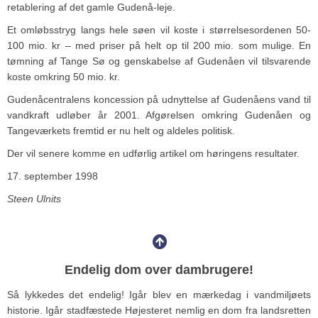
retablering af det gamle Gudenå-leje.
Et omløbsstryg langs hele søen vil koste i størrelsesordenen 50-
100 mio. kr – med priser på helt op til 200 mio. som mulige. En
tømning af Tange Sø og genskabelse af Gudenåen vil tilsvarende
koste omkring 50 mio. kr.
Gudenåcentralens koncession på udnyttelse af Gudenåens vand til
vandkraft udløber år 2001. Afgørelsen omkring Gudenåen og
Tangeværkets fremtid er nu helt og aldeles politisk.
Der vil senere komme en udførlig artikel om høringens resultater.
17. september 1998
Steen Ulnits
Endelig dom over dambrugere!
Så lykkedes det endelig! Igår blev en mærkedag i vandmiljøets
historie. Igår stadfæstede Højesteret nemlig en dom fra landsretten