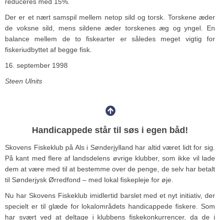
reduceres med 15%.
Der er et nært samspil mellem netop sild og torsk. Torskene æder
de voksne sild, mens sildene æder torskenes æg og yngel. En
balance mellem de to fiskearter er således meget vigtig for
fiskeriudbyttet af begge fisk.
16. september 1998
Steen Ulnits
Handicappede står til søs i egen båd!
Skovens Fiskeklub på Als i Sønderjylland har altid været lidt for sig.
På kant med flere af landsdelens øvrige klubber, som ikke vil lade
dem at være med til at bestemme over de penge, de selv har betalt
til Sønderjysk Ørredfond – med lokal fiskepleje for øje.
Nu har Skovens Fiskeklub imidlertid barslet med et nyt initiativ, der
specielt er til glæde for lokalområdets handicappede fiskere. Som
har svært ved at deltage i klubbens fiskekonkurrencer, da de i