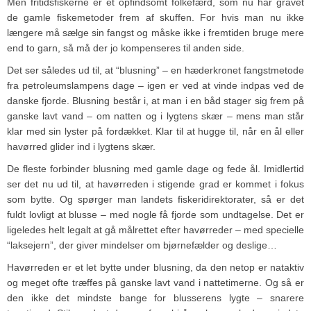
Men fritidsfiskerne er et opfindsomt folkefærd, som nu har gravet
de gamle fiskemetoder frem af skuffen. For hvis man nu ikke
længere må sælge sin fangst og måske ikke i fremtiden bruge mere
end to garn, så må der jo kompenseres til anden side.
Det ser således ud til, at “blusning” – en hæderkronet fangstmetode
fra petroleumslampens dage – igen er ved at vinde indpas ved de
danske fjorde. Blusning består i, at man i en båd stager sig frem på
ganske lavt vand – om natten og i lygtens skær – mens man står
klar med sin lyster på fordækket. Klar til at hugge til, når en ål eller
havørred glider ind i lygtens skær.
De fleste forbinder blusning med gamle dage og fede ål. Imidlertid
ser det nu ud til, at havørreden i stigende grad er kommet i fokus
som bytte. Og spørger man landets fiskeridirektorater, så er det
fuldt lovligt at blusse – med nogle få fjorde som undtagelse. Det er
ligeledes helt legalt at gå målrettet efter havørreder – med specielle
“laksejern”, der giver mindelser om bjørnefælder og deslige…
Havørreden er et let bytte under blusning, da den netop er nataktiv
og meget ofte træffes på ganske lavt vand i nattetimerne. Og så er
den ikke det mindste bange for blusserens lygte – snarere