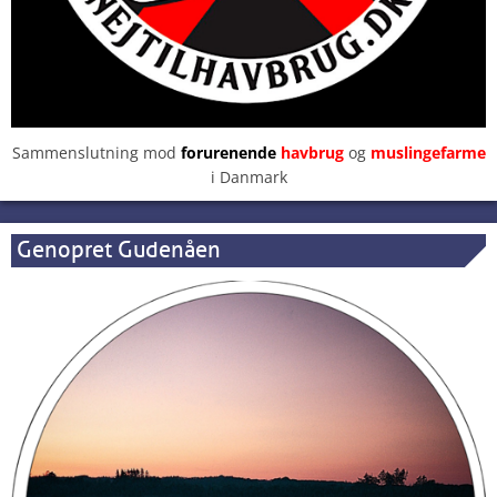
Sammenslutning mod
forurenende
havbrug
og
muslingefarme
i Danmark
Genopret Gudenåen