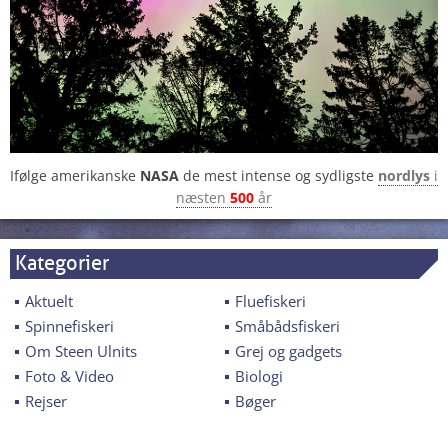
Ifølge amerikanske
NASA
de mest intense og sydligste
nordlys
i
næsten
500
år
Kategorier
Aktuelt
Fluefiskeri
Spinnefiskeri
Småbådsfiskeri
Om Steen Ulnits
Grej og gadgets
Foto & Video
Biologi
Rejser
Bøger