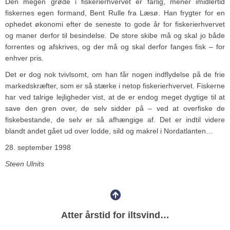
Den megen grøde i fiskerierhvervet er farlig, mener imidlertid
fiskernes egen formand, Bent Rulle fra Læsø. Han frygter for en
ophedet økonomi efter de seneste to gode år for fiskerierhvervet
og maner derfor til besindelse. De store skibe må og skal jo både
forrentes og afskrives, og der må og skal derfor fanges fisk – for
enhver pris.
Det er dog nok tvivlsomt, om han får nogen indflydelse på de frie
markedskræfter, som er så stærke i netop fiskerierhvervet. Fiskerne
har ved talrige lejligheder vist, at de er endog meget dygtige til at
save den gren over, de selv sidder på – ved at overfiske de
fiskebestande, de selv er så afhængige af. Det er indtil videre
blandt andet gået ud over lodde, sild og makrel i Nordatlanten…
28. september 1998
Steen Ulnits
Atter årstid for iltsvind…