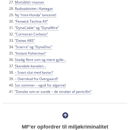
Mor(d)ild i masser
Radioaktivitet i Kattegat
Ny “mini-Honda” lanceret!
“Fenwick Techna AV”
“DynaCable” og “DynaWire”
“Cormoran Corboss”
“Daiwa ABS”
“Scierra” og “DynaDisc”
“Instant Fisherman”
Stadig flere svin og mere gylle…
Skandale-kanalen…
– Snart slut med kaviar?
– Overskud fra Overgaard?
Sur sommer – også for algerne!
“Danske svin er sunde – de strutter af penicillin”
MF’er opfordrer til miljøkriminalitet