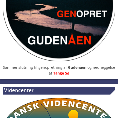
Sammenslutning til genopretning af
Gudenåen
og nedlæggelse
af
Tange Sø
Videncenter