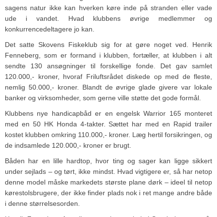
sagens natur ikke kan hverken køre inde på stranden eller vade
ude i vandet. Hvad klubbens øvrige medlemmer og
konkurrencedeltagere jo kan.
Det satte Skovens Fiskeklub sig for at gøre noget ved. Henrik
Fenneberg, som er formand i klubben, fortæller, at klubben i alt
sendte 130 ansøgninger til forskellige fonde. Det gav samlet
120.000,- kroner, hvoraf Friluftsrådet diskede op med de fleste,
nemlig 50.000,- kroner. Blandt de øvrige glade givere var lokale
banker og virksomheder, som gerne ville støtte det gode formål.
Klubbens nye handicapbåd er en engelsk Warrior 165 monteret
med en 50 HK Honda 4-takter. Sættet har med en Rapid trailer
kostet klubben omkring 110.000,- kroner. Læg hertil forsikringen, og
de indsamlede 120.000,- kroner er brugt.
Båden har en lille hardtop, hvor ting og sager kan ligge sikkert
under sejlads – og tørt, ikke mindst. Hvad vigtigere er, så har netop
denne model måske markedets største plane dørk – ideel til netop
kørestolsbrugere, der ikke finder plads nok i ret mange andre både
i denne størrelsesorden.