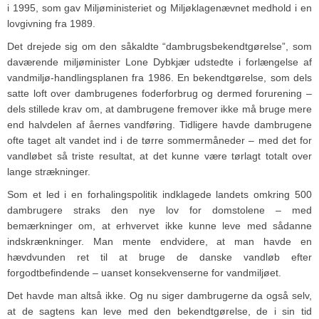
i 1995, som gav Miljøministeriet og Miljøklagenævnet medhold i en
lovgivning fra 1989.
Det drejede sig om den såkaldte “dambrugsbekendtgørelse”, som
daværende miljøminister Lone Dybkjær udstedte i forlængelse af
vandmiljø-handlingsplanen fra 1986. En bekendtgørelse, som dels
satte loft over dambrugenes foderforbrug og dermed forurening –
dels stillede krav om, at dambrugene fremover ikke må bruge mere
end halvdelen af åernes vandføring. Tidligere havde dambrugene
ofte taget alt vandet ind i de tørre sommermåneder – med det for
vandløbet så triste resultat, at det kunne være tørlagt totalt over
lange strækninger.
Som et led i en forhalingspolitik indklagede landets omkring 500
dambrugere straks den nye lov for domstolene – med
bemærkninger om, at erhvervet ikke kunne leve med sådanne
indskrænkninger. Man mente endvidere, at man havde en
hævdvunden ret til at bruge de danske vandløb efter
forgodtbefindende – uanset konsekvenserne for vandmiljøet.
Det havde man altså ikke. Og nu siger dambrugerne da også selv,
at de sagtens kan leve med den bekendtgørelse, de i sin tid