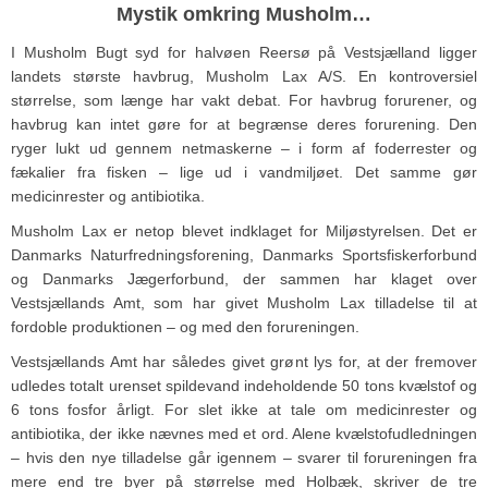
Mystik omkring Musholm…
I Musholm Bugt syd for halvøen Reersø på Vestsjælland ligger
landets største havbrug, Musholm Lax A/S. En kontroversiel
størrelse, som længe har vakt debat. For havbrug forurener, og
havbrug kan intet gøre for at begrænse deres forurening. Den
ryger lukt ud gennem netmaskerne – i form af foderrester og
fækalier fra fisken – lige ud i vandmiljøet. Det samme gør
medicinrester og antibiotika.
Musholm Lax er netop blevet indklaget for Miljøstyrelsen. Det er
Danmarks Naturfredningsforening, Danmarks Sportsfiskerforbund
og Danmarks Jægerforbund, der sammen har klaget over
Vestsjællands Amt, som har givet Musholm Lax tilladelse til at
fordoble produktionen – og med den forureningen.
Vestsjællands Amt har således givet grønt lys for, at der fremover
udledes totalt urenset spildevand indeholdende 50 tons kvælstof og
6 tons fosfor årligt. For slet ikke at tale om medicinrester og
antibiotika, der ikke nævnes med et ord. Alene kvælstofudledningen
– hvis den nye tilladelse går igennem – svarer til forureningen fra
mere end tre byer på størrelse med Holbæk, skriver de tre