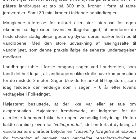
påføre landbruget et tab på 300 mio. kroner i form af tabte
jordværdier. Samt 30 mio. kroner i faldende høstindtægter.
Manglende interesse for miljøet eller stor interesse for egen
økonomi har lige siden lovens vedtagelse gjort, at bønderne de
fleste steder stadig pløjer, gøder og dyrker deres marker helt ned til
vandløbene. Med den store udvaskning af næringssalte til
vandmiljøet, som denne praksis ifølge de seneste undersøgelser
medfører.
Landbruget tabte i første omgang sagen ved Landsretten, som
fandt det helt legalt, at landbrugerne ikke skulle have kompensation
for de mistede 2 meter. Sagen blev derfor anket til Højesteret, som
idag fældede den endelige dom i sagen – 6 år efter lovens
vedtagelse i Folketinget.
Højesteret besluttede, at der ikke var eller er tale om
ekspropriation. Højesteret fremhævede, at indgrebet for de
allerfleste landmænd ikke har nogen væsentlig betydning. Retten
kaldte samtidig loven for
“velbegrundet”
, idet en fortsat dyrkning af
vandløbsnære områder betyder en
“væsentlig forøgelse af risikoen
for forurening af vandløb med betydelige rensningsudgifter til