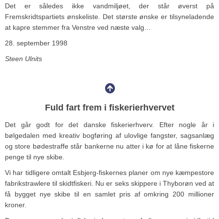
Det er således ikke vandmiljøet, der står øverst på
Fremskridtspartiets ønskeliste. Det største ønske er tilsyneladende
at kapre stemmer fra Venstre ved næste valg…
28. september 1998
Steen Ulnits
Fuld fart frem i fiskerierhvervet
Det går godt for det danske fiskerierhverv. Efter nogle år i
bølgedalen med kreativ bogføring af ulovlige fangster, sagsanlæg
og store bødestraffe står bankerne nu atter i kø for at låne fiskerne
penge til nye skibe.
Vi har tidligere omtalt Esbjerg-fiskernes planer om nye kæmpestore
fabrikstrawlere til skidtfiskeri. Nu er seks skippere i Thyborøn ved at
få bygget nye skibe til en samlet pris af omkring 200 millioner
kroner.