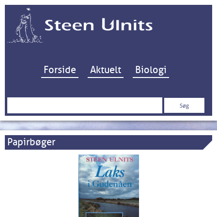
Hop til indhold
Forside
Aktuelt
Biologi
Søg
efter:
Papirbøger