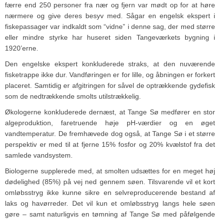
færre end 250 personer fra nær og fjern var mødt op for at høre
nærmere og give deres besyv med. Sågar en engelsk ekspert i
fiskepassager var indkaldt som “vidne” i denne sag, der med større
eller mindre styrke har huseret siden Tangeværkets bygning i
1920’erne.
Den engelske ekspert konkluderede straks, at den nuværende
fisketrappe ikke dur. Vandføringen er for lille, og åbningen er forkert
placeret. Samtidig er afgitringen for såvel de optrækkende gydefisk
som de nedtrækkende smolts utilstrækkelig.
Økologerne konkluderede dernæst, at Tange Sø medfører en stor
algeproduktion, faretruende høje pH-værdier og en øget
vandtemperatur. De fremhævede dog også, at Tange Sø i et større
perspektiv er med til at fjerne 15% fosfor og 20% kvælstof fra det
samlede vandsystem.
Biologerne supplerede med, at smolten udsættes for en meget høj
dødelighed (85%) på vej ned gennem søen. Tilsvarende vil et kort
omløbsstryg ikke kunne sikre en selvreproducerende bestand af
laks og havørreder. Det vil kun et omløbsstryg langs hele søen
gøre – samt naturligvis en tømning af Tange Sø med påfølgende