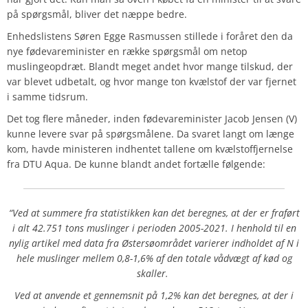
på spørgsmål, bliver det næppe bedre.
Enhedslistens Søren Egge Rasmussen stillede i foråret den da
nye fødevareminister en række spørgsmål om netop
muslingeopdræt. Blandt meget andet hvor mange tilskud, der
var blevet udbetalt, og hvor mange ton kvælstof der var fjernet
i samme tidsrum.
Det tog flere måneder, inden fødevareminister Jacob Jensen (V)
kunne levere svar på spørgsmålene. Da svaret langt om længe
kom, havde ministeren indhentet tallene om kvælstoffjernelse
fra DTU Aqua. De kunne blandt andet fortælle følgende:
“Ved at summere fra statistikken kan det beregnes, at der er fraført
i alt 42.751 tons muslinger i perioden 2005-2021. I henhold til en
nylig artikel med data fra Østersøområdet varierer indholdet af N i
hele muslinger mellem 0,8-1,6% af den totale vådvægt af kød og
skaller.
Ved at anvende et gennemsnit på 1,2% kan det beregnes, at der i