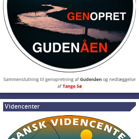
Sammenslutning til genopretning af
Gudenåen
og nedlæggelse
af
Tange Sø
Videncenter