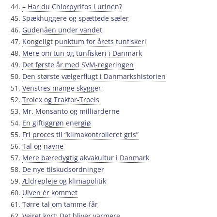
– Har du Chlorpyrifos i urinen?
Spækhuggere og spættede sæler
Gudenåen under vandet
Kongeligt punktum for årets tunfiskeri
Mere om tun og tunfiskeri i Danmark
Det første år med SVM-regeringen
Den største vælgerflugt i Danmarkshistorien
Venstres mange skygger
Trolex og Traktor-Troels
Mr. Monsanto og milliarderne
En giftiggrøn energiø
Fri proces til “klimakontrolleret gris”
Tal og navne
Mere bæredygtig akvakultur i Danmark
De nye tilskudsordninger
Ældrepleje og klimapolitik
Ulven ér kommet
Tørre tal om tamme får
Vejret kort: Det bliver varmere