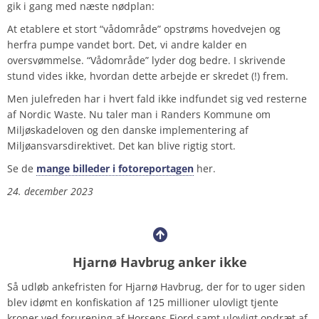
gik i gang med næste nødplan:
At etablere et stort “vådområde” opstrøms hovedvejen og
herfra pumpe vandet bort. Det, vi andre kalder en
oversvømmelse. “Vådområde” lyder dog bedre. I skrivende
stund vides ikke, hvordan dette arbejde er skredet (!) frem.
Men julefreden har i hvert fald ikke indfundet sig ved resterne
af Nordic Waste. Nu taler man i Randers Kommune om
Miljøskadeloven og den danske implementering af
Miljøansvarsdirektivet. Det kan blive rigtig stort.
Se de
mange billeder i fotoreportagen
her.
24. december 2023
Hjarnø Havbrug anker ikke
Så udløb ankefristen for Hjarnø Havbrug, der for to uger siden
blev idømt en konfiskation af 125 millioner ulovligt tjente
kroner ved forurening af Horsens Fjord samt ulovligt opdræt af