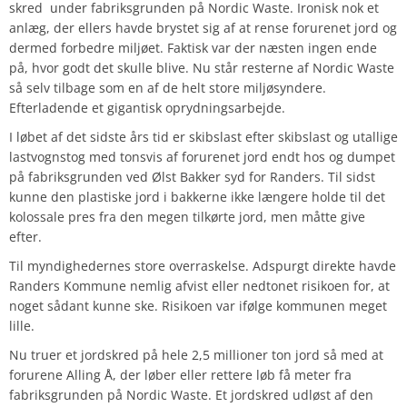
skred under fabriksgrunden på Nordic Waste. Ironisk nok et
anlæg, der ellers havde brystet sig af at rense forurenet jord og
dermed forbedre miljøet. Faktisk var der næsten ingen ende
på, hvor godt det skulle blive. Nu står resterne af Nordic Waste
så selv tilbage som en af de helt store miljøsyndere.
Efterladende et gigantisk oprydningsarbejde.
I løbet af det sidste års tid er skibslast efter skibslast og utallige
lastvognstog med tonsvis af forurenet jord endt hos og dumpet
på fabriksgrunden ved Ølst Bakker syd for Randers. Til sidst
kunne den plastiske jord i bakkerne ikke længere holde til det
kolossale pres fra den megen tilkørte jord, men måtte give
efter.
Til myndighedernes store overraskelse. Adspurgt direkte havde
Randers Kommune nemlig afvist eller nedtonet risikoen for, at
noget sådant kunne ske. Risikoen var ifølge kommunen meget
lille.
Nu truer et jordskred på hele 2,5 millioner ton jord så med at
forurene Alling Å, der løber eller rettere løb få meter fra
fabriksgrunden på Nordic Waste. Et jordskred udløst af den