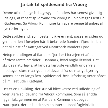
Ja tak til spildevand fra Viborg
Denne uforståelige behagesyge i Randers har senest givet sig
udslag i, at renset spildevand fra Viborg nu planlægges ledt ud
i Gudenåen. Så Viborg Kommune kan spare penge til anlæg af
nye rørføringer.
Dette spildevand, som bestemt ikke er rent, passerer siden ud
gennem den i forvejen hårdt belastede Randers Fjord, inden
det til sidst når Kattegat ved Naturpark Randers Fjord.
Netop mundingen af Randers Fjord er i forvejen et af de
hårdest ramte områder i Danmark, hvad angår iltsvind. Det
skyldes naturligvis, at landets længste vandløb undervejs
modtager store mængder spildevand fra de mange byer og
kommuner er langs åen. Spildevand, hvis iltforbrug tærer hårdt
på miljøet ude i Kattegat.
Det er en udvikling, der kun vil blive værre ved udledning af
yderligere spildevand fra Viborg Kommune. Som så endda
ryger lukt gennem en af Randers Kommune udpeget
Naturpark, der er kendt som en international fuglelokalitet