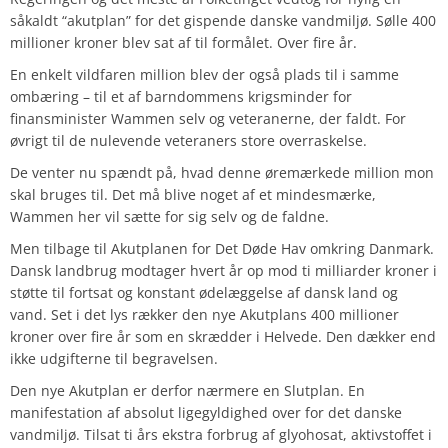
såkaldt “akutplan” for det gispende danske vandmiljø. Sølle 400
millioner kroner blev sat af til formålet. Over fire år.
En enkelt vildfaren million blev der også plads til i samme
ombæring – til et af barndommens krigsminder for
finansminister Wammen selv og veteranerne, der faldt. For
øvrigt til de nulevende veteraners store overraskelse.
De venter nu spændt på, hvad denne øremærkede million mon
skal bruges til. Det må blive noget af et mindesmærke,
Wammen her vil sætte for sig selv og de faldne.
Men tilbage til Akutplanen for Det Døde Hav omkring Danmark.
Dansk landbrug modtager hvert år op mod ti milliarder kroner i
støtte til fortsat og konstant ødelæggelse af dansk land og
vand. Set i det lys rækker den nye Akutplans 400 millioner
kroner over fire år som en skrædder i Helvede. Den dækker end
ikke udgifterne til begravelsen.
Den nye Akutplan er derfor nærmere en Slutplan. En
manifestation af absolut ligegyldighed over for det danske
vandmiljø. Tilsat ti års ekstra forbrug af glyohosat, aktivstoffet i