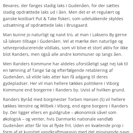
Bevares, der fanges stadig laks i Gudenåen, for der sættes
stadig opdrættede laks ud i åen. Men det er et regulært og
ganske kostbart Put & Take fiskeri, som udelukkende skyldes
udsætning af opdrættede laks i Brusgaard.
Man kunne jo naturligt og naivt tro, at man i Laksens By gerne
så laksen tilbage i Gudenåen. Vel at mærke den naturlige og
selvreproducerende vildlaks, som vil blive et stort aktiv for ikke
blot Randers, men også alle andre kommuner op langs åen.
Men Randers Kommune har aldeles uforståeligt sagt nej tak til
en tømning af Tange Sø og efterfølgende retablering af
Gudenåen, så vilde laks atter kan få adgang til deres
gydepladser. Her vil man hellere tækkes politikere i Viborg
Kommune end borgerne i Randers by. Uvist af hvilken grund.
Randers Byråd med borgmester Torben Hansen (S) vil hellere
tækkes Venstre og Wilbek i Viborg, end egne borgere i Randers
by. Der ligger ellers en guldgrube – økonomisk såvel som
økologisk – og venter, hvis Danmarks nationale vandløb
Gudenåen atter får lov at flyde frit. Uden en kvælende prop i
form af et kunstigt vandkraftmagasin med det misvisende navn