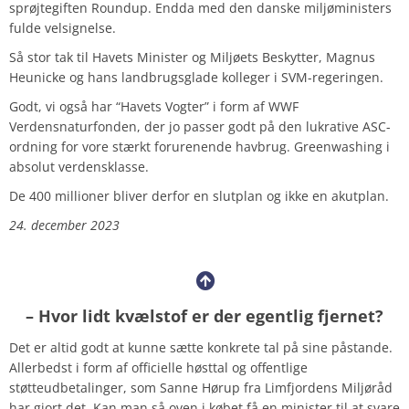
sprøjtegiften Roundup. Endda med den danske miljøministers
fulde velsignelse.
Så stor tak til Havets Minister og Miljøets Beskytter, Magnus
Heunicke og hans landbrugsglade kolleger i SVM-regeringen.
Godt, vi også har “Havets Vogter” i form af WWF
Verdensnaturfonden, der jo passer godt på den lukrative ASC-
ordning for vore stærkt forurenende
havbrug. Greenwashing i
absolut verdensklasse.
De 400 millioner bliver derfor en slutplan og ikke en akutplan.
24. december 2023
– Hvor lidt kvælstof er der egentlig fjernet?
Det er altid godt at kunne sætte konkrete tal på sine påstande.
Allerbedst i form af officielle høsttal og offentlige
støtteudbetalinger, som Sanne Hørup fra Limfjordens Miljøråd
har gjort det. Kan man så oven i købet få en minister til at svare