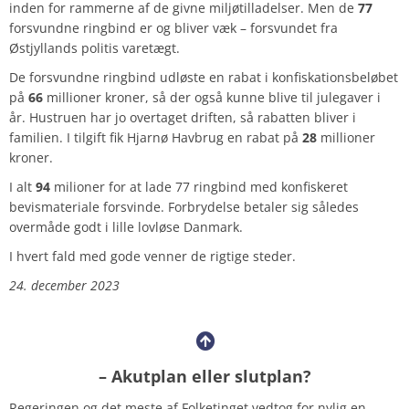
inden for rammerne af de givne miljøtilladelser. Men de
77
forsvundne ringbind er og bliver væk – forsvundet fra
Østjyllands politis varetægt.
De forsvundne ringbind udløste en rabat i konfiskationsbeløbet
på
66
millioner kroner, så der også kunne blive til julegaver i
år. Hustruen har jo overtaget driften, så rabatten bliver i
familien. I tilgift fik Hjarnø Havbrug en rabat på
28
millioner
kroner.
I alt
94
milioner for at lade 77 ringbind med konfiskeret
bevismateriale forsvinde. Forbrydelse betaler sig således
overmåde godt i lille lovløse Danmark.
I hvert fald med gode venner de rigtige steder.
24. december 2023
– Akutplan eller slutplan?
Regeringen og det meste af Folketinget vedtog for nylig en