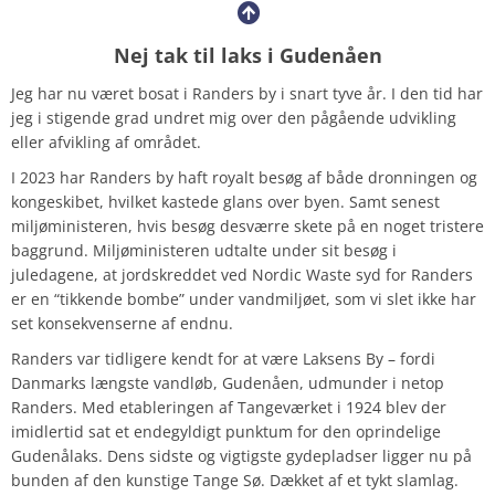
Nej tak til laks i Gudenåen
Jeg har nu været bosat i Randers by i snart tyve år. I den tid har
jeg i stigende grad undret mig over den pågående udvikling
eller afvikling af området.
I 2023 har Randers by haft royalt besøg af både dronningen og
kongeskibet, hvilket kastede glans over byen. Samt senest
miljøministeren, hvis besøg desværre skete på en noget tristere
baggrund. Miljøministeren udtalte under sit besøg i
juledagene, at jordskreddet ved Nordic Waste syd for Randers
er en “tikkende bombe” under vandmiljøet, som vi slet ikke har
set konsekvenserne af endnu.
Randers var tidligere kendt for at være Laksens By – fordi
Danmarks længste vandløb, Gudenåen, udmunder i netop
Randers. Med etableringen af Tangeværket i 1924 blev der
imidlertid sat et endegyldigt punktum for den oprindelige
Gudenålaks. Dens sidste og vigtigste gydepladser ligger nu på
bunden af den kunstige Tange Sø. Dækket af et tykt slamlag.