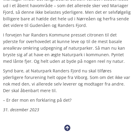
ud i et åbent havområde – som det allerede sker ved Mariager
Fjord, så denne ikke belastes yderligere. Men det er selvfølgelig
billigere bare at hælde det hele ud i Nørreåen og herfra sende
det videre til Gudenåen og Randers Fjord.
I forvejen har Randers Kommune presset citronen til det
yderste for overhovedet at kunne leve op til de mest basale
arealkrav omkring udpegning af naturparker. Så man nu kan
bryste sig af at have en ægte Naturpark i kommunen. Pyntet
med lånte fjer. Og helt uden at byde på nogen reel ny natur.
Synd bare, at Naturpark Randers Fjord nu skal tilføres
yderligere forurening helt oppe fra Viborg. Som om det ikke var
nok med den, vi allerede selv leverer og modtager fra andre.
Der skal åbenbart mere til.
– Er der mon en forklaring på det?
31. december 2023