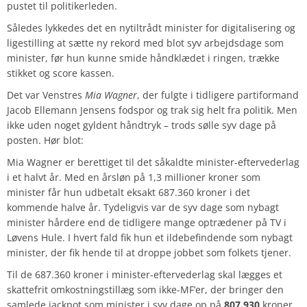
pustet til politikerleden.
Således lykkedes det en nytiltrådt minister for digitalisering og
ligestilling at sætte ny rekord med blot syv arbejdsdage som
minister, før hun kunne smide håndklædet i ringen, trække
stikket og score kassen.
Det var Venstres
Mia Wagner
, der fulgte i tidligere partiformand
Jacob Ellemann Jensens fodspor og trak sig helt fra politik. Men
ikke uden noget gyldent håndtryk – trods sølle syv dage på
posten. Hør blot:
Mia Wagner er berettiget til det såkaldte minister-eftervederlag
i et halvt år. Med en årsløn på 1,3 millioner kroner som
minister får hun udbetalt eksakt 687.360 kroner i det
kommende halve år. Tydeligvis var de syv dage som nybagt
minister hårdere end de tidligere mange optrædener på TV i
Løvens Hule. I hvert fald fik hun et ildebefindende som nybagt
minister, der fik hende til at droppe jobbet som folkets tjener.
Til de 687.360 kroner i minister-eftervederlag skal lægges et
skattefrit omkostningstillæg som ikke-MF’er, der bringer den
samlede jackpot som minister i syv dage op på
807.930
kroner.