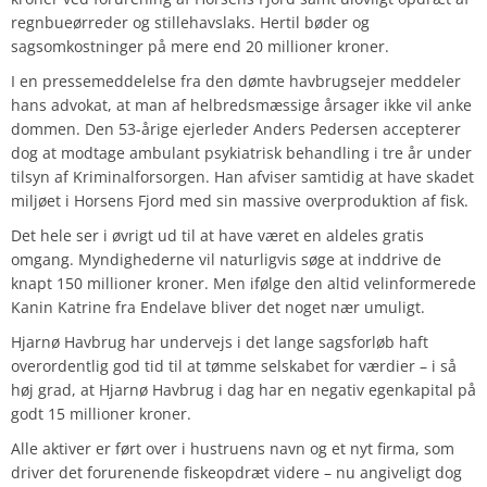
regnbueørreder og stillehavslaks. Hertil bøder og
sagsomkostninger på mere end 20 millioner kroner.
I en pressemeddelelse fra den dømte havbrugsejer meddeler
hans advokat, at man af helbredsmæssige årsager ikke vil anke
dommen. Den 53-årige ejerleder Anders Pedersen accepterer
dog at modtage ambulant psykiatrisk behandling i tre år under
tilsyn af Kriminalforsorgen. Han afviser samtidig at have skadet
miljøet i Horsens Fjord med sin massive overproduktion af fisk.
Det hele ser i øvrigt ud til at have været en aldeles gratis
omgang. Myndighederne vil naturligvis søge at inddrive de
knapt 150 millioner kroner. Men ifølge den altid velinformerede
Kanin Katrine fra Endelave bliver det noget nær umuligt.
Hjarnø Havbrug har undervejs i det lange sagsforløb haft
overordentlig god tid til at tømme selskabet for værdier – i så
høj grad, at Hjarnø Havbrug i dag har en negativ egenkapital på
godt 15 millioner kroner.
Alle aktiver er ført over i hustruens navn og et nyt firma, som
driver det forurenende fiskeopdræt videre – nu angiveligt dog