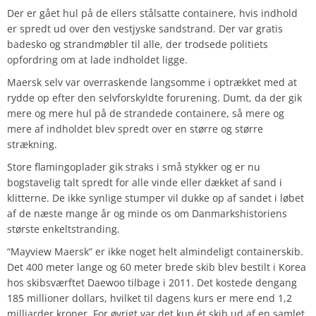
Der er gået hul på de ellers stålsatte containere, hvis indhold
er spredt ud over den vestjyske sandstrand. Der var gratis
badesko og strandmøbler til alle, der trodsede politiets
opfordring om at lade indholdet ligge.
Maersk selv var overraskende langsomme i optrækket med at
rydde op efter den selvforskyldte forurening. Dumt, da der gik
mere og mere hul på de strandede containere, så mere og
mere af indholdet blev spredt over en større og større
strækning.
Store flamingoplader gik straks i små stykker og er nu
bogstavelig talt spredt for alle vinde eller dækket af sand i
klitterne. De ikke synlige stumper vil dukke op af sandet i løbet
af de næste mange år og minde os om Danmarkshistoriens
største enkeltstranding.
“Mayview Maersk” er ikke noget helt almindeligt containerskib.
Det 400 meter lange og 60 meter brede skib blev bestilt i Korea
hos skibsværftet Daewoo tilbage i 2011. Det kostede dengang
185 millioner dollars, hvilket til dagens kurs er mere end 1,2
milliarder kroner. For øvrigt var det kun ét skib ud af en samlet