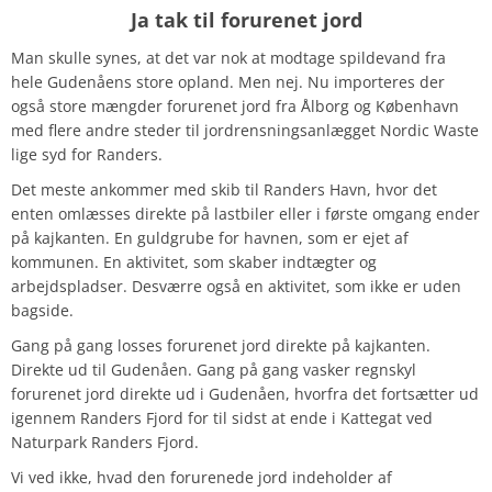
Ja tak til forurenet jord
Man skulle synes, at det var nok at modtage spildevand fra
hele Gudenåens store opland. Men nej.
Nu importeres der
også store mængder forurenet jord fra Ålborg og København
med flere andre steder til jordrensningsanlægget Nordic Waste
lige syd for Randers.
Det meste ankommer med skib til Randers Havn, hvor det
enten omlæsses direkte på lastbiler eller i første omgang ender
på kajkanten.
En guldgrube for havnen, som er ejet af
kommunen. En aktivitet, som skaber indtægter og
arbejdspladser. Desværre også en aktivitet, som ikke er uden
bagside.
Gang på gang losses forurenet jord direkte på kajkanten.
Direkte ud til Gudenåen. Gang på gang vasker regnskyl
forurenet jord direkte ud i Gudenåen, hvorfra det fortsætter ud
igennem Randers Fjord for til sidst at ende i Kattegat ved
Naturpark Randers Fjord.
Vi ved ikke, hvad den forurenede jord indeholder af