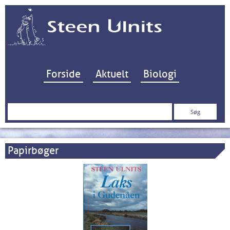
Hop til indhold
Forside
Aktuelt
Biologi
Søg
efter:
Papirbøger