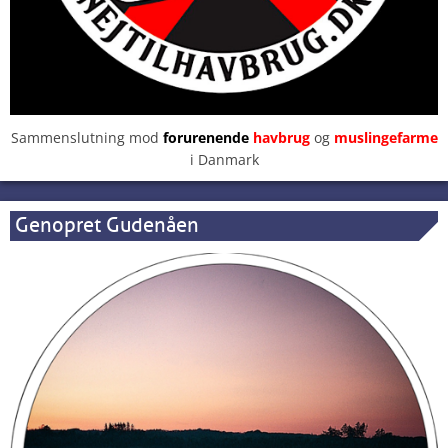
Sammenslutning mod
forurenende
havbrug
og
muslingefarme
i Danmark
Genopret Gudenåen