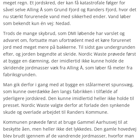
meget regn. Et jordskred, der kan få katastrofale følger for
såvel selve Alling Å som Grund Fjord og Randers Fjord, hvor det
nu stærkt forurenede vand med sikkerhed ender. Vand løber
som bekendt kun én vej: Nedad.
Trods de mange skybrud, som DMI løbende har varslet og
advaret om, fortsatte man ufortrødent med et køre forurenet
jord med meget mere på bakkerne. Til sidst gav undergrunden
efter, og jorden begyndte at skride. Nordic Waste prøvede først
at bygge en dæmning, der imidlertid ikke kunne holde de
skridende jordmasser væk fra Alling Å, som løber få meter fra
fabriksgrunden.
Man gik derfor i gang med at bygge en stålarmeret spunsvæg,
som kunne overdække åen langs fabrikken i tilfælde af
yderligere jordskred. Den kunne imidlertid heller ikke holde til
presset. Nordic Waste valgte derfor at forlade den synkende
skude og overlade arbejdet til Randers Kommune.
Kommunen prøvede først at bruge Gammel Aarhusvej til at
beskytte åen, men heller ikke det lykkedes. Den gamle hovedvej
blev brudt igennem af de vandrende jordmasser, hvorfor man