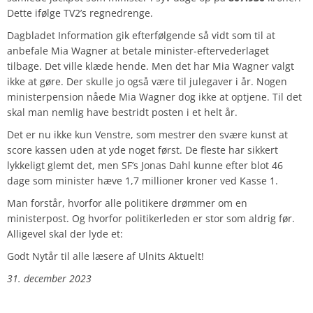
Dette ifølge TV2’s regnedrenge.
Dagbladet Information gik efterfølgende så vidt som til at
anbefale Mia Wagner at betale minister-eftervederlaget
tilbage. Det ville klæde hende. Men det har Mia Wagner valgt
ikke at gøre. Der skulle jo også være til julegaver i år. Nogen
ministerpension nåede Mia Wagner dog ikke at optjene. Til det
skal man nemlig have bestridt posten i et helt år.
Det er nu ikke kun Venstre, som mestrer den svære kunst at
score kassen uden at yde noget først. De fleste har sikkert
lykkeligt glemt det, men SF’s Jonas Dahl kunne efter blot 46
dage som minister hæve 1,7 millioner kroner ved Kasse 1.
Man forstår, hvorfor alle politikere drømmer om en
ministerpost. Og hvorfor politikerleden er stor som aldrig før.
Alligevel skal der lyde et:
Godt Nytår til alle læsere af Ulnits Aktuelt!
31. december 2023