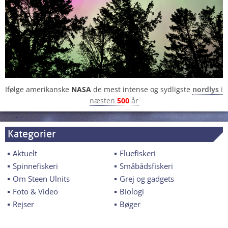
Ifølge amerikanske
NASA
de mest intense og sydligste
nordlys
i
næsten
500
år
Kategorier
Aktuelt
Fluefiskeri
Spinnefiskeri
Småbådsfiskeri
Om Steen Ulnits
Grej og gadgets
Foto & Video
Biologi
Rejser
Bøger