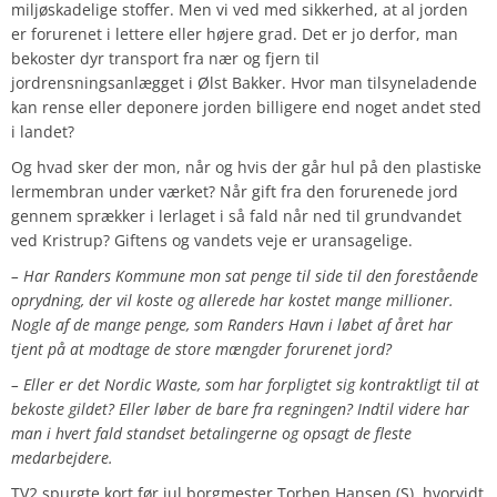
miljøskadelige stoffer. Men vi ved med sikkerhed, at al jorden
er forurenet i lettere eller højere grad. Det er jo derfor, man
bekoster dyr transport fra nær og fjern til
jordrensningsanlægget i Ølst Bakker. Hvor man tilsyneladende
kan rense eller deponere jorden billigere end noget andet sted
i landet?
Og hvad sker der mon, når og hvis der går hul på den plastiske
lermembran under værket? Når gift fra den forurenede jord
gennem sprækker i lerlaget i så fald når ned til grundvandet
ved Kristrup? Giftens og vandets veje er uransagelige.
– Har Randers Kommune mon sat penge til side til den forestående
oprydning, der vil koste og allerede har kostet mange millioner.
Nogle af de mange penge, som Randers Havn i løbet af året har
tjent på at modtage de store mængder forurenet jord?
– Eller er det Nordic Waste, som har forpligtet sig kontraktligt til at
bekoste gildet? Eller løber de bare fra regningen? Indtil videre har
man i hvert fald standset betalingerne og opsagt de fleste
medarbejdere.
TV2 spurgte kort før jul borgmester Torben Hansen (S), hvorvidt