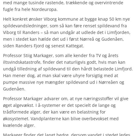
med mange tusinde rastende, trækkende og overvintrende
fugle fra hele Nordeuropa.
Helt konkret ønsker Viborg kommune at bygge knap 50 km nye
spildevandsledninger, som så kan føre renset spildevand fra
Viborg til Randers – så man undgår at udlede det i Limfjorden,
men i stedet kan hælde det ud i først Nørreå og Gudenåen,
siden Randers Fjord og senest Kattegat.
Professor Stiig Markager, som alle kender fra TV og årets
iltsvindskatastrofe, finder det naturligvis godt, hvis man kan
undgå tilledning af spildevand til den hårdt belastede Limfjord.
Han mener dog, at man skal være uhyre forsigtig med at
pumpe massive nye mængder spildevand ud i Nørreåen og
Gudenåen.
Professor Markager advarer om, at nye næringsstoffer vil give
øget algevækst. I å-systemer er det specielt de lange og
trådformede alger, der kan være en belastning for
økosystemet. Vandplanterne kan blive overbevokset med
kvælende alger.
Markager finder det langt bedre, dersom vandet i stedet ledes