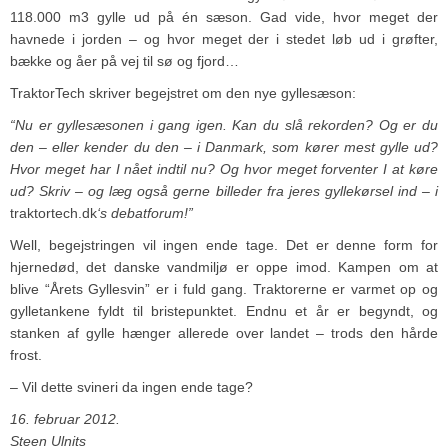
118.000 m3 gylle ud på én sæson. Gad vide, hvor meget der
havnede i jorden – og hvor meget der i stedet løb ud i grøfter,
bække og åer på vej til sø og fjord…
TraktorTech skriver begejstret om den nye gyllesæson:
“Nu er gyllesæsonen i gang igen. Kan du slå rekorden? Og er du
den – eller kender du den – i Danmark, som kører mest gylle ud?
Hvor meget har I nået indtil nu? Og hvor meget forventer I at køre
ud? Skriv – og læg også gerne billeder fra jeres gyllekørsel ind – i
traktortech.dk
‘s debatforum!”
Well, begejstringen vil ingen ende tage. Det er denne form for
hjernedød, det danske vandmiljø er oppe imod. Kampen om at
blive “Årets Gyllesvin” er i fuld gang. Traktorerne er varmet op og
gylletankene fyldt til bristepunktet. Endnu et år er begyndt, og
stanken af gylle hænger allerede over landet – trods den hårde
frost.
– Vil dette svineri da ingen ende tage?
16. februar 2012.
Steen Ulnits