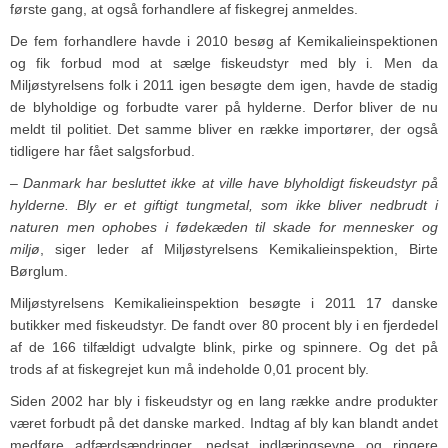
første gang, at også forhandlere af fiskegrej anmeldes.
De fem forhandlere havde i 2010 besøg af Kemikalieinspektionen
og fik forbud mod at sælge fiskeudstyr med bly i. Men da
Miljøstyrelsens folk i 2011 igen besøgte dem igen, havde de stadig
de blyholdige og forbudte varer på hylderne. Derfor bliver de nu
meldt til politiet. Det samme bliver en række importører, der også
tidligere har fået salgsforbud.
– Danmark har besluttet ikke at ville have blyholdigt fiskeudstyr på
hylderne. Bly er et giftigt tungmetal, som ikke bliver nedbrudt i
naturen men ophobes i fødekæden til skade for mennesker og
miljø
, siger leder af Miljøstyrelsens Kemikalieinspektion, Birte
Børglum.
Miljøstyrelsens Kemikalieinspektion besøgte i 2011 17 danske
butikker med fiskeudstyr. De fandt over 80 procent bly i en fjerdedel
af de 166 tilfældigt udvalgte blink, pirke og spinnere. Og det på
trods af at fiskegrejet kun må indeholde 0,01 procent bly.
Siden 2002 har bly i fiskeudstyr og en lang række andre produkter
været forbudt på det danske marked. Indtag af bly kan blandt andet
medføre adfærdsændringer, nedsat indlæringsevne og ringere