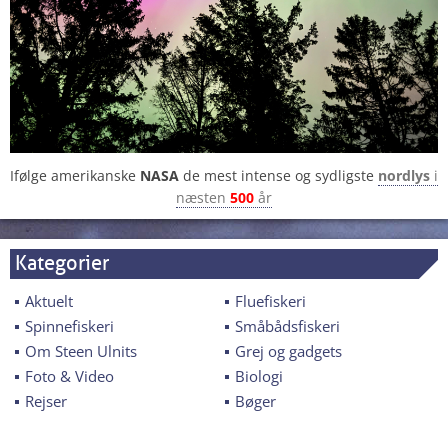
Ifølge amerikanske
NASA
de mest intense og sydligste
nordlys
i
næsten
500
år
Kategorier
Aktuelt
Fluefiskeri
Spinnefiskeri
Småbådsfiskeri
Om Steen Ulnits
Grej og gadgets
Foto & Video
Biologi
Rejser
Bøger