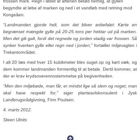
frossen mark. Regn i løbet af aftenen betød nemlig, at gyllen
begyndte at løbe af marken og ned i et vandløb med retning mod
Kongeåen.
“Landmanden gjorde helt, som det bliver anbefalet: Kørte en
begrænset mængde gylle på 20-25 tons per hektar ud på marken.
Men det gik galt, fordi det regnede og jorden stadig var frossen. Så
synker hverken gylle eller regn ned i jorden,”
fortæller miljøvagten i
Trekantområdet.
I alt 20 læs med hver 15 kubikmeter blev suget op og kørt væk, og
dem kommer landmanden formentlig til at betale. Dertil kommer, at
der er krav krydsoverennsstemmelse på begivenheden.
“Men den miljøbøde, man får, er mindst lige så slem og noget, man
skal have respekt for,”
siger planteavlskonsulent i Jysk
Landbrugsrådgivning, Finn Poulsen.
4. marts 2012.
Steen Ulnits