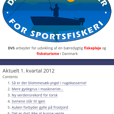
DVS
arbejder for udvikling af en bæredygtig
fiskepleje
og
fisketurisme
i Danmark
Aktuelt 1. kvartal 2012
Contents
Så er der blommesæk-yngel i rugekasserne!
Mere gydegrus i maskineriet…
Ny verdensrekord for torsk
Svinene slår til igen
Auken forbyder gylle på frostjord
Det er dyrt ikke at kunne vente