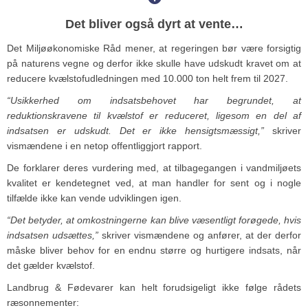
Det bliver også dyrt at vente…
Det Miljøøkonomiske Råd mener, at regeringen bør være forsigtig
på naturens vegne og derfor ikke skulle have udskudt kravet om at
reducere kvælstofudledningen med 10.000 ton helt frem til 2027.
“Usikkerhed om indsatsbehovet har begrundet, at
reduktionskravene til kvælstof er reduceret, ligesom en del af
indsatsen er udskudt. Det er ikke hensigtsmæssigt,”
skriver
vismændene i en netop offentliggjort rapport.
De forklarer deres vurdering med, at tilbagegangen i vandmiljøets
kvalitet er kendetegnet ved, at man handler for sent og i nogle
tilfælde ikke kan vende udviklingen igen.
“Det betyder, at omkostningerne kan blive væsentligt forøgede, hvis
indsatsen udsættes,”
skriver vismændene og anfører, at der derfor
måske bliver behov for en endnu større og hurtigere indsats, når
det gælder kvælstof.
Landbrug & Fødevarer kan helt forudsigeligt ikke følge rådets
ræsonnementer: