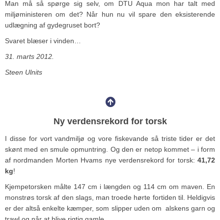
Man må så spørge sig selv, om DTU Aqua mon har talt med
miljøministeren om det? Når hun nu vil spare den eksisterende
udlægning af gydegruset bort?
Svaret blæser i vinden…
31. marts 2012.
Steen Ulnits
Ny verdensrekord for torsk
I disse for vort vandmiljø og vore fiskevande så triste tider er det
skønt med en smule opmuntring. Og den er netop kommet – i form
af nordmanden Morten Hvams nye verdensrekord for torsk:
41,72
kg
!
Kjempetorsken målte 147 cm i længden og 114 cm om maven. En
monstrøs torsk af den slags, man troede hørte fortiden til. Heldigvis
er der altså enkelte kæmper, som slipper uden om alskens garn og
trawl og når at blive rigtig gamle.