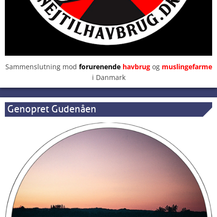
Sammenslutning mod
forurenende
havbrug
og
muslingefarme
i Danmark
Genopret Gudenåen