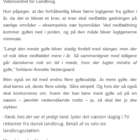
Videncentret for Landbrug.
Hun påpeger, at der forhåbentlig bliver færre lugtgener fra gyllen i
år, da det er blevet et krav, at man skal nedfælde gødningen på
særlige områder – eksempelvis nær byområder. Ved nedfældning
kommer gyllen ned i jorden, og på den måde bliver lugtgenerne
minimale.
“Langt den meste gylle bliver stadig fordelt med slanger, men der
vil nok blive nedfældet mere i år. Så sammenlignet med tidligere
går danskerne nok en tid i møde, hvor der lugter mindre af
gylle,”
forklarer Annette Vestergaard.
Men også en tid med endnu flere gylleudslip. Jo mere gylle, der
skal køres ud, desto flere udslip. Såre simpelt. Og hvis der så også
skal konkurreres om, hvem der kan køre mest gylle ud på en
sæson – jævnfør nedenstående notits – ja, så skal der jo ske
ulykker.
-Tænk, hvis der var et yndigt land
, lyder det næsten daglig i TV
reklamer fra dansk landbrug. Betalt af os selv via
landbrugsstøtten.