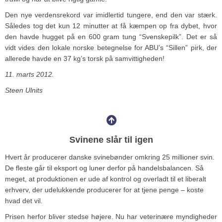
Den nye verdensrekord var imidlertid tungere, end den var stærk.
Således tog det kun 12 minutter at få kæmpen op fra dybet, hvor
den havde hugget på en 600 gram tung “Svenskepilk”. Det er så
vidt vides den lokale norske betegnelse for ABU’s “Sillen” pirk, der
allerede havde en 37 kg’s torsk på samvittigheden!
11. marts 2012.
Steen Ulnits
Svinene slår til igen
Hvert år producerer danske svinebønder omkring 25 millioner svin.
De fleste går til eksport og luner derfor på handelsbalancen. Så
meget, at produktionen er ude af kontrol og overladt til et liberalt
erhverv, der udelukkende producerer for at tjene penge – koste
hvad det vil.
Prisen herfor bliver stedse højere. Nu har veterinære myndigheder