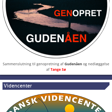
Sammenslutning til genopretning af
Gudenåen
og nedlæggelse
af
Tange Sø
Videncenter