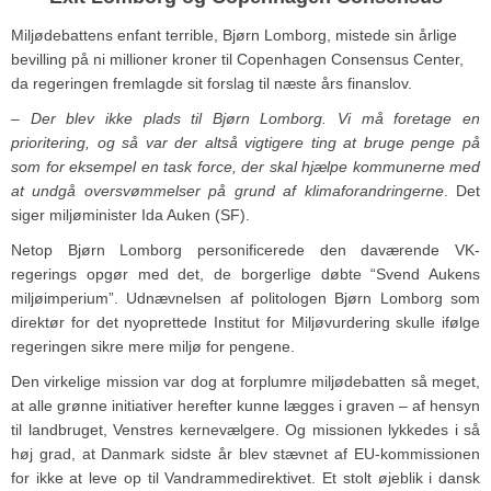
Miljødebattens enfant terrible, Bjørn Lomborg, mistede sin årlige
bevilling på ni millioner kroner til Copenhagen Consensus Center,
da regeringen fremlagde sit forslag til næste års finanslov.
– Der blev ikke plads til Bjørn Lomborg. Vi må foretage en
prioritering, og så var der altså vigtigere ting at bruge penge på
som for eksempel en task force, der skal hjælpe kommunerne med
at undgå oversvømmelser på grund af klimaforandringerne
. Det
siger miljøminister Ida Auken (SF).
Netop Bjørn Lomborg personificerede den daværende VK-
regerings opgør med det, de borgerlige døbte “Svend Aukens
miljøimperium”. Udnævnelsen af politologen Bjørn Lomborg som
direktør for det nyoprettede Institut for Miljøvurdering skulle ifølge
regeringen sikre mere miljø for pengene.
Den virkelige mission var dog at forplumre miljødebatten så meget,
at alle grønne initiativer herefter kunne lægges i graven – af hensyn
til landbruget, Venstres kernevælgere. Og missionen lykkedes i så
høj grad, at Danmark sidste år blev stævnet af EU-kommissionen
for ikke at leve op til Vandrammedirektivet. Et stolt øjeblik i dansk