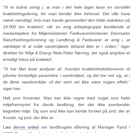
“Vi er lodret uenig i, at man i det hele taget laver en storstilet
kvælstofregulering, for man kender ikke behovet. Det ville have
været vanvittigt, hvis man havde gennemført den fulde reduktion på
19.000 ton kvælstof, når en enig arbejdsgruppe bestående af
medarbejdere fra Miljøministeriet, Fødevareministeriet, Danmarks
Naturfredningsforening og Landbrug & Fødevarer er enig i, at
værktøjet til at måle vandmiljøets tilstand ikke er i orden,”
siger
direktør for Miljø & Energi Niels Peter Nørring, der også angriber et
ensidigt fokus på kvælstof.
“Vi har fået lavet analyser af, hvordan kvælstofreduktionerne vil
påvirke forskellige parametre i vandmiljøet, og det har vist sig, at i
de åbne vandområder vil der stort set ikke være nogen effekt,”
siger han.
Helt som forventet. Man kan ikke regne med noget som helst
miljøfremsynet fra dansk landbrug, der slet ikke anerkender
begrebet miljø. Og som end ikke kan kende forskel på jord, der er
frosset, og jord, der ikke er.
Læs
denne artikel
om landbrugets aflivning af Mariager Fjord i