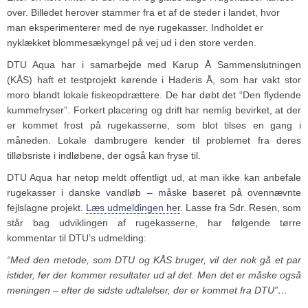
over. Billedet herover stammer fra et af de steder i landet, hvor
man eksperimenterer med de nye rugekasser. Indholdet er
nyklækket blommesækyngel på vej ud i den store verden.
DTU Aqua har i samarbejde med Karup Å Sammenslutningen
(KÅS) haft et testprojekt kørende i Haderis Å, som har vakt stor
moro blandt lokale fiskeopdrættere. De har døbt det “Den flydende
kummefryser”. Forkert placering og drift har nemlig bevirket, at der
er kommet frost på rugekasserne, som blot tilses en gang i
måneden. Lokale dambrugere kender til problemet fra deres
tilløbsriste i indløbene, der også kan fryse til.
DTU Aqua har netop meldt offentligt ud, at man ikke kan anbefale
rugekasser i danske vandløb – måske baseret på ovennævnte
fejlslagne projekt.
Læs udmeldingen her
. Lasse fra Sdr. Resen, som
står bag udviklingen af rugekasserne, har følgende tørre
kommentar til DTU’s udmelding:
“Med den metode, som DTU og KÅS bruger, vil der nok gå et par
istider, før der kommer resultater ud af det. Men det er måske også
meningen – efter de sidste udtalelser, der er kommet fra DTU”…