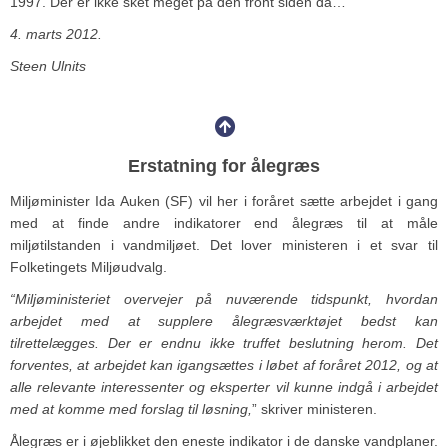
1997. Der er ikke sket meget på den front siden da…
4. marts 2012.
Steen Ulnits
Erstatning for ålegræs
Miljøminister Ida Auken (SF) vil her i foråret sætte arbejdet i gang
med at finde andre indikatorer end ålegræs til at måle
miljøtilstanden i vandmiljøet. Det lover ministeren i et svar til
Folketingets Miljøudvalg.
“Miljøministeriet overvejer på nuværende tidspunkt, hvordan
arbejdet med at supplere ålegræsværktøjet bedst kan
tilrettelægges. Der er endnu ikke truffet beslutning herom. Det
forventes, at arbejdet kan igangsættes i løbet af foråret 2012, og at
alle relevante interessenter og eksperter vil kunne indgå i arbejdet
med at komme med forslag til løsning,
” skriver ministeren.
Ålegræs er i øjeblikket den eneste indikator i de danske vandplaner.