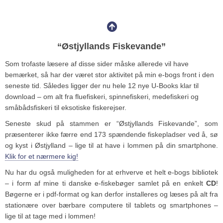
“Østjyllands Fiskevande”
Som trofaste læsere af disse sider måske allerede vil have
bemærket, så har der været stor aktivitet på min e-bogs front i den
seneste tid. Således ligger der nu hele 12 nye U-Books klar til
download – om alt fra fluefiskeri, spinnefiskeri, medefiskeri og
småbådsfiskeri til eksotiske fiskerejser.
Seneste skud på stammen er “Østjyllands Fiskevande”, som
præsenterer ikke færre end 173 spændende fiskepladser ved å, sø
og kyst i Østjylland – lige til at have i lommen på din smartphone.
Klik for et nærmere kig!
Nu har du også muligheden for at erhverve et helt e-bogs bibliotek
– i form af mine ti danske e-fiskebøger samlet på en enkelt
CD
!
Bøgerne er i pdf-format og kan derfor installeres og læses på alt fra
stationære over bærbare computere til tablets og smartphones –
lige til at tage med i lommen!