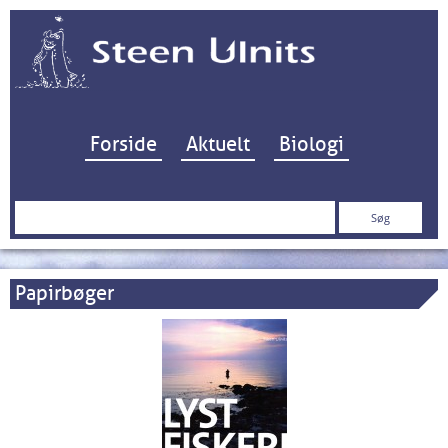
Hop til indhold
Forside
Aktuelt
Biologi
Søg
efter:
Papirbøger