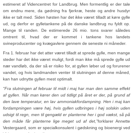
estimeret af Videncentret for Landbrug. Men formentlig er der tale
om endnu mere, da gødning fra fjerkræ, heste og andre husdyr
ikke er talt med. Siden høsten har det ikke været tilladt at køre gylle
ud, og derfor er gylletankene på de danske landbrug nu fyldt op.
Mange til randen. De estimerede 26 mio. tons svarer således
omtrent til, hvad der er kommet i tankene hos landets
svineproducenter og kvægavlere gennem de seneste ni måneder.
Fra 1. februar har det atter været tilladt at sprede gylle, men mange
steder har det ikke været muligt, fordi man ikke må sprede gylle ud
nær vandløb, da der så er risiko for, at gyllen løber ud og forurener
vandet, og hvis landmanden venter til slutningen af denne måned,
kan han udnytte gyllen mest optimalt.
“Fra slutningen af februar til midt i maj har man den samme effekt
af gyllen. Når man kører den ud tidligt på året er der, på grund af
den lave temperatur, en lav ammoniakfordampning. Hen i maj kan
fordampningen være høj, hvis gyllen udbringes i høj solskin uden
udsigt til regn, men til gengæld er planterne her i god vækst, så på
den måde får planterne lige meget ud af det,”
forklarer Annette
Vestergaard, som er specialkonsulent i gødskning og bioenergi ved