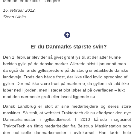
Men det er der ikke – længere…
16. februar 2012.
Steen Ulnits
– Er du Danmarks største svin?
Den 1. februar blev der så givet grønt lys til, at der atter kunne
hældes gylle på de danske marker. Allerede sidst i januar så man
da også de første gyllespredere på de stadig snedækkede danske
landeveje. Trods den hårde frost, der ikke tillod lovlig spredning af
gyllen. Der må ikke være frost på markerne, da gyllen i så fald ikke
løber ned i jorden, men i stedet blot løber af på overfladen – lukt
mod den nærmeste grøft eller lavest liggende sø.
Dansk Landbrug er stolt af sine medarbejdere og deres store
maskiner. Så stolt, at websitet Traktortech.dk nu efterlyser den nye
Danmarksmester i gylleudkørsel. I 2010 kårede magasinet
TraktorTech en flittig medarbejder fra Bejstrup Maskinstation som
den uofficielle danmarksmester i gyllekørsel. Han kørte hele