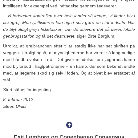
intelligens for eksempel ved indtagelse gennem fødevarer.
– Vi fortsætter kontrollen over hele landet så længe, vi finder bly i
fiskegrej. Men lystfiskerne kan også selv gøre en stor indsats. Har
de blyholdigt grej i fisketasken, bør de aflevere det på deres lokale
genbrugsstation og få det destrueret
, siger Birte Børglum.
Utroligt, at grejbranchen efter ti år stadig ikke har set skriften på
væggen. Utroligt også, at myndighederne har været så langmodige
med håndhævelsen. Ti år. Det giver mindelser om jægernes kamp
mod blyforbud i haglpatronerne – en kamp, der som bekendt endte
med, at jægerne skød sig selv i foden. Og at blyet blev erstattet af
stål.
Stort ståhej for ingenting.
8. februar 2012.
Steen Ulnits
Exit Lomborg og Copenhagen Consensus