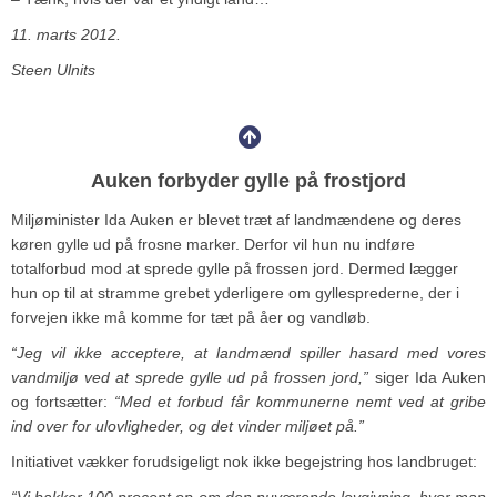
11. marts 2012.
Steen Ulnits
Auken forbyder gylle på frostjord
Miljøminister Ida Auken er blevet træt af landmændene og deres
køren gylle ud på frosne marker. Derfor vil hun nu indføre
totalforbud mod at sprede gylle på frossen jord. Dermed lægger
hun op til at stramme grebet yderligere om gyllesprederne, der i
forvejen ikke må komme for tæt på åer og vandløb.
“Jeg vil ikke acceptere, at landmænd spiller hasard med vores
vandmiljø ved at sprede gylle ud på frossen jord,”
siger Ida Auken
og fortsætter:
“Med et forbud får kommunerne nemt ved at gribe
ind over for ulovligheder, og det vinder miljøet på.”
Initiativet vækker forudsigeligt nok ikke begejstring hos landbruget:
“Vi bakker 100 procent op om den nuværende lovgivning, hvor man