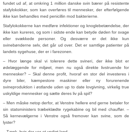
fundet ud af, at omkring 1 million danske svin bærer på resistente
stafylokokker, som kan overføres til mennesker, der efterfølgende
ikke kan behandles med penicillin mod bakterierne.
Stafylokokkerne kan medføre infektioner og knoglebetændelse, der
ikke kan kureres, og som i sidste ende kan betyde døden for svage
eller svækkede personer. Og desværre er det ikke kun
svinebønderne selv, det går ud over. Det er samtlige patienter på
landets sygehuse, der er i farezonen.
– Hvor længe skal vi tolerere dette svineri, der ikke blot er
ødelæggende for miljøet, men nu også direkte livstruende for
mennesker? – Skal denne profit, hvoraf en stor del investeres i
dyre biler, kæmpestore maskiner eller ny forurenende
svineproduktion i østlande uden up to date lovgivning, virkelig true
uskyldige mennesker og sætte deres liv på spil?
– Men måske netop derfor, at Venstre hellere end gerne betaler for
sin statsministers træbeklædte rygekabine og bil med chauffør. –
Så kernevælgerne i Venstre også fremover kan svine, som de
lyster?
– Tænk, hvis der var et yndigt land…