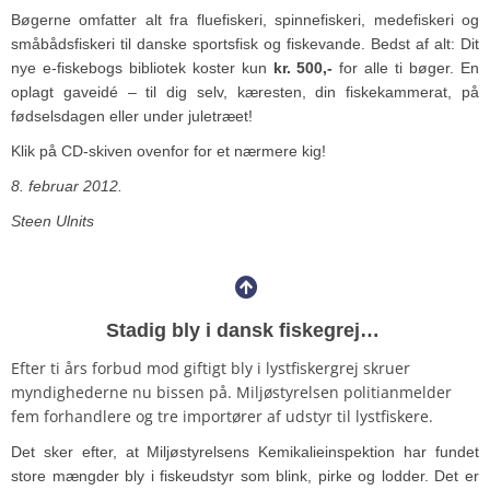
Bøgerne omfatter alt fra fluefiskeri, spinnefiskeri, medefiskeri og
småbådsfiskeri til danske sportsfisk og fiskevande. Bedst af alt: Dit
nye e-fiskebogs bibliotek koster kun
kr. 500,-
for alle ti bøger. En
oplagt gaveidé – til dig selv, kæresten, din fiskekammerat, på
fødselsdagen eller under juletræet!
Klik på CD-skiven ovenfor for et nærmere kig!
8. februar 2012.
Steen Ulnits
Stadig bly i dansk fiskegrej…
Efter ti års forbud mod giftigt bly i lystfiskergrej skruer
myndighederne nu bissen på. Miljøstyrelsen politianmelder
fem forhandlere og tre importører af udstyr til lystfiskere.
Det sker efter, at Miljøstyrelsens Kemikalieinspektion har fundet
store mængder bly i fiskeudstyr som blink, pirke og lodder. Det er