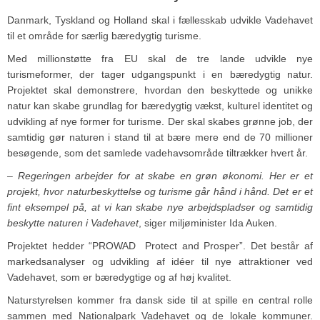
Danmark, Tyskland og Holland skal i fællesskab udvikle Vadehavet
til et område for særlig bæredygtig turisme.
Med millionstøtte fra EU skal de tre lande udvikle nye
turismeformer, der tager udgangspunkt i en bæredygtig natur.
Projektet skal demonstrere, hvordan den beskyttede og unikke
natur kan skabe grundlag for bæredygtig vækst, kulturel identitet og
udvikling af nye former for turisme. Der skal skabes grønne job, der
samtidig gør naturen i stand til at bære mere end de 70 millioner
besøgende, som det samlede vadehavsområde tiltrækker hvert år.
– Regeringen arbejder for at skabe en grøn økonomi. Her er et
projekt, hvor naturbeskyttelse og turisme går hånd i hånd. Det er et
fint eksempel på, at vi kan skabe nye arbejdspladser og samtidig
beskytte naturen i Vadehavet
, siger miljøminister Ida Auken.
Projektet hedder “PROWAD ­ Protect and Prosper”. Det består af
markedsanalyser og udvikling af idéer til nye attraktioner ved
Vadehavet, som er bæredygtige og af høj kvalitet.
Naturstyrelsen kommer fra dansk side til at spille en central rolle
sammen med Nationalpark Vadehavet og de lokale kommuner.