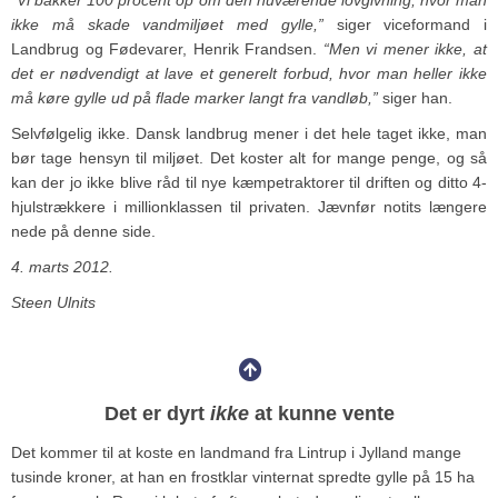
ikke må skade vandmiljøet med gylle,”
siger viceformand i
Landbrug og Fødevarer, Henrik Frandsen.
“Men vi mener ikke, at
det er nødvendigt at lave et generelt forbud, hvor man heller ikke
må køre gylle ud på flade marker langt fra vandløb,”
siger han.
Selvfølgelig ikke. Dansk landbrug mener i det hele taget ikke, man
bør tage hensyn til miljøet. Det koster alt for mange penge, og så
kan der jo ikke blive råd til nye kæmpetraktorer til driften og ditto 4-
hjulstrækkere i millionklassen til privaten. Jævnfør notits længere
nede på denne side.
4. marts 2012.
Steen Ulnits
Det er dyrt
ikke
at kunne vente
Det kommer til at koste en landmand fra Lintrup i Jylland mange
tusinde kroner, at han en frostklar vinternat spredte gylle på 15 ha