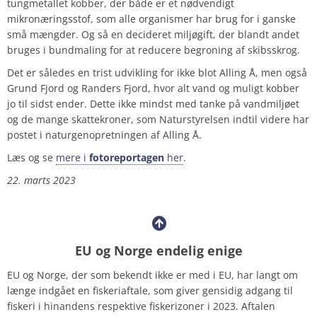
tungmetallet kobber, der både er et nødvendigt
mikronæringsstof, som alle organismer har brug for i ganske
små mængder. Og så en decideret miljøgift, der blandt andet
bruges i bundmaling for at reducere begroning af skibsskrog.
Det er således en trist udvikling for ikke blot Alling Å, men også
Grund Fjord og Randers Fjord, hvor alt vand og muligt kobber
jo til sidst ender. Dette ikke mindst med tanke på vandmiljøet
og de mange skattekroner, som Naturstyrelsen indtil videre har
postet i naturgenopretningen af Alling Å.
Læs og se
mere i
fotoreportagen
her
.
22. marts 2023
EU og Norge endelig enige
EU og Norge, der som bekendt ikke er med i EU, har langt om
længe indgået en fiskeriaftale, som giver gensidig adgang til
fiskeri i hinandens respektive fiskerizoner i 2023. Aftalen