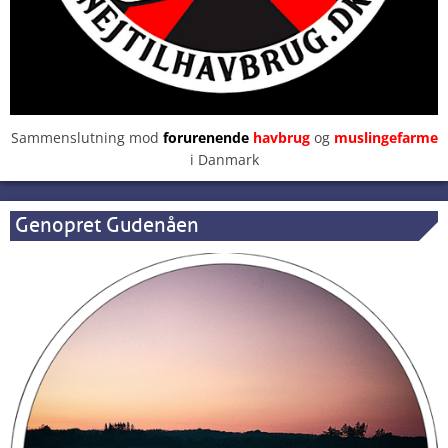
Sammenslutning mod
forurenende
havbrug
og
muslingefarme
i Danmark
Genopret Gudenåen