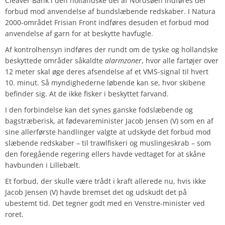
Cleaver Bank i den hollandske del af Nordsøen indføres der
forbud mod anvendelse af bundslæbende redskaber. I Natura
2000-området Frisian Front indføres desuden et forbud mod
anvendelse af garn for at beskytte havfugle.
Af kontrolhensyn indføres der rundt om de tyske og hollandske
beskyttede områder såkaldte
alarmzoner
, hvor alle fartøjer over
12 meter skal øge deres afsendelse af et VMS-signal til hvert
10. minut. Så myndighederne løbende kan se, hvor skibene
befinder sig. At de ikke fisker i beskyttet farvand.
I den forbindelse kan det synes ganske fodslæbende og
bagstræberisk, at fødevareminister Jacob Jensen (V) som en af
sine allerførste handlinger valgte at udskyde det forbud mod
slæbende redskaber – til trawlfiskeri og muslingeskrab – som
den foregående regering ellers havde vedtaget for at skåne
havbunden i Lillebælt.
Et forbud, der skulle være trådt i kraft allerede nu, hvis ikke
Jacob Jensen (V) havde bremset det og udskudt det på
ubestemt tid. Det tegner godt med en Venstre-minister ved
roret.