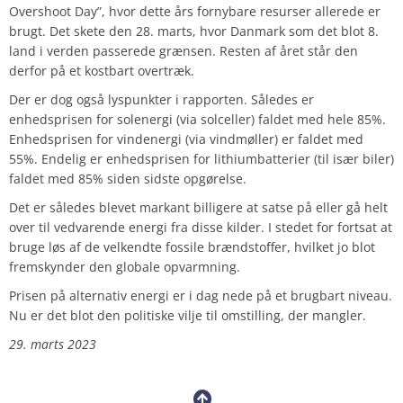
Overshoot Day”, hvor dette års fornybare resurser allerede er
brugt. Det skete den 28. marts, hvor Danmark som det blot 8.
land i verden passerede grænsen. Resten af året står den
derfor på et kostbart overtræk.
Der er dog også lyspunkter i rapporten. Således er
enhedsprisen for solenergi (via solceller) faldet med hele 85%.
Enhedsprisen for vindenergi (via vindmøller) er faldet med
55%. Endelig er enhedsprisen for lithiumbatterier (til især biler)
faldet med 85% siden sidste opgørelse.
Det er således blevet markant billigere at satse på eller gå helt
over til vedvarende energi fra disse kilder. I stedet for fortsat at
bruge løs af de velkendte fossile brændstoffer, hvilket jo blot
fremskynder den globale opvarmning.
Prisen på alternativ energi er i dag nede på et brugbart niveau.
Nu er det blot den politiske vilje til omstilling, der mangler.
29. marts 2023