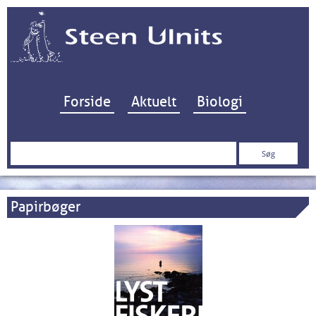
Hop til indhold
Forside
Aktuelt
Biologi
Søg
efter:
Papirbøger