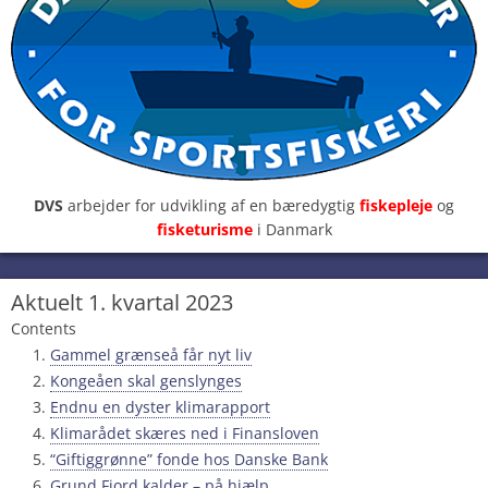
DVS
arbejder for udvikling af en bæredygtig
fiskepleje
og
fisketurisme
i Danmark
Aktuelt 1. kvartal 2023
Contents
Gammel grænseå får nyt liv
Kongeåen skal genslynges
Endnu en dyster klimarapport
Klimarådet skæres ned i Finansloven
“Giftiggrønne” fonde hos Danske Bank
Grund Fjord kalder – på hjælp