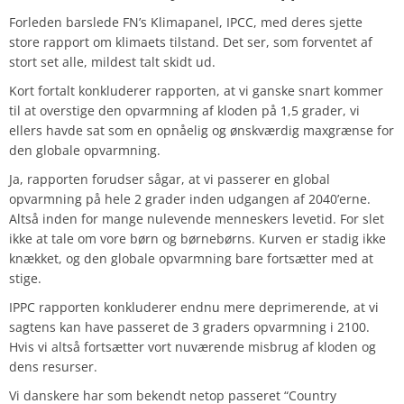
Forleden barslede FN’s Klimapanel, IPCC, med deres sjette
store rapport om klimaets tilstand. Det ser, som forventet af
stort set alle, mildest talt skidt ud.
Kort fortalt konkluderer rapporten, at vi ganske snart kommer
til at overstige den opvarmning af kloden på 1,5 grader, vi
ellers havde sat som en opnåelig og ønskværdig maxgrænse for
den globale opvarmning.
Ja, rapporten forudser sågar, at vi passerer en global
opvarmning på hele 2 grader inden udgangen af 2040’erne.
Altså inden for mange nulevende menneskers levetid. For slet
ikke at tale om vore børn og børnebørns. Kurven er stadig ikke
knækket, og den globale opvarmning bare fortsætter med at
stige.
IPPC rapporten konkluderer endnu mere deprimerende, at vi
sagtens kan have passeret de 3 graders opvarmning i 2100.
Hvis vi altså fortsætter vort nuværende misbrug af kloden og
dens resurser.
Vi danskere har som bekendt netop passeret “Country