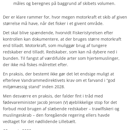
måles og beregnes på baggrund af skibets volumen.
Der er klare rammer for, hvor megen motorkraft et skib af given
størrelse må have, når det fisker i et givent område.
Det skal blive spændende, hvorvidt Fiskeristyrelsen efter
kontrollen kan dokumentere, at der bruges større motorkraft
end tilladt. Motorkraft, som muliggør brug af tungere
redskaber end tilladt. Redskaber, som kan nå dybere ned i
bunden. Til fangst af værdifulde arter som hjertemuslinger,
der ikke må fiskes målrettet efter.
En praksis, der bestemt ikke gør det let endsige muligt at
efterleve Vandrammedirektivets krav om et farvand i “god
miljømæssig stand” inden 2028.
Men desværre en praksis, der falder fint i tråd med
fødevareminister Jacob Jensen (V) øjeblikkelige stop for det
forbud mod brugen af slæbende redskaber – trawlfiskeri og
muslingeskrab – den foregående regering ellers havde
vedtaget for det nødlidende Lillebælt.