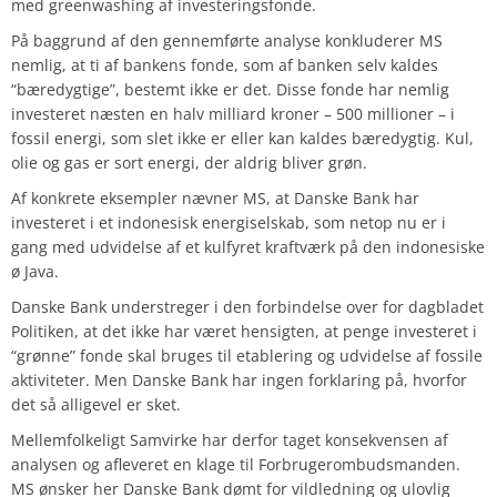
med greenwashing af investeringsfonde.
På baggrund af den gennemførte analyse konkluderer MS
nemlig, at ti af bankens fonde, som af banken selv kaldes
“bæredygtige”, bestemt ikke er det. Disse fonde har nemlig
investeret næsten en halv milliard kroner – 500 millioner – i
fossil energi, som slet ikke er eller kan kaldes bæredygtig. Kul,
olie og gas er sort energi, der aldrig bliver grøn.
Af konkrete eksempler nævner MS, at Danske Bank har
investeret i et indonesisk energiselskab, som netop nu er i
gang med udvidelse af et kulfyret kraftværk på den indonesiske
ø Java.
Danske Bank understreger i den forbindelse over for dagbladet
Politiken, at det ikke har været hensigten, at penge investeret i
“grønne” fonde skal bruges til etablering og udvidelse af fossile
aktiviteter. Men Danske Bank har ingen forklaring på, hvorfor
det så alligevel er sket.
Mellemfolkeligt Samvirke har derfor taget konsekvensen af
analysen og afleveret en klage til Forbrugerombudsmanden.
MS ønsker her Danske Bank dømt for vildledning og ulovlig