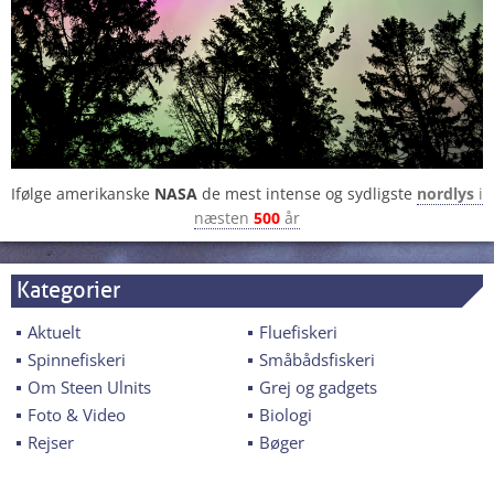
Ifølge amerikanske
NASA
de mest intense og sydligste
nordlys
i
næsten
500
år
Kategorier
Aktuelt
Fluefiskeri
Spinnefiskeri
Småbådsfiskeri
Om Steen Ulnits
Grej og gadgets
Foto & Video
Biologi
Rejser
Bøger