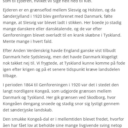
som til Ejderen, hvilket vil sige helt ned til Kiel.
Ejderen er en grænseflod mellem Slesvig og Holsten, og da
Sønderjylland i 1920 blev genforenet med Danmark, følte
mange, at Slesvig var blevet ladt i stikken. Her boede jo stadig
mange danskere eller dansktalende, og de var efter
Genforeningen blevet overladt til en krank skæbne i Tyskland.
Mente mange i hvert fald.
Efter Anden Verdenskrig havde England ganske vist tilbudt
Danmark hele Sydslesvig, men det havde Danmark klogeligt
nok takket nej til. Vi frygtede, at Tyskland kunne komme på fode
igen efter krigen og på et senere tidspunkt kræve landsdelen
tilbage.
I perioden 1864 til Genforeningen i 1920 var det i stedet den
langt nordligere Kongeå, som udgjorde grænsen mellem
Danmark og Tyskland. Her gik grænsen ved Skodborg, hvor
Kongeåen dengang snoede og stadig snor sig lystigt gennem
det sønderjyske landskab.
Den smukke Kongeå-dal er i mellemtiden blevet fredet, hvorfor
åen har fået lov at beholde sine mange livgivende sving netop