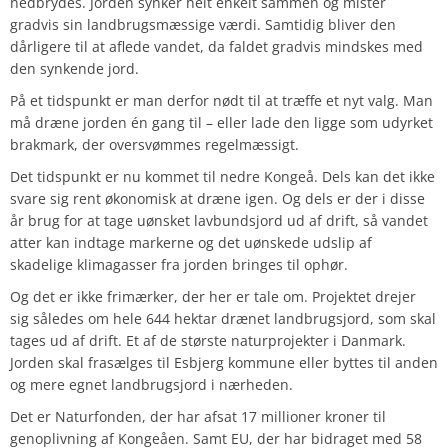
nedbrydes. Jorden synker helt enkelt sammen og mister
gradvis sin landbrugsmæssige værdi. Samtidig bliver den
dårligere til at aflede vandet, da faldet gradvis mindskes med
den synkende jord.
På et tidspunkt er man derfor nødt til at træffe et nyt valg. Man
må dræne jorden én gang til – eller lade den ligge som udyrket
brakmark, der oversvømmes regelmæssigt.
Det tidspunkt er nu kommet til nedre Kongeå. Dels kan det ikke
svare sig rent økonomisk at dræne igen. Og dels er der i disse
år brug for at tage uønsket lavbundsjord ud af drift, så vandet
atter kan indtage markerne og det uønskede udslip af
skadelige klimagasser fra jorden bringes til ophør.
Og det er ikke frimærker, der her er tale om. Projektet drejer
sig således om hele 644 hektar drænet landbrugsjord, som skal
tages ud af drift. Et af de største naturprojekter i Danmark.
Jorden skal frasælges til Esbjerg kommune eller byttes til anden
og mere egnet landbrugsjord i nærheden.
Det er Naturfonden, der har afsat 17 millioner kroner til
genoplivning af Kongeåen. Samt EU, der har bidraget med 58