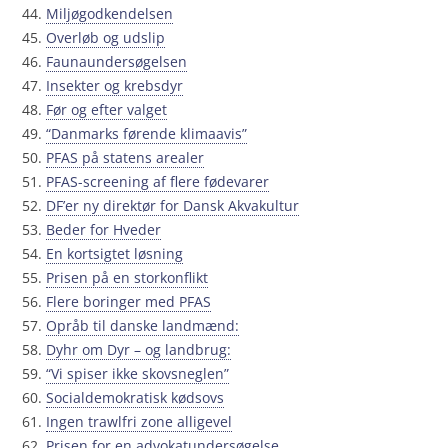
Miljøgodkendelsen
Overløb og udslip
Faunaundersøgelsen
Insekter og krebsdyr
Før og efter valget
“Danmarks førende klimaavis”
PFAS på statens arealer
PFAS-screening af flere fødevarer
DF’er ny direktør for Dansk Akvakultur
Beder for Hveder
En kortsigtet løsning
Prisen på en storkonflikt
Flere boringer med PFAS
Opråb til danske landmænd:
Dyhr om Dyr – og landbrug:
“Vi spiser ikke skovsneglen”
Socialdemokratisk kødsovs
Ingen trawlfri zone alligevel
Prisen for en advokatundersøgelse