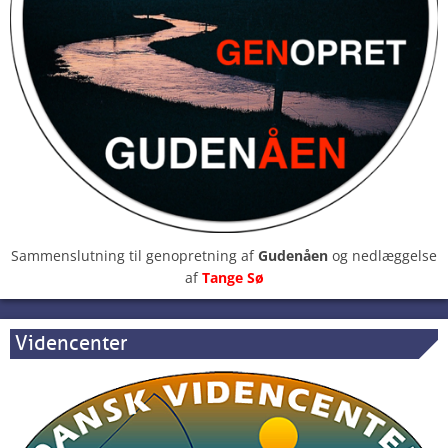
Sammenslutning til genopretning af
Gudenåen
og nedlæggelse
af
Tange Sø
Videncenter