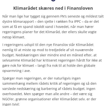
Klimarådet skæres ned i Finansloven
Når man lige har tygget sig gennem FN’s seneste og mildest talt
dystre klimarapport – den sjette i rækken fra IPPC – da er det
som at få en spand iskoldt vand i hovedet, når man hører
regeringens planer for det Klimaråd, der ellers skulle vogte
netop klimaet.
I regeringens udspil til den nye Finanslov står Klimarådet
nemlig til at miste op mod to tredjedele af sit nuværende
budget. Nedskæringen sker mindre end en måned efter, at
selvsamme Klimaråd har kritiseret regeringen hårdt for ikke at
gøre nok for klimaet – langt fra nok til at holde den globale
opvarmning i ave.
Spørger man regeringen, er der naturligvis ingen
sammenhæng mellem rådets kritik af regeringen og så den
varslede nedskæring og barbering af rådets budget. Ingen
overhovedet. Men spørger man alle andre – det være sig
NGO’er, grønne organisationer eller Klimarådet selv. er der
ingen tvivl: