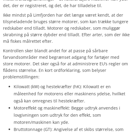
det, der er registreret, og det, de har tilladelse til.
Ikke mindst på Limfjorden har det længe været kendt, at der
tilsyneladende bruges større motorer, som kan trække tungere
redskaber end tilladt. Motorer og redskaber, som muliggør
skrabning på større dybder end tilladt. Efter arter, som der ikke
må fiskes målrettet efter.
Kontrollen sker blandt andet for at passe på sårbare
farvandsområder med begrænset adgang for fartøjer med
store motorer. Det sker også for at administrere EU’s regler om
flådens størrelse. En kort ordforklaring, som belyser
problemstillingen:
Kilowatt (kW) og hestekræfter (hK): Kilowatt er en
måleenhed for motorens eller maskinens ydelse, hvilket
også kan omregnes til hestekræfter.
Motoreffekt og maskineffekt: Begge udtryk anvendes i
lovgivningen som udtryk for den effekt, som
motoren/maskinen kan yde.
Bruttotonnage (GT): Angivelse af et skibs størrelse, som