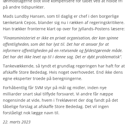
lønmodtagerne blot ville kompensere for tabet ved at holde fri
på andre tidspunkter.
Mads Lundby Hansen, som til daglig er chef i den borgerlige
tænketank Cepos, blander sig nu i rækken af regeringskritikere.
Han trækker fronterne klart op over for Jyllands-Postens læsere:
“Finansministeriet er ikke en privat organisation, der kan spinne
offentligheden, som det har lyst til. Det har et ansvar for at
informere offentligheden på en retvisende og fyldestgørende måde.
Det har det ikke levet op til i denne sag. Det er dybt problematisk”.
Tankevækkende, så tyndt et grundlag regeringen har haft for at
afskaffe Store Bededag. Hvis noget overhovedet. End ikke dens
egne eksperter troede på beregningerne.
Forhåbentlig får SVM styr på mål og midler, inden nye
milliarder snart skal tilflyde forsvaret. Vi andre får næppe
nogensinde at vide, hvem i Trekløveret der dog fandt på det
tåbelige forslag at afskaffe Store Bededag. Det vil ingen
forståeligt nok lægge navn til.
22. marts 2023