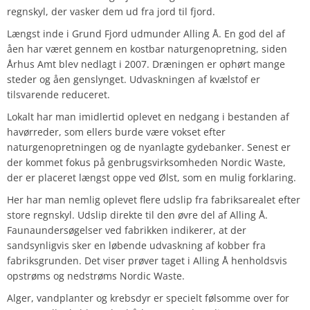
regnskyl, der vasker dem ud fra jord til fjord.
Længst inde i Grund Fjord udmunder Alling Å. En god del af
åen har været gennem en kostbar naturgenopretning, siden
Århus Amt blev nedlagt i 2007. Dræningen er ophørt mange
steder og åen genslynget. Udvaskningen af kvælstof er
tilsvarende reduceret.
Lokalt har man imidlertid oplevet en nedgang i bestanden af
havørreder, som ellers burde være vokset efter
naturgenopretningen og de nyanlagte gydebanker. Senest er
der kommet fokus på genbrugsvirksomheden Nordic Waste,
der er placeret længst oppe ved Ølst, som en mulig forklaring.
Her har man nemlig oplevet flere udslip fra fabriksarealet efter
store regnskyl. Udslip direkte til den øvre del af Alling Å.
Faunaundersøgelser ved fabrikken indikerer, at der
sandsynligvis sker en løbende udvaskning af kobber fra
fabriksgrunden. Det viser prøver taget i Alling Å henholdsvis
opstrøms og nedstrøms Nordic Waste.
Alger, vandplanter og krebsdyr er specielt følsomme over for