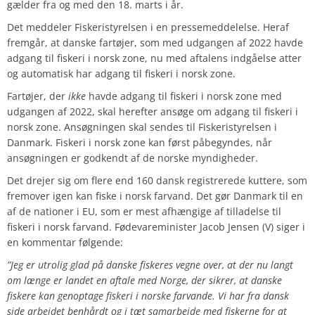
gælder fra og med den 18. marts i år.
Det meddeler Fiskeristyrelsen i en pressemeddelelse. Heraf
fremgår, at danske fartøjer, som med udgangen af 2022 havde
adgang til fiskeri i norsk zone, nu med aftalens indgåelse atter
og automatisk har adgang til fiskeri i norsk zone.
Fartøjer, der
ikke
havde adgang til fiskeri i norsk zone med
udgangen af 2022, skal herefter ansøge om adgang til fiskeri i
norsk zone. Ansøgningen skal sendes til Fiskeristyrelsen i
Danmark. Fiskeri i norsk zone kan først påbegyndes, når
ansøgningen er godkendt af de norske myndigheder.
Det drejer sig om flere end 160 dansk registrerede kuttere, som
fremover igen kan fiske i norsk farvand. Det gør Danmark til en
af de nationer i EU, som er mest afhængige af tilladelse til
fiskeri i norsk farvand. Fødevareminister Jacob Jensen (V) siger i
en kommentar følgende:
”Jeg er utrolig glad på danske fiskeres vegne over, at der nu langt
om længe er landet en aftale med Norge, der sikrer, at danske
fiskere kan genoptage fiskeri i norske farvande. Vi har fra dansk
side arbejdet benhårdt og i tæt samarbejde med fiskerne for at