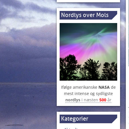
Nordlys over Mols
Ifølge amerikanske
NASA
de
mest intense og sydligste
nordlys
i næsten
500
år
Kategorier