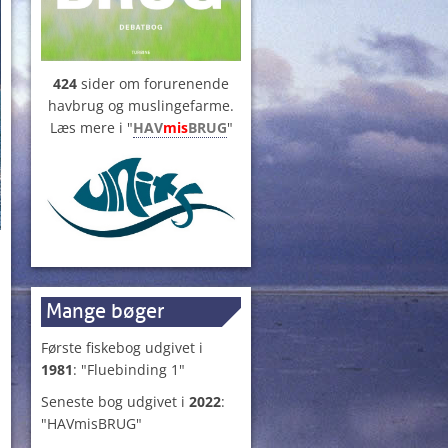
424
sider om forurenende
havbrug og muslingefarme.
Læs mere i "
HAV
mis
BRUG
"
Mange bøger
Første fiskebog udgivet i
1981
: "Fluebinding 1"
Seneste bog udgivet i
2022
:
"HAVmisBRUG"