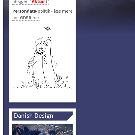
bloggen "
Aktuelt
"
Persondata-
politik - læs mere
om
GDPR
her
.
Danish Design