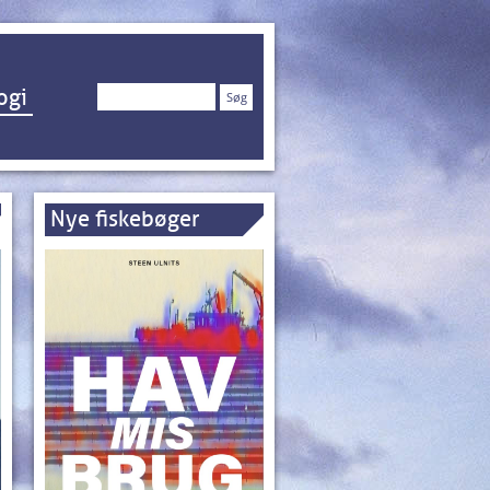
Søg
ogi
efter:
Nye fiskebøger