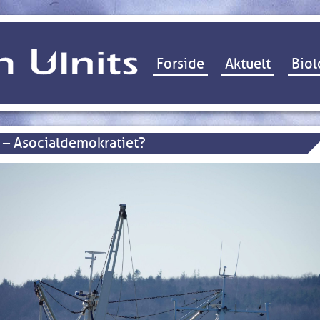
Hop til indhold
Forside
Aktuelt
Biol
– Asocialdemokratiet?