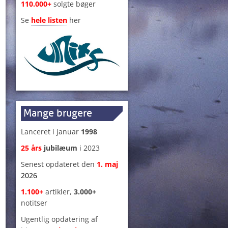
110.000+
solgte bøger
Se
hele listen
her
Mange brugere
Lanceret i januar
1998
25 års
jubilæum
i 2023
Senest opdateret den
1
.
maj
2026
1.100+
artikler,
3.000+
notitser
Ugentlig opdatering af