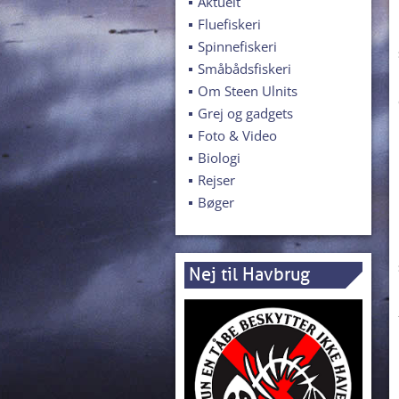
Aktuelt
Fluefiskeri
Spinnefiskeri
Småbådsfiskeri
Om Steen Ulnits
Grej og gadgets
Foto & Video
Biologi
Rejser
Bøger
Nej til Havbrug