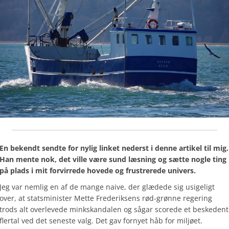
En bekendt sendte for nylig linket nederst i denne artikel til mig.
Han mente nok, det ville være sund læsning og sætte nogle ting
på plads i mit forvirrede hovede og frustrerede univers.
Jeg var nemlig en af de mange naive, der glædede sig usigeligt
over, at statsminister Mette Frederiksens rød-grønne regering
trods alt overlevede minkskandalen og sågar scorede et beskedent
flertal ved det seneste valg. Det gav fornyet håb for miljøet.