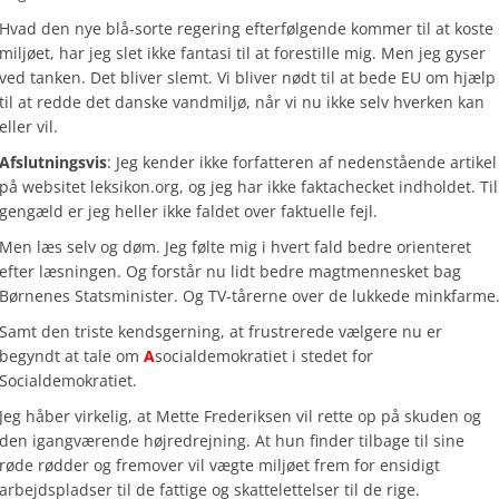
Hvad den nye blå-sorte regering efterfølgende kommer til at koste
miljøet, har jeg slet ikke fantasi til at forestille mig. Men jeg gyser
ved tanken. Det bliver slemt. Vi bliver nødt til at bede EU om hjælp
til at redde det danske vandmiljø, når vi nu ikke selv hverken kan
eller vil.
Afslutningsvis
: Jeg kender ikke forfatteren af nedenstående artikel
på websitet leksikon.org, og jeg har ikke faktachecket indholdet. Til
gengæld er jeg heller ikke faldet over faktuelle fejl.
Men læs selv og døm. Jeg følte mig i hvert fald bedre orienteret
efter læsningen. Og forstår nu lidt bedre magtmennesket bag
Børnenes Statsminister. Og TV-tårerne over de lukkede minkfarme
Samt den triste kendsgerning, at frustrerede vælgere nu er
begyndt at tale om
A
socialdemokratiet i stedet for
Socialdemokratiet.
Jeg håber virkelig, at Mette Frederiksen vil rette op på skuden og
den igangværende højredrejning. At hun finder tilbage til sine
røde rødder og fremover vil vægte miljøet frem for ensidigt
arbejdspladser til de fattige og skattelettelser til de rige.