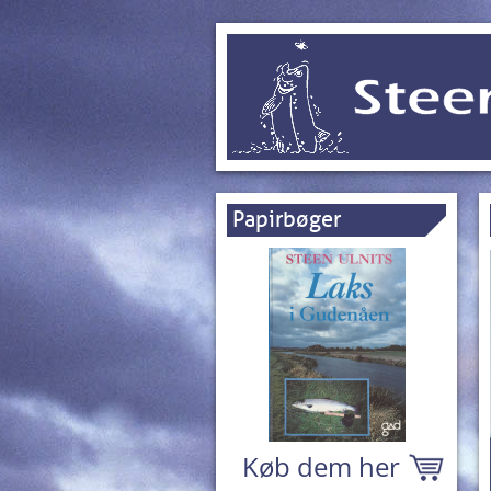
Papirbøger
Køb dem her