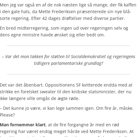
Men jeg var også en af de nok næsten lige så mange, der fik kaffen
i den gale hals, da Mette Frederiksen præsenterede sin nye blå-
sorte regering. Efter 42 dages drøftelser med diverse partier.
En bred midterregering, som ingen ud over regeringen selv og
dens egne ministre havde ønsket sig eller bedt om.
– Var det mon takken for støtten til Socialdemokratiet og regeringens
tidligere parlamentariske grundlag?
Det var det åbenbart. Oppositionens SF kvitterede endda med at
strikke en forelsket sweater til den knibske statsminister, der nu
ikke længere ville omgås de ægte røde.
– Det kunne jo være, vi kan lege sammen igen. Om fire år, måske.
Please?
Man fornemmer klart
, at de fire forgangne år med en rød
regering har været endog meget hårde ved Mette Frederiksen. At