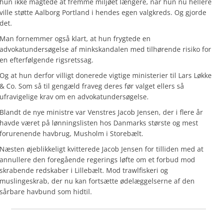
hun ikke magtede at fremme miljøet længere, når hun nu hellere
ville støtte Aalborg Portland i hendes egen valgkreds. Og gjorde
det.
Man fornemmer også klart, at hun frygtede en
advokatundersøgelse af minkskandalen med tilhørende risiko for
en efterfølgende rigsretssag.
Og at hun derfor villigt donerede vigtige ministerier til Lars Løkke
& Co. Som så til gengæld fraveg deres før valget ellers så
ufravigelige krav om en advokatundersøgelse.
Blandt de nye ministre var Venstres Jacob Jensen, der i flere år
havde været på lønningslisten hos Danmarks største og mest
forurenende havbrug, Musholm i Storebælt.
Næsten øjeblikkeligt kvitterede Jacob Jensen for tilliden med at
annullere den foregående regerings løfte om et forbud mod
skrabende redskaber i Lillebælt. Mod trawlfiskeri og
muslingeskrab, der nu kan fortsætte ødelæggelserne af den
sårbare havbund som hidtil.