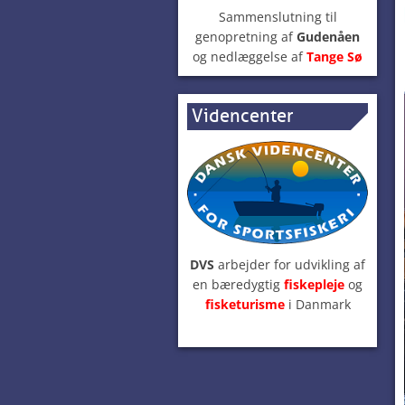
Sammenslutning til
genopretning af
Gudenåen
og nedlæggelse af
Tange Sø
Videncenter
DVS
arbejder for udvikling af
en bæredygtig
fiskepleje
og
fisketurisme
i Danmark