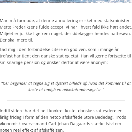
Man må formode, at denne annullering er sket med statsminister
Mette Frederiksens fulde accept. Vi har i hvert fald ikke hørt andet.
Miljøet er jo ikke ligefrem noget, der ødelægger hendes nattesøvn.
Der skal mere til.
Lad mig i den forbindelse citere en god ven, som i mange år
trofast har tjent den danske stat og etat. Han vil gerne fortsætte til
sin snarlige pension og ønsker derfor at være anonym:
“Der begynder at tegne sig et dystert billede af, hvad det kommer til at
koste at undgå en advokatundersøgelse.”
Indtil videre har det helt konkret kostet danske skatteydere en
årlig fridag i form af den netop afskaffede Store Bededag. Trods
økonomisk overvismand Carl-Johan Dalgaards stærke tvivl om
nogen reel effekt af afskaffelsen.