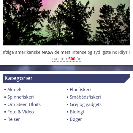
Ifølge amerikanske
NASA
de mest intense og sydligste
nordlys
i
næsten
500
år
Kategorier
Aktuelt
Fluefiskeri
Spinnefiskeri
Småbådsfiskeri
Om Steen Ulnits
Grej og gadgets
Foto & Video
Biologi
Rejser
Bøger