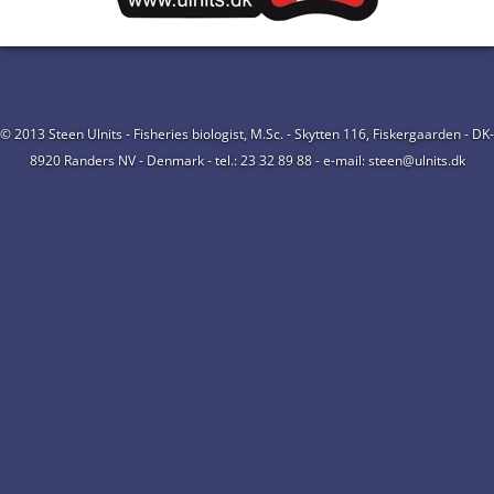
© 2013 Steen Ulnits - Fisheries biologist, M.Sc. - Skytten 116, Fiskergaarden - DK-
8920 Randers NV - Denmark - tel.: 23 32 89 88 - e-mail: steen@ulnits.dk