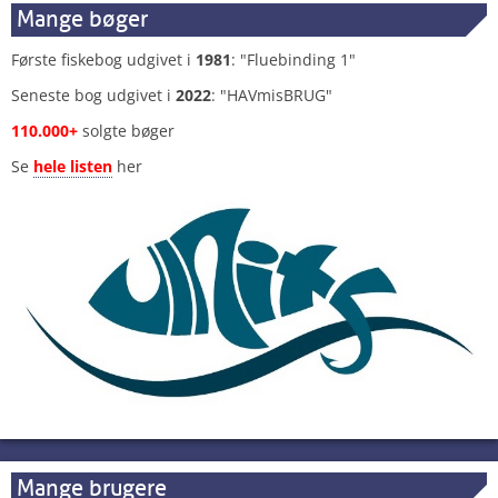
Mange bøger
Første fiskebog udgivet i
1981
: "Fluebinding 1"
Seneste bog udgivet i
2022
: "HAVmisBRUG"
110.000+
solgte bøger
Se
hele listen
her
Mange brugere