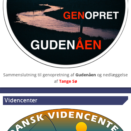
Sammenslutning til genopretning af
Gudenåen
og nedlæggelse
af
Tange Sø
Videncenter