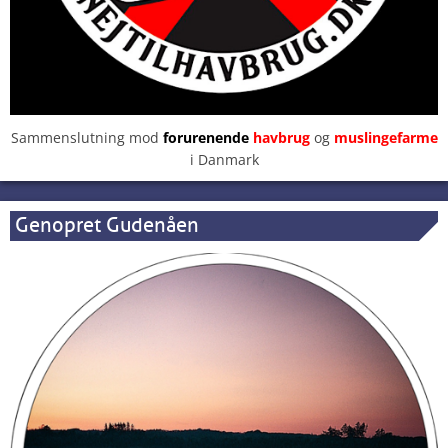
Sammenslutning mod
forurenende
havbrug
og
muslingefarme
i Danmark
Genopret Gudenåen