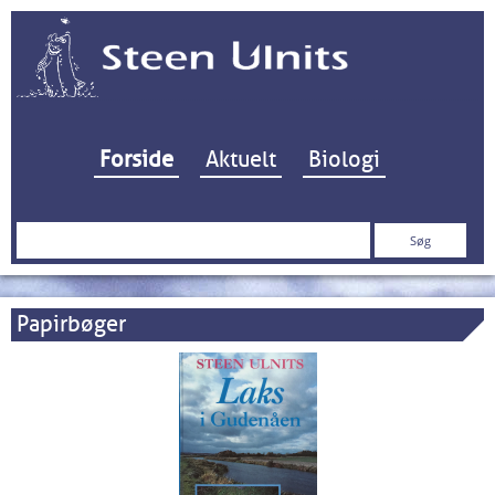
Hop til indhold
Forside
Aktuelt
Biologi
Søg
efter:
Papirbøger