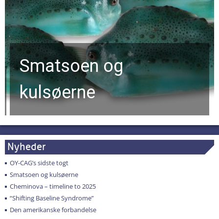
Smatsoen og
kulsøerne
Nyheder
OY-CAG’s sidste togt
Smatsoen og kulsøerne
Cheminova – timeline to 2025
“Shifting Baseline Syndrome”
Den amerikanske forbandelse