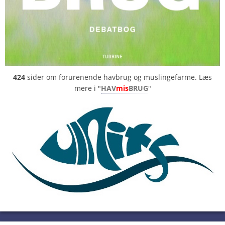
424
sider om forurenende havbrug og muslingefarme. Læs
mere i "
HAV
mis
BRUG
"