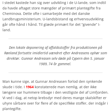
I stedet kastede han sig over udvikling i de U-lande, som indtil
da havde aftaget store mængder af primært plantegifte fra
Cheminova. Dette ofte i samarbejde med det danske
Landbrugsministerium. U-landsbistand og erhvervsudvikling
går ofte hånd i hånd. Til glæde primært for det “givende” I-
land.
Den lokale deponering af affaldsstoffer fra produktionen på
Rønland fortsatte imidlertid uændret efter Andreasens ophør som
direktør. Gunnar Andreasen selv døde på Cypern den 5. januar
1989, 74 år gammel.
Man kunne sige, at Gunnar Andreasen forlod den synkende
skude i tide. I
1964
konstaterede man nemlig, at der ikke
længere var hummere tilbage i den vestligste del af Limfjorden.
Vi ved i dag, at netop krebsdyr med deres mange skalskifter er
uhyre sårbare over for flere af de specifikke stoffer, der indgår i
plantegifte.