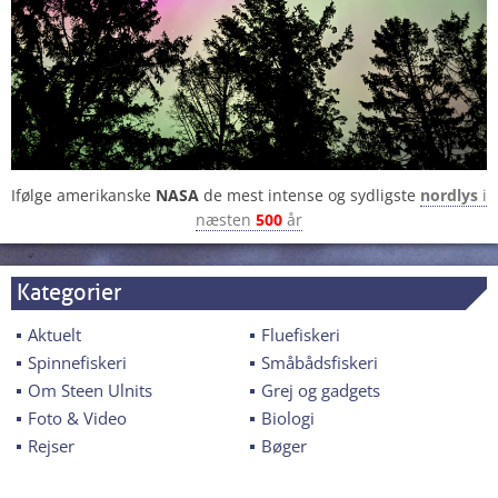
Ifølge amerikanske
NASA
de mest intense og sydligste
nordlys
i
næsten
500
år
Kategorier
Aktuelt
Fluefiskeri
Spinnefiskeri
Småbådsfiskeri
Om Steen Ulnits
Grej og gadgets
Foto & Video
Biologi
Rejser
Bøger