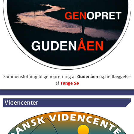
Sammenslutning til genopretning af
Gudenåen
og nedlæggelse
af
Tange Sø
Videncenter