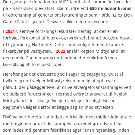
Den generøse donation fra AUFF fandt sted samme år, hvor der
på Finansloven blev afsat ikke mindre end
630 millioner kroner
til oprensning af generationsforureninger som Høfde 42 og Den
Gamle Fabriksgrund. Desværre ikke den nuværende.
I
2021
viser nye forskningsresultater nemlig, at der er en
forhøjet forekomst af blære- og nyrekræft blandt borgere bosat
i Thyborøn og Harboøre. Dette sammenlignet med to andre
fiskerbyer på Vestjysten. I
2022
anslår Region Midtjylland, at
den gamle Cheminova-grund indeholder omkring 8 tons
kviksølv og 40 tons pesticider.
Herefter går der desværre ged i sager og sagsgang. Uvist af
hvilken grund vælger Miljøstyrelsen nemlig at ophæve et
påbud, der pålægger FMC at drive afværgeforanstaltninger ved
de tidligere forureninger. Hermed overgår ansvaret til Region
Midtjylland, der ikke godvilligt overtager forpligtelserne.
Regionen vælger derfor at lægge sag an mod styrelsen.
FMC vælger herefter at indgå en frivillig, men midlertidig aftale
med regionen om, at der pumpes forurenet grundvand op,
som ledes ind gennem fabrikkens eget rensningsanlæg. Inden