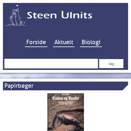
Hop til indhold
Forside
Aktuelt
Biologi
Søg
efter:
Papirbøger