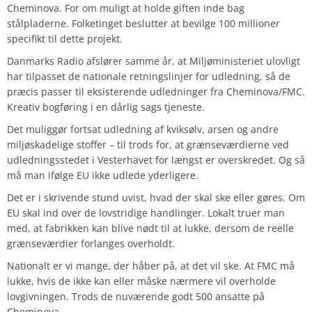
Cheminova. For om muligt at holde giften inde bag
stålpladerne. Folketinget beslutter at bevilge 100 millioner
specifikt til dette projekt.
Danmarks Radio afslører samme år, at Miljøministeriet ulovligt
har tilpasset de nationale retningslinjer for udledning, så de
præcis passer til eksisterende udledninger fra Cheminova/FMC.
Kreativ bogføring i en dårlig sags tjeneste.
Det muliggør fortsat udledning af kviksølv, arsen og andre
miljøskadelige stoffer – til trods for, at grænseværdierne ved
udledningsstedet i Vesterhavet for længst er overskredet. Og så
må man ifølge EU ikke udlede yderligere.
Det er i skrivende stund uvist, hvad der skal ske eller gøres. Om
EU skal ind over de lovstridige handlinger. Lokalt truer man
med, at fabrikken kan blive nødt til at lukke, dersom de reelle
grænseværdier forlanges overholdt.
Nationalt er vi mange, der håber på, at det vil ske. At FMC må
lukke, hvis de ikke kan eller måske nærmere vil overholde
lovgivningen. Trods de nuværende godt 500 ansatte på
Cheminova.