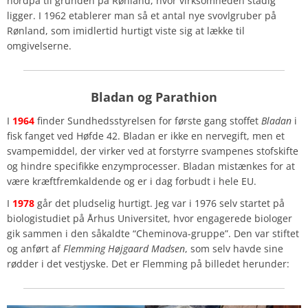
nordpå til grunden på Rønland, hvor virksomheden stadig
ligger. I 1962 etablerer man så et antal nye svovlgruber på
Rønland, som imidlertid hurtigt viste sig at lække til
omgivelserne.
Bladan og Parathion
I
1964
finder Sundhedsstyrelsen for første gang stoffet
Bladan
i
fisk fanget ved Høfde 42. Bladan er ikke en nervegift, men et
svampemiddel, der virker ved at forstyrre svampenes stofskifte
og hindre specifikke enzymprocesser. Bladan mistænkes for at
være kræftfremkaldende og er i dag forbudt i hele EU.
I
1978
går det pludselig hurtigt. Jeg var i 1976 selv startet på
biologistudiet på Århus Universitet, hvor engagerede biologer
gik sammen i den såkaldte “Cheminova-gruppe”. Den var stiftet
og anført af
Flemming Højgaard Madsen
, som selv havde sine
rødder i det vestjyske. Det er Flemming på billedet herunder: