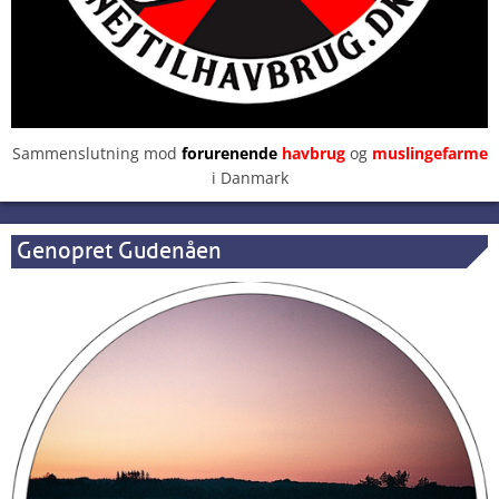
Sammenslutning mod
forurenende
havbrug
og
muslingefarme
i Danmark
Genopret Gudenåen