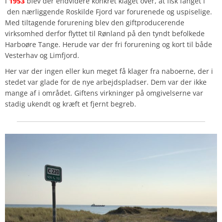
I
1953
blev der endvidere konkret klaget over, at fisk fanget i
den nærliggende Roskilde Fjord var forurenede og uspiselige.
Med tiltagende forurening blev den giftproducerende
virksomhed derfor flyttet til Rønland på den tyndt befolkede
Harboøre Tange. Herude var der fri forurening og kort til både
Vesterhav og Limfjord.
Her var der ingen eller kun meget få klager fra naboerne, der i
stedet var glade for de nye arbejdspladser. Dem var der ikke
mange af i området. Giftens virkninger på omgivelserne var
stadig ukendt og kræft et fjernt begreb.