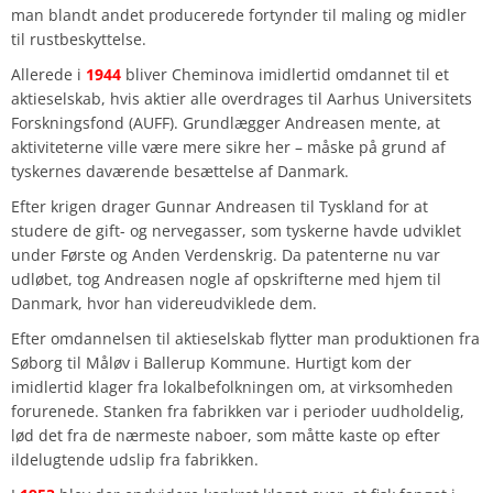
man blandt andet producerede fortynder til maling og midler
til rustbeskyttelse.
Allerede i
1944
bliver Cheminova imidlertid omdannet til et
aktieselskab, hvis aktier alle overdrages til Aarhus Universitets
Forskningsfond (AUFF). Grundlægger Andreasen mente, at
aktiviteterne ville være mere sikre her – måske på grund af
tyskernes daværende besættelse af Danmark.
Efter krigen drager Gunnar Andreasen til Tyskland for at
studere de gift- og nervegasser, som tyskerne havde udviklet
under Første og Anden Verdenskrig. Da patenterne nu var
udløbet, tog Andreasen nogle af opskrifterne med hjem til
Danmark, hvor han videreudviklede dem.
Efter omdannelsen til aktieselskab flytter man produktionen fra
Søborg til Måløv i Ballerup Kommune. Hurtigt kom der
imidlertid klager fra lokalbefolkningen om, at virksomheden
forurenede. Stanken fra fabrikken var i perioder uudholdelig,
lød det fra de nærmeste naboer, som måtte kaste op efter
ildelugtende udslip fra fabrikken.