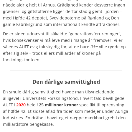
nåede aldrig helt til Århus. Grådighed kender desværre ingen
grænser, og giftstofferne ligger derfor stadig gemt i jorden –
med Høfde 42 depotet, Svovldepoterne på Rønland og Den
gamle Fabriksgrund som internationalt kendte attraktioner.
De er siden udnævnt til såkaldte “generationsforureninger”,
hvis konsekvenser vi må leve med i mange år fremover. Vi er
således AUFF evig tak skyldig for, at de bare
ikke
ville rydde op
efter sig selv – trods ellers milliarder af kroner på
forskningskontoen.
Den dårlige samvittighed
En smule dårlig samvittighed havde man tilsyneladende
alligevel i Universitets Forskningsfond. I hvert fald bevilligede
AUFF i
2020
hele
125 millioner kroner
specifikt til oprensning
af høfde 42. Et sidste aflad fra tiden som medejer under Auriga
Industries. En dråbe i havet og et næppe mærkbart greb i den
milliardstore pengekasse.