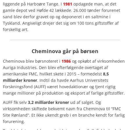
liggende på Harboøre Tange. I
1981
opdagede man, at det
gamle depot ved Høfde 42 lækkede. 26.000 tønder forurenet
sand blev derfor gravet op og deponeret i en saltmine i
Tyskland. Angiveligt drejer det sig om 100 tons giftstoffer af
forskellig art.
Cheminova går på børsen
Cheminova blev børsnoteret i
1986
og opkøbt af virksomheden
Auriga Industries. Den blev efterfølgende overtaget af
amerikanske FMC, hvilket skete i 2015 – formedelst
8,5
milliarder kroner
. Indtil da havde Aarhus Universitets
Forskningsfond (AUFF) været hovedaktionær og tjent rigtig
mange millioner på produktion og eksport af farlige giftstoffer.
AUFF fik selv
3,2 milliarder kroner
ud af salget. Og
virksomheden skiftede bekvemt navn fra Cheminova til “FMC
Site Rønland”. Et ikke ukendt greb i en branche kendt for farlig
forurening.