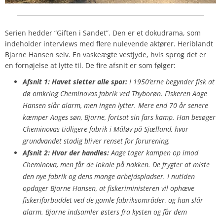
Serien hedder “Giften i Sandet”. Den er et dokudrama, som
indeholder interviews med flere nulevende aktører. Heriblandt
Bjarne Hansen selv. En vaskeægte vestjyde, hvis sprog det er
en fornøjelse at lytte til. De fire afsnit er som følger:
Afsnit 1: Havet sletter alle spor:
I 1950’erne begynder fisk at
dø omkring Cheminovas fabrik ved Thyborøn. Fiskeren Aage
Hansen slår alarm, men ingen lytter. Mere end 70 år senere
kæmper Aages søn, Bjarne, fortsat sin fars kamp. Han besøger
Cheminovas tidligere fabrik i Måløv på Sjælland, hvor
grundvandet stadig bliver renset for forurening.
Afsnit 2: Hvor der handles:
Aage tager kampen op imod
Cheminova, men får de lokale på nakken. De frygter at miste
den nye fabrik og dens mange arbejdspladser. I nutiden
opdager Bjarne Hansen, at fiskeriministeren vil ophæve
fiskeriforbuddet ved de gamle fabriksområder, og han slår
alarm. Bjarne indsamler østers fra kysten og får dem