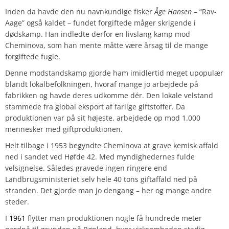
Inden da havde den nu navnkundige fisker
Åge Hansen
– “Rav-
Aage” også kaldet – fundet forgiftede måger skrigende i
dødskamp. Han indledte derfor en livslang kamp mod
Cheminova, som han mente måtte være årsag til de mange
forgiftede fugle.
Denne modstandskamp gjorde ham imidlertid meget upopulær
blandt lokalbefolkningen, hvoraf mange jo arbejdede på
fabrikken og havde deres udkomme dér. Den lokale velstand
stammede fra global eksport af farlige giftstoffer. Da
produktionen var på sit højeste, arbejdede op mod 1.000
mennesker med giftproduktionen.
Helt tilbage i 1953 begyndte Cheminova at grave kemisk affald
ned i sandet ved Høfde 42. Med myndighedernes fulde
velsignelse. Således gravede ingen ringere end
Landbrugsministeriet selv hele 40 tons giftaffald ned på
stranden. Det gjorde man jo dengang – her og mange andre
steder.
I
1961
flytter man produktionen nogle få hundrede meter