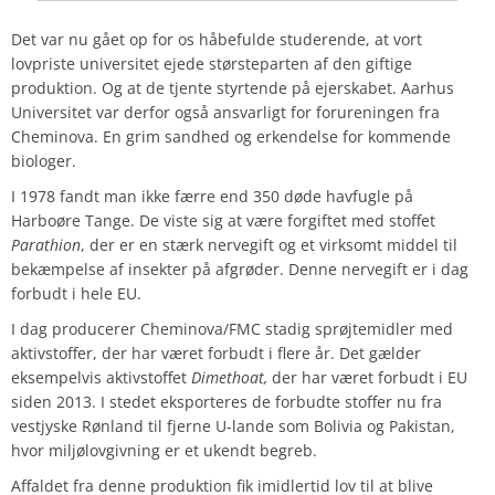
Det var nu gået op for os håbefulde studerende, at vort
lovpriste universitet ejede størsteparten af den giftige
produktion. Og at de tjente styrtende på ejerskabet. Aarhus
Universitet var derfor også ansvarligt for forureningen fra
Cheminova. En grim sandhed og erkendelse for kommende
biologer.
I 1978 fandt man ikke færre end 350 døde havfugle på
Harboøre Tange. De viste sig at være forgiftet med stoffet
Parathion
, der er en stærk nervegift og et virksomt middel til
bekæmpelse af insekter på afgrøder. Denne nervegift er i dag
forbudt i hele EU.
I dag producerer Cheminova/FMC stadig sprøjtemidler med
aktivstoffer, der har været forbudt i flere år. Det gælder
eksempelvis aktivstoffet
Dimethoat,
der har været forbudt i EU
siden 2013. I stedet eksporteres de forbudte stoffer nu fra
vestjyske Rønland til fjerne U-lande som Bolivia og Pakistan,
hvor miljølovgivning er et ukendt begreb.
Affaldet fra denne produktion fik imidlertid lov til at blive