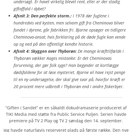
undersøgt. Er havet virkelig blevet rent, eller er der stadig
giftaffald i dybet?
Afsnit 3: Den perfekte storm.:
I 1978 dør fuglene i
hundredvis ved kysten, men selvom gift fra Cheminova bliver
fundet i dyrene, går fabrikken fri. Bjarne opsøger en tidligere
Cheminova-ansat, hvis forklaring på de døde fugle kan vende
op og ned på den offentligt kendte historie.
Afsnit 4: Skyggen over Thyborøn:
De mange kræfttilfælde i
Thyborøn vækker Aages mistanke: Er det Cheminovas
forurening, der gør folk syge? Han begynder at kortlægge
dødsfaldene for at løse mysteriet. Bjarne vil have rejst penge
til en ny undersøgelse, der skal give svar på, hvorfor kræft er
20 procent mere udbredt i Thyborøn end i andre fiskerbyer.
“Giften i Sandet” er en såkaldt dokudramaserie produceret af
TIKI Media med støtte fra Public Service Puljen. Serien havde
premiere på TV 2 Play og TV 2 søndag den 14. september.
Jeg havde naturligvis reserveret plads på første række. Den nye