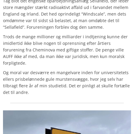
Tag blot det engelske oparbejdningsanlæg Sellafield, der leder
store mængder stærkt radioaktivt affald ud i farvandet mellem
England og Irland. Det hed oprindeligt “Windscale”, men dets
omdømme var til sidst så belastet, at man omdøbte det til
“Sellafield”. Forureningen forblev dog den samme.
Trods de mange millioner og milliarder i indtjening kunne der
imidlertid ikke blive nogen til oprensning efter årtiers
forurening fra Cheminova med giftige stoffer. De penge ville
AUFF ikke af med, da man ikke var juridisk, men kun moralsk
forpligtede.
Og moral var desværre en mangelvare inden for universitetets
ellers prisbelønnede gule murstensvægge, hvor jeg selv har
tilbragt flere år af min studietid. Det er pinligt at skulle fortælle
det til andre.