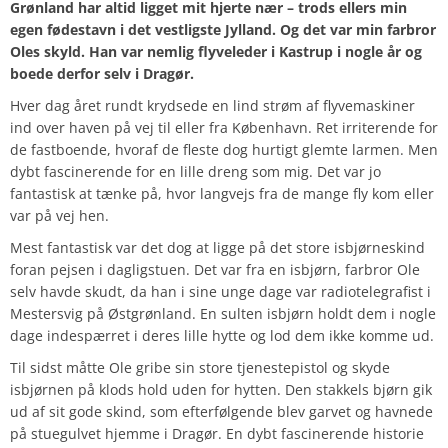
Grønland har altid ligget mit hjerte nær – trods ellers min
egen fødestavn i det vestligste Jylland. Og det var min farbror
Oles skyld. Han var nemlig flyveleder i Kastrup i nogle år og
boede derfor selv i Dragør.
Hver dag året rundt krydsede en lind strøm af flyvemaskiner
ind over haven på vej til eller fra København. Ret irriterende for
de fastboende, hvoraf de fleste dog hurtigt glemte larmen. Men
dybt fascinerende for en lille dreng som mig. Det var jo
fantastisk at tænke på, hvor langvejs fra de mange fly kom eller
var på vej hen.
Mest fantastisk var det dog at ligge på det store isbjørneskind
foran pejsen i dagligstuen. Det var fra en isbjørn, farbror Ole
selv havde skudt, da han i sine unge dage var radiotelegrafist i
Mestersvig på Østgrønland. En sulten isbjørn holdt dem i nogle
dage indespærret i deres lille hytte og lod dem ikke komme ud.
Til sidst måtte Ole gribe sin store tjenestepistol og skyde
isbjørnen på klods hold uden for hytten. Den stakkels bjørn gik
ud af sit gode skind, som efterfølgende blev garvet og havnede
på stuegulvet hjemme i Dragør. En dybt fascinerende historie