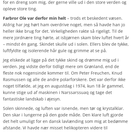
for en dreng som mig, der gerne ville ud i den store verden og
opleve store ting.
Farbror Ole var derfor min helt
– trods et beskedent væsen.
Aldrig har jeg hørt ham overdrive noget, men så havde han jo
heller ikke brug for det. Virkeligheden rakte så rigeligt. Til de
mere jordnære ting hørte, at isbjørnen skam blev luftet hvert år
– mindst én gang. Skindet skulle ud i solen. Ellers blev de tykke,
luftfyldte og isolerende hår gule og grimme at se på.
Jeg elskede at ligge på det tykke skind og drømme mig ud i
verden. Jeg vidste derfor tidligt mere om Grønland, end de
fleste nok nogensinde kommer til. Om Peter Freuchen, Knud
Rasmussen og alle de andre polarforskere. Det var derfor ikke
noget tilfælde, at jeg en augustdag i 1974, kun 18 år gammel,
kunne stige ud af maskinen i Narssarssuaq og tage det
fantastiske landskab i øjesyn.
Solen skinnede, og luften var isnende, men tør og krystalklar.
Den skar i lungerne på den gode måde. Den klare luft gjorde
det helt umuligt for en dansk lavlænding som mig at bedømme
afstande. Vi havde nær misset helikopteren videre til