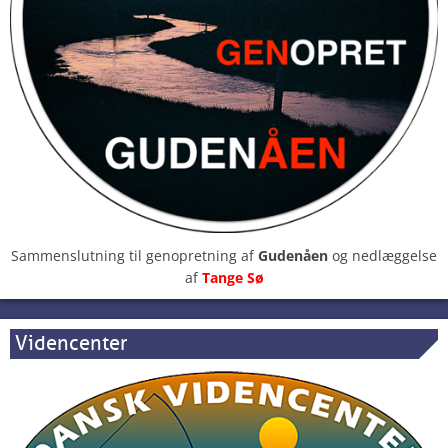
Sammenslutning til genopretning af
Gudenåen
og nedlæggelse
af
Tange Sø
Videncenter