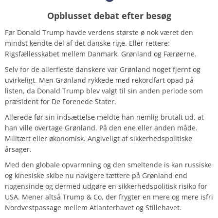
Opblusset debat efter besøg
Før Donald Trump havde verdens største ø nok været den
mindst kendte del af det danske rige. Eller rettere:
Rigsfællesskabet mellem Danmark, Grønland og Færøerne.
Selv for de allerfleste danskere var Grønland noget fjernt og
uvirkeligt. Men Grønland rykkede med rekordfart opad på
listen, da Donald Trump blev valgt til sin anden periode som
præsident for De Forenede Stater.
Allerede før sin indsættelse meldte han nemlig brutalt ud, at
han ville overtage Grønland. På den ene eller anden måde.
Militært eller økonomisk. Angiveligt af sikkerhedspolitiske
årsager.
Med den globale opvarmning og den smeltende is kan russiske
og kinesiske skibe nu navigere tættere på Grønland end
nogensinde og dermed udgøre en sikkerhedspolitisk risiko for
USA. Mener altså Trump & Co, der frygter en mere og mere isfri
Nordvestpassage mellem Atlanterhavet og Stillehavet.