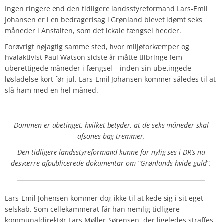
Ingen ringere end den tidligere landsstyreformand Lars-Emil
Johansen er i en bedragerisag i Grønland blevet idømt seks
måneder i Anstalten, som det lokale fængsel hedder.
Forøvrigt nøjagtig samme sted, hvor miljøforkæmper og
hvalaktivist Paul Watson sidste år måtte tilbringe fem
uberettigede måneder i fængsel – inden sin ubetingede
løsladelse kort før jul. Lars-Emil Johansen kommer således til at
slå ham med en hel måned.
Dommen er ubetinget, hvilket betyder, at de seks måneder skal
afsones bag tremmer.
Den tidligere landsstyreformand kunne for nylig ses i DR’s nu
desværre afpublicerede dokumentar om “Grønlands hvide guld”.
Lars-Emil Johensen kommer dog ikke til at kede sig i sit eget
selskab. Som cellekammerat får han nemlig tidligere
kommunaldirektør Lars Møller-Sørensen, der ligeledes straffes