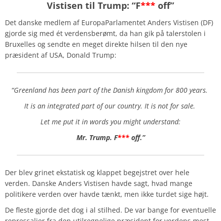
Vistisen til Trump: “F
***
off”
Det danske medlem af EuropaParlamentet Anders Vistisen (DF)
gjorde sig med ét verdensberømt, da han gik på talerstolen i
Bruxelles og sendte en meget direkte hilsen til den nye
præsident af USA, Donald Trump:
“Greenland has been part of the Danish kingdom for 800 years.
It is an integrated part of our country. It is not for sale.
Let me put it in words you might understand:
Mr. Trump. F
***
off.”
Der blev grinet ekstatisk og klappet begejstret over hele
verden. Danske Anders Vistisen havde sagt, hvad mange
politikere verden over havde tænkt, men ikke turdet sige højt.
De fleste gjorde det dog i al stilhed. De var bange for eventuelle
repressalier fra den utilregnelige præsident for verdens mest