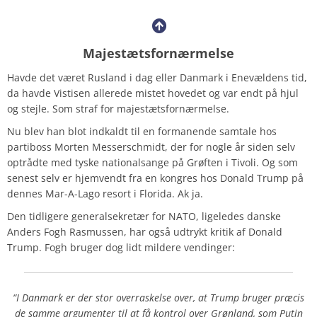
Majestætsfornærmelse
Havde det været Rusland i dag eller Danmark i Enevældens tid,
da havde Vistisen allerede mistet hovedet og var endt på hjul
og stejle. Som straf for majestætsfornærmelse.
Nu blev han blot indkaldt til en formanende samtale hos
partiboss Morten Messerschmidt, der for nogle år siden selv
optrådte med tyske nationalsange på Grøften i Tivoli. Og som
senest selv er hjemvendt fra en kongres hos Donald Trump på
dennes Mar-A-Lago resort i Florida. Ak ja.
Den tidligere generalsekretær for NATO, ligeledes danske
Anders Fogh Rasmussen, har også udtrykt kritik af Donald
Trump. Fogh bruger dog lidt mildere vendinger:
“I Danmark er der stor overraskelse over, at Trump bruger præcis
de samme argumenter til at få kontrol over Grønland, som Putin