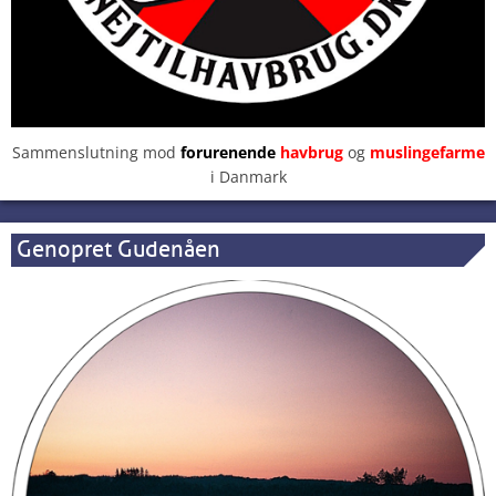
Sammenslutning mod
forurenende
havbrug
og
muslingefarme
i Danmark
Genopret Gudenåen