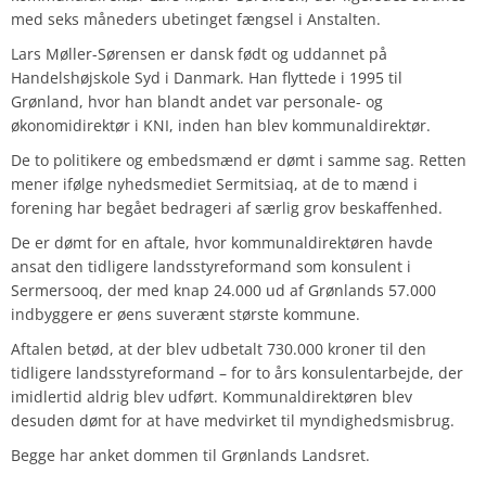
med seks måneders ubetinget fængsel i Anstalten.
Lars Møller-Sørensen er dansk født og uddannet på
Handelshøjskole Syd i Danmark. Han flyttede i 1995 til
Grønland, hvor han blandt andet var personale- og
økonomidirektør i KNI, inden han blev kommunaldirektør.
De to politikere og embedsmænd er dømt i samme sag. Retten
mener ifølge nyhedsmediet Sermitsiaq, at de to mænd i
forening har begået bedrageri af særlig grov beskaffenhed.
De er dømt for en aftale, hvor kommunaldirektøren havde
ansat den tidligere landsstyreformand som konsulent i
Sermersooq, der med knap 24.000 ud af Grønlands 57.000
indbyggere er øens suverænt største kommune.
Aftalen betød, at der blev udbetalt 730.000 kroner til den
tidligere landsstyreformand – for to års konsulentarbejde, der
imidlertid aldrig blev udført. Kommunaldirektøren blev
desuden dømt for at have medvirket til myndighedsmisbrug.
Begge har anket dommen til Grønlands Landsret.