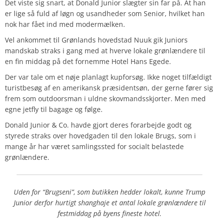
Det viste sig snart, at Donald Junior slægter sin far på. At han
er lige så fuld af løgn og usandheder som Senior, hvilket han
nok har fået ind med modermælken.
Vel ankommet til Grønlands hovedstad Nuuk gik Juniors
mandskab straks i gang med at hverve lokale grønlændere til
en fin middag på det fornemme Hotel Hans Egede.
Der var tale om et nøje planlagt kupforsøg. Ikke noget tilfældigt
turistbesøg af en amerikansk præsidentsøn, der gerne fører sig
frem som outdoorsman i uldne skovmandsskjorter. Men med
egne jetfly til bagage og følge.
Donald Junior & Co. havde gjort deres forarbejde godt og
styrede straks over hovedgaden til den lokale Brugs, som i
mange år har været samlingssted for socialt belastede
grønlændere.
Uden for “Brugseni”, som butikken hedder lokalt, kunne Trump
Junior derfor hurtigt shanghaje et antal lokale grønlændere til
festmiddag på byens fineste hotel.