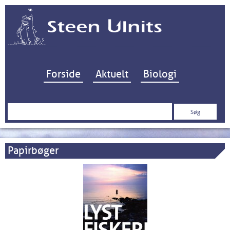
Hop til indhold
Forside
Aktuelt
Biologi
Søg
efter:
Papirbøger