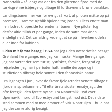
Nanortalik – så langt var der fra den glitrende fjord med de
turkisgrønne isbjerge og tilbage til lufthavnens brune barakker.
Landingsbanen her var for øvrigt så kort, at piloten måtte op på
bremsen, i samme øjeblik hjulene tog jorden. Ellers endte man
i en lodret klippeside for enden af banen. Nye piloter tog
derfor altid tilløb et par gange, inden de satte maskinen
endeligt ned. Det var aldrig kedeligt at se på – hverken udefra
eller inde fra kabinen.
Siden mit første besøg i 1974
har jeg uden overdrivelse besøgt
Grønland flere gange, end jeg kan huske. Mange flere gange.
Jeg har været der som turist, lystfisker, forsker, fotograf og
rejseleder. Jeg har i perioder haft familie deroppe og i
studietiden tilbragt hele somre i den fantastiske natur.
Fra isgangen i juni, hvor de første fjeldørreder vendte tilbage til
fjordens spisekammer. Til efterårets sidste rensdyrjagt, der
ofte foregik i den første nysne. Fra Nanortalik i syd over
Upernavik i nord til Scoresbysund længst mod øst. Det sidste
sted sammen med to medlemmer af Sirius-patruljen. Thule har
jeg desværre aldrig besøgt.