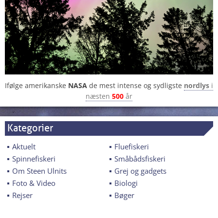
Ifølge amerikanske
NASA
de mest intense og sydligste
nordlys
i
næsten
500
år
Kategorier
Aktuelt
Fluefiskeri
Spinnefiskeri
Småbådsfiskeri
Om Steen Ulnits
Grej og gadgets
Foto & Video
Biologi
Rejser
Bøger