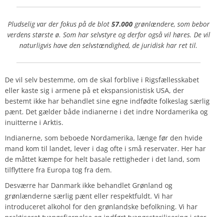
Pludselig var der fokus på de blot
57.000
grønlændere, som bebor
verdens største ø. Som har selvstyre og derfor også vil høres. De vil
naturligvis have den selvstændighed, de juridisk har ret til.
De vil selv bestemme, om de skal forblive i Rigsfællesskabet
eller kaste sig i armene på et ekspansionistisk USA, der
bestemt ikke har behandlet sine egne indfødte folkeslag særlig
pænt. Det gælder både indianerne i det indre Nordamerika og
inuitterne i Arktis.
Indianerne, som beboede Nordamerika, længe før den hvide
mand kom til landet, lever i dag ofte i små reservater. Her har
de måttet kæmpe for helt basale rettigheder i det land, som
tilflyttere fra Europa tog fra dem.
Desværre har Danmark ikke behandlet Grønland og
grønlænderne særlig pænt eller respektfuldt. Vi har
introduceret alkohol for den grønlandske befolkning. Vi har