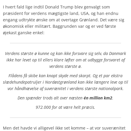
I hvert fald lige indtil Donald Trump blev genvalgt som
præsident for verdens mægtigste land, USA, og han endnu
engang udtrykte ønske om at overtage Grønland. Det være sig
økonomisk eller militært. Baggrunden var og er ved første
øjekast ganske enkel:
Verdens største ø kunne og kan ikke forsvare sig selv, da Danmark
ikke har levet op til ellers klare løfter om at udbygge forsvaret af
verdens største ø.
Flådens få skibe kan knapt skyde med skarpt. Og et par ekstra
slædehundepatruljer i Nordøstgrønland kan ikke længere leve op til
vor håndhævelse af suverænitet i verdens største nationalpark.
Den spænder trods alt over næsten
én million km2
.
972.000 for at være helt præcis.
Men det havde vi alligevel ikke set komme – at vor suverænitet