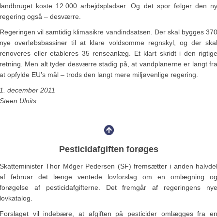
landbruget koste 12.000 arbejdspladser. Og det spor følger den n
regering også – desværre.
Regeringen vil samtidig klimasikre vandindsatsen. Der skal bygges 37
nye overløbsbassiner til at klare voldsomme regnskyl, og der ska
renoveres eller etableres 35 renseanlæg. Et klart skridt i den rigtig
retning. Men alt tyder desværre stadig på, at vandplanerne er langt fr
at opfylde EU’s mål – trods den langt mere miljøvenlige regering.
1. december 2011
Steen Ulnits
Pesticidafgiften forøges
Skatteminister Thor Möger Pedersen (SF) fremsætter i anden halvde
af februar det længe ventede lovforslag om en omlægning o
forøgelse af pesticidafgifterne. Det fremgår af regeringens ny
lovkatalog.
Forslaget vil indebære, at afgiften på pesticider omlægges fra e