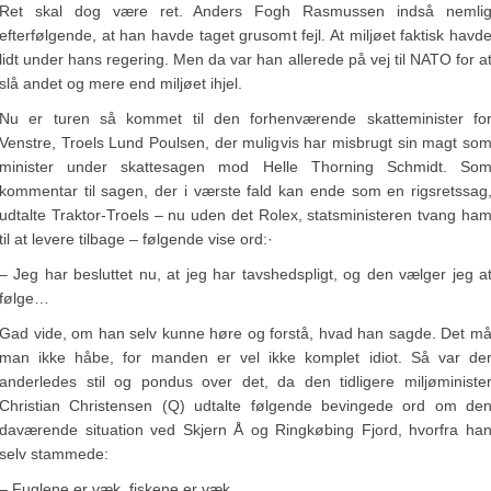
Ret skal dog være ret. Anders Fogh Rasmussen indså nemli
efterfølgende, at han havde taget grusomt fejl. At miljøet faktisk havd
lidt under hans regering. Men da var han allerede på vej til NATO for a
slå andet og mere end miljøet ihjel.
Nu er turen så kommet til den forhenværende skatteminister fo
Venstre, Troels Lund Poulsen, der muligvis har misbrugt sin magt so
minister under skattesagen mod Helle Thorning Schmidt. So
kommentar til sagen, der i værste fald kan ende som en rigsretssag
udtalte Traktor-Troels – nu uden det Rolex, statsministeren tvang ha
til at levere tilbage – følgende vise ord:·
– Jeg har besluttet nu, at jeg har tavshedspligt, og den vælger jeg a
følge…
Gad vide, om han selv kunne høre og forstå, hvad han sagde. Det m
man ikke håbe, for manden er vel ikke komplet idiot. Så var de
anderledes stil og pondus over det, da den tidligere miljøministe
Christian Christensen (Q) udtalte følgende bevingede ord om de
daværende situation ved Skjern Å og Ringkøbing Fjord, hvorfra ha
selv stammede:
– Fuglene er væk, fiskene er væk…