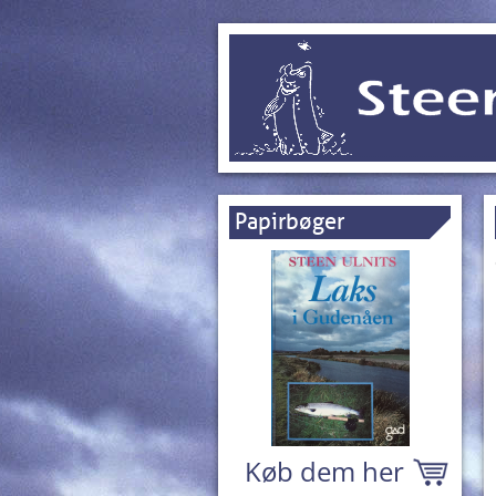
Papirbøger
Køb dem her