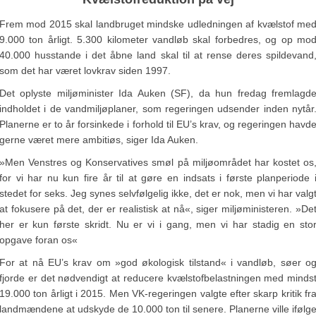
Frem mod 2015 skal landbruget mindske udledningen af kvælstof me
9.000 ton årligt. 5.300 kilometer vandløb skal forbedres, og op mo
40.000 husstande i det åbne land skal til at rense deres spildevand
som det har været lovkrav siden 1997.
Det oplyste miljøminister Ida Auken (SF), da hun fredag fremlagd
indholdet i de vandmiljøplaner, som regeringen udsender inden nytår
Planerne er to år forsinkede i forhold til EU’s krav, og regeringen havd
gerne været mere ambitiøs, siger Ida Auken.
»Men Venstres og Konservatives smøl på miljøområdet har kostet os
for vi har nu kun fire år til at gøre en indsats i første planperiode 
stedet for seks. Jeg synes selvfølgelig ikke, det er nok, men vi har valg
at fokusere på det, der er realistisk at nå«, siger miljøministeren. »De
her er kun første skridt. Nu er vi i gang, men vi har stadig en sto
opgave foran os«
For at nå EU’s krav om »god økologisk tilstand« i vandløb, søer o
fjorde er det nødvendigt at reducere kvælstofbelastningen med minds
19.000 ton årligt i 2015. Men VK-regeringen valgte efter skarp kritik fr
landmændene at udskyde de 10.000 ton til senere. Planerne ville ifølg