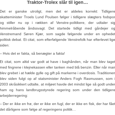
Traktor-Trolex slår til igen…
Det er ganske utroligt, men det er aldeles korrekt: Tidliger
skatteminister Troels Lund Poulsen følger i tidligere slægters fodspo
og stiller nu op i rækken af Venstre-politikere, der udtaler si
himmelråbende åndssvagt. Det startede tidligt med gårdejer o
Venstremand Søren Kjær, som sagde følgende under en ophede
politisk debat. Et citat, som efterfølgende Venstrefolk har efterlevet lig
siden:
– Hvis det er fakta, så benægter a fakta!
Et citat, som altid var godt at have i baghånden, når man blev tage
med fingrene i klejnekassen eller tanken med blå benzin. Eller når ma
blev grebet i at hælde gylle og gift på markerne i overdosis. Traditione
blev siden fulgt op af statsminister Anders Fogh Rasmussen, som 
2003 skråsikkert udtalte, at miljøet havde det mindst lige så godt unde
ham og hans landbrugsstyrede regering som under den tidliger
arbejderregering:
– Der er ikke en frø, der er ikke en fugl, der er ikke en fisk, der har fåe
det dårligere som følge af regeringens politik…