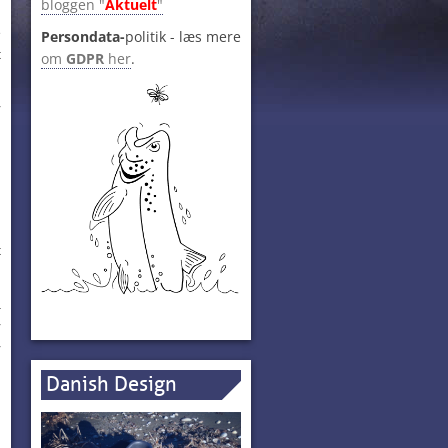
bloggen "
Aktuelt
"
g
e
Persondata-
politik - læs mere
t
om
GDPR
her
.
r
m
m
,
m
t
å
r
r
n
Danish Design
n