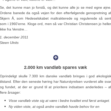
Se, det kunne man jo forstå, og det kunne alle jo se med egne øjne
Ordene banede da også vejen for den efterfølgende genopretning a
Skjern Å, som Hedeselskabet maltrakterede og regulerede så sen
som i 1960’erne. Kloge ord, men så var Christian Christensen jo helle
ikke fra Venstre…
1. december 2011
Steen Ulnits
2.000 km vandløb spares væk
Oprindeligt skulle 7.300 km danske vandløb bringes i god økologis
tilstand. Efter den seneste høring har Naturstyrelsen vurderet alle sva
og fundet, at der er grund til at prioritere indsatsen anderledes – a
flere årsager:
Visse vandløb viste sig at være i bedre kvalitet end først antaget.
Ny viden viste, at også andre vandløb havde behov for en