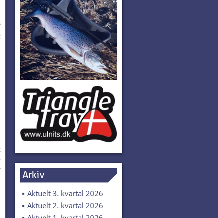
.
f
t
r
k
r
f
Arkiv
Aktuelt 3. kvartal 2026
Aktuelt 2. kvartal 2026
Aktuelt 1. kvartal 2026