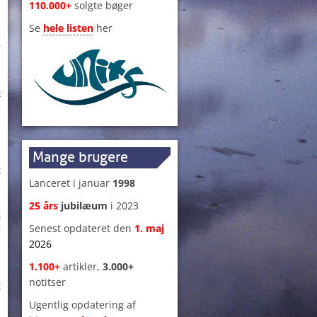
110.000+
solgte bøger
Se
hele listen
her
e
r
g
g
t
e
Mange brugere
t
Lanceret i januar
1998
n
n
25 års
jubilæum
i 2023
i
Senest opdateret den
1
.
maj
r
2026
e
1.100+
artikler,
3.000+
notitser
t
Ugentlig opdatering af