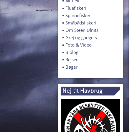
Aktuelt
Fluefiskeri
Spinnefiskeri
Småbådsfiskeri
Om Steen Ulnits
Grej og gadgets
Foto & Video
Biologi
Rejser
Bøger
Nej til Havbrug