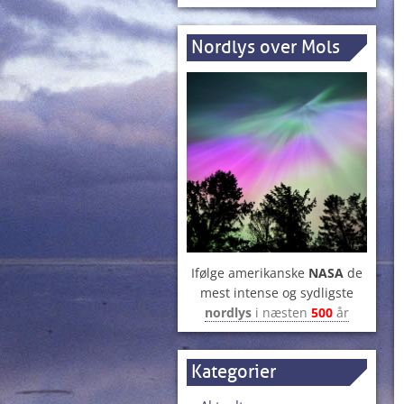
Nordlys over Mols
Ifølge amerikanske
NASA
de
mest intense og sydligste
nordlys
i næsten
500
år
Kategorier