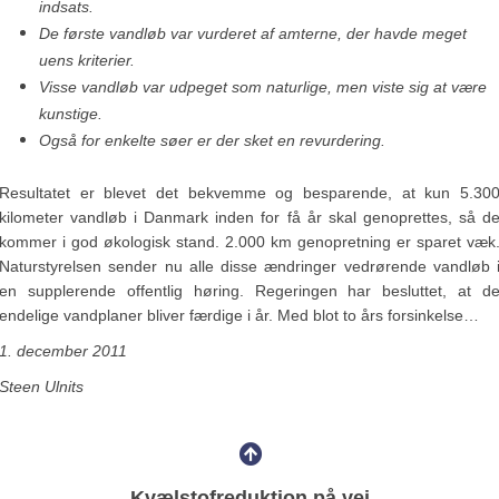
indsats.
De første vandløb var vurderet af amterne, der havde meget
uens kriterier.
Visse vandløb var udpeget som naturlige, men viste sig at være
kunstige.
Også for enkelte søer er der sket en revurdering.
Resultatet er blevet det bekvemme og besparende, at kun 5.30
kilometer vandløb i Danmark inden for få år skal genoprettes, så d
kommer i god økologisk stand. 2.000 km genopretning er sparet væk
Naturstyrelsen sender nu alle disse ændringer vedrørende vandløb 
en supplerende offentlig høring. Regeringen har besluttet, at d
endelige vandplaner bliver færdige i år. Med blot to års forsinkelse…
1. december 2011
Steen Ulnits
Kvælstofreduktion på vej