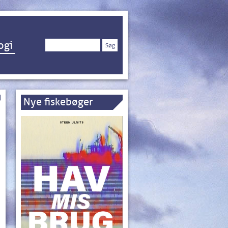
Søg
ogi
efter:
Nye fiskebøger