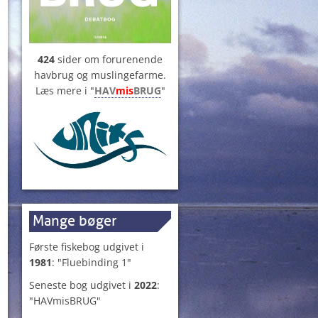
424
sider om forurenende
havbrug og muslingefarme.
Læs mere i "
HAV
mis
BRUG
"
Mange bøger
Første fiskebog udgivet i
1981
: "Fluebinding 1"
Seneste bog udgivet i
2022
:
"HAVmisBRUG"