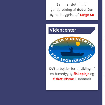
Sammenslutning til
genopretning af
Gudenåen
og nedlæggelse af
Tange Sø
Videncenter
DVS
arbejder for udvikling af
en bæredygtig
fiskepleje
og
fisketurisme
i Danmark