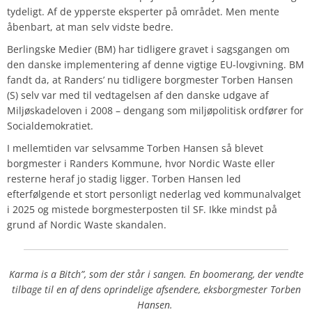
tydeligt. Af de ypperste eksperter på området. Men mente
åbenbart, at man selv vidste bedre.
Berlingske Medier (BM) har tidligere gravet i sagsgangen om
den danske implementering af denne vigtige EU-lovgivning. BM
fandt da, at Randers’ nu tidligere borgmester Torben Hansen
(S) selv var med til vedtagelsen af den danske udgave af
Miljøskadeloven i 2008 – dengang som miljøpolitisk ordfører for
Socialdemokratiet.
I mellemtiden var selvsamme Torben Hansen så blevet
borgmester i Randers Kommune, hvor Nordic Waste eller
resterne heraf jo stadig ligger. Torben Hansen led
efterfølgende et stort personligt nederlag ved kommunalvalget
i 2025 og mistede borgmesterposten til SF. Ikke mindst på
grund af Nordic Waste skandalen.
Karma is a Bitch”, som der står i sangen. En boomerang, der vendte
tilbage til en af dens oprindelige afsendere, eksborgmester Torben
Hansen.