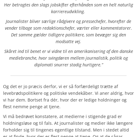
Her betragtes den slags jobskifter efterhånden som en helt naturlig
karriereudvikling.
Journalister bliver særlige rådgivere og pressechefer, hvorefter de
vender tilbage som redaktionschefer, værter eller kommentatorer.
Det samme gælder tidligere politikere, som bevæger sig den
modsatte vej.
Skåret ind til benet er vi vidne til en amerikanisering af den danske
mediebranche, hvor svingdøren mellem journalistik, politik og
diplomati snurrer stadig hurtigere.”
Og det er jo præcis derfor, vi er så forfærdeligt trætte af
levebrødspolitikere og politiske vendekåber. Vi aner aldrig, hvor
vi har dem. Bortset fra dér, hvor der er ledige holdninger og
flest nemme penge at tjene.
Vi må bedrøvet konstatere, at medierne i stigende grad er
holdningsløse og til fals. At journalister og medier ikke længere
forholder sig til tingenes egentlige tilstand. Men i stedet altid
er at finde, hvor der er flest penge at tjene. Og at de sågar