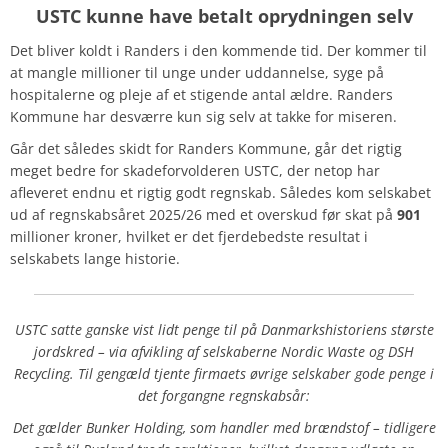
USTC kunne have betalt oprydningen selv
Det bliver koldt i Randers i den kommende tid. Der kommer til
at mangle millioner til unge under uddannelse, syge på
hospitalerne og pleje af et stigende antal ældre. Randers
Kommune har desværre kun sig selv at takke for miseren.
Går det således skidt for Randers Kommune, går det rigtig
meget bedre for skadeforvolderen USTC, der netop har
afleveret endnu et rigtig godt regnskab. Således kom selskabet
ud af regnskabsåret 2025/26 med et overskud før skat på
901
millioner kroner, hvilket er det fjerdebedste resultat i
selskabets lange historie.
USTC satte ganske vist lidt penge til på Danmarkshistoriens største
jordskred – via afvikling af selskaberne Nordic Waste og DSH
Recycling. Til gengæld tjente firmaets øvrige selskaber gode penge i
det forgangne regnskabsår:
Det gælder Bunker Holding, som handler med brændstof – tidligere