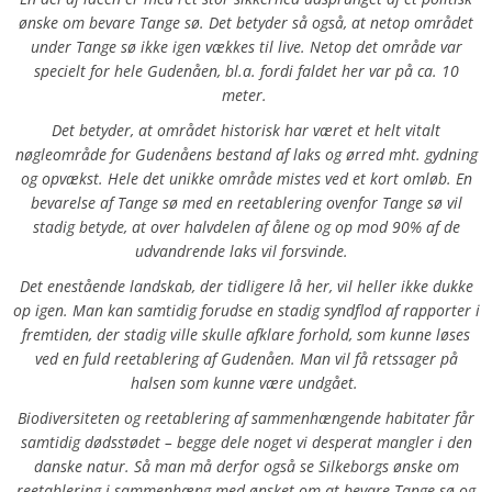
ønske om bevare Tange sø. Det betyder så også, at netop området
under Tange sø ikke igen vækkes til live. Netop det område var
specielt for hele Gudenåen, bl.a. fordi faldet her var på ca. 10
meter.
Det betyder, at området historisk har været et helt vitalt
nøgleområde for Gudenåens bestand af laks og ørred mht. gydning
og opvækst. Hele det unikke område mistes ved et kort omløb. En
bevarelse af Tange sø med en reetablering ovenfor Tange sø vil
stadig betyde, at over halvdelen af ålene og op mod 90% af de
udvandrende laks vil forsvinde.
Det enestående landskab, der tidligere lå her, vil heller ikke dukke
op igen. Man kan samtidig forudse en stadig syndflod af rapporter i
fremtiden, der stadig ville skulle afklare forhold, som kunne løses
ved en fuld reetablering af Gudenåen. Man vil få retssager på
halsen som kunne være undgået.
Biodiversiteten og reetablering af sammenhængende habitater får
samtidig dødsstødet – begge dele noget vi desperat mangler i den
danske natur. Så man må derfor også se Silkeborgs ønske om
reetablering i sammenhæng med ønsket om at bevare Tange sø og