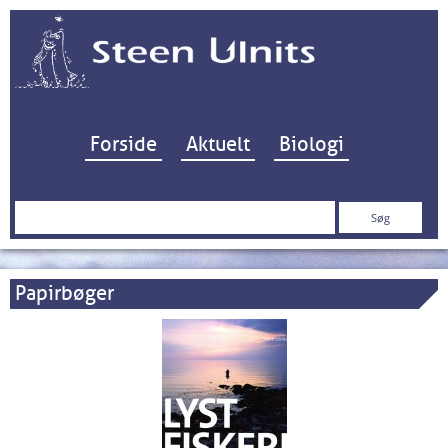
Hop til indhold
Forside
Aktuelt
Biologi
Søg
efter:
Papirbøger