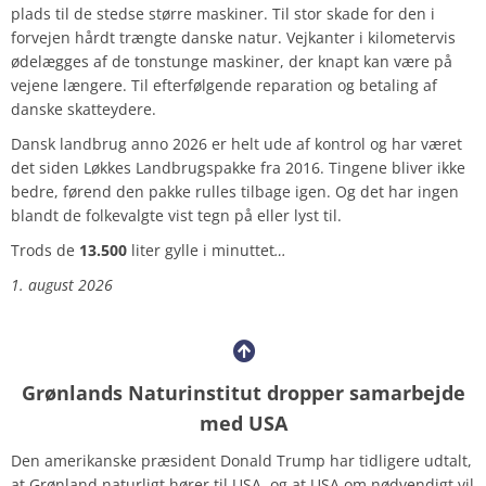
plads til de stedse større maskiner. Til stor skade for den i
forvejen hårdt trængte danske natur. Vejkanter i kilometervis
ødelægges af de tonstunge maskiner, der knapt kan være på
vejene længere. Til efterfølgende reparation og betaling af
danske skatteydere.
Dansk landbrug anno 2026 er helt ude af kontrol og har været
det siden Løkkes Landbrugspakke fra 2016. Tingene bliver ikke
bedre, førend den pakke rulles tilbage igen. Og det har ingen
blandt de folkevalgte vist tegn på eller lyst til.
Trods de
13.500
liter gylle i minuttet
…
1. august 2026
Grønlands Naturinstitut dropper samarbejde
med USA
Den amerikanske præsident Donald Trump har tidligere udtalt,
at Grønland naturligt hører til USA, og at USA om nødvendigt vil