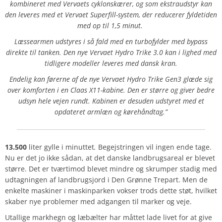
kombineret med Vervaets cyklonskærer, og som ekstraudstyr kan
den leveres med et Vervaet Superfill-system, der reducerer fyldetiden
med op til 1,5 minut.
Læssearmen udstyres i så fald med en turbofylder med bypass
direkte til tanken. Den nye Vervaet Hydro Trike 3.0 kan i lighed med
tidligere modeller leveres med dansk kran.
Endelig kan førerne af de nye Vervaet Hydro Trike Gen3 glæde sig
over komforten i en Claas X11-kabine. Den er større og giver bedre
udsyn hele vejen rundt. Kabinen er desuden udstyret med et
opdateret armlæn og kørehåndtag.”
13.500
liter gylle i minuttet
.
Begejstringen vil ingen ende tage.
Nu er det jo ikke sådan, at det danske landbrugsareal er blevet
større. Det er tværtimod blevet mindre og skrumper stadig med
udtagningen af landbrugsjord i Den Grønne Trepart. Men de
enkelte maskiner i maskinparken vokser trods dette støt, hvilket
skaber nye problemer med adgangen til marker og veje.
Utallige markhegn og læbælter har måttet lade livet for at give