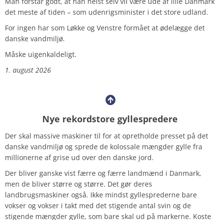
Man forstår godt, at han helst selv vil være ude af lille Danmark
det meste af tiden – som udenrigsminister i det store udland.
For ingen har som Løkke og Venstre formået at ødelægge det
danske vandmiljø.
Måske uigenkaldeligt.
1. august 2026
Nye rekordstore gyllespredere
Der skal massive maskiner til for at opretholde presset på det
danske vandmiljø og sprede de kolossale mængder gylle fra
millionerne af grise ud over den danske jord.
Der bliver ganske vist færre og færre landmænd i Danmark,
men de bliver større og større. Det gør deres
landbrugsmaskiner også. Ikke mindst gyllesprederne bare
vokser og vokser i takt med det stigende antal svin og de
stigende mængder gylle, som bare skal ud på markerne. Koste