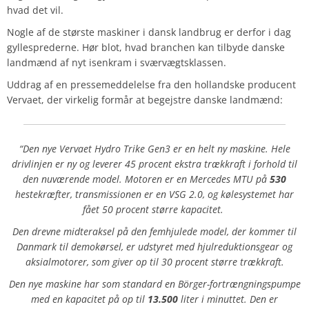
hvad det vil.
Nogle af de største maskiner i dansk landbrug er derfor i dag
gyllesprederne. Hør blot, hvad branchen kan tilbyde danske
landmænd af nyt isenkram i sværvægtsklassen.
Uddrag af en pressemeddelelse fra den hollandske producent
Vervaet, der virkelig formår at begejstre danske landmænd:
“Den nye Vervaet Hydro Trike Gen3 er en helt ny maskine. Hele
drivlinjen er ny og leverer 45 procent ekstra trækkraft i forhold til
den nuværende model. Motoren er en Mercedes MTU på
530
hestekræfter, transmissionen er en VSG 2.0, og kølesystemet har
fået 50 procent større kapacitet.
Den drevne midteraksel på den femhjulede model, der kommer til
Danmark til demokørsel, er udstyret med hjulreduktionsgear og
aksialmotorer, som giver op til 30 procent større trækkraft.
Den nye maskine har som standard en Börger-fortrængningspumpe
med en kapacitet på op til
13.500
liter i minuttet. Den er