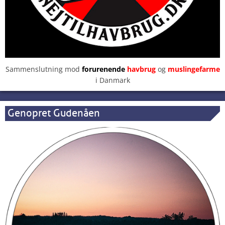
Sammenslutning mod
forurenende
havbrug
og
muslingefarme
i Danmark
Genopret Gudenåen