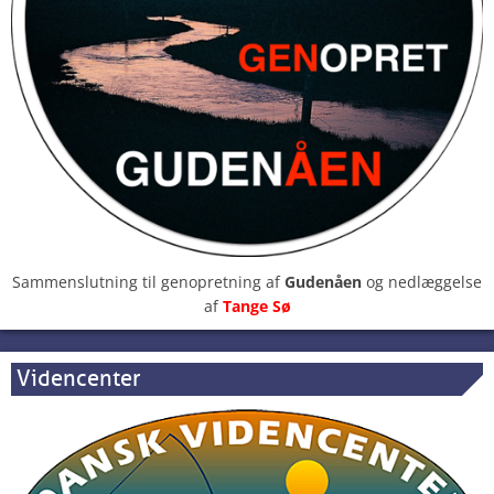
Sammenslutning til genopretning af
Gudenåen
og nedlæggelse
af
Tange Sø
Videncenter