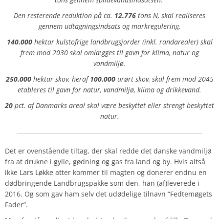
Den resterende reduktion på ca.
12.776
tons N, skal realiseres
gennem udtagningsindsats og markregulering.
140.000
hektar kulstofrige landbrugsjorder (inkl. randarealer) skal
frem mod 2030 skal omlægges til gavn for klima, natur og
vandmiljø.
250.000
hektar skov, heraf
100.000
urørt skov, skal frem mod 2045
etableres til gavn for natur, vandmiljø, klima og drikkevand.
20
pct. af Danmarks areal skal være beskyttet eller strengt beskyttet
natur.
Det er ovenstående tiltag, der skal redde det danske vandmiljø
fra at drukne i gylle, gødning og gas fra land og by. Hvis altså
ikke Lars Løkke atter kommer til magten og donerer endnu en
dødbringende Landbrugspakke som den, han (af)leverede i
2016. Og som gav ham selv det udødelige tilnavn “Fedtemøgets
Fader”.