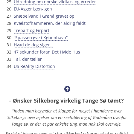
Udredning om norske vildlaks og ørreder
EU-Asger igen-igen
Snæbelvand i Grønå gravet op
Kvælstofhammeren, der aldrig faldt
Trepart og Firpart
“Spasserrøve i København”
Hvad de dog siger…
47 sekunder foran Det Hvide Hus
Tal, der tæller
US ReAlity Distortion
– Ønsker Silkeborg virkelig Tange Sø tømt?
“
Inden man begynder at klappe for meget i hænderne over
Silkeborgs overvejelser om en reetablering af Gudenåen ovenfor
Tange sø, er der et par enkelte ting, man nok skal overveje.
En del af ideen er med ret stor sikkerhed udsprunget af et politisk