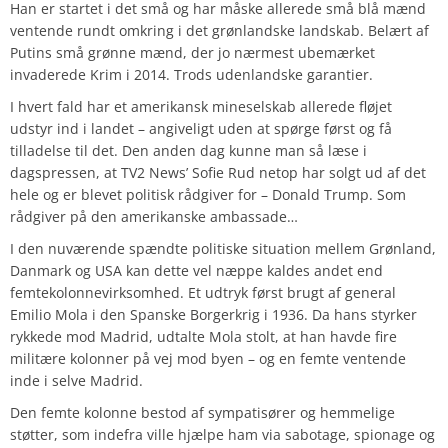
Han er startet i det små og har måske allerede små blå mænd
ventende rundt omkring i det grønlandske landskab. Belært af
Putins små grønne mænd, der jo nærmest ubemærket
invaderede Krim i 2014. Trods udenlandske garantier.
I hvert fald har et amerikansk mineselskab allerede fløjet
udstyr ind i landet – angiveligt uden at spørge først og få
tilladelse til det. Den anden dag kunne man så læse i
dagspressen, at TV2 News’ Sofie Rud netop har solgt ud af det
hele og er blevet politisk rådgiver for – Donald Trump. Som
rådgiver på den amerikanske ambassade…
I den nuværende spændte politiske situation mellem Grønland,
Danmark og USA kan dette vel næppe kaldes andet end
femtekolonnevirksomhed. Et udtryk først brugt af general
Emilio Mola i den Spanske Borgerkrig i 1936. Da hans styrker
rykkede mod Madrid, udtalte Mola stolt, at han havde fire
militære kolonner på vej mod byen – og en femte ventende
inde i selve Madrid.
Den femte kolonne bestod af sympatisører og hemmelige
støtter, som indefra ville hjælpe ham via sabotage, spionage og