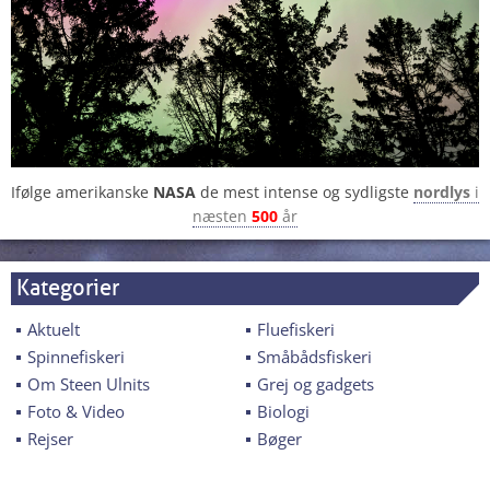
Ifølge amerikanske
NASA
de mest intense og sydligste
nordlys
i
næsten
500
år
Kategorier
Aktuelt
Fluefiskeri
Spinnefiskeri
Småbådsfiskeri
Om Steen Ulnits
Grej og gadgets
Foto & Video
Biologi
Rejser
Bøger