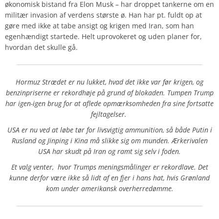
økonomisk bistand fra Elon Musk – har droppet tankerne om en
militær invasion af verdens største ø. Han har pt. fuldt op at
gøre med ikke at tabe ansigt og krigen med Iran, som han
egenhændigt startede. Helt uprovokeret og uden planer for,
hvordan det skulle gå.
Hormuz Strædet er nu lukket, hvad det ikke var før krigen, og
benzinpriserne er rekordhøje på grund af blokaden. Tumpen Trump
har igen-igen brug for at aflede opmærksomheden fra sine fortsatte
fejltagelser.
USA er nu ved at løbe tør for livsvigtig ammunition, så både Putin i
Rusland og Jinping i Kina må slikke sig om munden. Ærkerivalen
USA har skudt på Iran og ramt sig selv i foden.
Et valg venter,
hvor Trumps meningsmålinger er rekordlave. Det
kunne derfor være ikke så lidt af en fjer i hans hat, hvis Grønland
kom under amerikansk overherredømme.