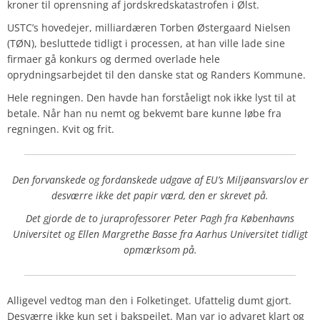
kroner til oprensning af jordskredskatastrofen i Ølst.
USTC’s hovedejer, milliardæren Torben Østergaard Nielsen
(TØN), besluttede tidligt i processen, at han ville lade sine
firmaer gå konkurs og dermed overlade hele
oprydningsarbejdet til den danske stat og Randers Kommune.
Hele regningen. Den havde han forståeligt nok ikke lyst til at
betale. Når han nu nemt og bekvemt bare kunne løbe fra
regningen. Kvit og frit.
Den forvanskede og fordanskede udgave af EU’s Miljøansvarslov er
desværre ikke det papir værd, den er skrevet på.
Det gjorde de to juraprofessorer Peter Pagh fra Københavns
Universitet og Ellen Margrethe Basse fra Aarhus Universitet tidligt
opmærksom på.
Alligevel vedtog man den i Folketinget. Ufattelig dumt gjort.
Desværre ikke kun set i bakspejlet. Man var jo advaret klart og