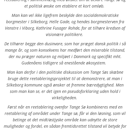
et politisk ønske om etablere et kort omløb.
Man kan vel ikke ligefrem beskylde den socialdemokratiske
borgmester i Silkeborg, Helle Gade, og hendes borgmesterven fra
Venstre i Viborg, Kathrine Fusager Rohde, for at tilhøre kredsen af
visionære politikere.
De tilhører begge den dusinvare, som har præget dansk politik i så
mange år, og som konsekvens har medført den miserable tilstand,
der nu præger naturen og miljøet i Danmark og specifikt mht.
Gudenåens tidligere så enestående økosystem.
Man kan derfor i den politiske diskussion om Tange Søs skæbne
bruge dette reetableringsprojektet til at demonstrere, at man i
Silkeborg kommune også ønsker at fremme bæredygtighed. Men
som man kan se, er det igen en pseudoforklaring uden hold i
virkeligheden.
Først når en reetablering ovenfor Tange Sø kombineres med en
reetablering af området under Tange sø, får vi den løsning, som vil
betinge at det midt/østjyske område kan udnytte de store
muligheder og fordel, en sådan fremtidsrettet tilstand vil betyde for