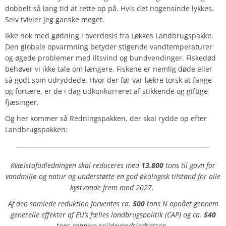
dobbelt så lang tid at rette op på. Hvis det nogensinde lykkes.
Selv tvivler jeg ganske meget.
Ikke nok med gødning i overdosis fra Løkkes Landbrugspakke.
Den globale opvarmning betyder stigende vandtemperaturer
og øgede problemer med iltsvind og bundvendinger. Fiskedød
behøver vi ikke tale om længere. Fiskene er nemlig døde eller
så godt som udryddede. Hvor der før var lækre torsk at fange
og fortære, er de i dag udkonkurreret af stikkende og giftige
fjæsinger.
Og her kommer så Redningspakken, der skal rydde op efter
Landbrugspakken:
Kvælstofudledningen skal reduceres med
13.800
tons til gavn for
vandmiljø og natur og understøtte en god økologisk tilstand for alle
kystvande frem mod 2027.
Af den samlede reduktion forventes ca.
500
tons N opnået gennem
generelle effekter af EU’s fælles landbrugspolitik (CAP) og ca.
540
tons gennem spildevandsindsatsen.