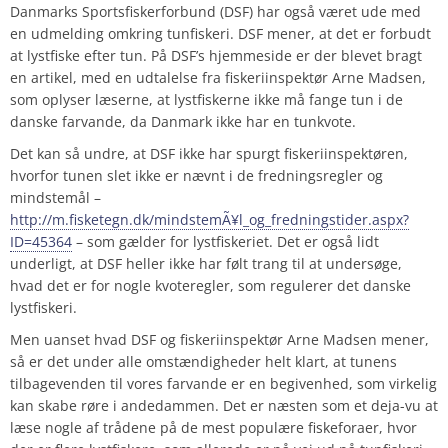
Danmarks Sportsfiskerforbund (DSF) har også været ude med
en udmelding omkring tunfiskeri. DSF mener, at det er forbudt
at lystfiske efter tun. På DSF’s hjemmeside er der blevet bragt
en artikel, med en udtalelse fra fiskeriinspektør Arne Madsen,
som oplyser læserne, at lystfiskerne ikke må fange tun i de
danske farvande, da Danmark ikke har en tunkvote.
Det kan så undre, at DSF ikke har spurgt fiskeriinspektøren,
hvorfor tunen slet ikke er nævnt i de fredningsregler og
mindstemål –
http://m.fisketegn.dk/mindstemÃ¥l_og_fredningstider.aspx?
ID=45364
– som gælder for lystfiskeriet. Det er også lidt
underligt, at DSF heller ikke har følt trang til at undersøge,
hvad det er for nogle kvoteregler, som regulerer det danske
lystfiskeri.
Men uanset hvad DSF og fiskeriinspektør Arne Madsen mener,
så er det under alle omstændigheder helt klart, at tunens
tilbagevenden til vores farvande er en begivenhed, som virkelig
kan skabe røre i andedammen. Det er næsten som et deja-vu at
læse nogle af trådene på de mest populære fiskeforaer, hvor