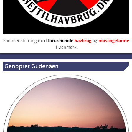
Sammenslutning mod
forurenende
havbrug
og
muslingefarme
i Danmark
Genopret Gudenåen