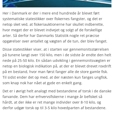
Her i Danmark er der i mere end hundrede år blevet ført
systematiske statestikker over fiskernes fangster, og det er
netop sket ved, at fiskeriauktionerne har skullet indberette,
hvor meget der er blevet indvejet og solgt af de forskellige
arter. Så derfor har Danmarks Statistik nogle ret præcise
opgørelser over antallet og vægten af de tun, der blev fanget.
Disse statestikker viser, at i starten var gennemsnitsstørrelsen
på tunene langt over 150 kilo, men i de sidste år endte den helt
nede på 25-50 kilo. En sådan udvikling i gennemsnitsvægten er
netop en biologisk indikation på, at der er blevet drevet rovdrift
på en bestand, hvor man først fanger alle de store gamle fisk.
Til sidst ender det op med, at der næsten kun fanges ungfisk,
som knap nok har nået at gyde en enkelt gang.
Det er i øvrigt helt analogt med bestandene af torsk i de danske
farvande. Dem har erhvervsfiskerne i mange år befisket så
hårdt, at der ikke er ret mange individer over 8-10 kilo, og
derfor udgør torsk op til 3-5 kilo hovedparten af bestandene.