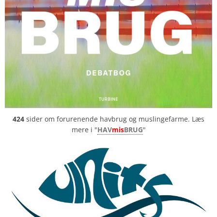
424
sider om forurenende havbrug og muslingefarme. Læs
mere i "
HAV
mis
BRUG
"