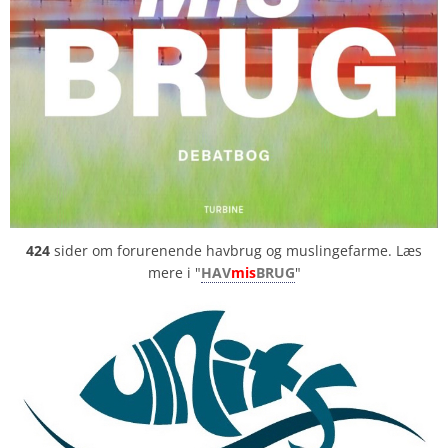
424
sider om forurenende havbrug og muslingefarme. Læs
mere i "
HAV
mis
BRUG
"