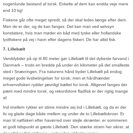
nogenlunde bestand af torsk. Enkelte af dem kan endda veje mere
end 10 kg!
Fiskene går ofte meget spredt, så der skal ledes længe efter dem.
Men de er der, og de kan fanges. Det kan man ved selvsyn
konstatere, hvis man møder en båd med tyske eller hollandske
lystfiskere på vej i havn efter dagens fiskeri. De har altid fisk.
7. Lillebælt
Vanddybder på op til 80 meter gør Lillebælt til det dybeste farvand i
Danmark – trods en bredde på under én kilometer på det smalleste
sted i Snævringen. Fra naturens hånd byder Lillebælt på endog
meget gode livsbetingelser for torsk, men et hårdhændet
erhvervsfiskeri rydder jævnligt bæltet for torsk. Alligevel fanges der
pænt med mindre torsk, og rekordstore fladfisk er der rigtig mange
af.
Ind imellem rykker en stime mindre sej ind i Lillebælt, og da er der
liv og glade dage både mellem og under de to Lillebæltsbroer. Er
man til natfiskeri efter havørred over stejle skrænter, er sommeren
et godt tidspunkt at gæste Lillebælt. Den stærke strøm her sikrer, at