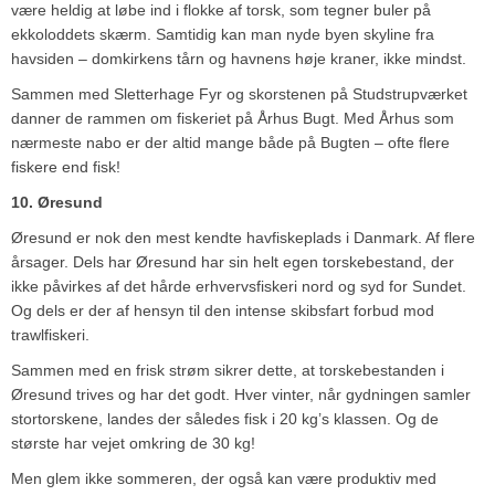
være heldig at løbe ind i flokke af torsk, som tegner buler på
ekkoloddets skærm. Samtidig kan man nyde byen skyline fra
havsiden – domkirkens tårn og havnens høje kraner, ikke mindst.
Sammen med Sletterhage Fyr og skorstenen på Studstrupværket
danner de rammen om fiskeriet på Århus Bugt. Med Århus som
nærmeste nabo er der altid mange både på Bugten – ofte flere
fiskere end fisk!
10. Øresund
Øresund er nok den mest kendte havfiskeplads i Danmark. Af flere
årsager. Dels har Øresund har sin helt egen torskebestand, der
ikke påvirkes af det hårde erhvervsfiskeri nord og syd for Sundet.
Og dels er der af hensyn til den intense skibsfart forbud mod
trawlfiskeri.
Sammen med en frisk strøm sikrer dette, at torskebestanden i
Øresund trives og har det godt. Hver vinter, når gydningen samler
stortorskene, landes der således fisk i 20 kg’s klassen. Og de
største har vejet omkring de 30 kg!
Men glem ikke sommeren, der også kan være produktiv med