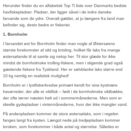
Herunder finder du en alfabetisk Top Ti liste over Danmarks bedste
havfiskepladser. Pladser, der ligger såvel i de indre danske
farvande som de ydre. Overalt gælder, at jo længere fra land man
befinder sig, desto bedre er fiskeriet.
1. Bornholm
I farvandet øst for Bornholm finder man nogle af Østersøens
største forekomster af sild og brisling, hvilket får laks fra mange
østersølande til at samle sig netop her. Til stor glæde for ikke
mindst de bornholmske trolling-fiskere, men i stigende grad også
gæstende fiskere fra Tyskland. Her er sølvblanke laks større end
10 kg nemlig en realistisk mulighed!
Bornholm er i lystfiskerkredse primært kendt for sine kystnære
havørreder, der alle er vildfisk – født i de bornholmske vildbække,
der ofte tørrer næsten helt ud i sommermånederne. Men som er
ideelle gydepladser i vintermånederne, hvor der ikke mangler vand.
På andenpladsen kommer de store østersølaks, som i regelen
fanges langt fra kysten. Længst nede på tredjepladsen kommer
torsken, som forekommer i både antal og størrelse. Således er