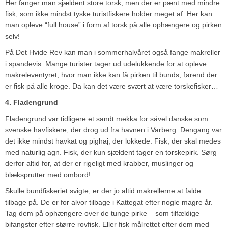
Her fanger man sjældent store torsk, men der er pænt med mindre
fisk, som ikke mindst tyske turistfiskere holder meget af. Her kan
man opleve “full house” i form af torsk på alle ophængere og pirken
selv!
På Det Hvide Rev kan man i sommerhalvåret også fange makreller
i spandevis. Mange turister tager ud udelukkende for at opleve
makreleventyret, hvor man ikke kan få pirken til bunds, førend der
er fisk på alle kroge. Da kan det være svært at være torskefisker…
4. Fladengrund
Fladengrund var tidligere et sandt mekka for såvel danske som
svenske havfiskere, der drog ud fra havnen i Varberg. Dengang var
det ikke mindst havkat og pighaj, der lokkede. Fisk, der skal medes
med naturlig agn. Fisk, der kun sjældent tager en torskepirk. Sørg
derfor altid for, at der er rigeligt med krabber, muslinger og
blæksprutter med ombord!
Skulle bundfiskeriet svigte, er der jo altid makrellerne at falde
tilbage på. De er for alvor tilbage i Kattegat efter nogle magre år.
Tag dem på ophængere over de tunge pirke – som tilfældige
bifangster efter større rovfisk. Eller fisk målrettet efter dem med