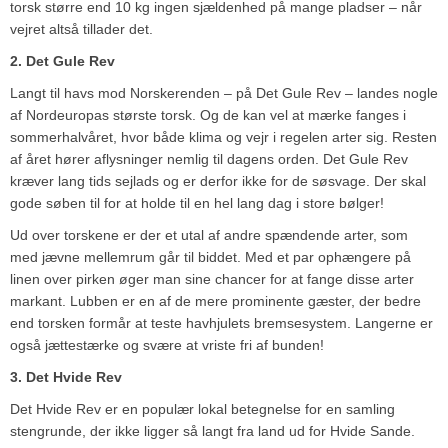
torsk større end 10 kg ingen sjældenhed på mange pladser – når
vejret altså tillader det.
2. Det Gule Rev
Langt til havs mod Norskerenden – på Det Gule Rev – landes nogle
af Nordeuropas største torsk. Og de kan vel at mærke fanges i
sommerhalvåret, hvor både klima og vejr i regelen arter sig. Resten
af året hører aflysninger nemlig til dagens orden. Det Gule Rev
kræver lang tids sejlads og er derfor ikke for de søsvage. Der skal
gode søben til for at holde til en hel lang dag i store bølger!
Ud over torskene er der et utal af andre spændende arter, som
med jævne mellemrum går til biddet. Med et par ophængere på
linen over pirken øger man sine chancer for at fange disse arter
markant. Lubben er en af de mere prominente gæster, der bedre
end torsken formår at teste havhjulets bremsesystem. Langerne er
også jættestærke og svære at vriste fri af bunden!
3. Det Hvide Rev
Det Hvide Rev er en populær lokal betegnelse for en samling
stengrunde, der ikke ligger så langt fra land ud for Hvide Sande.