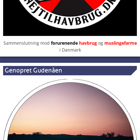
Sammenslutning mod
forurenende
havbrug
og
muslingefarme
i Danmark
Genopret Gudenåen