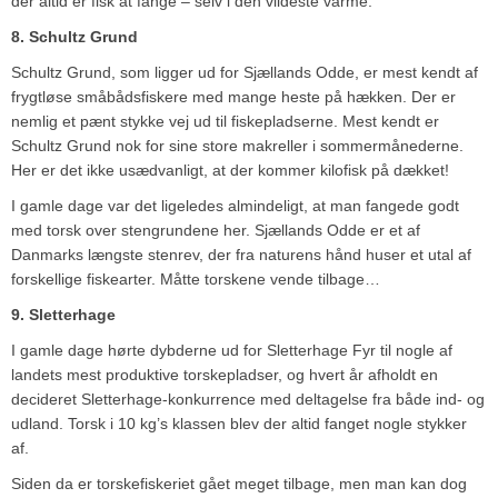
der altid er fisk at fange – selv i den vildeste varme.
8. Schultz Grund
Schultz Grund, som ligger ud for Sjællands Odde, er mest kendt af
frygtløse småbådsfiskere med mange heste på hækken. Der er
nemlig et pænt stykke vej ud til fiskepladserne. Mest kendt er
Schultz Grund nok for sine store makreller i sommermånederne.
Her er det ikke usædvanligt, at der kommer kilofisk på dækket!
I gamle dage var det ligeledes almindeligt, at man fangede godt
med torsk over stengrundene her. Sjællands Odde er et af
Danmarks længste stenrev, der fra naturens hånd huser et utal af
forskellige fiskearter. Måtte torskene vende tilbage…
9. Sletterhage
I gamle dage hørte dybderne ud for Sletterhage Fyr til nogle af
landets mest produktive torskepladser, og hvert år afholdt en
decideret Sletterhage-konkurrence med deltagelse fra både ind- og
udland. Torsk i 10 kg’s klassen blev der altid fanget nogle stykker
af.
Siden da er torskefiskeriet gået meget tilbage, men man kan dog