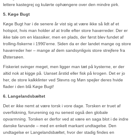
lettere kastegrej og kulørte ophængere over den mindre pirk.
5. Køge Bugt
Køge Bugt har i de senere år vist sig at være ikke så lidt af et
hotspot, hvis man holder af at trolle efter store havørreder. Der er
ikke tale om en klassiker, men en plads, der først blev fundet af
trolling-fiskerne i 1990’erne. Siden da er der landet mange og store
havørreder her – mange af dem sandsynligvis store strejfere fra
Østersøen.
Fiskeriet svinger meget, men ligger man tæt på kysterne, er der
altid nok at kigge på. Uanset årstid eller fisk på krogen. Det er jo
her, de store kalkklinter ved Stevns og Møn spejler deres hvide
flader i den blå Køge Bugt!
6. Langelandsbæltet
Det er ikke nemt at være torsk i vore dage. Torsken er truet af
overfiskning, forurening og nu senest også den globale
opvarmning. Torsken er derfor ved at være en saga blot i de indre
danske farvande – med en enkelt markant undtagelse. Den
undtagelse er Langelandsbæltet, hvor der stadig findes en