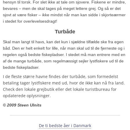
hensyn til torsk. For slet ikke at tale om sjovere. Fiskene er mindre,
bevares – men de skal tages på meget lettere grej. Og så er det
sjovt at være fisker – ikke mindst når man kan sidde i skjorteærmer
i stedet for overlevelsesdragt!
Turbåde
Skal man langt til havs, kan det kun i sjældne tilfælde ske fra egen
båd. Den er helt enkelt for lille, når man skal ud til de fjerneste og i
regelen også bedste fiskepladser. I stedet må man entrere med en
af de mange turbåde, som regelmæssigt sejler lystfiskere ud til de
bedste fiskepladser.
I de fleste større havne findes der turbåde, som formedelst
betaling tager lystfiskere med ud, hvor de ikke kan nå fra land.
Check den lokale grejbutik eller det lokale turistbureau for
opdaterede oplysninger.
© 2009 Steen Ulnits
De ti bedste åer i Danmark