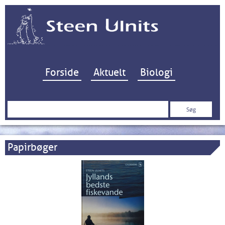
Hop til indhold
Forside
Aktuelt
Biologi
Søg
efter:
Papirbøger