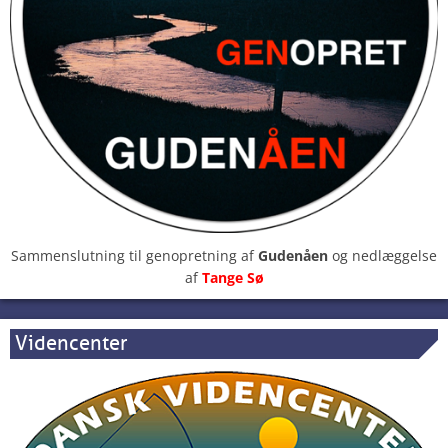
Sammenslutning til genopretning af
Gudenåen
og nedlæggelse
af
Tange Sø
Videncenter