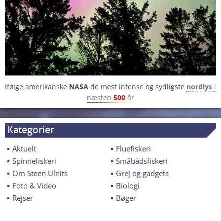
Ifølge amerikanske
NASA
de mest intense og sydligste
nordlys
i
næsten
500
år
Kategorier
Aktuelt
Fluefiskeri
Spinnefiskeri
Småbådsfiskeri
Om Steen Ulnits
Grej og gadgets
Foto & Video
Biologi
Rejser
Bøger