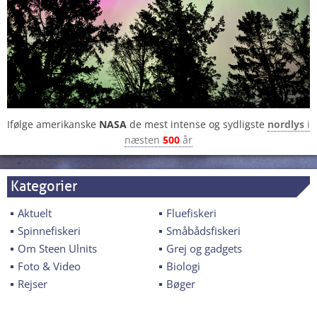
Ifølge amerikanske
NASA
de mest intense og sydligste
nordlys
i
næsten
500
år
Kategorier
Aktuelt
Fluefiskeri
Spinnefiskeri
Småbådsfiskeri
Om Steen Ulnits
Grej og gadgets
Foto & Video
Biologi
Rejser
Bøger