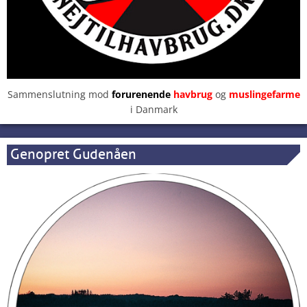
Sammenslutning mod
forurenende
havbrug
og
muslingefarme
i Danmark
Genopret Gudenåen