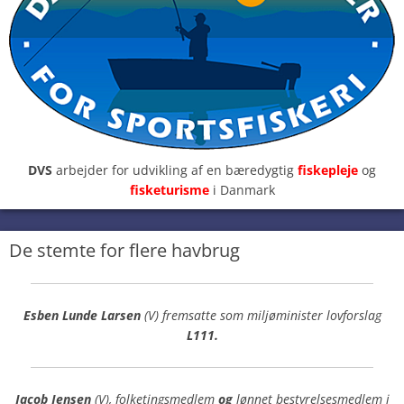
DVS
arbejder for udvikling af en bæredygtig
fiskepleje
og
fisketurisme
i Danmark
De stemte for flere havbrug
Esben Lunde Larsen
(V) fremsatte som miljøminister lovforslag
L111.
Jacob Jensen
(V), folketingsmedlem
og
lønnet bestyrelsesmedlem i