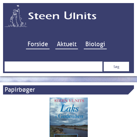
Hop til indhold
Forside
Aktuelt
Biologi
Søg
efter:
Papirbøger