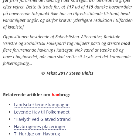
for
flere forurenende havbrug i det Kattegat, der allerede nu gisper
efter vejret. Dette til trods for, at
117
ud af
119
danske havområder
på nuværende tidspunkt ikke har en tilfredsstillende tilstand, hvad
vandmiljøet angår, og derfor kræver yderligere reduktion i tilførslen
af kvælstof.
Oppositionen bestående af Enhedslisten, Alternative, Radikale
Venstre og Socialistisk Folkeparti tog miljøets parti og stemte
mod
flere forurenende havbrug i Kattegat. Nok værd at tænke på og
have i baghovedet, når man skal sætte sit kryds ved det kommende
folketingsvalg…
© Tekst 2017 Steen Ulnits
Relaterede artikler om
hav
brug:
Landsdækkende kampagne
Levende Hav til Folkemødet
“Havlyd” ved Glatved Strand
Havbrugenes placeringer
Ti Hurtige om Havbrug