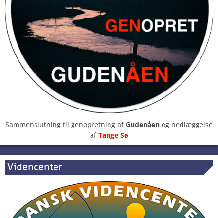
Sammenslutning til genopretning af
Gudenåen
og nedlæggelse
af
Tange Sø
Videncenter