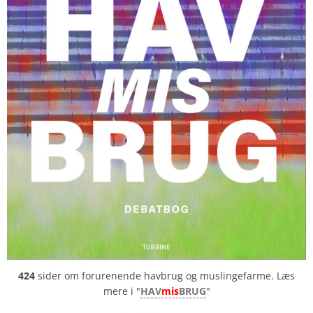
424
sider om forurenende havbrug og muslingefarme. Læs
mere i "
HAV
mis
BRUG
"