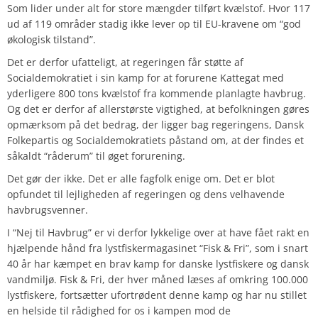
Som lider under alt for store mængder tilført kvælstof. Hvor 117
ud af 119 områder stadig ikke lever op til EU-kravene om “god
økologisk tilstand”.
Det er derfor ufatteligt, at regeringen får støtte af
Socialdemokratiet i sin kamp for at forurene Kattegat med
yderligere
800
tons kvælstof fra kommende planlagte havbrug.
Og det er derfor af allerstørste vigtighed, at befolkningen gøres
opmærksom på det bedrag, der ligger bag regeringens, Dansk
Folkepartis og Socialdemokratiets påstand om, at der findes et
såkaldt “råderum” til øget forurening.
Det gør der ikke. Det er alle fagfolk enige om. Det er blot
opfundet til lejligheden af regeringen og dens velhavende
havbrugsvenner.
I “Nej til Havbrug” er vi derfor lykkelige over at have fået rakt en
hjælpende hånd fra lystfiskermagasinet “Fisk & Fri”, som i snart
40 år har kæmpet en brav kamp for danske lystfiskere og dansk
vandmiljø. Fisk & Fri, der hver måned læses af omkring
100.000
lystfiskere, fortsætter ufortrødent denne kamp og har nu stillet
en helside til rådighed for os i kampen mod de