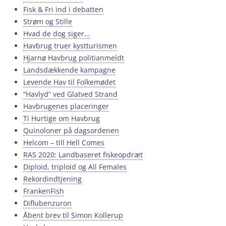
Fisk & Fri ind i debatten
Strøm og Stille
Hvad de dog siger…
Havbrug truer kystturismen
Hjarnø Havbrug politianmeldt
Landsdækkende kampagne
Levende Hav til Folkemødet
“Havlyd” ved Glatved Strand
Havbrugenes placeringer
Ti Hurtige om Havbrug
Quinoloner på dagsordenen
Helcom – till Hell Comes
RAS 2020: Landbaseret fiskeopdræt
Diploid, triploid og All Females
Rekordindtjening
FrankenFish
Diflubenzuron
Åbent brev til Simon Kollerup