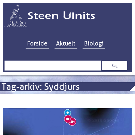
Hop til indhold
Forside
Aktuelt
Biologi
Søg
efter:
Tag-arkiv:
Syddjurs
Fisk & Fri ind i debatten