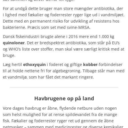
For at undgå dette bruger man store mængder antibiotika, der
i lighed med fækalier og foderrester ryger lige ud i vandmiljøet.
Dette med en permanent risiko for udvikling af resistens hos
bakterierne. Præcis som set med svine-MRSA.
Dansk fiskeindustri brugte alene i 2016 mere end 1.000 kg
quinoloner
.
Det er bredspektret antibiotika, som står på EU’s
og WHO’s liste over stoffer, man skal være særligt kritisk med at
bruge.
Læg hertil
ethoxyquin
i foderet og giftige
kobber
-forbindelser
til at holde nettene fri for algebegroning. Tilbage står man med
et vandmiljø, som har fået det markant ringere.
Havbrugene
op på land
Vore dages havbrug er åbne, flydende netbure uden nogen
som helst mulighed for at rense spildevandet fra de mange
fisk. Fækalier og foderrester ryger ret ud gennem de åbne
netmasker – sammen med medicinrester og diverse kemikalier.