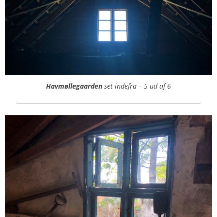
Havmøllegaarden
set indefra – 5 ud af 6