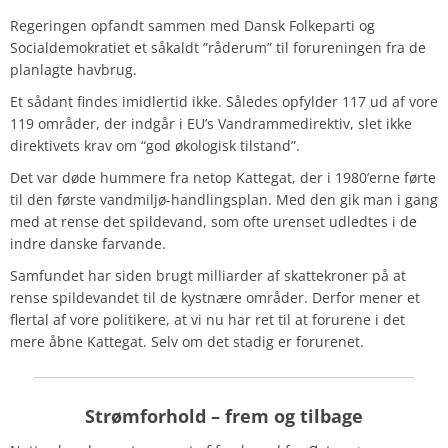
Regeringen opfandt sammen med Dansk Folkeparti og
Socialdemokratiet et såkaldt ”råderum” til forureningen fra de
planlagte havbrug.
Et sådant findes imidlertid ikke. Således opfylder 117 ud af vore
119 områder, der indgår i EU’s Vandrammedirektiv, slet ikke
direktivets krav om “god økologisk tilstand”.
Det var døde hummere fra netop Kattegat, der i 1980’erne førte
til den første vandmiljø-handlingsplan. Med den gik man i gang
med at rense det spildevand, som ofte urenset udledtes i de
indre danske farvande.
Samfundet har siden brugt milliarder af skattekroner på at
rense spildevandet til de kystnære områder. Derfor mener et
flertal af vore politikere, at vi nu har ret til at forurene i det
mere åbne Kattegat. Selv om det stadig er forurenet.
Strømforhold
– frem og tilbage