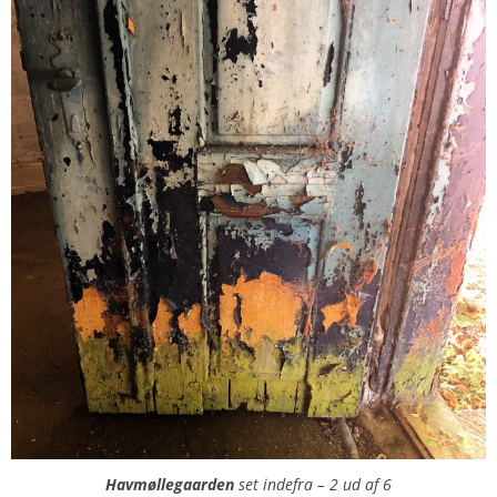
Havmøllegaarden
set indefra – 2 ud af 6