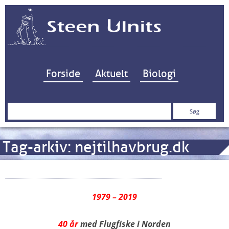
Hop til indhold
Forside
Aktuelt
Biologi
Søg
efter:
Tag-arkiv:
nejtilhavbrug.dk
40 år med Flugfiske i Norden – SE
1979 – 2019
40 år
med Flugfiske i Norden