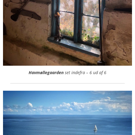
Havmøllegaarden
set indefra – 6 ud af 6