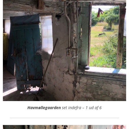
Havmøllegaarden
set indefra – 1 ud af 6