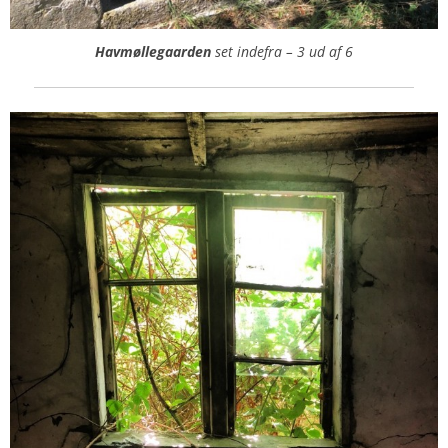
Havmøllegaarden
set indefra – 3 ud af 6