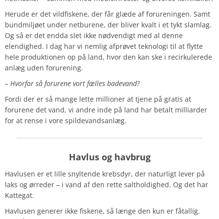
Herude er det vildfiskene, der får glæde af forureningen. Samt
bundmiljøet under netburene, der bliver kvalt i et tykt slamlag.
Og så er det endda slet ikke nødvendigt med al denne
elendighed. I dag har vi nemlig afprøvet teknologi til at flytte
hele produktionen op på land, hvor den kan ske i recirkulerede
anlæg uden forurening.
– Hvorfor så forurene vort fælles badevand?
Fordi der er så mange lette millioner at tjene på gratis at
forurene det vand, vi andre inde på land har betalt milliarder
for at rense i vore spildevandsanlæg.
Havlus
og havbrug
Havlusen er et lille snyltende krebsdyr, der naturligt lever på
laks og ørreder – i vand af den rette saltholdighed. Og det har
Kattegat.
Havlusen generer ikke fiskene, så længe den kun er fåtallig.