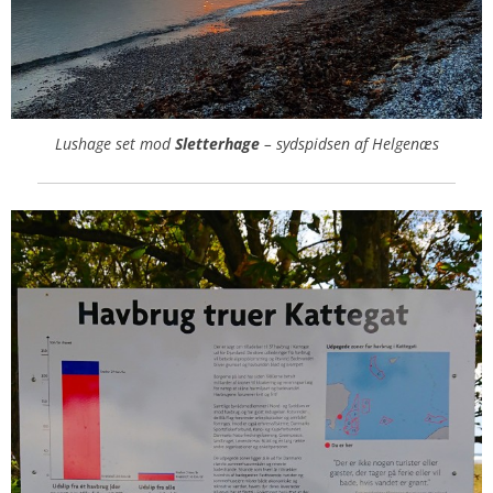
Lushage set mod
Sletterhage
– sydspidsen af Helgenæs