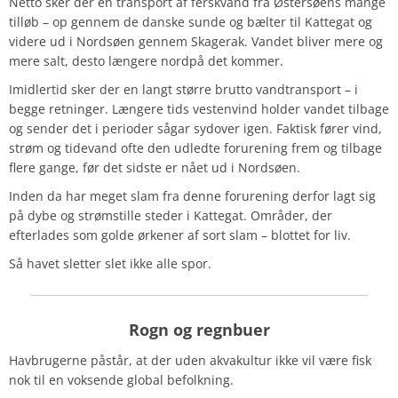
Netto sker der en transport af ferskvand fra Østersøens mange
tilløb – op gennem de danske sunde og bælter til Kattegat og
videre ud i Nordsøen gennem Skagerak. Vandet bliver mere og
mere salt, desto længere nordpå det kommer.
Imidlertid sker der en langt større brutto vandtransport – i
begge retninger. Længere tids vestenvind holder vandet tilbage
og sender det i perioder sågar sydover igen. Faktisk fører vind,
strøm og tidevand ofte den udledte forurening frem og tilbage
flere gange, før det sidste er nået ud i Nordsøen.
Inden da har meget slam fra denne forurening derfor lagt sig
på dybe og strømstille steder i Kattegat. Områder, der
efterlades som golde ørkener af sort slam – blottet for liv.
Så havet sletter slet ikke alle spor.
Rogn
og regnbuer
Havbrugerne påstår, at der uden akvakultur ikke vil være fisk
nok til en voksende global befolkning.