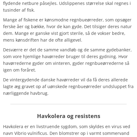
flydende netbure påsejles. Udslippenes størrelse skal regnes i
tusinder af fisk.
Mange af fiskene er kønsmodne regnbueørreder, som opsøger
ferske åer og bække, hvor de kan gyde. Det tilsiger deres natur
dem. Mange er ganske vist gjort sterile, så de vokser bedre,
mens kønsdriften har de ofte alligevel.
Desværre er det de samme vandløb og de samme gydebanker,
som vore hjemlige havørreder bruger til deres gydning. Hvor
havørrederne gyder om vinteren, gyder regnbueørrederne så
igen om foråret.
De vintergydende danske havørreder vil da få deres allerede
lagte æg gravet op af uønskede regnbueørreder undsluppet fra
nærliggende havbrug.
Havkolera
og resistens
Havkolera er en livstruende sygdom, som skyldes en virus ved
navn
Vibrio vulnificus.
Den blomstrer op i varmt sommervand