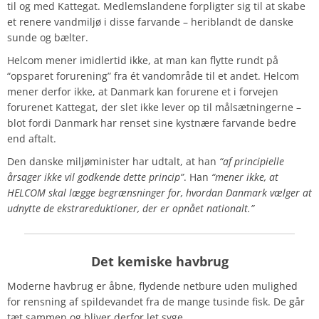
til og med Kattegat. Medlemslandene forpligter sig til at skabe
et renere vandmiljø i disse farvande – heriblandt de danske
sunde og bælter.
Helcom mener imidlertid ikke, at man kan flytte rundt på
“opsparet forurening” fra ét vandområde til et andet. Helcom
mener derfor ikke, at Danmark kan forurene et i forvejen
forurenet Kattegat, der slet ikke lever op til målsætningerne –
blot fordi Danmark har renset sine kystnære farvande bedre
end aftalt.
Den danske miljøminister har udtalt, at han
“af principielle
årsager ikke vil godkende dette princip”
.
Han
“mener ikke, at
HELCOM skal lægge begrænsninger for, hvordan Danmark vælger at
udnytte de ekstrareduktioner, der er opnået nationalt.”
Det
kemiske
havbrug
Moderne havbrug er åbne, flydende netbure uden mulighed
for rensning af spildevandet fra de mange tusinde fisk. De går
tæt sammen og bliver derfor let syge.