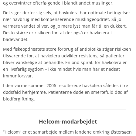
og overvintrer efterfølgende i blandt andet muslinger.
Det siger derfor sig selv, at havkolera har optimale betingelser
nær havbrug med kompenserende muslingeopdræt. Så jo
varmere vandet bliver, og jo mere lyst man får til en dukkert.
Desto større er risikoen for, at der også er havkolera i
badevandet.
Med fiskeopdrættets store forbrug af antibiotika stiger risikoen
tilsvarende for, at havkolera udvikler resistens, så patienter
bliver vanskelige at behandle. En ond spiral, for havkolera er
en livsfarlig sygdom – ikke mindst hvis man har et nedsat
immunforsvar.
I den varme sommer 2006 resulterede havkolera således i tre
dødsfald herhjemme. Patienterne døde en smertefuld død af
blodforgiftning.
Helcom
-modarbejdet
“
Helcom” er et samarbejde mellem landene omkring Østersøen