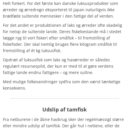
Helt forkert. For det første kan danske luksusprodukter som
ørreder og ørredrogn eksporteret til Japan naturligvis ikke
brødføde sultende mennesker i den fattige del af verden.
For det andet er produktionen af laks og ørreder ofte skadelig
for netop de sultende lande. Deres fiskebestande må i stedet
lægge ryg til vort fiskeri efter småfisk – til fremstilling af
fiskefoder. Der skal nemlig bruges flere kilogram småfisk til
fremstilling af ét kg luksusfisk.
Opdræt af luksusfisk som laks og havørreder er således
regulært resursespild, der kun er med til at gøre verdens
fattige lande endnu fattigere – og mere sultne.
Med mulige folkevandringer sydfra som den værst tænkelige
konsekvens.
Udslip
af tamfisk
Fra netburene i de åbne havbrug sker der regelmæssigt større
eller mindre udslip af tamfisk. Der går hul i nettene, eller de