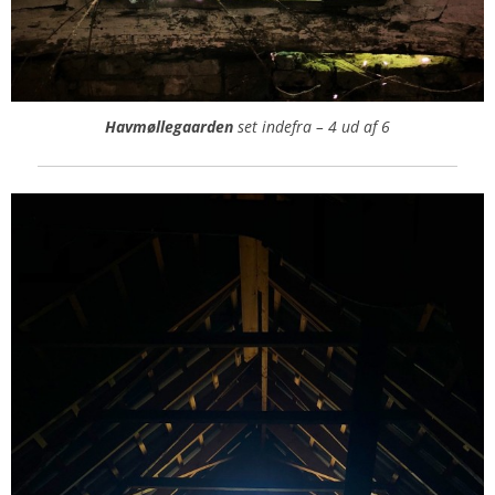
Havmøllegaarden
set indefra – 4 ud af 6