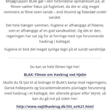
Miljøgruppen BLAK gør i den forbindelse opmærksom på, at
filmen sætter fokus på fuglelivet, da det er ulig meget
nemmere at filme oven vande – end iltsvind og fiskedød under
vandet.
Det hele hænger sammen. Fuglene er afhængige af fiskene,
som er afhængige af en god vandkvalitet. Og det er den,
regeringen har sat sig for at forringe med nye forurenende
havbrug i Kattegat.
Fuglene er blot det meget synlige tegn på et sundt vandmiljø.
Du kan se
hele filmen
lige her:
BLAK: Filmen om Havbrug ved Hjelm
Skulle du få lyst til at bidrage til BLAK’s kamp mod regeringens,
Dansk Folkepartis og Socialdemokratiets planlagte forurening
med havbrug i et Kattegat, der allerede gisper efter Vejret, så
kan du gå ind på siden her:
http://www.nejtilhavbrug.dk/Stt_os%21.html