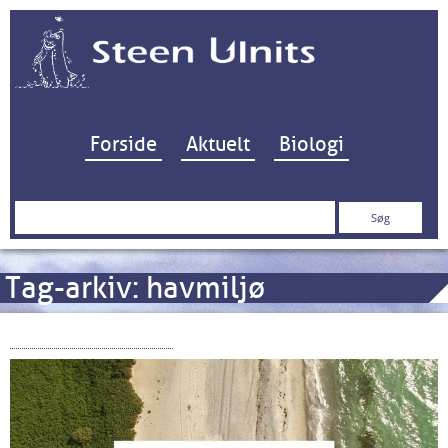
Hop til indhold
Forside
Aktuelt
Biologi
Søg
efter:
Tag-arkiv:
havmiljø
BLAK – The Movie