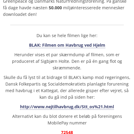
Greenpeace og Danmarks Naturfredningsforening. På ganske
få dage havde næsten
50.000
miljøinteresserede mennesker
downloadet den!
Du kan se
hele filmen
lige her:
BLAK: Filmen om Havbrug ved Hjelm
Herunder vises et par skærmdump af filmen, som er
produceret af Sigbjørn Holte. Den er på én gang flot og
skræmmende.
Skulle du få lyst til at bidrage til BLAK’s kamp mod regeringens,
Dansk Folkepartis og Socialdemokratiets planlagte forurening
med havbrug i et Kattegat, der allerede gisper efter vejret, så
kan du gå ind på siden her:
http://www.nejtilhavbrug.dk/Stt_os%21.html
Alternativt kan du blot donere et beløb på foreningens
MobilePay nummer
72548