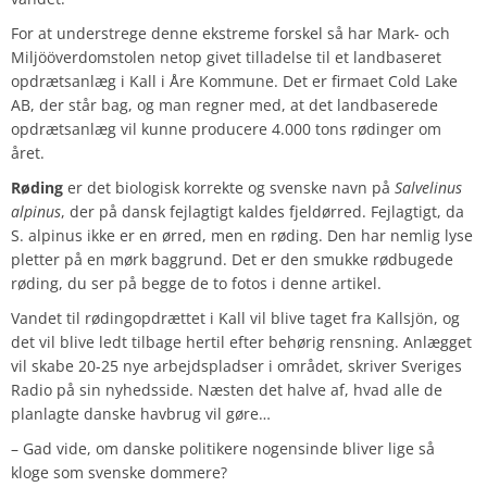
For at understrege denne ekstreme forskel så har Mark- och
Miljööverdomstolen netop givet tilladelse til et landbaseret
opdrætsanlæg i Kall i Åre Kommune. Det er firmaet Cold Lake
AB, der står bag, og man regner med, at det landbaserede
opdrætsanlæg vil kunne producere 4.000 tons rødinger om
året.
Røding
er det biologisk korrekte og svenske navn på
Salvelinus
alpinus
, der på dansk fejlagtigt kaldes fjeldørred. Fejlagtigt, da
S. alpinus ikke er en ørred, men en røding. Den har nemlig lyse
pletter på en mørk baggrund. Det er den smukke rødbugede
røding, du ser på begge de to fotos i denne artikel.
Vandet til rødingopdrættet i Kall vil blive taget fra Kallsjön, og
det vil blive ledt tilbage hertil efter behørig rensning. Anlægget
vil skabe 20-25 nye arbejdspladser i området, skriver Sveriges
Radio på sin nyhedsside. Næsten det halve af, hvad alle de
planlagte danske havbrug vil gøre…
– Gad vide, om danske politikere nogensinde bliver lige så
kloge som svenske dommere?