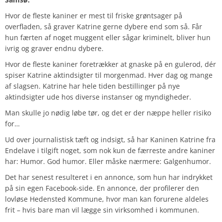
Hvor de fleste kaniner
er mest til friske grøntsager på
overfladen, så graver Katrine gerne dybere end som så. Får
hun færten af noget muggent eller sågar kriminelt, bliver hun
ivrig og graver endnu dybere.
Hvor de fleste kaniner foretrækker at gnaske på en gulerod, dér
spiser Katrine aktindsigter til morgenmad. Hver dag og mange
af slagsen. Katrine har hele tiden bestillinger på nye
aktindsigter ude hos diverse instanser og myndigheder.
Man skulle jo nødig løbe tør, og det er der næppe heller risiko
for…
Ud over journalistisk tæft og indsigt, så har Kaninen Katrine fra
Endelave i tilgift noget, som nok kun de færreste andre kaniner
har: Humor. God humor. Eller måske nærmere: Galgenhumor.
Det har senest resulteret i en annonce, som hun har indrykket
på sin egen Facebook-side. En annonce, der profilerer den
lovløse Hedensted Kommune, hvor man kan forurene aldeles
frit – hvis bare man vil lægge sin virksomhed i kommunen.