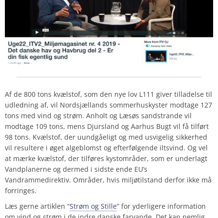
Af de 800 tons kvælstof, som den nye lov L111 giver tilladelse til
udledning af, vil Nordsjællands sommerhuskyster modtage
127
tons med vind og strøm. Anholt og Læsøs sandstrande vil
modtage
109
tons, mens Djursland og Aarhus Bugt vil få tilført
98
tons. Kvælstof, der uundgåeligt og med usvigelig sikkerhed
vil resultere i øget algeblomst og efterfølgende iltsvind. Og vel
at mærke kvælstof, der tilføres kystområder, som er underlagt
Vandplanerne og dermed i sidste ende EU’s
Vandrammedirektiv. Områder, hvis miljøtilstand derfor
ikke
må
forringes.
Læs gerne artiklen “
Strøm og Stille
” for yderligere information
om vind og strøm i de indre danske farvande. Det kan nemlig