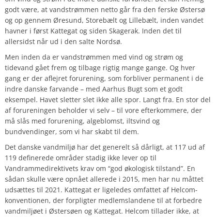
godt være, at vandstrømmen netto går fra den ferske Østersø
og op gennem Øresund, Storebælt og Lillebælt, inden vandet
havner i først Kattegat og siden Skagerak. Inden det til
allersidst når ud i den salte Nordsø.
Men inden da er vandstrømmen med vind og strøm og
tidevand gået frem og tilbage rigtig mange gange. Og hver
gang er der aflejret forurening, som forbliver permanent i de
indre danske farvande – med Aarhus Bugt som et godt
eksempel. Havet sletter slet ikke alle spor. Langt fra. En stor del
af forureningen beholder vi selv – til vore efterkommere, der
må slås med forurening, algeblomst, iltsvind og
bundvendinger, som vi har skabt til dem.
Det danske vandmiljø har det generelt så dårligt, at
117
ud af
119
definerede områder stadig ikke lever op til
Vandrammedirektivets krav om “god økologisk tilstand”. En
sådan skulle være opnået allerede i 2015, men har nu måttet
udsættes til 2021. Kattegat er ligeledes omfattet af
Helcom-
konventionen
, der forpligter medlemslandene til at forbedre
vandmiljøet i Østersøen og Kattegat. Helcom tillader ikke, at