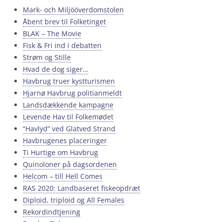
Mark- och Miljööverdomstolen
Åbent brev til Folketinget
BLAK – The Movie
Fisk & Fri ind i debatten
Strøm og Stille
Hvad de dog siger…
Havbrug truer kystturismen
Hjarnø Havbrug politianmeldt
Landsdækkende kampagne
Levende Hav til Folkemødet
“Havlyd” ved Glatved Strand
Havbrugenes placeringer
Ti Hurtige om Havbrug
Quinoloner på dagsordenen
Helcom – till Hell Comes
RAS 2020: Landbaseret fiskeopdræt
Diploid, triploid og All Females
Rekordindtjening