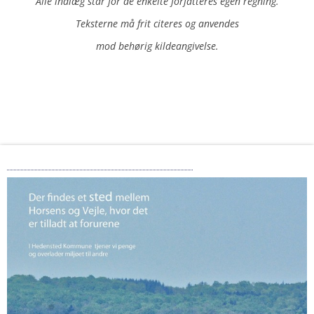
Alle indlæg står for de enkelte forfatteres egen regning.
Teksterne må frit citeres og anvendes
mod behørig kildeangivelse.
Kaninen Katrine fra Endelave