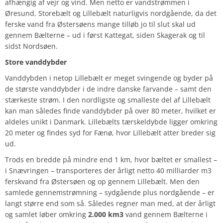
afhængig af vejr og vind. Men netto er vandstrømmen i
Øresund, Storebælt og Lillebælt naturligvis nordgående, da det
ferske vand fra Østersøens mange tilløb jo til slut skal ud
gennem Bælterne – ud i først Kattegat, siden Skagerak og til
sidst Nordsøen.
Store vanddybder
Vanddybden i netop Lillebælt er meget svingende og byder på
de største vanddybder i de indre danske farvande – samt den
stærkeste strøm. I den nordligste og smalleste del af Lillebælt
kan man således finde vanddybder på over 80 meter, hvilket er
aldeles unikt i Danmark. Lillebælts tærskeldybde ligger omkring
20 meter og findes syd for Fænø, hvor Lillebælt atter breder sig
ud.
Trods en bredde på mindre end 1 km, hvor bæltet er smallest –
i Snævringen – transporteres der årligt netto 40 milliarder m3
ferskvand fra Østersøen og op gennem Lillebælt. Men den
samlede gennemstrømning – sydgående plus nordgående – er
langt større end som så. Således regner man med, at der årligt
og samlet løber omkring
2.000 km
3
vand gennem Bælterne i