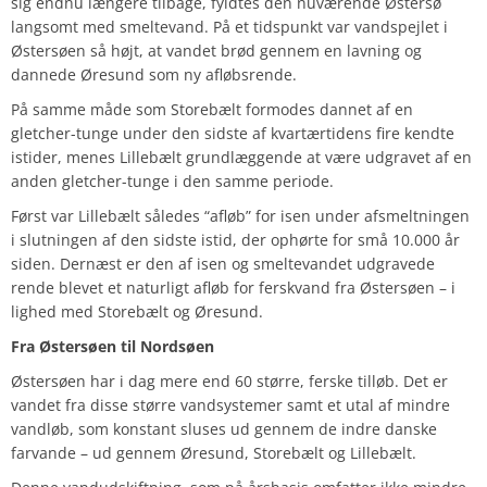
sig endnu længere tilbage, fyldtes den nuværende Østersø
langsomt med smeltevand. På et tidspunkt var vandspejlet i
Østersøen så højt, at vandet brød gennem en lavning og
dannede Øresund som ny afløbsrende.
På samme måde som Storebælt formodes dannet af en
gletcher-tunge under den sidste af kvartærtidens fire kendte
istider, menes Lillebælt grundlæggende at være udgravet af en
anden gletcher-tunge i den samme periode.
Først var Lillebælt således “afløb” for isen under afsmeltningen
i slutningen af den sidste istid, der ophørte for små 10.000 år
siden. Dernæst er den af isen og smeltevandet udgravede
rende blevet et naturligt afløb for ferskvand fra Østersøen – i
lighed med Storebælt og Øresund.
Fra Østersøen til Nordsøen
Østersøen har i dag mere end 60 større, ferske tilløb. Det er
vandet fra disse større vandsystemer samt et utal af mindre
vandløb, som konstant sluses ud gennem de indre danske
farvande – ud gennem Øresund, Storebælt og Lillebælt.