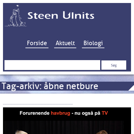
Hop til indhold
Forside
Aktuelt
Biologi
Søg
efter:
Tag-arkiv:
åbne netbure
Havbrug – nu også på TV!