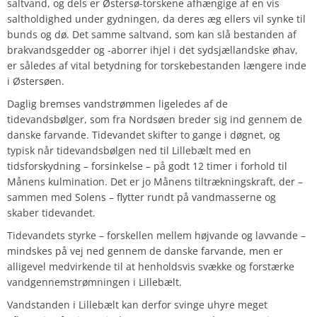
saltvand, og dels er Østersø-torskene afhængige af en vis
saltholdighed under gydningen, da deres æg ellers vil synke til
bunds og dø. Det samme saltvand, som kan slå bestanden af
brakvandsgedder og -aborrer ihjel i det sydsjællandske øhav,
er således af vital betydning for torskebestanden længere inde
i Østersøen.
Daglig bremses vandstrømmen ligeledes af de
tidevandsbølger, som fra Nordsøen breder sig ind gennem de
danske farvande. Tidevandet skifter to gange i døgnet, og
typisk når tidevandsbølgen ned til Lillebælt med en
tidsforskydning – forsinkelse – på godt 12 timer i forhold til
Månens kulmination. Det er jo Månens tiltrækningskraft, der –
sammen med Solens – flytter rundt på vandmasserne og
skaber tidevandet.
Tidevandets styrke – forskellen mellem højvande og lavvande –
mindskes på vej ned gennem de danske farvande, men er
alligevel medvirkende til at henholdsvis svække og forstærke
vandgennemstrømningen i Lillebælt.
Vandstanden i Lillebælt kan derfor svinge uhyre meget