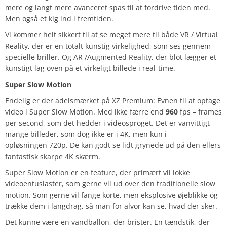
mere og langt mere avanceret spas til at fordrive tiden med.
Men også et kig ind i fremtiden.
Vi kommer helt sikkert til at se meget mere til både VR / Virtual
Reality, der er en totalt kunstig virkelighed, som ses gennem
specielle briller. Og AR /Augmented Reality, der blot lægger et
kunstigt lag oven på et virkeligt billede i real-time.
Super Slow Motion
Endelig er der adelsmærket på XZ Premium: Evnen til at optage
video i Super Slow Motion. Med ikke færre end
960
fps – frames
per second, som det hedder i videosproget. Det er vanvittigt
mange billeder, som dog ikke er i 4K, men kun i
opløsningen 720p. De kan godt se lidt grynede ud på den ellers
fantastisk skarpe 4K skærm.
Super Slow Motion er en feature, der primært vil lokke
videoentusiaster, som gerne vil ud over den traditionelle slow
motion. Som gerne vil fange korte, men eksplosive øjeblikke og
trække dem i langdrag, så man for alvor kan se, hvad der sker.
Det kunne være en vandballon, der brister. En tændstik, der