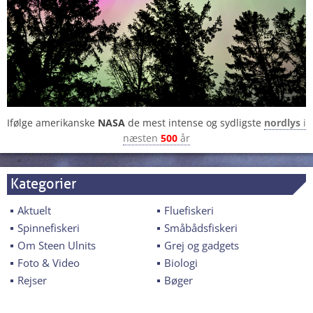
Ifølge amerikanske
NASA
de mest intense og sydligste
nordlys
i
næsten
500
år
Kategorier
Aktuelt
Fluefiskeri
Spinnefiskeri
Småbådsfiskeri
Om Steen Ulnits
Grej og gadgets
Foto & Video
Biologi
Rejser
Bøger