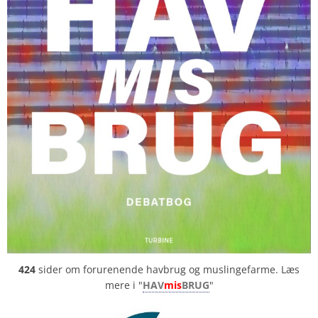
424
sider om forurenende havbrug og muslingefarme. Læs
mere i "
HAV
mis
BRUG
"