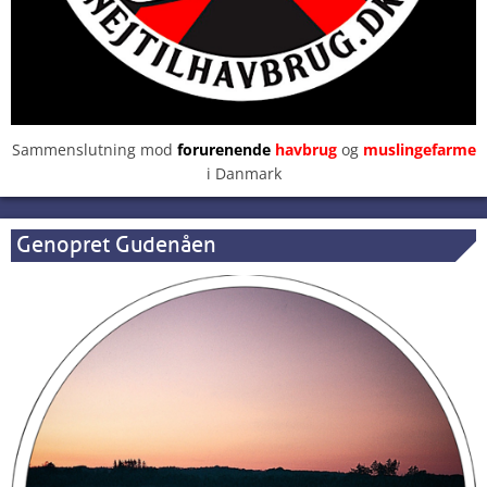
Sammenslutning mod
forurenende
havbrug
og
muslingefarme
i Danmark
Genopret Gudenåen