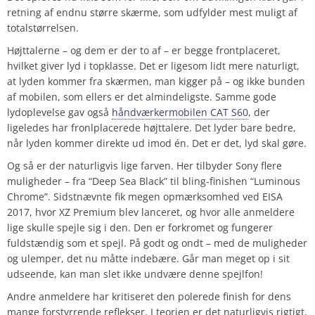
retning af endnu større skærme, som udfylder mest muligt af
totalstørrelsen.
Højttalerne – og dem er der to af – er begge frontplaceret,
hvilket giver lyd i topklasse. Det er ligesom lidt mere naturligt,
at lyden kommer fra skærmen, man kigger på – og ikke bunden
af mobilen, som ellers er det almindeligste. Samme gode
lydoplevelse gav også
håndværkermobilen CAT S60
, der
ligeledes har fronlplacerede højttalere. Det lyder bare bedre,
når lyden kommer direkte ud imod én. Det er det, lyd skal gøre.
Og så er der naturligvis lige farven. Her tilbyder Sony flere
muligheder – fra “Deep Sea Black” til bling-finishen “Luminous
Chrome”. Sidstnævnte fik megen opmærksomhed ved EISA
2017, hvor XZ Premium blev lanceret, og hvor alle anmeldere
lige skulle spejle sig i den. Den er forkromet og fungerer
fuldstændig som et spejl. På godt og ondt – med de muligheder
og ulemper, det nu måtte indebære. Går man meget op i sit
udseende, kan man slet ikke undvære denne spejlfon!
Andre anmeldere har kritiseret den polerede finish for dens
mange forstyrrende reflekser. I teorien er det naturligvis rigtigt,