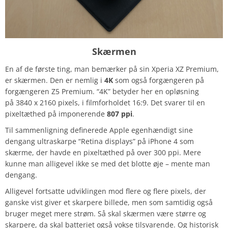
Skærmen
En af de første ting, man bemærker på sin Xperia XZ Premium,
er skærmen. Den er nemlig i
4K
som også forgængeren på
forgængeren Z5 Premium. “4K” betyder her en opløsning
på 3840 x 2160 pixels, i filmforholdet 16:9. Det svarer til en
pixeltæthed på imponerende
807 ppi
.
Til sammenligning definerede Apple egenhændigt sine
dengang ultraskarpe “Retina displays” på iPhone 4 som
skærme, der havde en pixeltæthed på over 300 ppi. Mere
kunne man alligevel ikke se med det blotte øje – mente man
dengang.
Alligevel fortsatte udviklingen mod flere og flere pixels, der
ganske vist giver et skarpere billede, men som samtidig også
bruger meget mere strøm. Så skal skærmen være større og
skarpere, da skal batteriet også vokse tilsvarende. Og historisk