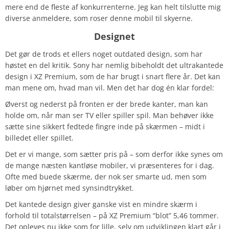
mere end de fleste af konkurrenterne. Jeg kan helt tilslutte mig
diverse anmeldere, som roser denne mobil til skyerne.
Designet
Det gør de trods et ellers noget outdated design, som har
høstet en del kritik. Sony har nemlig bibeholdt det ultrakantede
design i XZ Premium, som de har brugt i snart flere år. Det kan
man mene om, hvad man vil. Men det har dog én klar fordel:
Øverst og nederst på fronten er der brede kanter, man kan
holde om, når man ser TV eller spiller spil. Man behøver ikke
sætte sine sikkert fedtede fingre inde på skærmen – midt i
billedet eller spillet.
Det er vi mange, som sætter pris på – som derfor ikke synes om
de mange næsten kantløse mobiler, vi præsenteres for i dag.
Ofte med buede skærme, der nok ser smarte ud, men som
løber om hjørnet med synsindtrykket.
Det kantede design giver ganske vist en mindre skærm i
forhold til totalstørrelsen – på XZ Premium “blot” 5,46 tommer.
Det opleves nu ikke som for lille, selv om udviklingen klart går i