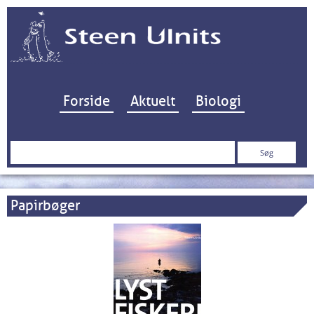
Hop til indhold
Forside
Aktuelt
Biologi
Søg
efter:
Papirbøger