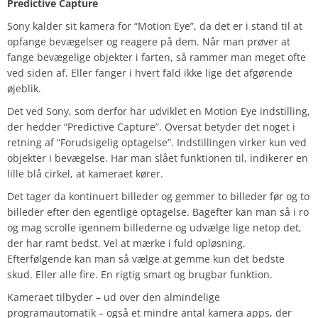
Predictive Capture
Sony kalder sit kamera for “Motion Eye”, da det er i stand til at
opfange bevægelser og reagere på dem. Når man prøver at
fange bevægelige objekter i farten, så rammer man meget ofte
ved siden af. Eller fanger i hvert fald ikke lige det afgørende
øjeblik.
Det ved Sony, som derfor har udviklet en Motion Eye indstilling,
der hedder “Predictive Capture”. Oversat betyder det noget i
retning af “Forudsigelig optagelse”. Indstillingen virker kun ved
objekter i bevægelse. Har man slået funktionen til, indikerer en
lille blå cirkel, at kameraet kører.
Det tager da kontinuert billeder og gemmer to billeder før og to
billeder efter den egentlige optagelse. Bagefter kan man så i ro
og mag scrolle igennem billederne og udvælge lige netop det,
der har ramt bedst. Vel at mærke i fuld opløsning.
Efterfølgende kan man så vælge at gemme kun det bedste
skud. Eller alle fire. En rigtig smart og brugbar funktion.
Kameraet tilbyder – ud over den almindelige
programautomatik – også et mindre antal kamera apps, der