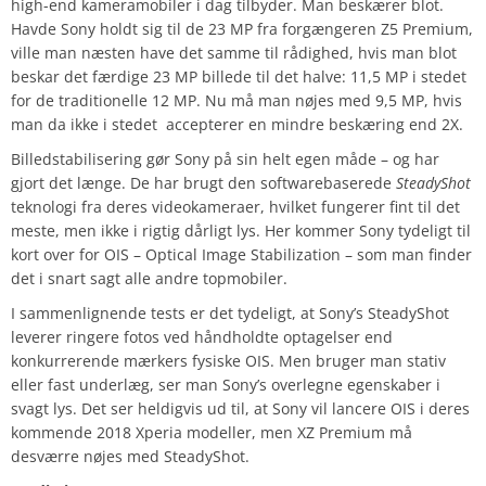
high-end kameramobiler i dag tilbyder. Man beskærer blot.
Havde Sony holdt sig til de 23 MP fra forgængeren Z5 Premium,
ville man næsten have det samme til rådighed, hvis man blot
beskar det færdige 23 MP billede til det halve: 11,5 MP i stedet
for de traditionelle 12 MP. Nu må man nøjes med 9,5 MP, hvis
man da ikke i stedet accepterer en mindre beskæring end 2X.
Billedstabilisering gør Sony på sin helt egen måde – og har
gjort det længe. De har brugt den softwarebaserede
SteadyShot
teknologi fra deres videokameraer, hvilket fungerer fint til det
meste, men ikke i rigtig dårligt lys. Her kommer Sony tydeligt til
kort over for OIS – Optical Image Stabilization – som man finder
det i snart sagt alle andre topmobiler.
I sammenlignende tests er det tydeligt, at Sony’s SteadyShot
leverer ringere fotos ved håndholdte optagelser end
konkurrerende mærkers fysiske OIS. Men bruger man stativ
eller fast underlæg, ser man Sony’s overlegne egenskaber i
svagt lys. Det ser heldigvis ud til, at Sony vil lancere OIS i deres
kommende 2018 Xperia modeller, men XZ Premium må
desværre nøjes med SteadyShot.