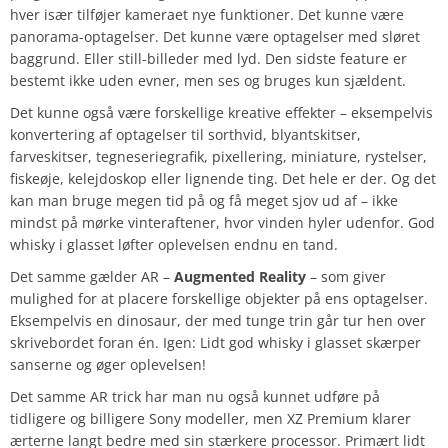
hver især tilføjer kameraet nye funktioner. Det kunne være
panorama-optagelser. Det kunne være optagelser med sløret
baggrund. Eller still-billeder med lyd. Den sidste feature er
bestemt ikke uden evner, men ses og bruges kun sjældent.
Det kunne også være forskellige kreative effekter – eksempelvis
konvertering af optagelser til sorthvid, blyantskitser,
farveskitser, tegneseriegrafik, pixellering, miniature, rystelser,
fiskeøje, kelejdoskop eller lignende ting. Det hele er der. Og det
kan man bruge megen tid på og få meget sjov ud af – ikke
mindst på mørke vinteraftener, hvor vinden hyler udenfor. God
whisky i glasset løfter oplevelsen endnu en tand.
Det samme gælder AR –
Augmented Reality
– som giver
mulighed for at placere forskellige objekter på ens optagelser.
Eksempelvis en dinosaur, der med tunge trin går tur hen over
skrivebordet foran én. Igen: Lidt god whisky i glasset skærper
sanserne og øger oplevelsen!
Det samme AR trick har man nu også kunnet udføre på
tidligere og billigere Sony modeller, men XZ Premium klarer
ærterne langt bedre med sin stærkere processor. Primært lidt