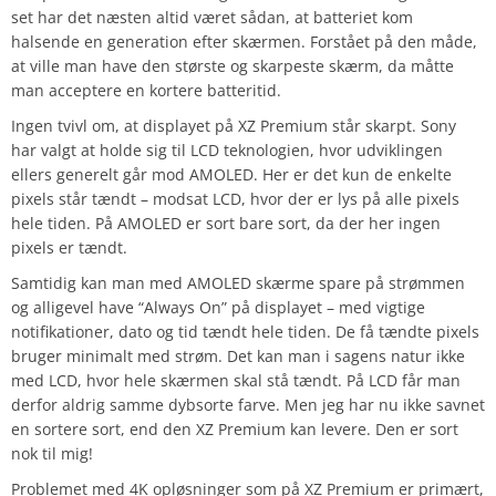
set har det næsten altid været sådan, at batteriet kom
halsende en generation efter skærmen. Forstået på den måde,
at ville man have den største og skarpeste skærm, da måtte
man acceptere en kortere batteritid.
Ingen tvivl om, at displayet på XZ Premium står skarpt. Sony
har valgt at holde sig til LCD teknologien, hvor udviklingen
ellers generelt går mod AMOLED. Her er det kun de enkelte
pixels står tændt – modsat LCD, hvor der er lys på alle pixels
hele tiden. På AMOLED er sort bare sort, da der her ingen
pixels er tændt.
Samtidig kan man med AMOLED skærme spare på strømmen
og alligevel have “Always On” på displayet – med vigtige
notifikationer, dato og tid tændt hele tiden. De få tændte pixels
bruger minimalt med strøm. Det kan man i sagens natur ikke
med LCD, hvor hele skærmen skal stå tændt. På LCD får man
derfor aldrig samme dybsorte farve. Men jeg har nu ikke savnet
en sortere sort, end den XZ Premium kan levere. Den er sort
nok til mig!
Problemet med 4K opløsninger som på XZ Premium er primært,