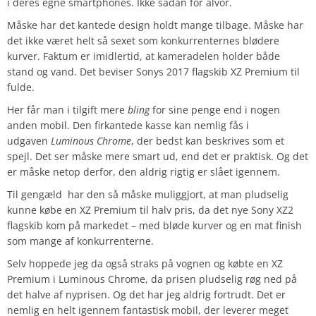
i deres egne smartphones. Ikke sådan for alvor.
Måske har det kantede design holdt mange tilbage. Måske har
det ikke været helt så sexet som konkurrenternes blødere
kurver. Faktum er imidlertid, at kameradelen holder både
stand og vand. Det beviser Sonys 2017 flagskib XZ Premium til
fulde.
Her får man i tilgift mere
bling
for sine penge end i nogen
anden mobil. Den firkantede kasse kan nemlig fås i
udgaven
Luminous Chrome
, der bedst kan beskrives som et
spejl. Det ser måske mere smart ud, end det er praktisk. Og det
er måske netop derfor, den aldrig rigtig er slået igennem.
Til gengæld har den så måske muliggjort, at man pludselig
kunne købe en XZ Premium til halv pris, da det nye Sony XZ2
flagskib kom på markedet – med bløde kurver og en mat finish
som mange af konkurrenterne.
Selv hoppede jeg da også straks på vognen og købte en XZ
Premium i Luminous Chrome, da prisen pludselig røg ned på
det halve af nyprisen. Og det har jeg aldrig fortrudt. Det er
nemlig en helt igennem fantastisk mobil, der leverer meget