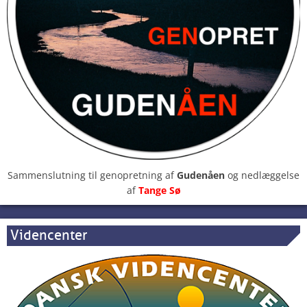
Sammenslutning til genopretning af
Gudenåen
og nedlæggelse
af
Tange Sø
Videncenter