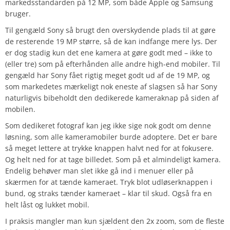
markedsstandarden på 12 MP, som både Apple og Samsung
bruger.
Til gengæld Sony så brugt den overskydende plads til at gøre
de resterende 19 MP større, så de kan indfange mere lys. Der
er dog stadig kun det ene kamera at gøre godt med – ikke to
(eller tre) som på efterhånden alle andre high-end mobiler. Til
gengæld har Sony fået rigtig meget godt ud af de 19 MP, og
som markedetes mærkeligt nok eneste af slagsen så har Sony
naturligvis bibeholdt den dedikerede kameraknap på siden af
mobilen.
Som dedikeret fotograf kan jeg ikke sige nok godt om denne
løsning, som alle kameramobiler burde adoptere. Det er bare
så meget lettere at trykke knappen halvt ned for at fokusere.
Og helt ned for at tage billedet. Som på et almindeligt kamera.
Endelig behøver man slet ikke gå ind i menuer eller på
skærmen for at tænde kameraet. Tryk blot udløserknappen i
bund, og straks tænder kameraet – klar til skud. Også fra en
helt låst og lukket mobil.
I praksis mangler man kun sjældent den 2x zoom, som de fleste