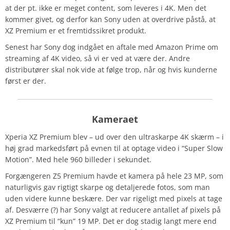
at der pt. ikke er meget content, som leveres i 4K. Men det
kommer givet, og derfor kan Sony uden at overdrive påstå, at
XZ Premium er et fremtidssikret produkt.
Senest har Sony dog indgået en aftale med Amazon Prime om
streaming af 4K video, så vi er ved at være der. Andre
distributører skal nok vide at følge trop, når og hvis kunderne
først er der.
Kameraet
Xperia XZ Premium blev – ud over den ultraskarpe 4K skærm – i
høj grad markedsført på evnen til at optage video i “Super Slow
Motion”. Med hele 960 billeder i sekundet.
Forgængeren Z5 Premium havde et kamera på hele 23 MP, som
naturligvis gav rigtigt skarpe og detaljerede fotos, som man
uden videre kunne beskære. Der var rigeligt med pixels at tage
af. Desværre (?) har Sony valgt at reducere antallet af pixels på
XZ Premium til “kun” 19 MP. Det er dog stadig langt mere end