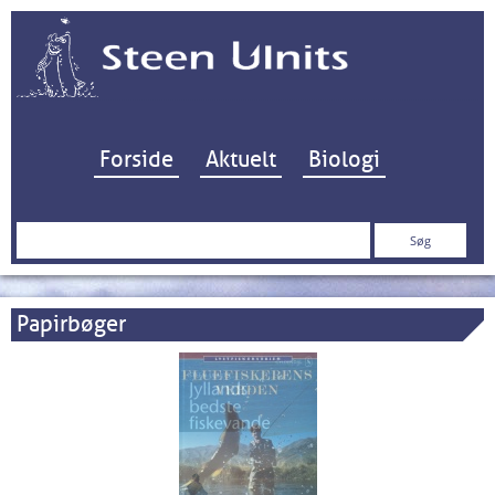
Hop til indhold
Forside
Aktuelt
Biologi
Søg
efter:
Papirbøger