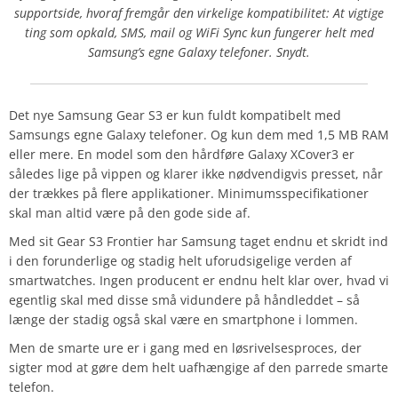
supportside, hvoraf fremgår den virkelige kompatibilitet: At vigtige
ting som opkald, SMS, mail og WiFi Sync kun fungerer helt med
Samsung’s egne Galaxy telefoner. Snydt.
Det nye Samsung Gear S3 er kun fuldt kompatibelt med
Samsungs egne Galaxy telefoner. Og kun dem med 1,5 MB RAM
eller mere. En model som den hårdføre Galaxy XCover3 er
således lige på vippen og klarer ikke nødvendigvis presset, når
der trækkes på flere applikationer. Minimumsspecifikationer
skal man altid være på den gode side af.
Med sit Gear S3 Frontier har Samsung taget endnu et skridt ind
i den forunderlige og stadig helt uforudsigelige verden af
smartwatches. Ingen producent er endnu helt klar over, hvad vi
egentlig skal med disse små vidundere på håndleddet – så
længe der stadig også skal være en smartphone i lommen.
Men de smarte ure er i gang med en løsrivelsesproces, der
sigter mod at gøre dem helt uafhængige af den parrede smarte
telefon.