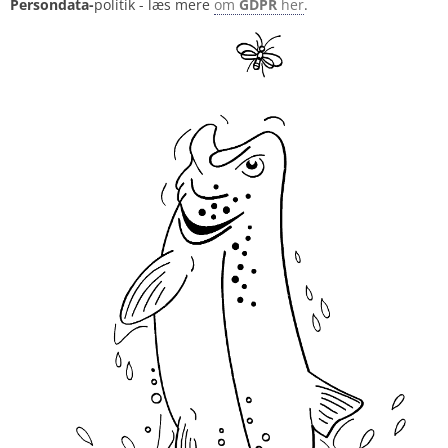
Persondata-
politik - læs mere
om
GDPR
her
.