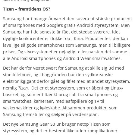
Tizen – fremtidens OS?
Samsung har i mange år været den suverænt største producent
af smartphones med Google’s gratis Android styresystem. Men
Samsung har i de seneste år fået det stedse sværere, idet
dygtige konkurenter er dukket op i Kina. Producenter, der kan
lave lige så gode smartphones som Samsungs, men til billigere
priser. Og styresystemet er nøjagtigt eller næsten det samme i
alle Android smartphones og Android Wear smartwatches.
Det har derfor været svært for Samsung at skille sig ud med
sine telefoner, og i baggrunden har den sydkoreanske
elektronikgigant derfor gået og fiflet med at andet styresystem,
nemlig
Tizen
. Det er et styresystem, som er åbent og Linux-
baseret, og som er tiltænkt brug i alt fra smartphones og
smartwatches, kameraer, medieafspillere og TV til
vaskemaskiner og køleskabe. Altsammen produkter, som
Samsung fremstiller og sælger på verdensplan.
Det nye Samsung Gear S3 ur bruger netop Tizen som
styresystem, og det er bestemt ikke uden komplikationer.