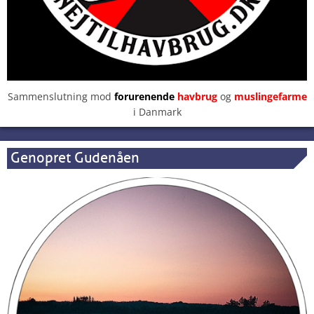
Sammenslutning mod
forurenende
havbrug
og
muslingefarme
i Danmark
Genopret Gudenåen