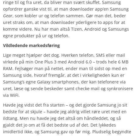
ringe til og fra uret, da bliver man svært skuffet. Samsung
opfordrer ganske vist til, at man downloader app’en Samsung
Gear
, som kobler ur og telefon sammen. Gør man det, beder
uret straks om, at man downloader yderligere to apps for at
komme videre. Nu har man altså Tizen, Android og Samsungs
egne produkter på ur og telefon.
Vildledende markedsføring
Lige meget hjælper det dog. Hverken telefon, SMS eller mail
virkede på min One Plus 3 med Android 6.0 – trods hele 6 MB
RAM. Fejlsøger man på nettet, ender man til sidst op med en
Samsung side, hvoraf fremgår, at det i virkeligheden kun er
Samsung’s egne Galaxy smartphones, der kan telefonere via
uret, læse og sende beskeder samt checke mail og synkronisere
via WiFi.
Havde jeg vidst det fra starten – og det gjorde Samsung jo sit
bedste for at skjule – havde jeg aldrig villet røre uret med en
ildtang. Men nu havde jeg det altså om håndleddet, og så
gjaldt det jo om at få det bedste ud af det. Det lykkedes
imidlertid ikke, og Samsung gav op før mig. Pludselig begyndte