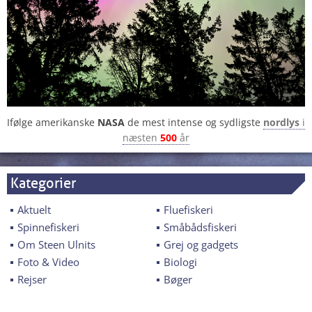
Ifølge amerikanske
NASA
de mest intense og sydligste
nordlys
i
næsten
500
år
Kategorier
Aktuelt
Fluefiskeri
Spinnefiskeri
Småbådsfiskeri
Om Steen Ulnits
Grej og gadgets
Foto & Video
Biologi
Rejser
Bøger