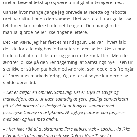
uret at læse al tekst op og være umuligt at interagere med.
Uanset hvor mange gange jeg prøvede at resette og reboote
uret, var situationen den samme. Uret var totalt ubrugeligt, og
telefonen kunne ikke finde det længere. Den manglende
manual gjorde heller ikke tingene lettere.
Det kan være, jeg har fået et mandagsur. Det var i hvert fald
det, de fortalte mig hos forhandleren, der heller ikke kunne
finde ud af at nulstille uret og genoprette kontakten. Men det
ændrer jo ikke på den kendsgerning, at Samsungs nye Tizen ur
slet ikke er så kompatibelt med Android, som det ellers fremgår
af Samsungs markedsføring. Og det er at snyde kunderne og
spilde deres tid.
– Det er derfor en ommer, Samsung. Det er snyd at sælge og
markedsføre dette ur uden samtidig at gøre tydeligt opmærksom
på, at det primært er designet til at fungere sammen med
jeres egne Galaxy smartphones. At vigtige features kun fungerer
med dem og ikke med andre.
– I har ikke råd til at skræmme flere købere væk – specielt da ikke
efter katastrofen med den helt nye Galaxy Note 7, der jo