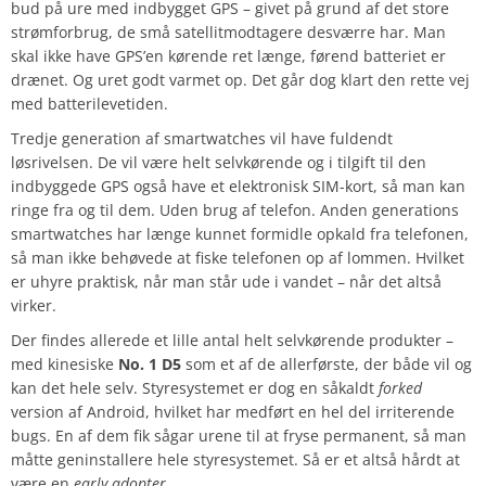
bud på ure med indbygget GPS – givet på grund af det store
strømforbrug, de små satellitmodtagere desværre har. Man
skal ikke have GPS’en kørende ret længe, førend batteriet er
drænet. Og uret godt varmet op. Det går dog klart den rette vej
med batterilevetiden.
Tredje generation af smartwatches vil have fuldendt
løsrivelsen. De vil være helt selvkørende og i tilgift til den
indbyggede GPS også have et elektronisk SIM-kort, så man kan
ringe fra og til dem. Uden brug af telefon. Anden generations
smartwatches har længe kunnet formidle opkald fra telefonen,
så man ikke behøvede at fiske telefonen op af lommen. Hvilket
er uhyre praktisk, når man står ude i vandet – når det altså
virker.
Der findes allerede et lille antal helt selvkørende produkter –
med kinesiske
No. 1 D5
som et af de allerførste, der både vil og
kan det hele selv. Styresystemet er dog en såkaldt
forked
version af Android, hvilket har medført en hel del irriterende
bugs. En af dem fik sågar urene til at fryse permanent, så man
måtte geninstallere hele styresystemet. Så er et altså hårdt at
være en
early adopter…