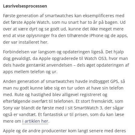
Løsrivelsesprocessen
Første generation af smartwatches kan eksemplificeres med
det første Apple Watch, som nu snart har to år på bagen. Ud
over at være dyrt og se godt ud, kunne det ikke meget mere
end at vise oplysninger fra den tilhørende iPhone og de apps,
der var installeret her.
Forbindelsen var langsom og opdateringen ligeså. Det hjalp
dog gevaldigt, da Apple opgraderede til Watch OS3, hvor man
dels havde gentænkt anvendelsen – dels øget opdateringen af
apps mellem telefon og ur.
Anden generation af smartwatches havde indbygget GPS, så
man nu godt kunne løbe sig en tur uden at have sin telefon
med. Rute og hastighed blev alligevel registreret og
efterfølgende overført til telefonen. Et stort fremskridt, som
Sony var blandt de første med i sit SmartWatch 3, der sågar
også er vandtæt. Et fantastisk ur til prisen, som du kan læse
mere om
i artiklen her
.
Apple og de andre producenter kom langt senere med deres