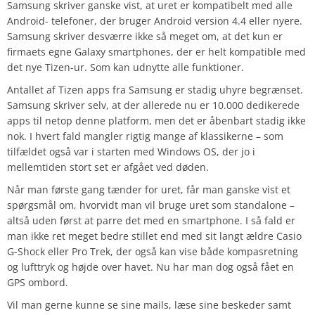
Samsung skriver ganske vist, at uret er kompatibelt med alle
Android- telefoner, der bruger Android version 4.4 eller nyere.
Samsung skriver desværre ikke så meget om, at det kun er
firmaets egne Galaxy smartphones, der er helt kompatible med
det nye Tizen-ur. Som kan udnytte alle funktioner.
Antallet af Tizen apps fra Samsung er stadig uhyre begrænset.
Samsung skriver selv, at der allerede nu er 10.000 dedikerede
apps til netop denne platform, men det er åbenbart stadig ikke
nok. I hvert fald mangler rigtig mange af klassikerne – som
tilfældet også var i starten med Windows OS, der jo i
mellemtiden stort set er afgået ved døden.
Når man første gang tænder for uret, får man ganske vist et
spørgsmål om, hvorvidt man vil bruge uret som standalone –
altså uden først at parre det med en smartphone. I så fald er
man ikke ret meget bedre stillet end med sit langt ældre Casio
G-Shock eller Pro Trek, der også kan vise både kompasretning
og lufttryk og højde over havet. Nu har man dog også fået en
GPS ombord.
Vil man gerne kunne se sine mails, læse sine beskeder samt