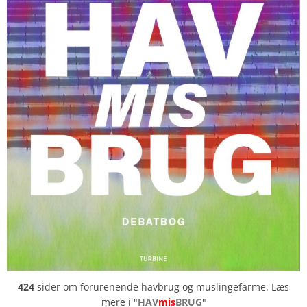
424
sider om forurenende havbrug og muslingefarme. Læs
mere i "
HAV
mis
BRUG
"