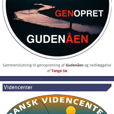
Sammenslutning til genopretning af
Gudenåen
og nedlæggelse
af
Tange Sø
Videncenter