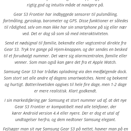
rigtig god og intuitiv måde at navigere på.
Gear S3 Frontier har indbyggede sensorer til pulsmåling,
fartmåling, gyroskop, barometer og GPS. Disse funktioner er således
til rådighed, selv om man ikke har sin smartphone på sig eller nær
ved. Det er dog så som så med interaktiviteten.
Send et nødsignal til familie, bekendte eller vagtcentral direkte fra
Gear S3. Tryk tre gange på Hjem-knappen, og der sendes en besked
til et forudvalgt nummer. Det være sig alarmcentralen, familie eller
venner. Som man også kan gøre det fra et Apple Watch.
Samsung Gear S3 har trådløs opladning via den medfølgende dock.
Som stort set alle andre af dagens smartwatches. Nemt og bekvemt
og hurtigt. Batterilevetiden opgives til hele fire dage, men 1-2 dage
er mere realistisk. Klart godkendt.
I sin markedsføring gør Samsung et stort nummer ud af, at det nye
Gear S3 Frontier er kompatibelt med alle telefoner, der
kører Android version 4.4 eller nyere. Der er dog et utal af
undtagelser herfra, og dem nedtoner Samsung elegant.
Fejlsøger man sit nye Samsung Gear S3 på nettet, havner man på en