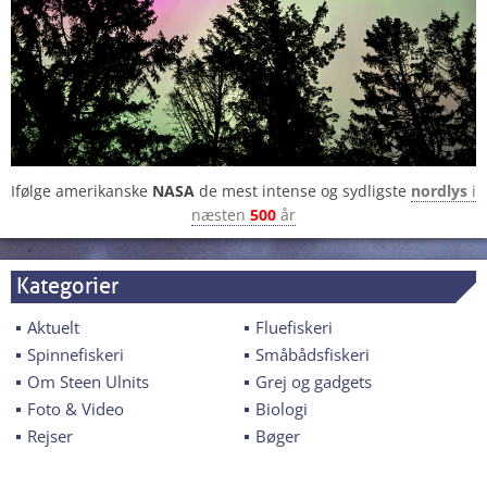
Ifølge amerikanske
NASA
de mest intense og sydligste
nordlys
i
næsten
500
år
Kategorier
Aktuelt
Fluefiskeri
Spinnefiskeri
Småbådsfiskeri
Om Steen Ulnits
Grej og gadgets
Foto & Video
Biologi
Rejser
Bøger