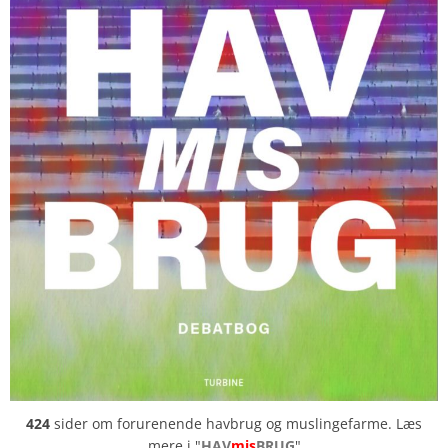
424
sider om forurenende havbrug og muslingefarme. Læs
mere i "
HAV
mis
BRUG
"