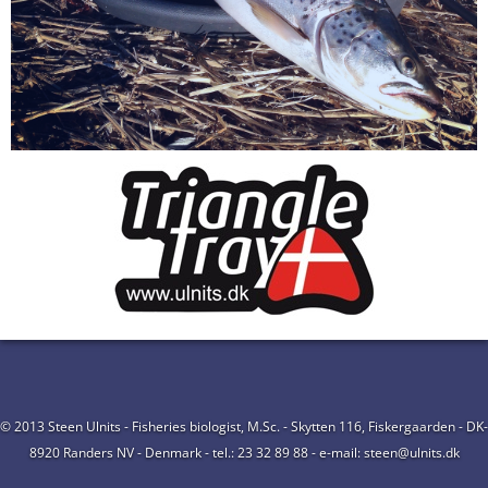
© 2013 Steen Ulnits - Fisheries biologist, M.Sc. - Skytten 116, Fiskergaarden - DK-
8920 Randers NV - Denmark - tel.: 23 32 89 88 - e-mail: steen@ulnits.dk