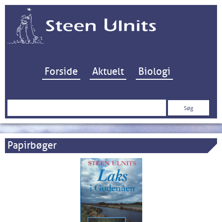
Hop til indhold
Forside
Aktuelt
Biologi
Søg
efter:
Papirbøger