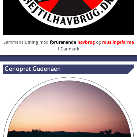
Sammenslutning mod
forurenende
havbrug
og
muslingefarme
i Danmark
Genopret Gudenåen