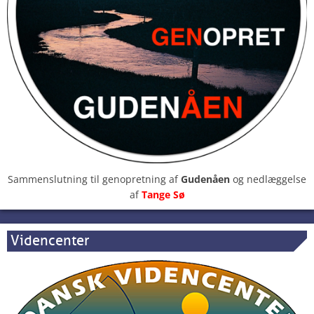
Sammenslutning til genopretning af
Gudenåen
og nedlæggelse
af
Tange Sø
Videncenter