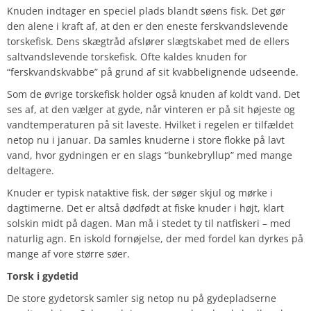
Knuden indtager en speciel plads blandt søens fisk. Det gør
den alene i kraft af, at den er den eneste ferskvandslevende
torskefisk. Dens skægtråd afslører slægtskabet med de ellers
saltvandslevende torskefisk. Ofte kaldes knuden for
“ferskvandskvabbe” på grund af sit kvabbelignende udseende.
Som de øvrige torskefisk holder også knuden af koldt vand. Det
ses af, at den vælger at gyde, når vinteren er på sit højeste og
vandtemperaturen på sit laveste. Hvilket i regelen er tilfældet
netop nu i januar. Da samles knuderne i store flokke på lavt
vand, hvor gydningen er en slags “bunkebryllup” med mange
deltagere.
Knuder er typisk nataktive fisk, der søger skjul og mørke i
dagtimerne. Det er altså dødfødt at fiske knuder i højt, klart
solskin midt på dagen. Man må i stedet ty til natfiskeri – med
naturlig agn. En iskold fornøjelse, der med fordel kan dyrkes på
mange af vore større søer.
Torsk i gydetid
De store gydetorsk samler sig netop nu på gydepladserne