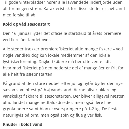
Til gode vinterpladser hører alle lavvandede inderfjorde uden
alt for megen strøm. Karakteristisk for disse steder er lavt vand
med ferske tilløb.
Kold og våd sæsonstart
Den 16. januar lyder det officielle startskud til årets premiere
ved flere åer landet over.
Alle steder trækker premierefiskeriet altid mange fiskere – ved
nogle vandløb dog kun lokale medlemmer af den lokale
lystfiskerforening. Dagkortkøbere må her ofte vente lidt,
hvorimod fiskeriet på den nederste del af mange åer er frit for
alle helt fra sæsonstarten.
På grund af den store nedbør efter jul og nytår byder den nye
sæson som oftest på høj vandstand. Åerne bliver uklare og
vanskeligt fiskbare til sæsonstarten. Der bliver alligevel næsten
altid landet mange nedfaldsørreder, men også flere fine
grønlændere samt blanke overspringere på 1-2 kg. De fleste
naturligvis på orm, men også spin og flue giver fisk.
Knuder i koldt vand