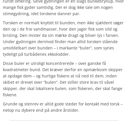
rundt omkring. Selve gydningen er en slags bunkebryllup, hvor
mange fisk gyder samtidig. Der er dog ikke tale om nogen
stimegydning, idet torskene danner par.
Torsken er normalt knyttet til bunden, men ikke sjældent søger
den op i de frie vandmasser, hvor den jager fisk som sild og
brisling. Den mister da sin mørke dragt og bliver lys i farven.
Under gydningen derimod finder man altid torsken stående
umiddelbart over bunden – i markante “buler”, som synes
tydeligt på turbådenes ekkolodder.
Disse buler er utroligt koncentrerede – over ganske få
kvadratmeter bund. Det kræver derfor en opmærksom skipper
at opdage dem – og hurtige fiskere at nå ned til dem, inden
skibet er drevet over “bulen”. Det stiller store krav til såvel
skipper, der skal lokalisere bulen, som fiskeren, der skal fange
fiskene.
Grunde og stenrev er altid gode steder for kontakt med torsk –
netop nu dybere end på andre årstider.