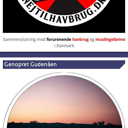
Sammenslutning mod
forurenende
havbrug
og
muslingefarme
i Danmark
Genopret Gudenåen