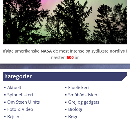
Ifølge amerikanske
NASA
de mest intense og sydligste
nordlys
i
næsten
500
år
Kategorier
Aktuelt
Fluefiskeri
Spinnefiskeri
Småbådsfiskeri
Om Steen Ulnits
Grej og gadgets
Foto & Video
Biologi
Rejser
Bøger