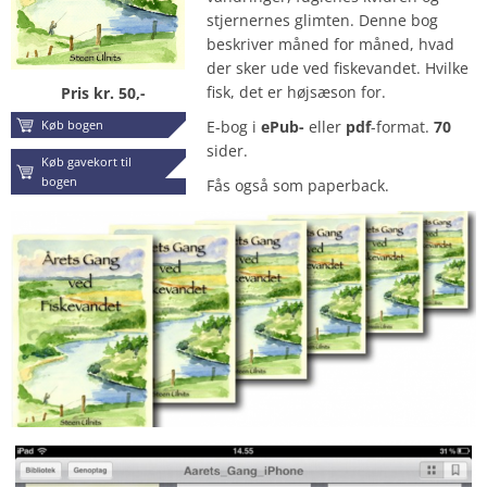
stjernernes glimten. Denne bog
beskriver måned for måned, hvad
der sker ude ved fiskevandet. Hvilke
fisk, det er højsæson for.
Pris kr. 50,-
Køb bogen
E-bog i
ePub-
eller
pdf
-format.
70
sider.
Køb gavekort til
bogen
Fås også som paperback.