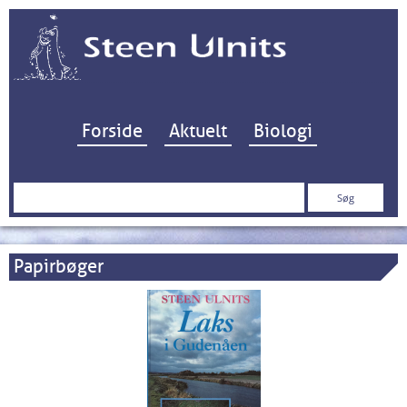
Hop til indhold
Forside
Aktuelt
Biologi
Søg
efter:
Papirbøger