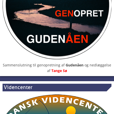
Sammenslutning til genopretning af
Gudenåen
og nedlæggelse
af
Tange Sø
Videncenter