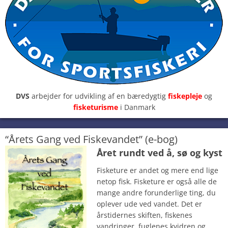
DVS
arbejder for udvikling af en bæredygtig
fiskepleje
og
fisketurisme
i Danmark
“Årets Gang ved Fiskevandet” (e-bog)
Året rundt ved å, sø og kyst
Fisketure er andet og mere end lige
netop fisk. Fisketure er også alle de
mange andre forunderlige ting, du
oplever ude ved vandet. Det er
årstidernes skiften, fiskenes
vandringer, fuglenes kvidren og