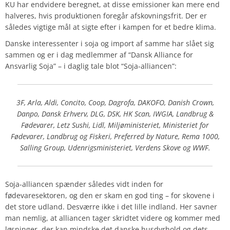
KU har endvidere beregnet, at disse emissioner kan mere end
halveres, hvis produktionen foregår afskovningsfrit. Der er
således vigtige mål at sigte efter i kampen for et bedre klima.
Danske interessenter i soja og import af samme har slået sig
sammen og er i dag medlemmer af “Dansk Alliance for
Ansvarlig Soja” – i daglig tale blot “Soja-alliancen”:
3F, Arla, Aldi, Concito, Coop, Dagrofa, DAKOFO, Danish Crown,
Danpo, Dansk Erhverv, DLG, DSK, HK Scan, IWGIA, Landbrug &
Fødevarer, Letz Sushi, Lidl, Miljøministeriet, Ministeriet for
Fødevarer, Landbrug og Fiskeri, Preferred by Nature, Rema 1000,
Salling Group, Udenrigsministeriet, Verdens Skove og WWF.
Soja-alliancen spænder således vidt inden for
fødevaresektoren, og den er skam en god ting – for skovene i
det store udland. Desværre ikke i det lille indland. Her savner
man nemlig, at alliancen tager skridtet videre og kommer med
løsninger, der kan mindske det danske husdyrhold og dets