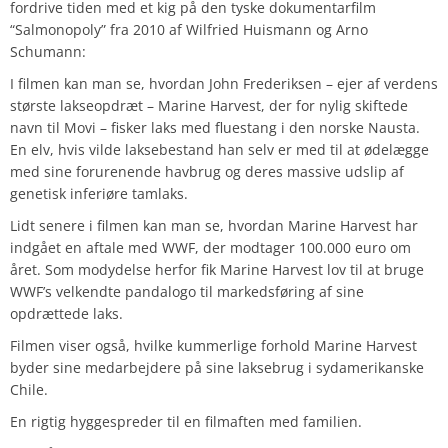
fordrive tiden med et kig på den tyske dokumentarfilm
“Salmonopoly” fra 2010 af Wilfried Huismann og Arno
Schumann:
I filmen kan man se, hvordan John Frederiksen – ejer af verdens
største lakseopdræt – Marine Harvest, der for nylig skiftede
navn til Movi – fisker laks med fluestang i den norske Nausta.
En elv, hvis vilde laksebestand han selv er med til at ødelægge
med sine forurenende havbrug og deres massive udslip af
genetisk inferiøre tamlaks.
Lidt senere i filmen kan man se, hvordan Marine Harvest har
indgået en aftale med WWF, der modtager 100.000 euro om
året. Som modydelse herfor fik Marine Harvest lov til at bruge
WWF’s velkendte pandalogo til markedsføring af sine
opdrættede laks.
Filmen viser også, hvilke kummerlige forhold Marine Harvest
byder sine medarbejdere på sine laksebrug i sydamerikanske
Chile.
En rigtig hyggespreder til en filmaften med familien.