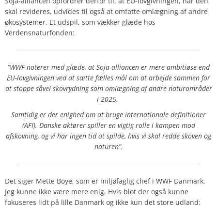
Soja-alliancen opfordrer derfor til, at EU-lovgivningen, når den
skal revideres, udvides til også at omfatte omlægning af andre
økosystemer. Et udspil, som vækker glæde hos
Verdensnaturfonden:
“WWF noterer med glæde, at Soja-alliancen er mere ambitiøse end
EU-lovgivningen ved at sætte fælles mål om at arbejde sammen for
at stoppe såvel skovrydning som omlægning af andre naturområder
i 2025.
Samtidig er der enighed om at bruge internationale definitioner
(AFI). Danske aktører spiller en vigtig rolle i kampen mod
afskovning, og vi har ingen tid at spilde, hvis vi skal redde skoven og
naturen”.
Det siger Mette Boye, som er miljøfaglig chef i WWF Danmark.
Jeg kunne ikke være mere enig. Hvis blot der også kunne
fokuseres lidt på lille Danmark og ikke kun det store udland: