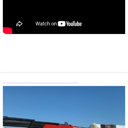
Åbent brev til Maria Gjerding