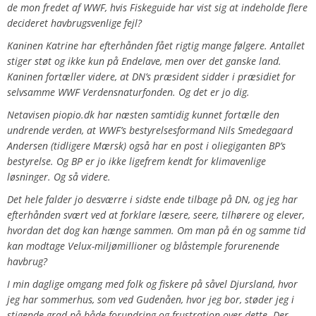
de mon fredet af WWF, hvis Fiskeguide har vist sig at indeholde flere
decideret havbrugsvenlige fejl?
Kaninen Katrine har efterhånden fået rigtig mange følgere. Antallet
stiger støt og ikke kun på Endelave, men over det ganske land.
Kaninen fortæller videre, at DN’s præsident sidder i præsidiet for
selvsamme WWF Verdensnaturfonden. Og det er jo dig.
Netavisen piopio.dk har næsten samtidig kunnet fortælle den
undrende verden, at WWF’s bestyrelsesformand Nils Smedegaard
Andersen (tidligere Mærsk) også har en post i oliegiganten BP’s
bestyrelse. Og BP er jo ikke ligefrem kendt for klimavenlige
løsninger. Og så videre.
Det hele falder jo desværre i sidste ende tilbage på DN, og jeg har
efterhånden svært ved at forklare læsere, seere, tilhørere og elever,
hvordan det dog kan hænge sammen. Om man på én og samme tid
kan modtage Velux-miljømillioner og blåstemple forurenende
havbrug?
I min daglige omgang med folk og fiskere på såvel Djursland, hvor
jeg har sommerhus, som ved Gudenåen, hvor jeg bor, støder jeg i
stigende grad på både forundring og frustration over dette. Der