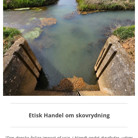
Etisk Handel om skovrydning
“Den danske årlige import af soja, i blandt andet dyrefoder, udgør