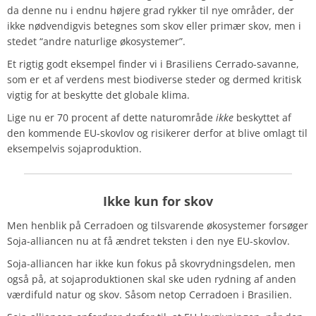
da denne nu i endnu højere grad rykker til nye områder, der
ikke nødvendigvis betegnes som skov eller primær skov, men i
stedet “andre naturlige økosystemer”.
Et rigtig godt eksempel finder vi i Brasiliens Cerrado-savanne,
som er et af verdens mest biodiverse steder og dermed kritisk
vigtig for at beskytte det globale klima.
Lige nu er 70 procent af dette naturområde
ikke
beskyttet af
den kommende EU-skovlov og risikerer derfor at blive omlagt til
eksempelvis sojaproduktion.
Ikke kun for skov
Men henblik på Cerradoen og tilsvarende økosystemer forsøger
Soja-alliancen nu at få ændret teksten i den nye EU-skovlov.
Soja-alliancen har ikke kun fokus på skovrydningsdelen, men
også på, at sojaproduktionen skal ske uden rydning af anden
værdifuld natur og skov. Såsom netop Cerradoen i Brasilien.