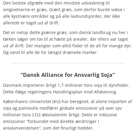
Den bedste afgrøde med den mindste udvaskning til
omgivelserne er græs. Grønt græs, som derfor burde vokse i
alle kystnære områder og på alle lavbundsjorder, der ikke
allerede er taget ud af drift.
Det er netop dette grønne græs, som dansk landbrug nu her i
tørken søger om lov til at høste på arealer, der ellers var taget
ud af drift. Der mangler som altid foder til de alt for mange dyr.
Og vand til alle de for længst drænede marker.
“Dansk Alliance for Ansvarlig Soja”
Danmark importerer årligt 1,7 millioner tons soja til dyrefoder.
Dette ifølge regeringens Handlingsplan mod Afskovning.
Københavns Universitet (KU) har beregnet, at alene importen af
soja og palmeolie medfører globale emissioner på over syv
millioner tons CO2 ækvivalenter årligt. Dette er inklusive
emissioner “forbundet med direkte ændringer i
arealanvendelsen”, som det finurligt hedder.