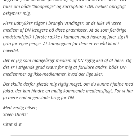
tales om både “blodpenge” og korruption i DN, hvilket oprigtigt
bekymrer mig.
Flere udtrykker sågar i bramfri vendinger, at de ikke vil være
medlem af DN længere på disse præmisser. At de som flerårige
modstandsfolk i første række i kampen mod havbrug føler sig til
grin for egne penge. At kampagnen for dem er en våd klud i
hovedet.
Det er jeg som mangeårigt medlem af DN rigtig ked af at høre. Og
det er i stigende grad svært for mig at forklare andre, både DN-
medlemmer og ikke-medlemmer, hvad der lige sker.
Det skulle derfor glæde mig rigtig meget, om du kunne hjælpe med
fakta, der kan hindre en mulig kommende medlemsflugt. For vi har
jo mere end nogensinde brug for DN.
Med venlig hilsen,
Steen Ulnits”
Citat slut