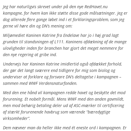
Jeg har naturligvis skrevet under på den nye RedHavet.nu
kampagne, for hvem kan ikke støtte disse gode målsætninger. Jeg er
dog allerede flere gange løbet ind i et forklaringsproblem, som jeg
gerne vil høre din og DN’s mening om:
Miljømediet Kaninen Katrine fra Endelave har jo i høj grad lagt
grunden til standsningen af L111. Kaninens afdækning af de mange
ulovligheder inden for branchen har gjort det meget nemmere for
den nye regering at gribe ind.
Undervejs har Kaninen Katrine imidlertid også afdækket forhold,
der gør det langt sværere end tidligere for mig som biolog og
underviser at forklare og forsvare DN’s deltagelse i kampagnen –
sammen med WWF Verdensnaturfonden.
Med den ene hånd vil kampagnen redde havet og beskytte det mod
forurening. Et nobelt formål. Mens WWF med den anden gavmildt,
men mod behørig betaling deler ud af ASC-mærker til certificering
af stærkt forurenende havbrug som værende “bæredygtige
virksomheder”.
Dem nævner man da heller ikke med ét eneste ord i kampagnen. Er