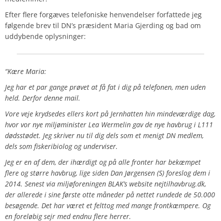
Efter flere forgæves telefoniske henvendelser forfattede jeg
følgende brev til DN’s præsident Maria Gjerding og bad om
uddybende oplysninger:
“Kære Maria:
Jeg har et par gange prøvet at få fat i dig på telefonen, men uden
held. Derfor denne mail.
Vore veje krydsedes ellers kort på Jernhatten hin mindeværdige dag,
hvor vor nye miljøminister Lea Wermelin gav de nye havbrug i L111
dødsstødet. Jeg skriver nu til dig dels som et menigt DN medlem,
dels som fiskeribiolog og underviser.
Jeg er en af dem, der ihærdigt og på alle fronter har bekæmpet
flere og større havbrug, lige siden Dan Jørgensen (S) foreslog dem i
2014. Senest via miljøforeningen BLAK’s website nejtilhavbrug.dk,
der allerede i sine første otte måneder på nettet rundede de 50.000
besøgende. Det har været et felttog med mange frontkæmpere. Og
en foreløbig sejr med endnu flere herrer.