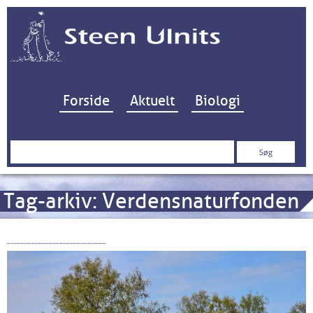
Hop til indhold
Forside
Aktuelt
Biologi
Søg
efter:
Tag-arkiv:
Verdensnaturfonden
“Soja-alliancen”