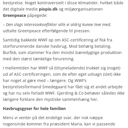
bestyrelse. Noget kontroversielt i disse klimatider, hvilket både
det digitale medie
piopio.dk
og miljøorganisationen
Greenpeace
påpegede:
– Den slags interessekonflikter ville vi aldrig kunne leve med
,
udtalte Greenpeace efterfølgende til pressen.
Samtidig bakkede WWF op om ASC-certificering af fisk fra
storforurenende danske havbrug. Mod behørig betaling.
Burfisk, som stammer fra den mindst bæredygtige produktion
med den størst tænkelige forurening.
I mellemtiden har WWF så (tilsyneladende) trukket sig (noget)
ud af ASC-certificeringen, som de efter eget udsagn (slet) ikke
har noget at gøre med – længere. Og WWF’s
bestyrelsesformand Smedegaard har fået sig et andet arbejde
og har nu selv forladt WWF. Gjerding & Co behøver således ikke
længere forklare den mystiske sammenhæng her.
Havbrugsgyser for hele familien
Mens vi venter på det endelige svar, der nok næppe
nogensinde kommer fra præsident Maria, kan vi passende