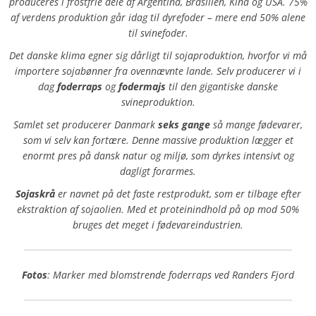
produceres i frostfrie dele af Argentina, Brasilien, Kina og USA. 75%
af verdens produktion går idag til dyrefoder – mere end 50% alene
til svinefoder.
Det danske klima egner sig dårligt til sojaproduktion, hvorfor vi må
importere sojabønner fra ovennævnte lande. Selv producerer vi i
dag
foderraps
og
fodermajs
til den gigantiske danske
svineproduktion.
Samlet set producerer Danmark
seks gange
så mange fødevarer,
som vi selv kan fortære. Denne massive produktion lægger et
enormt pres på dansk natur og miljø, som dyrkes intensivt og
dagligt forarmes.
Sojaskrå
er navnet på det faste restprodukt, som er tilbage efter
ekstraktion af sojaolien. Med et proteinindhold på op mod 50%
bruges det meget i fødevareindustrien.
Fotos
: Marker med blomstrende foderraps ved Randers Fjord