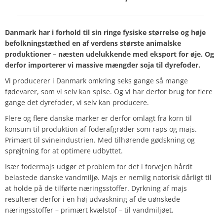
Danmark har i forhold til sin ringe fysiske størrelse og høje
befolkningstæthed en af verdens største animalske
produktioner – næsten udelukkende med eksport for øje. Og
derfor importerer vi massive mængder soja til dyrefoder.
Vi producerer i Danmark omkring seks gange så mange
fødevarer, som vi selv kan spise. Og vi har derfor brug for flere
gange det dyrefoder, vi selv kan producere.
Flere og flere danske marker er derfor omlagt fra korn til
konsum til produktion af foderafgrøder som raps og majs.
Primært til svineindustrien. Med tilhørende gødskning og
sprøjtning for at optimere udbyttet.
Især fodermajs udgør et problem for det i forvejen hårdt
belastede danske vandmiljø. Majs er nemlig notorisk dårligt til
at holde på de tilførte næringsstoffer. Dyrkning af majs
resulterer derfor i en høj udvaskning af de uønskede
næringsstoffer – primært kvælstof – til vandmiljøet.