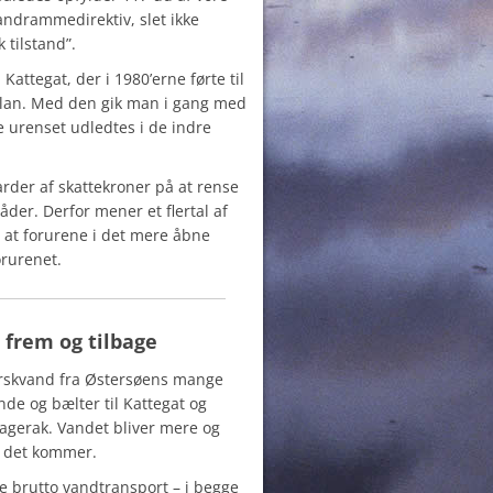
andrammedirektiv, slet ikke
 tilstand”.
attegat, der i 1980’erne førte til
plan. Med den gik man i gang med
e urenset udledtes i de indre
rder af skattekroner på at rense
der. Derfor mener et flertal af
til at forurene i det mere åbne
orurenet.
 frem og tilbage
ferskvand fra Østersøens mange
de og bælter til Kattegat og
agerak. Vandet bliver mere og
å det kommer.
re brutto vandtransport – i begge