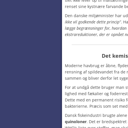
slet ikke lever op til målsætning
renset sine kystnære farvande be
Den danske miljøminister har ud
ikke vil godkende dette princip”
.
H
lægge begrænsninger for, hvordan
ekstrareduktioner, der er opnået na
Det
kemi
Moderne havbrug er åbne, flyde
rensning af spildevandet fra de 
sammen og bliver derfor let syge
For at undgå dette bruger man s
lighed med fækalier og foderreste
Dette med en permanent risiko fo
bakterierne. Præcis som set me
Dansk fiskeindustri brugte alene
quinoloner
.
Det er bredspektret a
WHO’s liste over stoffer, man ska