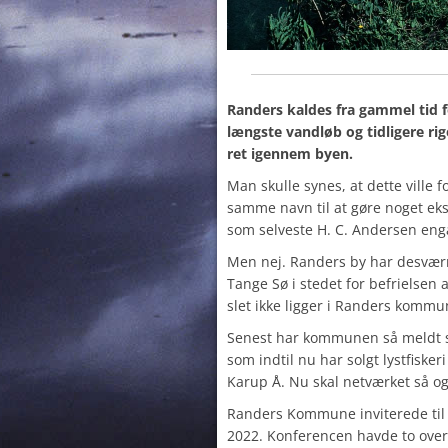
Randers kaldes fra gammel tid 
længste vandløb og tidligere r
ret igennem byen.
Man skulle synes, at dette ville
samme navn til at gøre noget eks
som selveste H. C. Andersen enga
Men nej. Randers by har desværre
Tange Sø i stedet for befrielsen
slet ikke ligger i Randers kommu
Senest har kommunen så meldt si
som indtil nu har solgt lystfiske
Karup Å. Nu skal netværket så o
Randers Kommune inviterede til 
2022. Konferencen havde to ove