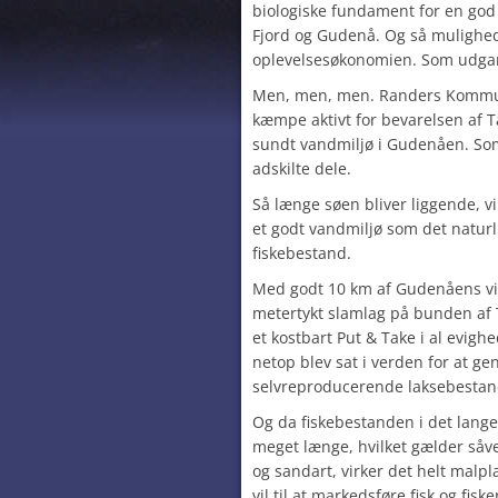
biologiske fundament for en god 
Fjord og Gudenå. Og så mulighed 
oplevelsesøkonomien. Som udgan
Men, men, men. Randers Kommune
kæmpe aktivt for bevarelsen af T
sundt vandmiljø i Gudenåen. Som
adskilte dele.
Så længe søen bliver liggende, v
et godt vandmiljø som det natur
fiskebestand.
Med godt 10 km af Gudenåens vi
metertykt slamlag på bunden af Ta
et kostbart Put & Take i al evighe
netop blev sat i verden for at ge
selvreproducerende laksebestan
Og da fiskebestanden i det lange
meget længe, hvilket gælder såv
og sandart, virker det helt malp
vil til at markedsføre fisk og fis