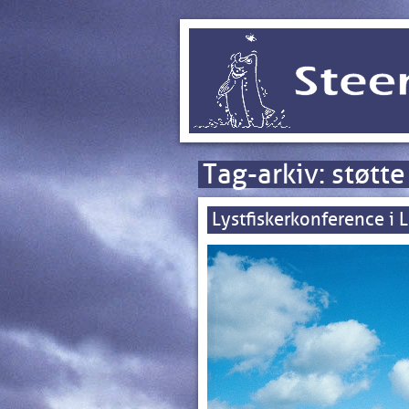
Tag-arkiv:
støtte
Lystfiskerkonference i 