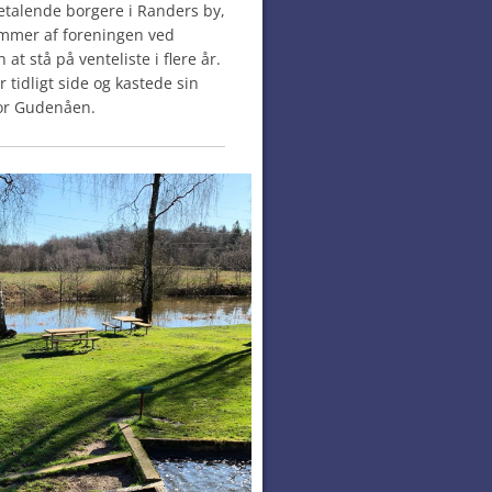
etalende borgere i Randers by,
emmer af foreningen ved
 at stå på venteliste i flere år.
 tidligt side og kastede sin
for Gudenåen.