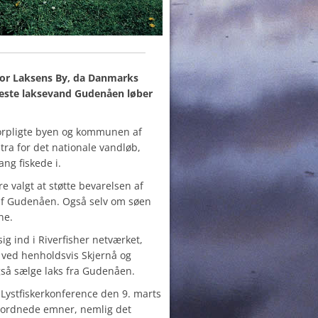
for Laksens By, da Danmarks
igeste laksevand Gudenåen løber
 forpligte byen og kommunen af
tra for det nationale vandløb,
ng fiskede i.
 valgt at støtte bevarelsen af
 af Gudenåen. Også selv om søen
ne.
g ind i Riverfisher netværket,
ri ved henholdsvis Skjernå og
gså sælge laks fra Gudenåen.
Lystfiskerkonference den 9. marts
rordnede emner, nemlig det