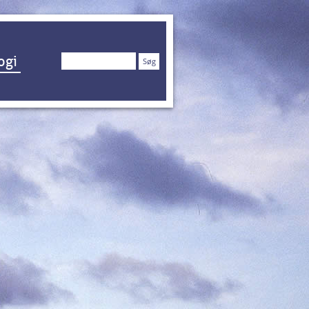
Søg
ogi
efter: