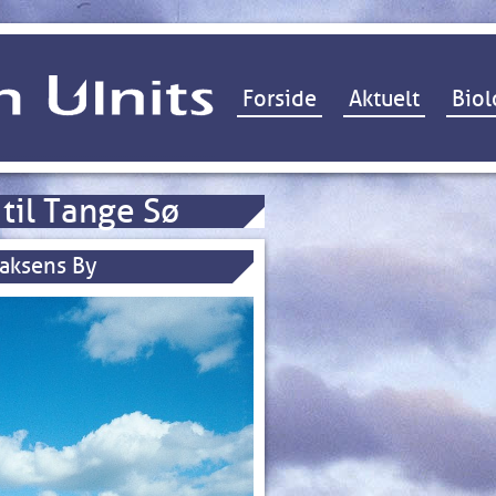
Hop til indhold
Forside
Aktuelt
Biol
 til Tange Sø
Laksens By