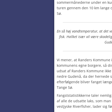
sommermånederne under en kuns
turen gennem den 10 km lange 
Sø.
En så høj vandtemperatur, at det 
fisk. Hvilket især vil være skadel
Gud
Vi mener, at Randers Kommune i 
kommunens egne borgere, så disse 
udsat af Randers Kommune ikke b
nedre Gudenå, da der hernede s
efterfølgende bliver fanget læ
Tange Sø.
Fangststatistikkerne taler nemlig
af alle de udsatte laks, som man
vestjyske Riverfisher, lader sig 