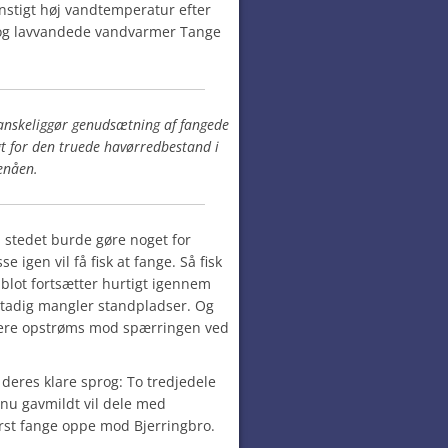
tigt høj vandtemperatur efter
og lavvandede vandvarmer Tange
vanskeliggør genudsætning af fangede
igt for den truede havørredbestand i
enåen.
stedet burde gøre noget for
igen vil få fisk at fange. Så fisk
lot fortsætter hurtigt igennem
tadig mangler standpladser. Og
ngere opstrøms mod spærringen ved
 deres klare sprog: To tredjedele
 nu gavmildt vil dele med
først fange oppe mod Bjerringbro.