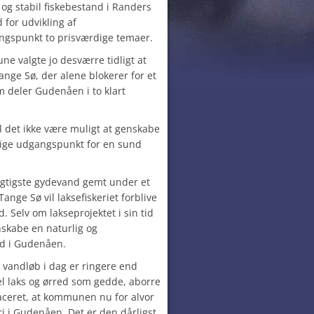
og stabil fiskebestand i Randers
for udvikling af
gspunkt to prisværdige temaer.
 valgte jo desværre tidligt at
ange Sø, der alene blokerer for et
 deler Gudenåen i to klart
il det ikke være muligt at genskabe
lige udgangspunkt for en sund
gtigste gydevand gemt under et
nge Sø vil laksefiskeriet forblive
d. Selv om lakseprojektet i sin tid
nskabe en naturlig og
d i Gudenåen.
 vandløb i dag er ringere end
el laks og ørred som gedde, aborre
laceret, at kommunen nu for alvor
keri i Gudenåen. Det er den dårligst