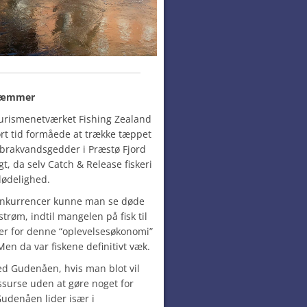
kræmmer
turismenetværket Fishing Zealand
t tid formåede at trække tæppet
brakvandsgedder i Præstø Fjord
gt, da selv Catch & Release fiskeri
dødelighed.
konkurrencer kunne man se døde
trøm, indtil mangelen på fisk til
pper for denne “oplevelsesøkonomi”
 Men da var fiskene definitivt væk.
d Gudenåen, hvis man blot vil
ssurse uden at gøre noget for
udenåen lider især i