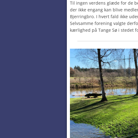
Til ingen verdens glæde for de b
der ikke engang kan blive medl
Bjerringbro. I hvert fald ikke uden
Selvsamme forening valgte derfor
kærlighed på Tange Sø i stedet 