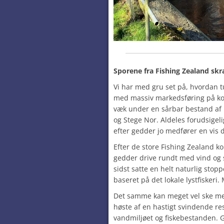
Sporene fra Fishing Zealand s
Vi har med gru set på, hvordan 
med massiv markedsføring på kor
væk under en sårbar bestand af 
og Stege Nor. Aldeles forudsigeli
efter gedder jo medfører en vis 
Efter de store Fishing Zealand 
gedder drive rundt med vind og s
sidst satte en helt naturlig sto
baseret på det lokale lystfiskeri.
Det samme kan meget vel ske me
høste af en hastigt svindende re
vandmiljøet og fiskebestanden. G