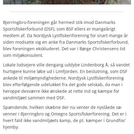
Bjerringbro-foreningen går hermed stik imod Danmarks
Sportsfiskerforbund (DSF), som BSF ellers er mangeårigt
medlem af. Da Nordjysk Lystfiskeriforening for snart mange år
siden modsatte sig en anke fra Danmarks Sportsfiskerforbund,
blev foreningen ekskluderet. Det var i Børge Christensens tid
som miljøkonsulent.
Lokale lodsejere ville dengang uddybe Lindenborg Å, så vandet
hurtigere kunne løbe ud i Limfjorden. En beslutning, som DSF
ankede til miljømyndighederne. Nordjysk Lystfiskeriforening
blev efterfølgende udelukket fra det gode selskab, da man i
heroppe desværre ikke ønskede at rette ind og kæmpe for
vandmiljøet sammen med DSF.
Spændende, hvilken skæbne der nu venter de nyslåede sø-
venner i Bjerringbro og Omegns Sportsfiskerforening. Det er i
hvert fald ikke vandmiljøets kamp, de pt. kæmper i Grundfos’
hjemby.