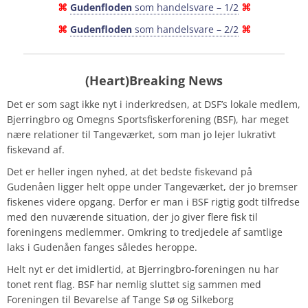
⌘
Gudenfloden
som handelsvare – 1/2
⌘
⌘
Gudenfloden
som handelsvare – 2/2
⌘
(Heart)Breaking News
Det er som sagt ikke nyt i inderkredsen, at DSF’s lokale medlem,
Bjerringbro og Omegns Sportsfiskerforening (BSF), har meget
nære relationer til Tangeværket, som man jo lejer lukrativt
fiskevand af.
Det er heller ingen nyhed, at det bedste fiskevand på
Gudenåen ligger helt oppe under Tangeværket, der jo bremser
fiskenes videre opgang. Derfor er man i BSF rigtig godt tilfredse
med den nuværende situation, der jo giver flere fisk til
foreningens medlemmer. Omkring to tredjedele af samtlige
laks i Gudenåen fanges således heroppe.
Helt nyt er det imidlertid, at Bjerringbro-foreningen nu har
tonet rent flag. BSF har nemlig sluttet sig sammen med
Foreningen til Bevarelse af Tange Sø og Silkeborg