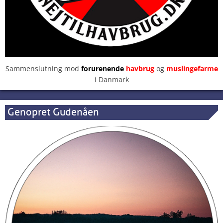
Sammenslutning mod
forurenende
havbrug
og
muslingefarme
i Danmark
Genopret Gudenåen