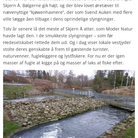
Skjern Å. Bølgerne gik højt, og der blev lovet øretæver til
nævenyttige “kjøwenhavnere”, der som Svend Auken med flere
ville lægge åen tilbage i dens oprindelige slyngninger.
Tolv år senere lå det meste af Skjern Å atter, som Moder Natur
havde lagt den. I de smukkeste slyngninger – som før
Hedeselskabet rettede dem ud. Og i dag viser lokale vestjyder
stolte deres genskabte å frem til gæstende turister,
naturvenner, fuglekiggere og lystfiskere. For nu er der igen
masser af fugle at kigge på og masser af laks at fiske efter.