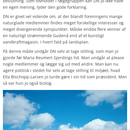
beslutning. Som tovholder i følgegruppen kan DN jo ikke have
en egen mening, lyder den gode forklaring.
DN er givet vel vidende om, at der blandt foreningens mange
naturglade medlemmer findes meget forskellige interesser og
meget divergerende synspunkter. Måske endda flere venner af
en naturligt strømmende Gudenå end af et kunstigt
vandkraftmagasin. I hvert fald på landsplan.
På denne måde undgår DN selv at tage stilling, som man jo
gjorde før Maria Reumert Gjerdings tid. Man undgår at please
nogle medlemmer og lægge sig ud med andre. Man kan nu
agere politisk i stedet for selv at tage stilling til miljøet, hvad
Ella Bischopp-Larsen jo turde gøre i sin tid som præsident.
Men
så var hun jo også biolog.