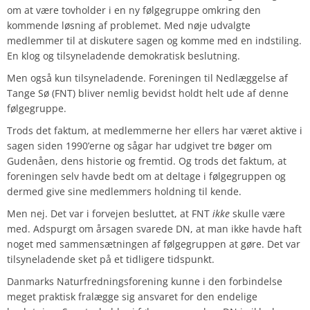
om at være tovholder i en ny følgegruppe omkring den
kommende løsning af problemet. Med nøje udvalgte
medlemmer til at diskutere sagen og komme med en indstiling.
En klog og tilsyneladende demokratisk beslutning.
Men også kun tilsyneladende. Foreningen til Nedlæggelse af
Tange Sø (FNT) bliver nemlig bevidst holdt helt ude af denne
følgegruppe.
Trods det faktum, at medlemmerne her ellers har været aktive i
sagen siden 1990’erne og sågar har udgivet tre bøger om
Gudenåen, dens historie og fremtid. Og trods det faktum, at
foreningen selv havde bedt om at deltage i følgegruppen og
dermed give sine medlemmers holdning til kende.
Men nej. Det var i forvejen besluttet, at FNT
ikke
skulle være
med. Adspurgt om årsagen svarede DN, at man ikke havde haft
noget med sammensætningen af følgegruppen at gøre. Det var
tilsyneladende sket på et tidligere tidspunkt.
Danmarks Naturfredningsforening kunne i den forbindelse
meget praktisk fralægge sig ansvaret for den endelige