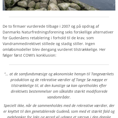
De to firmaer vurderede tilbage i 2007 og på opdrag af
Danmarks Naturfredningsforening seks forskellige alternativer
for Gudenåens retablering i forhold til de krav, som
Vandrammedirektivet stillede og stadig stiller. Ingen
omløbsmodeller blev dengang vurderet tilstrækkelige. Her
følger først COWI’s konklusion:
“… at de samfundsmæsige og økonomiske hensyn til Tangeværkets
produktion og de rekreative værdier af Tange Sø næppe er
tilstrækkelige til, at den kunstige sø kan opretholdes efter
direktivets bestemmelser om såkaldte stærkt modificerede
vandområder.
Specielt ikke, når de sammenholdes med de rekreative værdier, der
er knyttet til den genetablerede Gudenå, som med et stærkt fald og
gydebanker for laks og ørred vil udgøre et særsyn i den danske