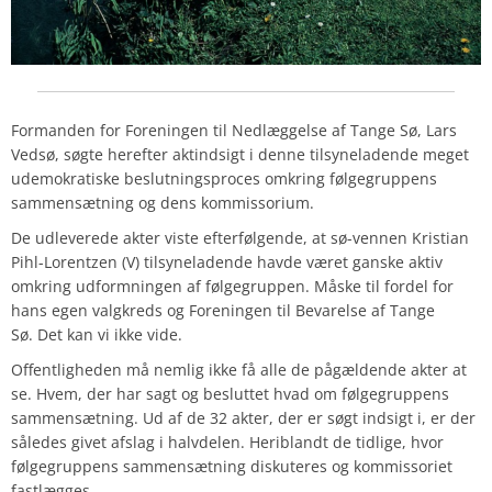
Formanden for Foreningen til Nedlæggelse af Tange Sø, Lars
Vedsø, søgte herefter aktindsigt i denne tilsyneladende meget
udemokratiske beslutningsproces omkring følgegruppens
sammensætning og dens kommissorium.
De udleverede akter viste efterfølgende, at sø-vennen Kristian
Pihl-Lorentzen (V) tilsyneladende havde været ganske aktiv
omkring udformningen af følgegruppen. Måske til fordel for
hans egen valgkreds og Foreningen til Bevarelse af Tange
Sø.
Det kan vi ikke vide.
Offentligheden må nemlig ikke få alle de pågældende akter at
se. Hvem, der har sagt og besluttet hvad om følgegruppens
sammensætning. Ud af de 32 akter, der er søgt indsigt i, er der
således givet afslag i halvdelen. Heriblandt de tidlige, hvor
følgegruppens sammensætning diskuteres og kommissoriet
fastlægges.