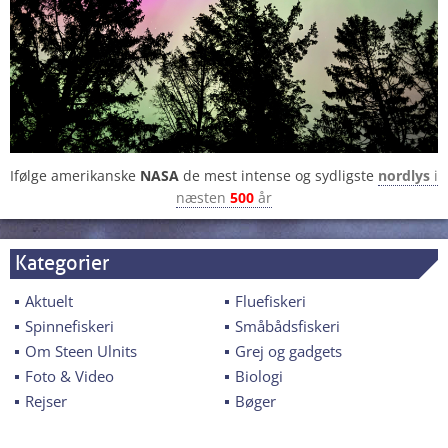
Ifølge amerikanske
NASA
de mest intense og sydligste
nordlys
i
næsten
500
år
Kategorier
Aktuelt
Fluefiskeri
Spinnefiskeri
Småbådsfiskeri
Om Steen Ulnits
Grej og gadgets
Foto & Video
Biologi
Rejser
Bøger