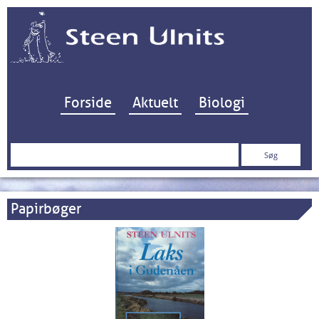
Hop til indhold
Forside
Aktuelt
Biologi
Søg
efter:
Papirbøger