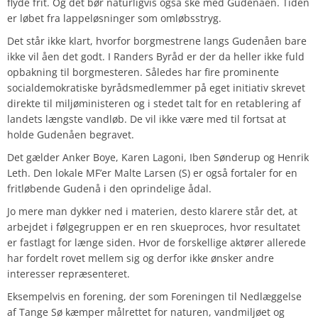
flyde frit. Og det bør naturligvis også ske med Gudenåen. Tiden
er løbet fra lappeløsninger som omløbsstryg.
Det står ikke klart, hvorfor borgmestrene langs Gudenåen bare
ikke vil åen det godt. I Randers Byråd er der da heller ikke fuld
opbakning til borgmesteren. Således har fire prominente
socialdemokratiske byrådsmedlemmer på eget initiativ skrevet
direkte til miljøministeren og i stedet talt for en retablering af
landets længste vandløb. De vil ikke være med til fortsat at
holde Gudenåen begravet.
Det gælder Anker Boye, Karen Lagoni, Iben Sønderup og Henrik
Leth. Den lokale MF’er Malte Larsen (S) er også fortaler for en
fritløbende Gudenå i den oprindelige ådal.
Jo mere man dykker ned i materien, desto klarere står det, at
arbejdet i følgegruppen er en ren skueproces, hvor resultatet
er fastlagt for længe siden. Hvor de forskellige aktører allerede
har fordelt rovet mellem sig og derfor ikke ønsker andre
interesser repræsenteret.
Eksempelvis en forening, der som Foreningen til Nedlæggelse
af Tange Sø kæmper målrettet for naturen, vandmiljøet og