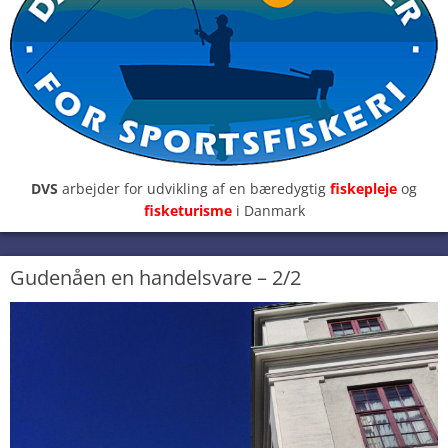
DVS
arbejder for udvikling af en bæredygtig
fiskepleje
og
fisketurisme
i Danmark
Gudenåen en handelsvare – 2/2