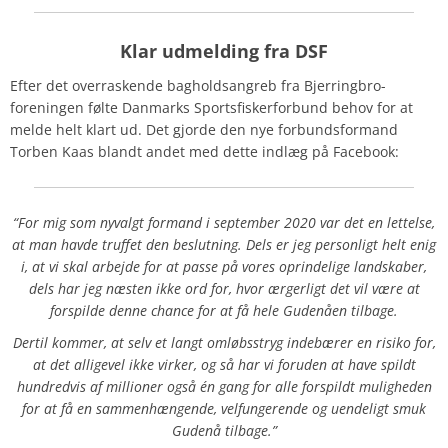
Klar udmelding fra DSF
Efter det overraskende bagholdsangreb fra Bjerringbro-
foreningen følte Danmarks Sportsfiskerforbund behov for at
melde helt klart ud. Det gjorde den nye forbundsformand
Torben Kaas blandt andet med dette indlæg på Facebook:
“For mig som nyvalgt formand i september 2020 var det en lettelse,
at man havde truffet den beslutning. Dels er jeg personligt helt enig
i, at vi skal arbejde for at passe på vores oprindelige landskaber,
dels har jeg næsten ikke ord for, hvor ærgerligt det vil være at
forspilde denne chance for at få hele Gudenåen tilbage.
Dertil kommer, at selv et langt omløbsstryg indebærer en risiko for,
at det alligevel ikke virker, og så har vi foruden at have spildt
hundredvis af millioner også én gang for alle forspildt muligheden
for at få en sammenhængende, velfungerende og uendeligt smuk
Gudenå tilbage.”