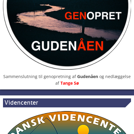
Sammenslutning til genopretning af
Gudenåen
og nedlæggelse
af
Tange Sø
Videncenter