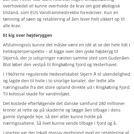
overhovedet vil kunne overholde de krav om god økologisk
tilstand, som EU’s Vandrammedirektiv foreskriver. Kun en
tømning af søen og retablering af åen lever helt sikkert op til
alle krav.
Et kig over højderyggen
Afslutningsvis kunne det måske være en idé at se det hele lidt i
helikopterperspektiv – at kigge over den jyske højderyg til
Skjernå, der jo udspringer næsten samme sted som Gudenåen.
Blot løber den vestpå til Ringkøbing Fjord og Vesterhavet.
I 1960’erne regulerede Hedeselskabet Skjern Å til ukendelighed
og lagde den til hvile i to snorlige kanaler, der ledte alle
næringssalte fra det store opland direkte ud i Ringkøbing Fjord.
Til kolossal skade for vandmiljøet.
Det kostede efterfølgende det danske samfund 280 millioner
kroner at rette op på skaderne og lægge åen tilbage i dens
gamle slyngede leje, så den atter kunne holde på
næringssaltene. Så livet kunne vende tilbage i fjord og å.
I starten var der lokalt massiv modstand mod en retablering af