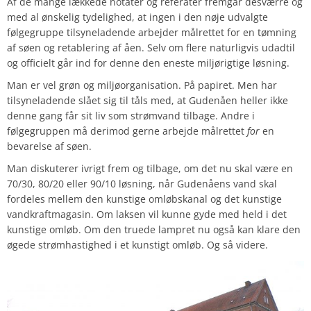
Af de mange lækkede notater og referater fremgår desværre og
med al ønskelig tydelighed, at ingen i den nøje udvalgte
følgegruppe tilsyneladende arbejder målrettet for en tømning
af søen og retablering af åen. Selv om flere naturligvis udadtil
og officielt går ind for denne den eneste miljørigtige løsning.
Man er vel grøn og miljøorganisation. På papiret. Men har
tilsyneladende slået sig til tåls med, at Gudenåen heller ikke
denne gang får sit liv som strømvand tilbage.
Andre i
følgegruppen må derimod gerne arbejde målrettet
for
en
bevarelse af søen.
Man diskuterer ivrigt frem og tilbage, om det nu skal være en
70/30, 80/20 eller 90/10 løsning, når Gudenåens vand skal
fordeles mellem den kunstige omløbskanal og det kunstige
vandkraftmagasin. Om laksen vil kunne gyde med held i det
kunstige omløb. Om den truede lampret nu også kan klare den
øgede strømhastighed i et kunstigt omløb. Og så videre.