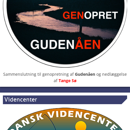
Sammenslutning til genopretning af
Gudenåen
og nedlæggelse
af
Tange Sø
Videncenter