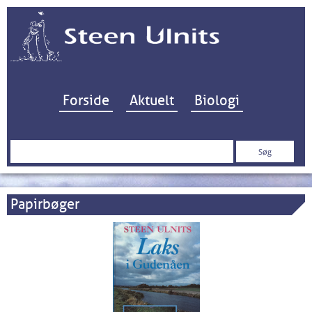
Hop til indhold
Forside
Aktuelt
Biologi
Søg
efter:
Papirbøger