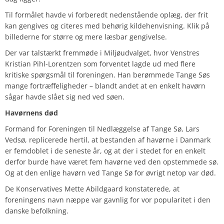
Til formålet havde vi forberedt nedenstående oplæg, der frit
kan gengives og citeres med behørig kildehenvisning. Klik på
billederne for større og mere læsbar gengivelse.
Der var talstærkt fremmøde i Miljøudvalget, hvor Venstres
Kristian Pihl-Lorentzen som forventet lagde ud med flere
kritiske spørgsmål til foreningen. Han berømmede Tange Søs
mange fortræffeligheder – blandt andet at en enkelt havørn
sågar havde slået sig ned ved søen.
Havørnens død
Formand for Foreningen til Nedlæggelse af Tange Sø, Lars
Vedsø, replicerede hertil, at bestanden af havørne i Danmark
er femdoblet i de seneste år, og at der i stedet for en enkelt
derfor burde have været fem havørne ved den opstemmede sø.
Og at den enlige havørn ved Tange Sø for øvrigt netop var død.
De Konservatives Mette Abildgaard konstaterede, at
foreningens navn næppe var gavnlig for vor popularitet i den
danske befolkning.