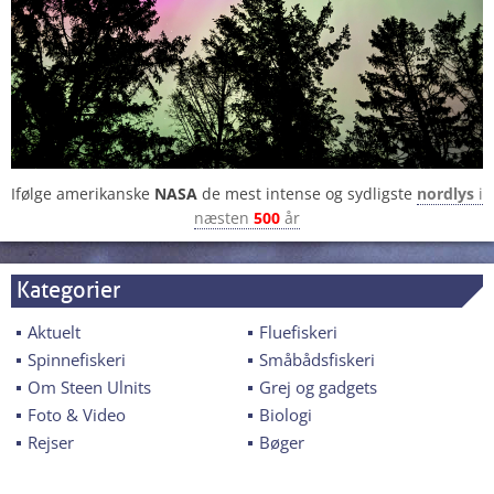
Ifølge amerikanske
NASA
de mest intense og sydligste
nordlys
i
næsten
500
år
Kategorier
Aktuelt
Fluefiskeri
Spinnefiskeri
Småbådsfiskeri
Om Steen Ulnits
Grej og gadgets
Foto & Video
Biologi
Rejser
Bøger