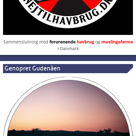
Sammenslutning mod
forurenende
havbrug
og
muslingefarme
i Danmark
Genopret Gudenåen