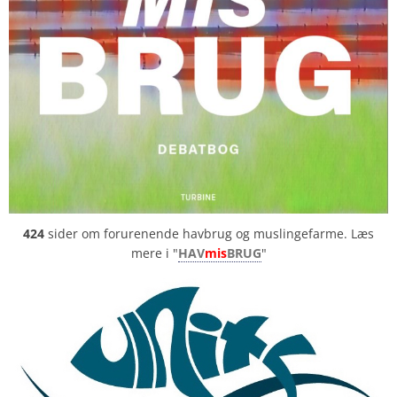
424
sider om forurenende havbrug og muslingefarme. Læs
mere i "
HAV
mis
BRUG
"