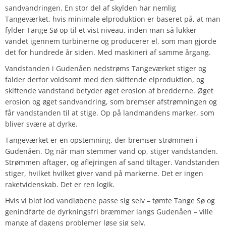
sandvandringen. En stor del af skylden har nemlig
Tangeværket, hvis minimale elproduktion er baseret på, at man
fylder Tange Sø op til et vist niveau, inden man så lukker
vandet igennem turbinerne og producerer el, som man gjorde
det for hundrede år siden. Med maskineri af samme årgang.
Vandstanden i Gudenåen nedstrøms Tangeværket stiger og
falder derfor voldsomt med den skiftende elproduktion, og
skiftende vandstand betyder øget erosion af bredderne. Øget
erosion og øget sandvandring, som bremser afstrømningen og
får vandstanden til at stige. Op på landmandens marker, som
bliver svære at dyrke.
Tangeværket er en opstemning, der bremser strømmen i
Gudenåen. Og når man stemmer vand op, stiger vandstanden.
Strømmen aftager, og aflejringen af sand tiltager. Vandstanden
stiger, hvilket hvilket giver vand på markerne. Det er ingen
raketvidenskab. Det er ren logik.
Hvis vi blot lod vandløbene passe sig selv – tømte Tange Sø og
genindførte de dyrkningsfri bræmmer langs Gudenåen – ville
mange af dagens problemer løse sig selv.