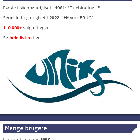
Første fiskebog udgivet i
1981
: "Fluebinding 1"
Seneste bog udgivet i
2022
: "HAVmisBRUG"
110.000+
solgte bøger
Se
hele listen
her
Mange brugere
Lanceret i januar
1998