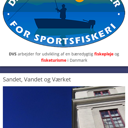
DVS
arbejder for udvikling af en bæredygtig
fiskepleje
og
fisketurisme
i Danmark
Sandet, Vandet og Værket