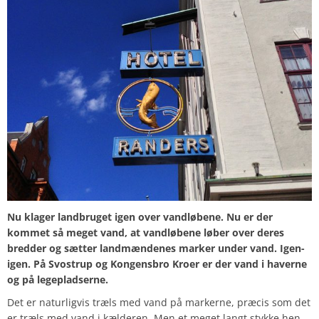
Nu klager landbruget igen over vandløbene. Nu er der
kommet så meget vand, at vandløbene løber over deres
bredder og sætter landmændenes marker under vand. Igen-
igen. På Svostrup og Kongensbro Kroer er der vand i haverne
og på legepladserne.
Det er naturligvis træls med vand på markerne, præcis som det
er træls med vand i kælderen. Men et meget langt stykke hen