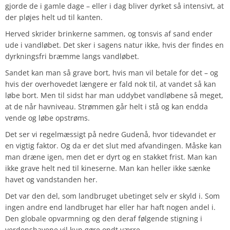
gjorde de i gamle dage – eller i dag bliver dyrket så intensivt, at
der pløjes helt ud til kanten.
Herved skrider brinkerne sammen, og tonsvis af sand ender
ude i vandløbet. Det sker i sagens natur ikke, hvis der findes en
dyrkningsfri bræmme langs vandløbet.
Sandet kan man så grave bort, hvis man vil betale for det – og
hvis der overhovedet længere er fald nok til, at vandet så kan
løbe bort. Men til sidst har man uddybet vandløbene så meget,
at de når havniveau. Strømmen går helt i stå og kan endda
vende og løbe opstrøms.
Det ser vi regelmæssigt på nedre Gudenå, hvor tidevandet er
en vigtig faktor. Og da er det slut med afvandingen. Måske kan
man dræne igen, men det er dyrt og en stakket frist. Man kan
ikke grave helt ned til kineserne. Man kan heller ikke sænke
havet og vandstanden her.
Det var den del, som landbruget ubetinget selv er skyld i. Som
ingen andre end landbruget har eller har haft nogen andel i.
Den globale opvarmning og den deraf følgende stigning i
verdenshavene vil kun gøre ondt værre.