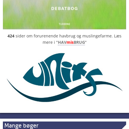
424
sider om forurenende havbrug og muslingefarme. Læs
mere i "
HAV
mis
BRUG
"
Mange bøger