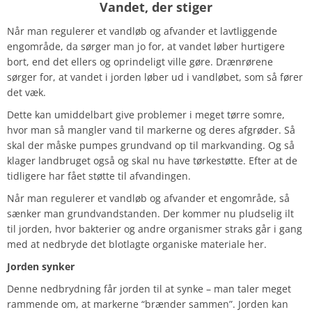
Vandet, der stiger
Når man regulerer et vandløb og afvander et lavtliggende
engområde, da sørger man jo for, at vandet løber hurtigere
bort, end det ellers og oprindeligt ville gøre. Drænrørene
sørger for, at vandet i jorden løber ud i vandløbet, som så fører
det væk.
Dette kan umiddelbart give problemer i meget tørre somre,
hvor man så mangler vand til markerne og deres afgrøder. Så
skal der måske pumpes grundvand op til markvanding. Og så
klager landbruget også og skal nu have tørkestøtte. Efter at de
tidligere har fået støtte til afvandingen.
Når man regulerer et vandløb og afvander et engområde, så
sænker man grundvandstanden. Der kommer nu pludselig ilt
til jorden, hvor bakterier og andre organismer straks går i gang
med at nedbryde det blotlagte organiske materiale her.
Jorden synker
Denne nedbrydning får jorden til at synke – man taler meget
rammende om, at markerne “brænder sammen”. Jorden kan