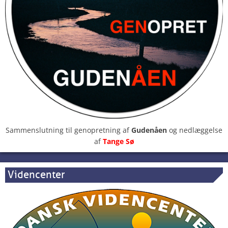
Sammenslutning til genopretning af
Gudenåen
og nedlæggelse
af
Tange Sø
Videncenter