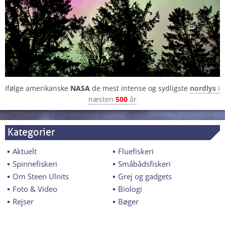
Ifølge amerikanske
NASA
de mest intense og sydligste
nordlys
i
næsten
500
år
Kategorier
Aktuelt
Fluefiskeri
Spinnefiskeri
Småbådsfiskeri
Om Steen Ulnits
Grej og gadgets
Foto & Video
Biologi
Rejser
Bøger