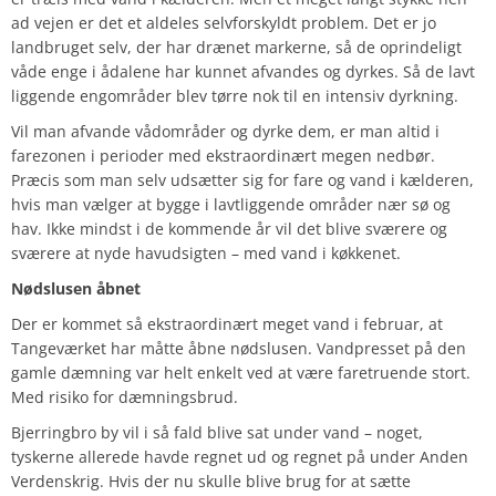
ad vejen er det et aldeles selvforskyldt problem. Det er jo
landbruget selv, der har drænet markerne, så de oprindeligt
våde enge i ådalene har kunnet afvandes og dyrkes. Så de lavt
liggende engområder blev tørre nok til en intensiv dyrkning.
Vil man afvande vådområder og dyrke dem, er man altid i
farezonen i perioder med ekstraordinært megen nedbør.
Præcis som man selv udsætter sig for fare og vand i kælderen,
hvis man vælger at bygge i lavtliggende områder nær sø og
hav. Ikke mindst i de kommende år vil det blive sværere og
sværere at nyde havudsigten – med vand i køkkenet.
Nødslusen åbnet
Der er kommet så ekstraordinært meget vand i februar, at
Tangeværket har måtte åbne nødslusen. Vandpresset på den
gamle dæmning var helt enkelt ved at være faretruende stort.
Med risiko for dæmningsbrud.
Bjerringbro by vil i så fald blive sat under vand – noget,
tyskerne allerede havde regnet ud og regnet på under Anden
Verdenskrig. Hvis der nu skulle blive brug for at sætte