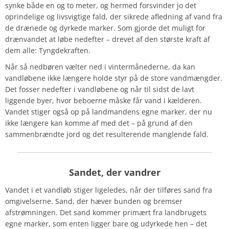
synke både en og to meter, og hermed forsvinder jo det
oprindelige og livsvigtige fald, der sikrede afledning af vand fra
de drænede og dyrkede marker. Som gjorde det muligt for
drænvandet at løbe nedefter – drevet af den største kraft af
dem alle: Tyngdekraften.
Når så nedbøren vælter ned i vintermånederne, da kan
vandløbene ikke længere holde styr på de store vandmængder.
Det fosser nedefter i vandløbene og når til sidst de lavt
liggende byer, hvor beboerne måske får vand i kælderen.
Vandet stiger også op på landmandens egne marker, der nu
ikke længere kan komme af med det – på grund af den
sammenbrændte jord og det resulterende manglende fald.
Sandet, der vandrer
Vandet i et vandløb stiger ligeledes, når der tilføres sand fra
omgivelserne. Sand, der hæver bunden og bremser
afstrømningen. Det sand kommer primært fra landbrugets
egne marker, som enten ligger bare og udyrkede hen – det