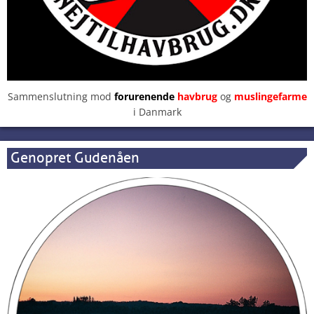
Sammenslutning mod
forurenende
havbrug
og
muslingefarme
i Danmark
Genopret Gudenåen