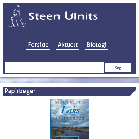
Hop til indhold
Forside
Aktuelt
Biologi
Søg
efter:
Papirbøger