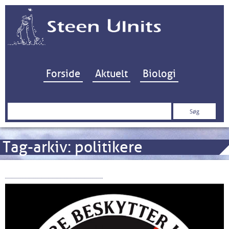
Hop til indhold
Forside
Aktuelt
Biologi
Søg
efter:
Tag-arkiv:
politikere
“Havlyd” ved Glatved