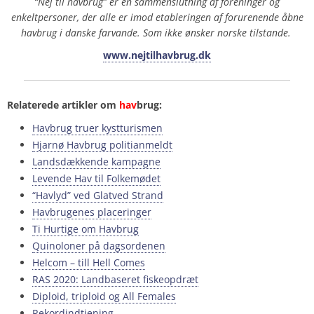
“Nej til havbrug” er en sammenslutning af foreninger og
enkeltpersoner, der alle er imod etableringen af forurenende åbne
havbrug i danske farvande. Som ikke ønsker norske tilstande.
www.nejtilhavbrug.dk
Relaterede artikler om
hav
brug:
Havbrug truer kystturismen
Hjarnø Havbrug politianmeldt
Landsdækkende kampagne
Levende Hav til Folkemødet
“Havlyd” ved Glatved Strand
Havbrugenes placeringer
Ti Hurtige om Havbrug
Quinoloner på dagsordenen
Helcom – till Hell Comes
RAS 2020: Landbaseret fiskeopdræt
Diploid, triploid og All Females
Rekordindtjening