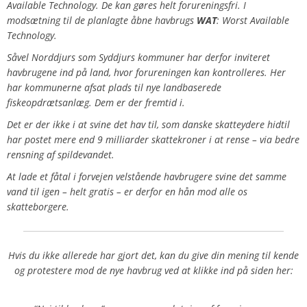
Available Technology. De kan gøres helt forureningsfri.
I
modsætning til de planlagte åbne havbrugs
WAT
: Worst Available
Technology.
Såvel Norddjurs som Syddjurs kommuner har derfor inviteret
havbrugene ind på land, hvor forureningen kan kontrolleres. Her
har kommunerne afsat plads til nye landbaserede
fiskeopdrætsanlæg. Dem er der fremtid i.
Det er der ikke i at svine det hav til, som danske skatteydere hidtil
har postet mere end 9 milliarder skattekroner i at rense – via bedre
rensning af spildevandet.
At lade et fåtal i forvejen velstående havbrugere svine det samme
vand til igen – helt gratis – er derfor en hån mod alle os
skatteborgere.
Hvis du ikke allerede har gjort det, kan du give din mening til kende
og protestere mod de nye havbrug ved at klikke ind på siden her: