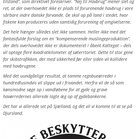
tilstand”, som direktivet foreskriver. “Nej til Havbrug” mener slet og
ret, at der overhovedet ikke er plads til forurenende havbrug i vore
sårbare indre danske farvande. De skal op på land i stedet, hvor
fiskene kan produceres uden samtidig forurening af omgivelserne.
Det hele hænger således slet ikke sammen. Heller ikke med det
fantasifulde forslag om en “kompenserende muslingeproduktion”,
der dels overhovedet ikke er dokumenteret i åbent Kattegat – dels
vil optage flere kvadratkilometer af søterrtoriet. Dette til stor gene
for skibstrafikken, der med sikkerhed før eller siden vil kollidere
med havbrugene.
Med det uundgåelige resultat, at tamme regnbueørreder i
hundredtusindvis vil slippe ud i frivandet. Herfra vil de så som
kønsmodne søge op i vandløbene for at gyde og grave
havørredernes allerede lagte æg op af gydebankerne.
Det har vi allerede set på Sjælland, og det vil vi komme til at se på
Djursland.