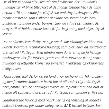
Og så har vi endda slet ikke talt om havlusene, der i millionvis
uundgåeligt vil blive tiltrukket af de mange tusinde fisk i de åbne
netbure. Til stor skade for vildfiskene omkring havbrugene. Eller
medicinresterne, som risikerer at skabe resistente havkolera-
bakterier i bunden under burene. Eller de giftige kemikalier, der
bruges til at holde netmaskerne fri for begroning med alger. Og så
videre.
Der er således kun dårligt at sige om de lavteknologiske åbne WAT
(Worst Available Technology) havbrug, som blot leder alt spildevand
urenset ud i Kattegat. Med mindre man da er en af de få heldige
havbrugere, der får foræret gratis ret til at forurene frit og score
millioner af lettjente kroner på svineriet. I vækstens og eksportens
hellige navn.
Havbrugene skal derfor op på land, hvor de hører til. Teknologien
og den fornødne knowhow hertil har vi allerede i rigt mål. Også
herhjemme. Den er naturligvis dyrere at implementere end blot at
hælde alt spildevand urenset ud i Kattegat, som planen er lige nu.
Landbaserede havbrug med recirkulering og rensning af vandet i
lukkede kredsløb går under betegnelsen
BAT
, hvilket betyder Best