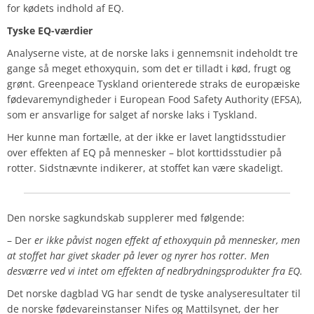
for kødets indhold af EQ.
Tyske EQ-værdier
Analyserne viste, at de norske laks i gennemsnit indeholdt tre
gange så meget ethoxyquin, som det er tilladt i kød, frugt og
grønt. Greenpeace Tyskland orienterede straks de europæiske
fødevaremyndigheder i European Food Safety Authority (EFSA),
som er ansvarlige for salget af norske laks i Tyskland.
Her kunne man fortælle, at der ikke er lavet langtidsstudier
over effekten af EQ på mennesker – blot korttidsstudier på
rotter. Sidstnævnte indikerer, at stoffet kan være skadeligt.
Den norske sagkundskab supplerer med følgende:
– Der
er ikke påvist nogen effekt af ethoxyquin på mennesker, men
at stoffet har givet skader på lever og nyrer hos rotter. Men
desværre ved vi intet om effekten af nedbrydningsprodukter fra EQ.
Det norske dagblad VG har sendt de tyske analyseresultater til
de norske fødevareinstanser Nifes og Mattilsynet, der her