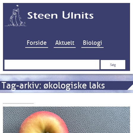
Hop til indhold
Forside
Aktuelt
Biologi
Søg
efter:
Tag-arkiv:
økologiske laks
Ethoxyquin