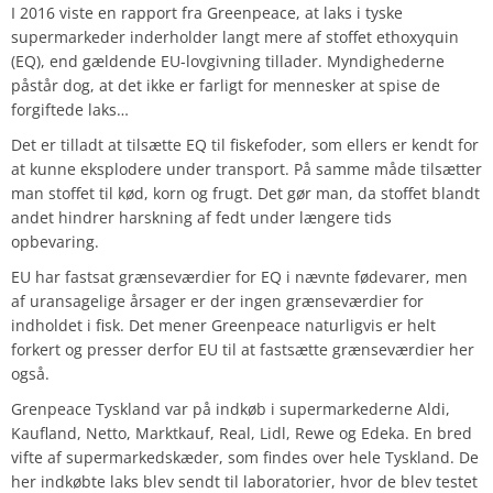
I 2016 viste en rapport fra Greenpeace, at laks i tyske
supermarkeder inderholder langt mere af stoffet ethoxyquin
(EQ), end gældende EU-lovgivning tillader. Myndighederne
påstår dog, at det ikke er farligt for mennesker at spise de
forgiftede laks…
Det er tilladt at tilsætte EQ til fiskefoder, som ellers er kendt for
at kunne eksplodere under transport. På samme måde tilsætter
man stoffet til kød, korn og frugt. Det gør man, da stoffet blandt
andet hindrer harskning af fedt under længere tids
opbevaring.
EU har fastsat grænseværdier for EQ i nævnte fødevarer, men
af uransagelige årsager er der ingen grænseværdier for
indholdet i fisk. Det mener Greenpeace naturligvis er helt
forkert og presser derfor EU til at fastsætte grænseværdier her
også.
Grenpeace Tyskland var på indkøb i supermarkederne Aldi,
Kaufland, Netto, Marktkauf, Real, Lidl, Rewe og Edeka. En bred
vifte af supermarkedskæder, som findes over hele Tyskland. De
her indkøbte laks blev sendt til laboratorier, hvor de blev testet