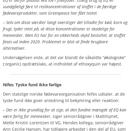
EQ er derfor påbudt ved lov i fiskefoder. Lovlig brug af EQ vil
uundgåeligt føre til restkoncentrationer af stoffet i de færdige
fødevareprodukter, som Greenpeace har fået testet.
– Selv om disse værdier langt overstiger det tilladte for kød, korn og
frugt, tyder intet på, at disse koncentrationer er skadelige for
mennesker. Men EU har for en sikkerheds skyld besluttet, at stoffet
fases ud inden 2020. Problemet er blot at finde brugbare
alternativer.
Undersøgelsen viste, at det var blandt de såkaldte “økologiske”
(:organic) opdrætslaks, at indholdet af ethoxyquin var højest.
Nifes: Tyske fund ikke farlige
Den statslige norske fødevareorganisation Nifes udtaler, at de
tyske fund ikke giver anledning til bekymring eller reaktion:
– Der er ikke grundlag for at sige, at den fundne mængde af EQ kan
være farlig for mennesker
, siger seniorrådgiver i Mattilsynet,
Mette Kristin Lorentzen til VG. Hendes kollega, seniorrådgiver
Ann Cecilie Hansen, har tidligere arbejdet i den del af EU, som