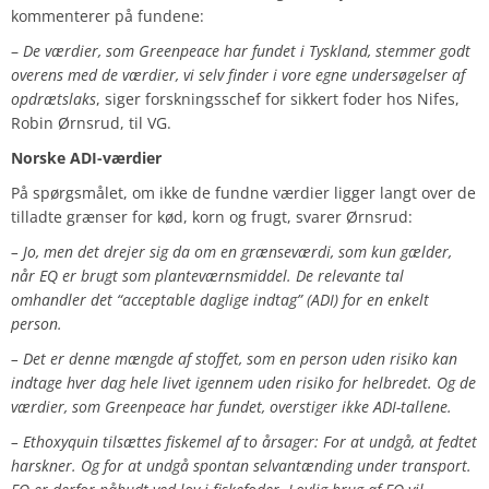
kommenterer på fundene:
–
De værdier, som Greenpeace har fundet i Tyskland, stemmer godt
overens med de værdier, vi selv finder i vore egne undersøgelser af
opdrætslaks
, siger forskningsschef for sikkert foder hos Nifes,
Robin Ørnsrud, til VG.
Norske ADI-værdier
På spørgsmålet, om ikke de fundne værdier ligger langt over de
tilladte grænser for kød, korn og frugt, svarer Ørnsrud:
– Jo, men det drejer sig da om en grænseværdi, som kun gælder,
når EQ er brugt som planteværnsmiddel. De relevante tal
omhandler det “acceptable daglige indtag” (ADI) for en enkelt
person.
– Det er denne mængde af stoffet, som en person uden risiko kan
indtage hver dag hele livet igennem uden risiko for helbredet. Og de
værdier, som Greenpeace har fundet, overstiger ikke ADI-tallene.
– Ethoxyquin tilsættes fiskemel af to årsager: For at undgå, at fedtet
harskner. Og for at undgå spontan selvantænding under transport.