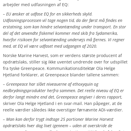
arbejder med udfasningen af EQ:
– EU ønsker at udfase EQ for en sikkerheds skyld.
Udfasningsprocessen vil tage nogen tid, da der først må findes en
erstatning, som kan hindre selvantænding under transport. En stor
del af det anvendte fiskemel kommer med skib fra Sydamerika,
hvorfor risikoen for selvantænding undervejs må fjernes. Vi regner
med, at EQ vil være udfaset med udgangen af 2020.
Norske Marine Harvest, som er verdens største producent af
opdrætslaks, stiller sig ikke uventet undrende over for udspillet
fra tyske Greenpeace. Kommunikationsditektør Ola Helge
Hjetland forklarer, at Greenpeace blander tallene sammen:
– Greenpeace har slået niveauerne af ethoxyquin og
nedbrydningsprodukter herfra sammen. Det reelle niveau af EQ er
derfor langt mindre end det, Greenpeace angiver i deres rapport,
skriver Ola Helge Hjetland i en svar-mail. Han påpeger, at de
reelle værdier således ikke overstiger førnævnte ADI-værdier.
– Man kan derfor trygt indtage 25 portioner Marine Harvest
opdrætslaks hver dag livet igennem – uden at overskride de