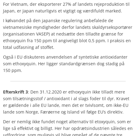
For Vietnam, der eksporterer 27% af landets rejeproduktion til
Japan, er Japan naturligvis et vigtigt og værdifuldt marked.
I kølvandet på den japanske regulering anbefalede de
vietnamesiske myndigheder derfor landets skaldyrseksportører
(organisationen VASEP) at nedsætte den tilladte grænse for
ethoxyquin fra 150 ppm til angiveligt blot 0,5 ppm. I praksis en
total udfasning af stoffet.
Også i EU diskuteres anvendelsen af syntetiske antioxidanter
som ethoxyquin. Her ligger standardgrænsen dog stadig på
150 ppm.
Efterskrift
3
: Den 31.12.2020 er ethoxyquin ikke tilladt mere
som tilsætningsstof / antioxidant i al slags foder til dyr. Kravet
er gældende i alle EU lande, men det er tvivlsomt, om ikke-EU
lande som Norge, Færøerne og Island vil følge EU’s direktiv.
Der er nemlig ikke fundet noget alternativ til etoxyquin, som er
lige så effektivt og billigt. Her har opdrætsindustrien således en
udfordring, som muligvis vil blive omgået af de nævnte tre