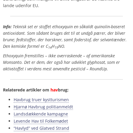
lande udenfor EU.
Info:
Teknisk set er stoffet ethoxyquin en såkaldt
quinolin
-baseret
antioxidant. Som sådant
bruges det til at undgå pærer, der bliver
brune; fedtstoffer, der harskner, samt foderstof, der selvantænder.
Den kemiske formel er
C
H
NO.
14
19
Ethoxyquin fremstilles – ikke overraskende – af amerikanske
Monsanto. Det er dem, der også har udviklet glyphosat, som er
aktivstoffet i verdens mest anvendte pesticid – RoundUp.
Relaterede artikler om
hav
brug:
Havbrug truer kystturismen
Hjarnø Havbrug politianmeldt
Landsdækkende kampagne
Levende Hav til Folkemødet
“Havlyd” ved Glatved Strand