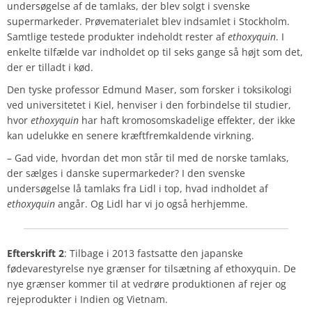
undersøgelse af de tamlaks, der blev solgt i svenske
supermarkeder. Prøvematerialet blev indsamlet i Stockholm.
Samtlige testede produkter indeholdt rester af
ethoxyquin
. I
enkelte tilfælde var indholdet op til seks gange så højt som det,
der er tilladt i kød.
Den tyske professor Edmund Maser, som forsker i toksikologi
ved universitetet i Kiel, henviser i den forbindelse til studier,
hvor
ethoxyquin
har haft kromosomskadelige effekter, der ikke
kan udelukke en senere kræftfremkaldende virkning.
– Gad vide, hvordan det mon står til med de norske tamlaks,
der sælges i danske supermarkeder? I den svenske
undersøgelse lå tamlaks fra Lidl i top, hvad indholdet af
ethoxyquin
angår. Og Lidl har vi jo også herhjemme.
Efterskrift 2
: Tilbage i 2013 fastsatte den japanske
fødevarestyrelse nye grænser for tilsætning af ethoxyquin. De
nye grænser kommer til at vedrøre produktionen af rejer og
rejeprodukter i Indien og Vietnam.