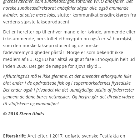
grænseværdier, som sundhedsorganisationen WHO anbefaler.
Det
norske sundhedsdirektorat anbefaler sågar alle, også ammende
kvinder, at spise mere laks
, slutter kommunikationsdirektøren fra
verdens største lakseproducent.
Det er herefter op til enhver mand eller kvinde, ammende eller
ikke-ammende, om stoffet ethoxyquin nu også er så harmløst,
som den norske lakseproducent og de norske
fødevaremyndigheder påstår. Norge er som bekendt ikke
medlem af EU. Og
EU har altså valgt at fase Ethoxyquin helt ud
inden 2020. Det gør de næppe for sjovs skyld…
Afslutningsvis må vi ikke glemme, at det anvendte ethoxyquin ikke
blot ender i de opdrættede fisk og i supermarkedernes frysediske.
Det ender også i frivandet via det uundgåelige udslip af foderrester
gennem de åbne bures netmasker. Og herfra går det direkte videre
til vildfiskene og vandmiljøet.
©
2016 Steen Ulnits
Efterskrift
: Året efter, i 2017, udførte svenske Testfakta en