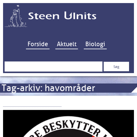
Hop til indhold
Forside
Aktuelt
Biologi
Søg
efter:
Tag-arkiv:
havområder
“Havlyd” ved Glatved