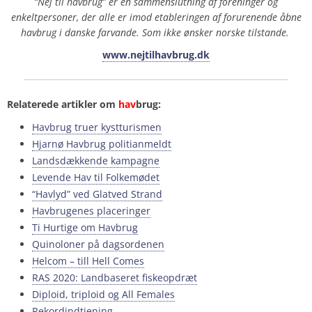
“Nej til havbrug” er en sammenslutning af foreninger og
enkeltpersoner, der alle er imod etableringen af forurenende åbne
havbrug i danske farvande. Som ikke ønsker norske tilstande.
www.nejtilhavbrug.dk
Relaterede artikler om
hav
brug:
Havbrug truer kystturismen
Hjarnø Havbrug politianmeldt
Landsdækkende kampagne
Levende Hav til Folkemødet
“Havlyd” ved Glatved Strand
Havbrugenes placeringer
Ti Hurtige om Havbrug
Quinoloner på dagsordenen
Helcom – till Hell Comes
RAS 2020: Landbaseret fiskeopdræt
Diploid, triploid og All Females
Rekordindtjening