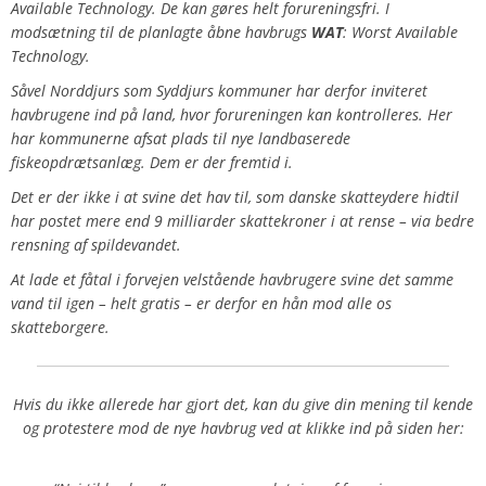
Available Technology. De kan gøres helt forureningsfri.
I
modsætning til de planlagte åbne havbrugs
WAT
: Worst Available
Technology.
Såvel Norddjurs som Syddjurs kommuner har derfor inviteret
havbrugene ind på land, hvor forureningen kan kontrolleres. Her
har kommunerne afsat plads til nye landbaserede
fiskeopdrætsanlæg. Dem er der fremtid i.
Det er der ikke i at svine det hav til, som danske skatteydere hidtil
har postet mere end 9 milliarder skattekroner i at rense – via bedre
rensning af spildevandet.
At lade et fåtal i forvejen velstående havbrugere svine det samme
vand til igen – helt gratis – er derfor en hån mod alle os
skatteborgere.
Hvis du ikke allerede har gjort det, kan du give din mening til kende
og protestere mod de nye havbrug ved at klikke ind på siden her: