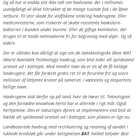
Og så har vi endda slet ikke talt om havlusene, der i millionvis
uundgåeligt vil blive tiltrukket af de mange tusinde fisk i de åbne
netbure. Til stor skade for vildfiskene omkring havbrugene. Eller
medicinresterne, som risikerer at skabe resistente havkolera-
bakterier i bunden under burene. Eller de giftige kemikalier, der
bruges til at holde netmaskerne fri for begroning med alger. Og så
videre.
Der er således kun dårligt at sige om de lavteknologiske åbne WAT
(Worst Available Technology) havbrug, som blot leder alt spildevand
urenset ud i Kattegat. Med mindre man da er en af de få heldige
havbrugere, der får foræret gratis ret til at forurene frit og score
millioner af lettjente kroner på svineriet. I vækstens og eksportens
hellige navn.
Havbrugene skal derfor op på land, hvor de hører til. Teknologien
og den fornødne knowhow hertil har vi allerede i rigt mål. Også
herhjemme. Den er naturligvis dyrere at implementere end blot at
hælde alt spildevand urenset ud i Kattegat, som planen er lige nu.
Landbaserede havbrug med recirkulering og rensning af vandet i
lukkede kredsløb går under betegnelsen
BAT
, hvilket betyder Best