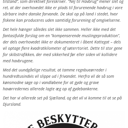
tilstand”, som direktivet foreskriver. “Nej til Havbrug” mener slet og
ret, at der overhovedet ikke er plads til forurenende havbrug i vore
sårbare indre danske farvande. De skal op på land i stedet, hvor
fiskene kan produceres uden samtidig forurening af omgivelserne.
Det hele hænger således slet ikke sammen. Heller ikke med det
fantasifulde forslag om en “kompenserende muslingeproduktion”,
der dels overhovedet ikke er dokumenteret i åbent Kattegat – dels
vil optage flere kvadratkilometer af søterrtoriet. Dette til stor gene
for skibstrafikken, der med sikkerhed før eller siden vil kollidere
med havbrugene.
Med det uundgåelige resultat, at tamme regnbueørreder i
hundredtusindvis vil slippe ud i frivandet. Herfra vil de så som
kønsmodne søge op i vandløbene for at gyde og grave
havørredernes allerede lagte æg op af gydebankerne.
Det har vi allerede set på Sjælland, og det vil vi komme til at se på
Djursland.