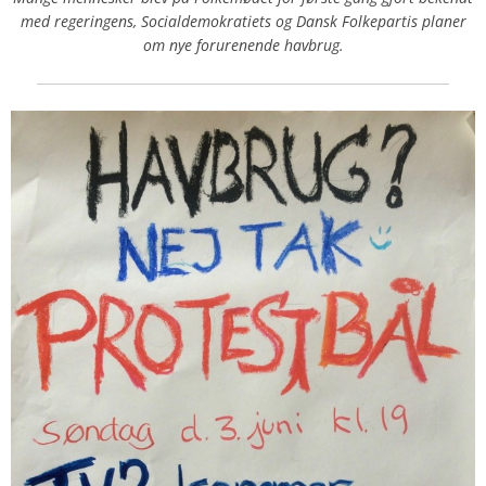
med regeringens, Socialdemokratiets og Dansk Folkepartis planer
om nye forurenende havbrug.