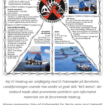
Nej til Havbrug var selvfølgelig med til Fokemødet på Bornholm.
Landsforeningen Levende Hav sendte sit gode skib “M/S Anton”, der
ombord havde såvel prominente politikere som informativt
materiale om de forurenende havbrug.
Mange mennesker blev på Folkemødet for første gang gjort bekendt