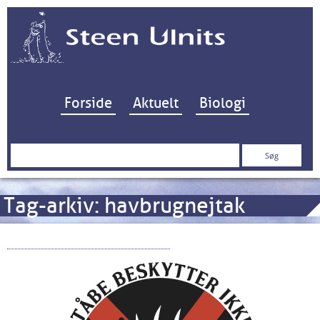
Hop til indhold
Forside
Aktuelt
Biologi
Søg
efter:
Tag-arkiv:
havbrugnejtak
Kampagne mod havbrug