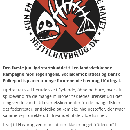
Den første juni lød startskuddet til en landsdækkende
kampagne mod regeringens, Socialdemokratiets og Dansk
Folkepartis planer om nye forurenende havbrug i Kattegat.
Opdrættet skal herude ske i flydende, åbne netbure, hvor alt
spildevand fra de mange millioner fisk ledes urenset ud i det
omgivende vand. Ud over ekskrementer fra de mange fisk er
det foderrester, antibiotika og kemiske hjælpestoffer, der ryger
samme vej – direkte ud i frivandet til de vilde fisk her.
I Nej til Havbrug ved man, at der ikke er noget “råderum” til