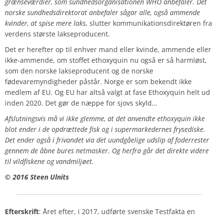
grænseværdier, som sundhedsorganisationen WHO anbefaler.
Det
norske sundhedsdirektorat anbefaler sågar alle, også ammende
kvinder, at spise mere laks
, slutter kommunikationsdirektøren fra
verdens største lakseproducent.
Det er herefter op til enhver mand eller kvinde, ammende eller
ikke-ammende, om stoffet ethoxyquin nu også er så harmløst,
som den norske lakseproducent og de norske
fødevaremyndigheder påstår. Norge er som bekendt ikke
medlem af EU. Og
EU har altså valgt at fase Ethoxyquin helt ud
inden 2020. Det gør de næppe for sjovs skyld…
Afslutningsvis må vi ikke glemme, at det anvendte ethoxyquin ikke
blot ender i de opdrættede fisk og i supermarkedernes frysediske.
Det ender også i frivandet via det uundgåelige udslip af foderrester
gennem de åbne bures netmasker. Og herfra går det direkte videre
til vildfiskene og vandmiljøet.
©
2016 Steen Ulnits
Efterskrift
: Året efter, i 2017, udførte svenske Testfakta en