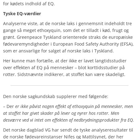
for kødets indhold af EQ.
Tyske EQ-værdier
Analyserne viste, at de norske laks i gennemsnit indeholdt tre
gange så meget ethoxyquin, som det er tilladt i kød, frugt og
grønt. Greenpeace Tyskland orienterede straks de europæiske
fødevaremyndigheder i European Food Safety Authority (EFSA),
som er ansvarlige for salget af norske laks i Tyskland.
Her kunne man fortælle, at der ikke er lavet langtidsstudier
over effekten af EQ på mennesker – blot korttidsstudier på
rotter. Sidstnævnte indikerer, at stoffet kan være skadeligt.
Den norske sagkundskab supplerer med følgende:
– Der
er ikke påvist nogen effekt af ethoxyquin på mennesker, men
at stoffet har givet skader på lever og nyrer hos rotter. Men
desværre ved vi intet om effekten af nedbrydningsprodukter fra EQ.
Det norske dagblad VG har sendt de tyske analyseresultater til
de norske fødevareinstanser Nifes og Mattilsynet, der her