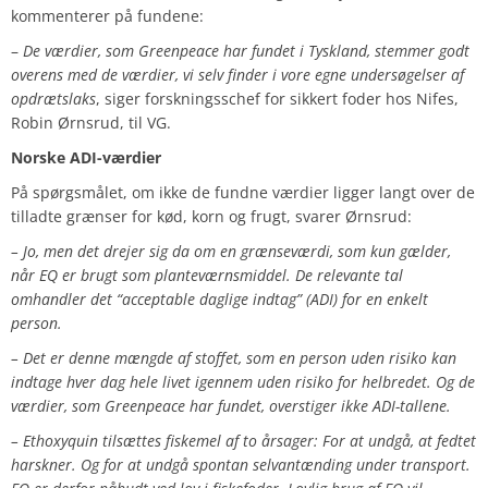
kommenterer på fundene:
–
De værdier, som Greenpeace har fundet i Tyskland, stemmer godt
overens med de værdier, vi selv finder i vore egne undersøgelser af
opdrætslaks
, siger forskningsschef for sikkert foder hos Nifes,
Robin Ørnsrud, til VG.
Norske ADI-værdier
På spørgsmålet, om ikke de fundne værdier ligger langt over de
tilladte grænser for kød, korn og frugt, svarer Ørnsrud:
– Jo, men det drejer sig da om en grænseværdi, som kun gælder,
når EQ er brugt som planteværnsmiddel. De relevante tal
omhandler det “acceptable daglige indtag” (ADI) for en enkelt
person.
– Det er denne mængde af stoffet, som en person uden risiko kan
indtage hver dag hele livet igennem uden risiko for helbredet. Og de
værdier, som Greenpeace har fundet, overstiger ikke ADI-tallene.
– Ethoxyquin tilsættes fiskemel af to årsager: For at undgå, at fedtet
harskner. Og for at undgå spontan selvantænding under transport.