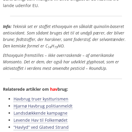
lande udenfor EU.
Info:
Teknisk set er stoffet ethoxyquin en såkaldt
quinolin
-baseret
antioxidant. Som sådant
bruges det til at undgå pærer, der bliver
brune; fedtstoffer, der harskner, samt foderstof, der selvantænder.
Den kemiske formel er
C
H
NO.
14
19
Ethoxyquin fremstilles – ikke overraskende – af amerikanske
Monsanto. Det er dem, der også har udviklet glyphosat, som er
aktivstoffet i verdens mest anvendte pesticid – RoundUp.
Relaterede artikler om
hav
brug:
Havbrug truer kystturismen
Hjarnø Havbrug politianmeldt
Landsdækkende kampagne
Levende Hav til Folkemødet
“Havlyd” ved Glatved Strand