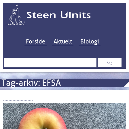
Hop til indhold
Forside
Aktuelt
Biologi
Søg
efter:
Tag-arkiv:
EFSA
Ethoxyquin