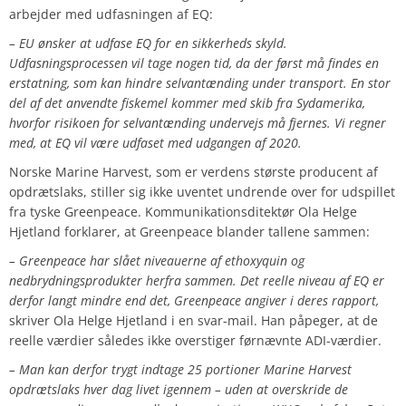
arbejder med udfasningen af EQ:
– EU ønsker at udfase EQ for en sikkerheds skyld.
Udfasningsprocessen vil tage nogen tid, da der først må findes en
erstatning, som kan hindre selvantænding under transport. En stor
del af det anvendte fiskemel kommer med skib fra Sydamerika,
hvorfor risikoen for selvantænding undervejs må fjernes. Vi regner
med, at EQ vil være udfaset med udgangen af 2020.
Norske Marine Harvest, som er verdens største producent af
opdrætslaks, stiller sig ikke uventet undrende over for udspillet
fra tyske Greenpeace. Kommunikationsditektør Ola Helge
Hjetland forklarer, at Greenpeace blander tallene sammen:
– Greenpeace har slået niveauerne af ethoxyquin og
nedbrydningsprodukter herfra sammen. Det reelle niveau af EQ er
derfor langt mindre end det, Greenpeace angiver i deres rapport,
skriver Ola Helge Hjetland i en svar-mail. Han påpeger, at de
reelle værdier således ikke overstiger førnævnte ADI-værdier.
– Man kan derfor trygt indtage 25 portioner Marine Harvest
opdrætslaks hver dag livet igennem – uden at overskride de