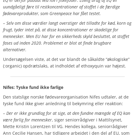
EQ er derfor påbudt ved lov i fiskefoder. Lovlig brug af EQ vil
uundgåeligt føre til restkoncentrationer af stoffet i de færdige
fødevareprodukter, som Greenpeace har fået testet.
– Selv om disse værdier langt overstiger det tilladte for kød, korn og
frugt, tyder intet på, at disse koncentrationer er skadelige for
mennesker. Men EU har for en sikkerheds skyld besluttet, at stoffet
fases ud inden 2020. Problemet er blot at finde brugbare
alternativer.
Undersøgelsen viste, at det var blandt de såkaldte “økologiske”
(:organic) opdrætslaks, at indholdet af ethoxyquin var højest.
Nifes: Tyske fund ikke farlige
Den statslige norske fødevareorganisation Nifes udtaler, at de
tyske fund ikke giver anledning til bekymring eller reaktion:
– Der er ikke grundlag for at sige, at den fundne mængde af EQ kan
være farlig for mennesker
, siger seniorrådgiver i Mattilsynet,
Mette Kristin Lorentzen til VG. Hendes kollega, seniorrådgiver
Ann Cecilie Hansen, har tidligere arbejdet i den del af EU, som