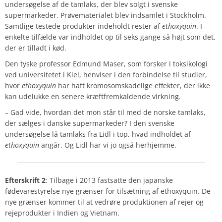
undersøgelse af de tamlaks, der blev solgt i svenske
supermarkeder. Prøvematerialet blev indsamlet i Stockholm.
Samtlige testede produkter indeholdt rester af
ethoxyquin
. I
enkelte tilfælde var indholdet op til seks gange så højt som det,
der er tilladt i kød.
Den tyske professor Edmund Maser, som forsker i toksikologi
ved universitetet i Kiel, henviser i den forbindelse til studier,
hvor
ethoxyquin
har haft kromosomskadelige effekter, der ikke
kan udelukke en senere kræftfremkaldende virkning.
– Gad vide, hvordan det mon står til med de norske tamlaks,
der sælges i danske supermarkeder? I den svenske
undersøgelse lå tamlaks fra Lidl i top, hvad indholdet af
ethoxyquin
angår. Og Lidl har vi jo også herhjemme.
Efterskrift 2
: Tilbage i 2013 fastsatte den japanske
fødevarestyrelse nye grænser for tilsætning af ethoxyquin. De
nye grænser kommer til at vedrøre produktionen af rejer og
rejeprodukter i Indien og Vietnam.