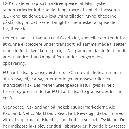
I 2016 viste en rapport fra Greenpeace, at laks i tyske
supermarkeder inderholder langt mere af stoffet ethoxyquin
(EQ), end gældende EU-lovgivning tillader. Myndighederne
påstår dog, at det ikke er farligt for mennesker at spise de
forgiftede laks…
Det er tilladt at tilsætte EQ til fiskefoder, som ellers er kendt for
at kunne eksplodere under transport. På samme måde tilsætter
man stoffet til kød, korn og frugt. Det gør man, da stoffet blandt
andet hindrer harskning af fedt under længere tids
opbevaring.
EU har fastsat grænseværdier for EQ i nævnte fødevarer, men
af uransagelige årsager er der ingen grænseværdier for
indholdet i fisk. Det mener Greenpeace naturligvis er helt
forkert og presser derfor EU til at fastsætte grænseværdier her
også.
Grenpeace Tyskland var på indkøb i supermarkederne Aldi,
Kaufland, Netto, Marktkauf, Real, Lidl, Rewe og Edeka. En bred
vifte af supermarkedskæder, som findes over hele Tyskland. De
her indkøbte laks blev sendt til laboratorier, hvor de blev testet