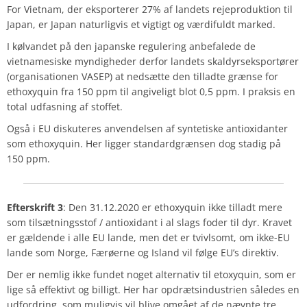
For Vietnam, der eksporterer 27% af landets rejeproduktion til
Japan, er Japan naturligvis et vigtigt og værdifuldt marked.
I kølvandet på den japanske regulering anbefalede de
vietnamesiske myndigheder derfor landets skaldyrseksportører
(organisationen VASEP) at nedsætte den tilladte grænse for
ethoxyquin fra 150 ppm til angiveligt blot 0,5 ppm. I praksis en
total udfasning af stoffet.
Også i EU diskuteres anvendelsen af syntetiske antioxidanter
som ethoxyquin. Her ligger standardgrænsen dog stadig på
150 ppm.
Efterskrift
3
: Den 31.12.2020 er ethoxyquin ikke tilladt mere
som tilsætningsstof / antioxidant i al slags foder til dyr. Kravet
er gældende i alle EU lande, men det er tvivlsomt, om ikke-EU
lande som Norge, Færøerne og Island vil følge EU’s direktiv.
Der er nemlig ikke fundet noget alternativ til etoxyquin, som er
lige så effektivt og billigt. Her har opdrætsindustrien således en
udfordring, som muligvis vil blive omgået af de nævnte tre