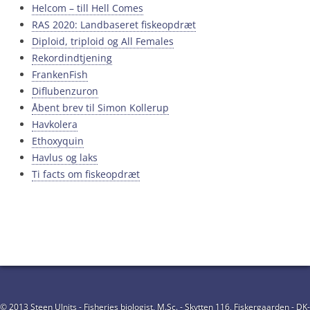
Helcom – till Hell Comes
RAS 2020: Landbaseret fiskeopdræt
Diploid, triploid og All Females
Rekordindtjening
FrankenFish
Diflubenzuron
Åbent brev til Simon Kollerup
Havkolera
Ethoxyquin
Havlus og laks
Ti facts om fiskeopdræt
© 2013 Steen Ulnits - Fisheries biologist, M.Sc. - Skytten 116, Fiskergaarden - DK-