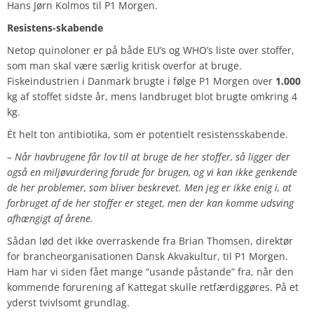
Hans Jørn Kolmos til P1 Morgen.
Resistens-skabende
Netop quinoloner er på både EU’s og WHO’s liste over stoffer,
som man skal være særlig kritisk overfor at bruge.
Fiskeindustrien i Danmark brugte i følge P1 Morgen over
1.000
kg af stoffet sidste år, mens landbruget blot brugte omkring 4
kg.
Ét helt ton antibiotika, som er potentielt resistensskabende.
– Når havbrugene får lov til at bruge de her stoffer, så ligger der
også en miljøvurdering forude for brugen, og vi kan ikke genkende
de her problemer, som bliver beskrevet. Men jeg er ikke enig i, at
forbruget af de her stoffer er steget, men der kan komme udsving
afhængigt af årene.
Sådan lød det ikke overraskende fra Brian Thomsen, direktør
for brancheorganisationen Dansk Akvakultur, til P1 Morgen.
Ham har vi siden fået mange “usande påstande” fra, når den
kommende forurening af Kattegat skulle retfærdiggøres.
På et
yderst tvivlsomt grundlag.