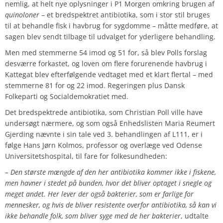
nemlig, at helt nye oplysninger i P1 Morgen omkring brugen af
quinoloner
– et bredspektret antibiotika, som i stor stil bruges
til at behandle fisk i havbrug for sygdomme – måtte medføre, at
sagen blev sendt tilbage til udvalget for yderligere behandling.
Men med stemmerne 54 imod og 51 for, så blev Polls forslag
desværre forkastet, og loven om flere forurenende havbrug i
Kattegat blev efterfølgende vedtaget med et klart flertal – med
stemmerne 81 for og 22 imod. Regeringen plus Dansk
Folkeparti og Socialdemokratiet med.
Det bredspektrede antibiotika, som Christian Poll ville have
undersøgt nærmere, og som også Enhedslisten Maria Reumert
Gjerding nævnte i sin tale ved 3. behandlingen af L111, er i
følge Hans Jørn Kolmos, professor og overlæge ved Odense
Universitetshospital, til fare for folkesundheden:
– Den største mængde af den her antibiotika kommer ikke i fiskene,
men havner i stedet på bunden, hvor det bliver optaget i snegle og
meget andet. Her lever der også bakterier, som er farlige for
mennesker, og hvis de bliver resistente overfor antibiotika, så kan vi
ikke behandle folk, som bliver syge med de her bakterier
, udtalte