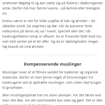
strømmer følgelig til og kan sætte sig på fiskene i dødbringende
antal. Derfor må man fjerne lusene – på kemisk eller biologisk
vis.
Endnu værre er det for vilde ungfisk af laks og ørreder – de
såkaldte
smolt
. De angribes og dør, når de passerer forbi
netburene på deres vej ud i havet. Specielt sker det, når
havbrugsfiskene netop er afluset. Da er frivandet fyldt med lus,
som blot venter på et let offer. Og da er dødeligheden meget
høj blandt de små ørreder.
Kompenserende
muslinger
Muslinger lever af at filtrere vandet for bakterier og organisk
materiale. Derfor vil man fjerne noget af forureningen fra
havbrugene ved at opdrætte muslinger, som siden skal bruges
til grisefoder.
Men muslingeopdræt har tre store ulemper. For det første ved
man slet ikke, om det overhovedet kan lade sig gøre. Det er ikke