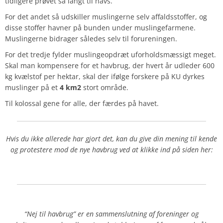
tidligere prøvet så langt til havs.
For det andet så udskiller muslingerne selv affaldsstoffer, og
disse stoffer havner på bunden under muslingefarmene.
Muslingerne bidrager således selv til forureningen.
For det tredje fylder muslingeopdræt uforholdsmæssigt meget.
Skal man kompensere for et havbrug, der hvert år udleder 600
kg kvælstof per hektar, skal der ifølge forskere på KU dyrkes
muslinger på et
4 km2
stort område.
Til kolossal gene for alle, der færdes på havet.
Hvis du ikke allerede har gjort det, kan du give din mening til kende
og protestere mod de nye havbrug ved at klikke ind på siden her:
“Nej til havbrug” er en sammenslutning af foreninger og