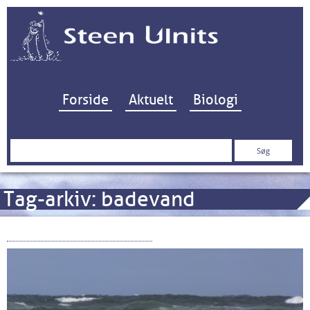
Hop til indhold
Forside
Aktuelt
Biologi
Søg
efter:
Tag-arkiv:
badevand
Ti Hurtige om Havbrug