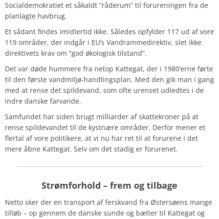
Socialdemokratiet et såkaldt ”råderum” til forureningen fra de
planlagte havbrug.
Et sådant findes imidlertid ikke. Således opfylder 117 ud af vore
119 områder, der indgår i EU’s Vandrammedirektiv, slet ikke
direktivets krav om “god økologisk tilstand”.
Det var døde hummere fra netop Kattegat, der i 1980’erne førte
til den første vandmiljø-handlingsplan. Med den gik man i gang
med at rense det spildevand, som ofte urenset udledtes i de
indre danske farvande.
Samfundet har siden brugt milliarder af skattekroner på at
rense spildevandet til de kystnære områder. Derfor mener et
flertal af vore politikere, at vi nu har ret til at forurene i det
mere åbne Kattegat. Selv om det stadig er forurenet.
Strømforhold
– frem og tilbage
Netto sker der en transport af ferskvand fra Østersøens mange
tilløb – op gennem de danske sunde og bælter til Kattegat og