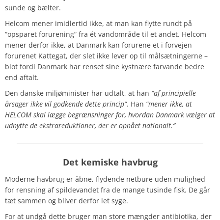
sunde og bælter.
Helcom mener imidlertid ikke, at man kan flytte rundt på
“opsparet forurening” fra ét vandområde til et andet. Helcom
mener derfor ikke, at Danmark kan forurene et i forvejen
forurenet Kattegat, der slet ikke lever op til målsætningerne –
blot fordi Danmark har renset sine kystnære farvande bedre
end aftalt.
Den danske miljøminister har udtalt, at han
“af principielle
årsager ikke vil godkende dette princip”
.
Han
“mener ikke, at
HELCOM skal lægge begrænsninger for, hvordan Danmark vælger at
udnytte de ekstrareduktioner, der er opnået nationalt.”
Det
kemiske
havbrug
Moderne havbrug er åbne, flydende netbure uden mulighed
for rensning af spildevandet fra de mange tusinde fisk. De går
tæt sammen og bliver derfor let syge.
For at undgå dette bruger man store mængder antibiotika, der