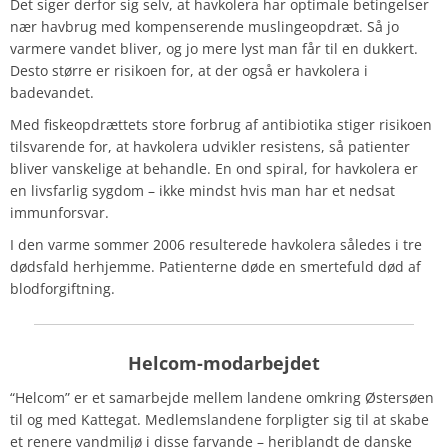
Det siger derfor sig selv, at havkolera har optimale betingelser
nær havbrug med kompenserende muslingeopdræt. Så jo
varmere vandet bliver, og jo mere lyst man får til en dukkert.
Desto større er risikoen for, at der også er havkolera i
badevandet.
Med fiskeopdrættets store forbrug af antibiotika stiger risikoen
tilsvarende for, at havkolera udvikler resistens, så patienter
bliver vanskelige at behandle. En ond spiral, for havkolera er
en livsfarlig sygdom – ikke mindst hvis man har et nedsat
immunforsvar.
I den varme sommer 2006 resulterede havkolera således i tre
dødsfald herhjemme. Patienterne døde en smertefuld død af
blodforgiftning.
Helcom
-modarbejdet
“
Helcom” er et samarbejde mellem landene omkring Østersøen
til og med Kattegat. Medlemslandene forpligter sig til at skabe
et renere vandmiljø i disse farvande – heriblandt de danske