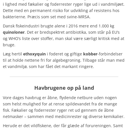
i lighed med fækalier og foderrester ryger lige ud i vandmiljøet.
Dette med en permanent risiko for udvikling af resistens hos
bakterierne. Præcis som set med svine-MRSA.
Dansk fiskeindustri brugte alene i 2016 mere end 1.000 kg
quinoloner
.
Det er bredspektret antibiotika, som står på EU’s
og WHO’s liste over stoffer, man skal være særligt kritisk med at
bruge.
Læg hertil
ethoxyquin
i foderet og giftige
kobber
-forbindelser
til at holde nettene fri for algebegroning. Tilbage står man med
et vandmiljø, som har fået det markant ringere.
Havbrugene
op på land
Vore dages havbrug er åbne, flydende netbure uden nogen
som helst mulighed for at rense spildevandet fra de mange
fisk. Fækalier og foderrester ryger ret ud gennem de åbne
netmasker – sammen med medicinrester og diverse kemikalier.
Herude er det vildfiskene, der får glæde af forureningen. Samt