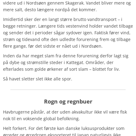
videre ud i Nordsøen gennem Skagerak. Vandet bliver mere og
mere salt, desto længere nordpå det kommer.
Imidlertid sker der en langt større brutto vandtransport – i
begge retninger. Længere tids vestenvind holder vandet tilbage
og sender det i perioder sågar sydover igen. Faktisk fører vind,
strøm og tidevand ofte den udledte forurening frem og tilbage
flere gange, før det sidste er nået ud i Nordsøen.
Inden da har meget slam fra denne forurening derfor lagt sig
på dybe og strømstille steder i Kattegat. Områder, der
efterlades som golde ørkener af sort slam – blottet for liv.
Så havet sletter slet ikke alle spor.
Rogn
og regnbuer
Havbrugerne påstår, at der uden akvakultur ikke vil være fisk
nok til en voksende global befolkning.
Helt forkert. For det første kan danske luksusprodukter som
ørreder og ørredrogn eksporteret til Japan naturligvis ikke