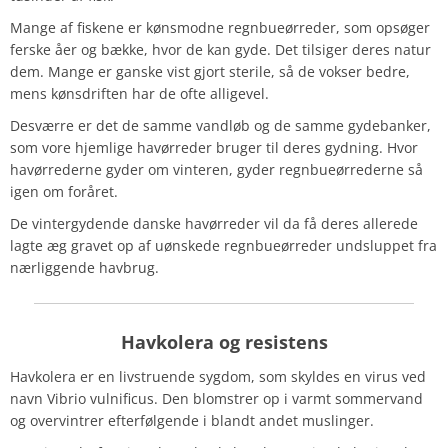
Mange af fiskene er kønsmodne regnbueørreder, som opsøger
ferske åer og bække, hvor de kan gyde. Det tilsiger deres natur
dem. Mange er ganske vist gjort sterile, så de vokser bedre,
mens kønsdriften har de ofte alligevel.
Desværre er det de samme vandløb og de samme gydebanker,
som vore hjemlige havørreder bruger til deres gydning. Hvor
havørrederne gyder om vinteren, gyder regnbueørrederne så
igen om foråret.
De vintergydende danske havørreder vil da få deres allerede
lagte æg gravet op af uønskede regnbueørreder undsluppet fra
nærliggende havbrug.
Havkolera
og resistens
Havkolera er en livstruende sygdom, som skyldes en virus ved
navn
Vibrio vulnificus.
Den blomstrer op i varmt sommervand
og overvintrer efterfølgende i blandt andet muslinger.