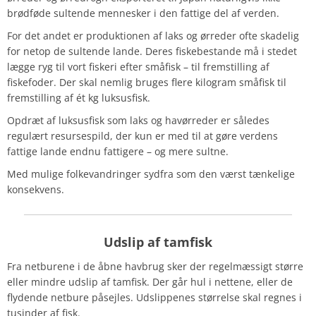
brødføde sultende mennesker i den fattige del af verden.
For det andet er produktionen af laks og ørreder ofte skadelig
for netop de sultende lande. Deres fiskebestande må i stedet
lægge ryg til vort fiskeri efter småfisk – til fremstilling af
fiskefoder. Der skal nemlig bruges flere kilogram småfisk til
fremstilling af ét kg luksusfisk.
Opdræt af luksusfisk som laks og havørreder er således
regulært resursespild, der kun er med til at gøre verdens
fattige lande endnu fattigere – og mere sultne.
Med mulige folkevandringer sydfra som den værst tænkelige
konsekvens.
Udslip
af tamfisk
Fra netburene i de åbne havbrug sker der regelmæssigt større
eller mindre udslip af tamfisk. Der går hul i nettene, eller de
flydende netbure påsejles. Udslippenes størrelse skal regnes i
tusinder af fisk.