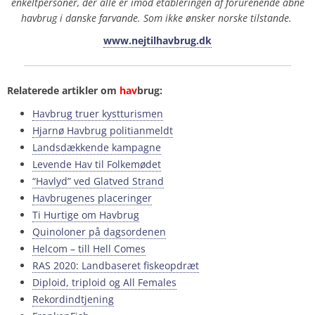
enkeltpersoner, der alle er imod etableringen af forurenende åbne
havbrug i danske farvande. Som ikke ønsker norske tilstande.
www.nejtilhavbrug.dk
Relaterede artikler om
hav
brug:
Havbrug truer kystturismen
Hjarnø Havbrug politianmeldt
Landsdækkende kampagne
Levende Hav til Folkemødet
“Havlyd” ved Glatved Strand
Havbrugenes placeringer
Ti Hurtige om Havbrug
Quinoloner på dagsordenen
Helcom – till Hell Comes
RAS 2020: Landbaseret fiskeopdræt
Diploid, triploid og All Females
Rekordindtjening