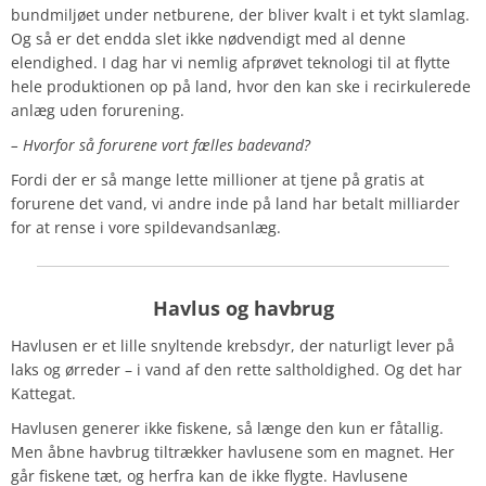
bundmiljøet under netburene, der bliver kvalt i et tykt slamlag.
Og så er det endda slet ikke nødvendigt med al denne
elendighed. I dag har vi nemlig afprøvet teknologi til at flytte
hele produktionen op på land, hvor den kan ske i recirkulerede
anlæg uden forurening.
– Hvorfor så forurene vort fælles badevand?
Fordi der er så mange lette millioner at tjene på gratis at
forurene det vand, vi andre inde på land har betalt milliarder
for at rense i vore spildevandsanlæg.
Havlus
og havbrug
Havlusen er et lille snyltende krebsdyr, der naturligt lever på
laks og ørreder – i vand af den rette saltholdighed. Og det har
Kattegat.
Havlusen generer ikke fiskene, så længe den kun er fåtallig.
Men åbne havbrug tiltrækker havlusene som en magnet. Her
går fiskene tæt, og herfra kan de ikke flygte. Havlusene