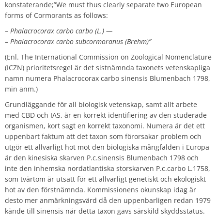
konstaterande;”We must thus clearly separate two European
forms of Cormorants as follows:
– Phalacrocorax carbo carbo (L.) —
– Phalacrocorax carbo subcormoranus (Brehm)”
(Enl. The International Commission on Zoological Nomenclature
(ICZN) prioritetsregel är det sistnämnda taxonets vetenskapliga
namn numera Phalacrocorax carbo sinensis Blumenbach 1798,
min anm.)
Grundläggande för all biologisk vetenskap, samt allt arbete
med CBD och IAS, är en korrekt identifiering av den studerade
organismen, kort sagt en korrekt taxonomi. Numera är det ett
uppenbart faktum att det taxon som förorsakar problem och
utgör ett allvarligt hot mot den biologiska mångfalden i Europa
är den kinesiska skarven P.c.sinensis Blumenbach 1798 och
inte den inhemska nordatlantiska storskarven P.c.carbo L.1758,
som tvärtom är utsatt för ett allvarligt genetiskt och ekologiskt
hot av den förstnämnda. Kommissionens okunskap idag är
desto mer anmärkningsvärd då den uppenbarligen redan 1979
kände till sinensis när detta taxon gavs särskild skyddsstatus.