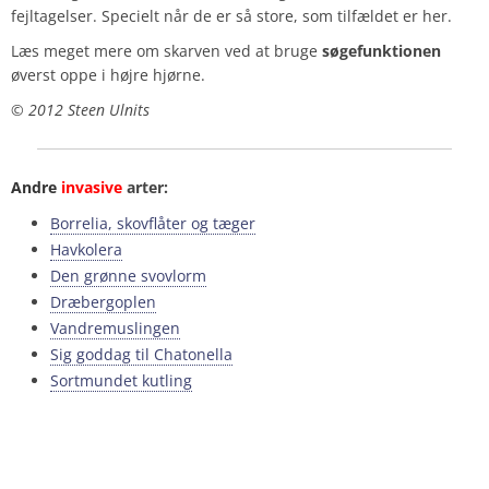
fejltagelser. Specielt når de er så store, som tilfældet er her.
Læs meget mere om skarven ved at bruge
søgefunktionen
øverst oppe i højre hjørne.
© 2012 Steen Ulnits
Andre
invasive
arter:
Borrelia, skovflåter og tæger
Havkolera
Den grønne svovlorm
Dræbergoplen
Vandremuslingen
Sig goddag til Chatonella
Sortmundet kutling