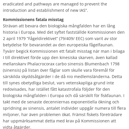
eradicated and pathways are managed to prevent the
introduction and establishment of new IAS”.
Kommissionens fatala misstag
Strävan att bevara den biologiska mångfalden har en lång
historia i Europa. Med det syftet fastställde Kommissionen den
2 april 1979 ”Fågeldirektivet” (79/409/ EEC) som varit av stor
betydelse för bevarandet av den europeiska fågelfaunan.
Tyvärr begick Kommissionen ett fatalt misstag när man i bilaga
I till direktivet förde upp den kinesiska skarven, även kallad
mellanskarv Phalacrocorax carbo sinensis Blumenbach 1798
(sinensis) på listan över fåglar som skulle vara föremål för
särskilda skyddsåtgärder i de då nio medlemsländerna. Detta
till synes obetydliga beslut, vars vetenskapliga grund inte
redovisades, har istället fått katastrofala följder för den
biologiska mångfalden i Europa och då särskilt för fiskfaunan. I
takt med de senaste decenniernas exponentiella ökning och
spridning av sinensis, antalet individer uppgår numera till flera
miljoner, har även problemen ökat. Främst fiskets företrädare
har uppmärksammat detta med krav på Kommissionen att
vidta åtgärder.