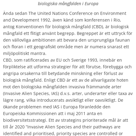
biologiska mångfalden i Europa
Ända sedan The United Nations Conference on Environment
and Development 1992, även känd som konferensen i Rio,
antog Konventionen för biologisk mångfald (CBD), är biologisk
mångfald ett flitigt använt begrepp. Begreppet är ett uttryck för
den vällovliga ambitionen att bevara den ursprungliga faunan
och floran i ett geografiskt område men är numera snarast ett
miljöpolitiskt mantra.
CBD, som ratificerades av EU och Sverige 1993, innebär en
förpliktelse att utforma strategier för att förutse, förebygga och
angripa orsakerna till betydande minskning eller förlust av
biologisk mångfald. Enligt CBD är ett av de allvarligaste hoten
mot den biologiska mångfalden invasiva främmande arter
(Invasive Alien Species, IAS) d.v.s. arter, underarter eller taxa av
lägre rang, vilka introducerats avsiktligt eller oavsiktligt. De
ökande problemen med IAS i Europa föranledde den
Europeiska Kommissionen att i maj 2011 anta en
biodiversitetsstrategi. Ett av strategins prioriterade mål är att
till år 2020 ”Invasive Alien Species and their pathways are
identified and prioritised, priority species are controlled or