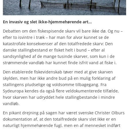
En invasiv og slet ikke-hjemmehørende art…
Debatten om den fiskespisende skarv vil bare ikke dø. Og nu –
efter to isvintre i træk – har man for alvor kunnet se de
katastrofale konsekvenser af den totalfredede skarv: Den
danske stallingbestand er fisket helt i bund – efter al
sandsynlighed af de mange tusinde skarver, som kun i de
strømmende vandløb har kunnet finde isfrit vand at fiske i.
Den etablerede fiskevidenskab tøver med at give skarven
skylden, men har ikke andre bud på en mulig forklaring af
stallingens pludselige og voldsomme tilbagegang. Fra
Sydeuropa kendes da også flere veldokumenterede tilfælde,
hvor skarven har udryddet hele stallingbestande i mindre
vandløb.
En pikant drejning på sagen har været svenske Christer Olburs
dokumentation af, at den totalfredede skarv slet ikke er en
naturligt hjemmehørende fugl, men en af mennesket indført