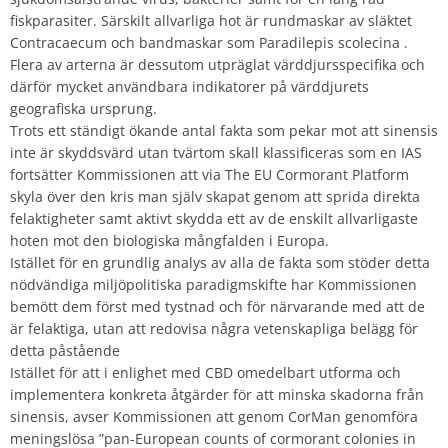
fiskparasiter. Särskilt allvarliga hot är rundmaskar av släktet
Contracaecum och bandmaskar som Paradilepis scolecina .
Flera av arterna är dessutom utpräglat värddjursspecifika och
därför mycket användbara indikatorer på värddjurets
geografiska ursprung.
Trots ett ständigt ökande antal fakta som pekar mot att sinensis
inte är skyddsvärd utan tvärtom skall klassificeras som en IAS
fortsätter Kommissionen att via The EU Cormorant Platform
skyla över den kris man själv skapat genom att sprida direkta
felaktigheter samt aktivt skydda ett av de enskilt allvarligaste
hoten mot den biologiska mångfalden i Europa.
Istället för en grundlig analys av alla de fakta som stöder detta
nödvändiga miljöpolitiska paradigmskifte har Kommissionen
bemött dem först med tystnad och för närvarande med att de
är felaktiga, utan att redovisa några vetenskapliga belägg för
detta påstående
Istället för att i enlighet med CBD omedelbart utforma och
implementera konkreta åtgärder för att minska skadorna från
sinensis, avser Kommissionen att genom CorMan genomföra
meningslösa ”pan-European counts of cormorant colonies in