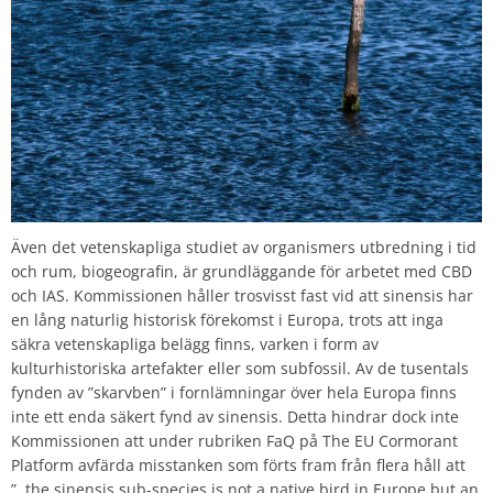
Även det vetenskapliga studiet av organismers utbredning i tid
och rum, biogeografin, är grundläggande för arbetet med CBD
och IAS. Kommissionen håller trosvisst fast vid att sinensis har
en lång naturlig historisk förekomst i Europa, trots att inga
säkra vetenskapliga belägg finns, varken i form av
kulturhistoriska artefakter eller som subfossil. Av de tusentals
fynden av ”skarvben” i fornlämningar över hela Europa finns
inte ett enda säkert fynd av sinensis. Detta hindrar dock inte
Kommissionen att under rubriken FaQ på The EU Cormorant
Platform avfärda misstanken som förts fram från flera håll att
”..the sinensis sub-species is not a native bird in Europe but an