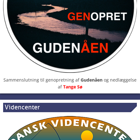
Sammenslutning til genopretning af
Gudenåen
og nedlæggelse
af
Tange Sø
Videncenter