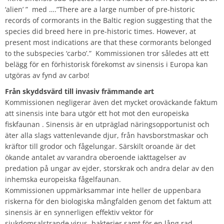
‘alien’ ” med ….”There are a large number of pre-historic
records of cormorants in the Baltic region suggesting that the
species did breed here in pre-historic times. However, at
present most indications are that these cormorants belonged
to the subspecies ‘carbo’.” Kommissionen tror således att ett
belägg för en förhistorisk förekomst av sinensis i Europa kan
utgöras av fynd av carbo!
Från skyddsvärd till invasiv främmande art
Kommissionen negligerar även det mycket oroväckande faktum
att sinensis inte bara utgör ett hot mot den europeiska
fiskfaunan . Sinensis är en utpräglad näringsopportunist och
äter alla slags vattenlevande djur, från havsborstmaskar och
kräftor till grodor och fågelungar. Särskilt oroande är det
ökande antalet av varandra oberoende iakttagelser av
predation på ungar av ejder, storskrak och andra delar av den
inhemska europeiska fågelfaunan.
Kommissionen uppmärksammar inte heller de uppenbara
riskerna för den biologiska mångfalden genom det faktum att
sinensis är en synnerligen effektiv vektor för
sjukdomsalstrande virus, bakterier samt för en lång rad