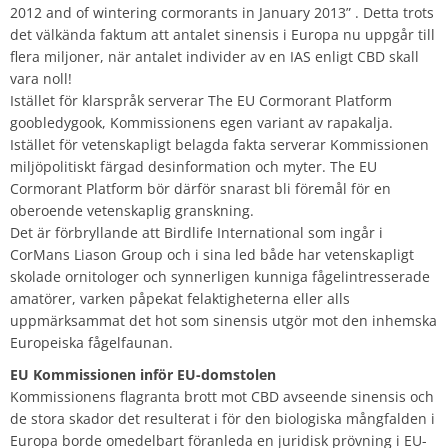
2012 and of wintering cormorants in January 2013” . Detta trots
det välkända faktum att antalet sinensis i Europa nu uppgår till
flera miljoner, när antalet individer av en IAS enligt CBD skall
vara noll!
Istället för klarspråk serverar The EU Cormorant Platform
goobledygook, Kommissionens egen variant av rapakalja.
Istället för vetenskapligt belagda fakta serverar Kommissionen
miljöpolitiskt färgad desinformation och myter. The EU
Cormorant Platform bör därför snarast bli föremål för en
oberoende vetenskaplig granskning.
Det är förbryllande att Birdlife International som ingår i
CorMans Liason Group och i sina led både har vetenskapligt
skolade ornitologer och synnerligen kunniga fågelintresserade
amatörer, varken påpekat felaktigheterna eller alls
uppmärksammat det hot som sinensis utgör mot den inhemska
Europeiska fågelfaunan.
EU Kommissionen inför EU-domstolen
Kommissionens flagranta brott mot CBD avseende sinensis och
de stora skador det resulterat i för den biologiska mångfalden i
Europa borde omedelbart föranleda en juridisk prövning i EU-