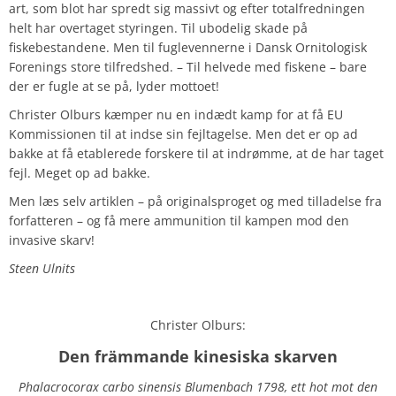
art, som blot har spredt sig massivt og efter totalfredningen
helt har overtaget styringen. Til ubodelig skade på
fiskebestandene. Men til fuglevennerne i Dansk Ornitologisk
Forenings store tilfredshed. – Til helvede med fiskene – bare
der er fugle at se på, lyder mottoet!
Christer Olburs kæmper nu en indædt kamp for at få EU
Kommissionen til at indse sin fejltagelse. Men det er op ad
bakke at få etablerede forskere til at indrømme, at de har taget
fejl. Meget op ad bakke.
Men læs selv artiklen – på originalsproget og med tilladelse fra
forfatteren – og få mere ammunition til kampen mod den
invasive skarv!
Steen Ulnits
Christer Olburs:
Den främmande kinesiska skarven
Phalacrocorax carbo sinensis Blumenbach 1798, ett hot mot den