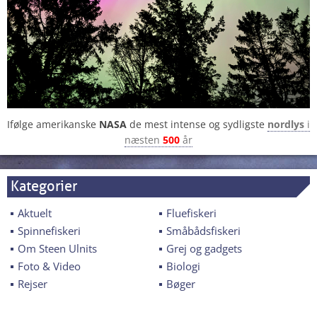
Ifølge amerikanske
NASA
de mest intense og sydligste
nordlys
i
næsten
500
år
Kategorier
Aktuelt
Fluefiskeri
Spinnefiskeri
Småbådsfiskeri
Om Steen Ulnits
Grej og gadgets
Foto & Video
Biologi
Rejser
Bøger