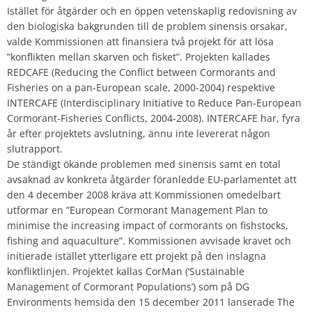
Istället för åtgärder och en öppen vetenskaplig redovisning av
den biologiska bakgrunden till de problem sinensis orsakar,
valde Kommissionen att finansiera två projekt för att lösa
”konflikten mellan skarven och fisket”. Projekten kallades
REDCAFE (Reducing the Conflict between Cormorants and
Fisheries on a pan-European scale, 2000-2004) respektive
INTERCAFE (Interdisciplinary Initiative to Reduce Pan-European
Cormorant-Fisheries Conflicts, 2004-2008). INTERCAFE har, fyra
år efter projektets avslutning, ännu inte levererat någon
slutrapport.
De ständigt ökande problemen med sinensis samt en total
avsaknad av konkreta åtgärder föranledde EU-parlamentet att
den 4 december 2008 kräva att Kommissionen omedelbart
utformar en ”European Cormorant Management Plan to
minimise the increasing impact of cormorants on fishstocks,
fishing and aquaculture”. Kommissionen avvisade kravet och
initierade istället ytterligare ett projekt på den inslagna
konfliktlinjen. Projektet kallas CorMan (‘Sustainable
Management of Cormorant Populations’) som på DG
Environments hemsida den 15 december 2011 lanserade The