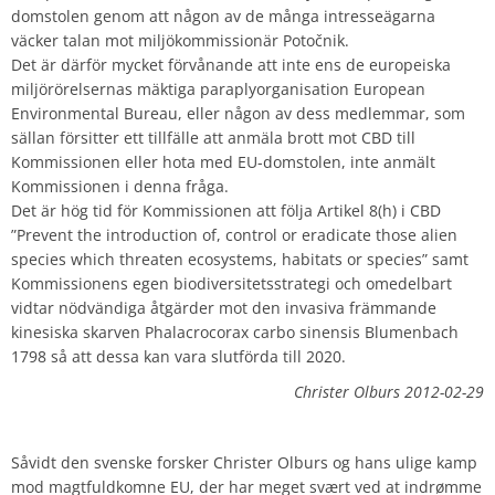
domstolen genom att någon av de många intresseägarna
väcker talan mot miljökommissionär Potočnik.
Det är därför mycket förvånande att inte ens de europeiska
miljörörelsernas mäktiga paraplyorganisation European
Environmental Bureau, eller någon av dess medlemmar, som
sällan försitter ett tillfälle att anmäla brott mot CBD till
Kommissionen eller hota med EU-domstolen, inte anmält
Kommissionen i denna fråga.
Det är hög tid för Kommissionen att följa Artikel 8(h) i CBD
”Prevent the introduction of, control or eradicate those alien
species which threaten ecosystems, habitats or species” samt
Kommissionens egen biodiversitetsstrategi och omedelbart
vidtar nödvändiga åtgärder mot den invasiva främmande
kinesiska skarven Phalacrocorax carbo sinensis Blumenbach
1798 så att dessa kan vara slutförda till 2020.
Christer Olburs 2012-02-29
Såvidt den svenske forsker Christer Olburs og hans ulige kamp
mod magtfuldkomne EU, der har meget svært ved at indrømme