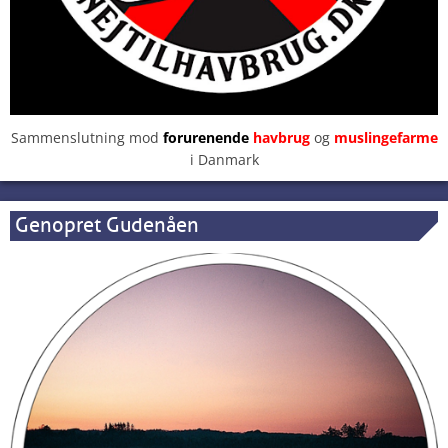
Sammenslutning mod
forurenende
havbrug
og
muslingefarme
i Danmark
Genopret Gudenåen