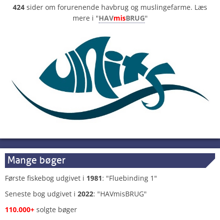
424
sider om forurenende havbrug og muslingefarme. Læs
mere i "
HAV
mis
BRUG
"
Mange bøger
Første fiskebog udgivet i
1981
: "Fluebinding 1"
Seneste bog udgivet i
2022
: "HAVmisBRUG"
110.000+
solgte bøger