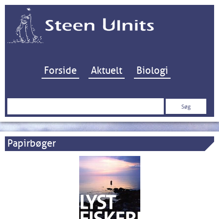
Hop til indhold
Forside
Aktuelt
Biologi
Søg
efter:
Papirbøger