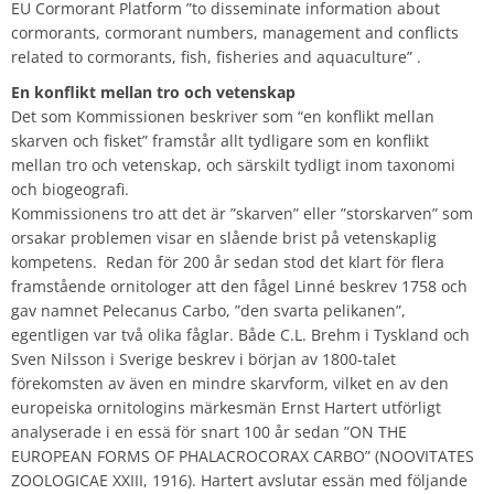
EU Cormorant Platform ”to disseminate information about
cormorants, cormorant numbers, management and conflicts
related to cormorants, fish, fisheries and aquaculture” .
En konflikt mellan tro och vetenskap
Det som Kommissionen beskriver som “en konflikt mellan
skarven och fisket” framstår allt tydligare som en konflikt
mellan tro och vetenskap, och särskilt tydligt inom taxonomi
och biogeografi.
Kommissionens tro att det är ”skarven” eller ”storskarven” som
orsakar problemen visar en slående brist på vetenskaplig
kompetens. Redan för 200 år sedan stod det klart för flera
framstående ornitologer att den fågel Linné beskrev 1758 och
gav namnet Pelecanus Carbo, ”den svarta pelikanen”,
egentligen var två olika fåglar. Både C.L. Brehm i Tyskland och
Sven Nilsson i Sverige beskrev i början av 1800-talet
förekomsten av även en mindre skarvform, vilket en av den
europeiska ornitologins märkesmän Ernst Hartert utförligt
analyserade i en essä för snart 100 år sedan ”ON THE
EUROPEAN FORMS OF PHALACROCORAX CARBO” (NOOVITATES
ZOOLOGICAE XXIII, 1916). Hartert avslutar essän med följande