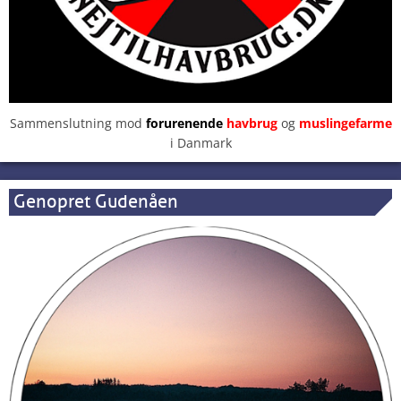
Sammenslutning mod
forurenende
havbrug
og
muslingefarme
i Danmark
Genopret Gudenåen