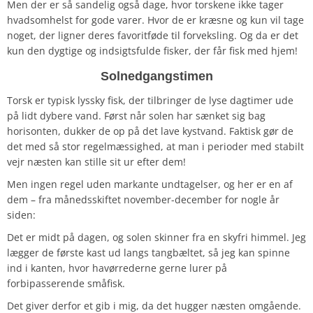
Men der er så sandelig også dage, hvor torskene ikke tager
hvadsomhelst for gode varer. Hvor de er kræsne og kun vil tage
noget, der ligner deres favoritføde til forveksling. Og da er det
kun den dygtige og indsigtsfulde fisker, der får fisk med hjem!
Solnedgangstimen
Torsk er typisk lyssky fisk, der tilbringer de lyse dagtimer ude
på lidt dybere vand. Først når solen har sænket sig bag
horisonten, dukker de op på det lave kystvand. Faktisk gør de
det med så stor regelmæssighed, at man i perioder med stabilt
vejr næsten kan stille sit ur efter dem!
Men ingen regel uden markante undtagelser, og her er en af
dem – fra månedsskiftet november-december for nogle år
siden:
Det er midt på dagen, og solen skinner fra en skyfri himmel. Jeg
lægger de første kast ud langs tangbæltet, så jeg kan spinne
ind i kanten, hvor havørrederne gerne lurer på
forbipasserende småfisk.
Det giver derfor et gib i mig, da det hugger næsten omgående.