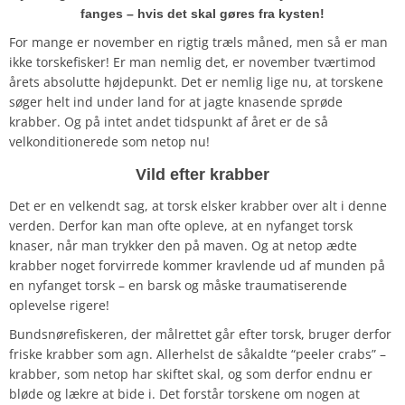
fanges – hvis det skal gøres fra kysten!
For mange er november en rigtig træls måned, men så er man
ikke torskefisker! Er man nemlig det, er november tværtimod
årets absolutte højdepunkt. Det er nemlig lige nu, at torskene
søger helt ind under land for at jagte knasende sprøde
krabber. Og på intet andet tidspunkt af året er de så
velkonditionerede som netop nu!
Vild efter krabber
Det er en velkendt sag, at torsk elsker krabber over alt i denne
verden. Derfor kan man ofte opleve, at en nyfanget torsk
knaser, når man trykker den på maven. Og at netop ædte
krabber noget forvirrede kommer kravlende ud af munden på
en nyfanget torsk – en barsk og måske traumatiserende
oplevelse rigere!
Bundsnørefiskeren, der målrettet går efter torsk, bruger derfor
friske krabber som agn. Allerhelst de såkaldte “peeler crabs” –
krabber, som netop har skiftet skal, og som derfor endnu er
bløde og lækre at bide i. Det forstår torskene om nogen at