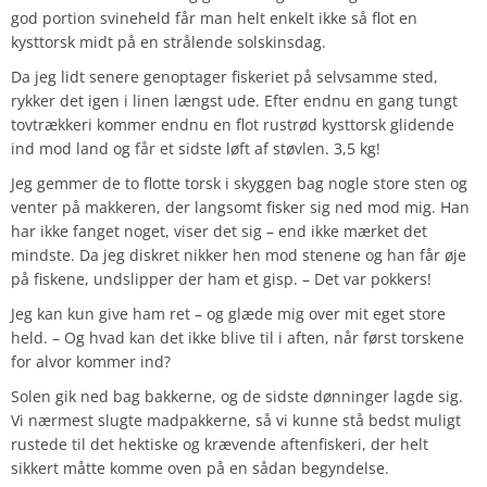
god portion svineheld får man helt enkelt ikke så flot en
kysttorsk midt på en strålende solskinsdag.
Da jeg lidt senere genoptager fiskeriet på selvsamme sted,
rykker det igen i linen længst ude. Efter endnu en gang tungt
tovtrækkeri kommer endnu en flot rustrød kysttorsk glidende
ind mod land og får et sidste løft af støvlen. 3,5 kg!
Jeg gemmer de to flotte torsk i skyggen bag nogle store sten og
venter på makkeren, der langsomt fisker sig ned mod mig. Han
har ikke fanget noget, viser det sig – end ikke mærket det
mindste. Da jeg diskret nikker hen mod stenene og han får øje
på fiskene, undslipper der ham et gisp. – Det var pokkers!
Jeg kan kun give ham ret – og glæde mig over mit eget store
held. – Og hvad kan det ikke blive til i aften, når først torskene
for alvor kommer ind?
Solen gik ned bag bakkerne, og de sidste dønninger lagde sig.
Vi nærmest slugte madpakkerne, så vi kunne stå bedst muligt
rustede til det hektiske og krævende aftenfiskeri, der helt
sikkert måtte komme oven på en sådan begyndelse.