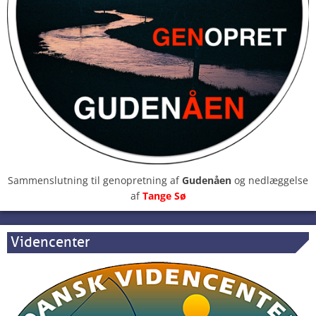
Sammenslutning til genopretning af
Gudenåen
og nedlæggelse
af
Tange Sø
Videncenter