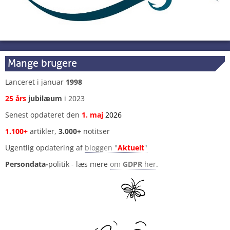
Mange brugere
Lanceret i januar
1998
25 års
jubilæum
i 2023
Senest opdateret den
1
.
maj
2026
1.100+
artikler,
3.000+
notitser
Ugentlig opdatering af
bloggen "
Aktuelt
"
Persondata-
politik - læs mere
om
GDPR
her
.