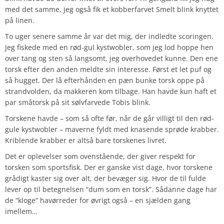
med det samme, jeg også fik et kobberfarvet Smelt blink knyttet
på linen.
To uger senere samme år var det mig, der indledte scoringen.
Jeg fiskede med en rød-gul kystwobler, som jeg lod hoppe hen
over tang og sten så langsomt, jeg overhovedet kunne. Den ene
torsk efter den anden meldte sin interesse. Først et let puf og
så hugget. Der lå efterhånden en pæn bunke torsk oppe på
strandvolden, da makkeren kom tilbage. Han havde kun haft et
par småtorsk på sit sølvfarvede Tobis blink.
Torskene havde – som så ofte før, når de går villigt til den rød-
gule kystwobler – maverne fyldt med knasende sprøde krabber.
Kriblende krabber er altså bare torskenes livret.
Det er oplevelser som ovenstående, der giver respekt for
torsken som sportsfisk. Der er ganske vist dage, hvor torskene
grådigt kaster sig over alt, der bevæger sig. Hvor de til fulde
lever op til betegnelsen “dum som en torsk”. Sådanne dage har
de “kloge” havørreder for øvrigt også – en sjælden gang
imellem…