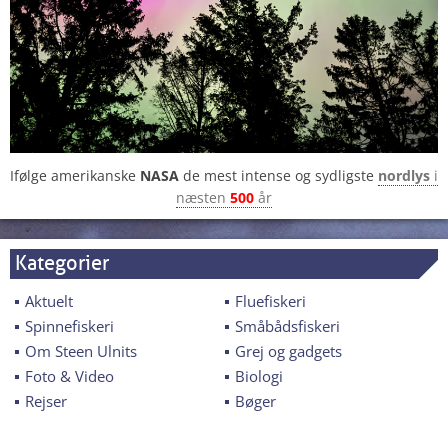
Ifølge amerikanske
NASA
de mest intense og sydligste
nordlys
i
næsten
500
år
Kategorier
Aktuelt
Fluefiskeri
Spinnefiskeri
Småbådsfiskeri
Om Steen Ulnits
Grej og gadgets
Foto & Video
Biologi
Rejser
Bøger