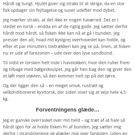
Hårdt og tungt. Hjulet giver sig straks til at skrige, da en stor
fisk opdager sin fejltagelse og suser udefter mod dybet.
Jeg mærker straks, at det ikke er nogen havørred. Det er i
stedet en torsk – endda en af de rigtig gode. Jeg sætter derfor
hårdt mod hårdt, så fisken ikke kan nå at gå i bunden. Jeg
presser den alt, hvad mit kystgrej overhovedet kan holde, og
efter et par minutters tovtrækkeri kan jeg se på, linen, at fisken
nu er ude af farezonen – ude over den lyse sandbund.
Til sidst er torsken helt inde i havstokken, hvor den ruller frem
og tilbage med bølgeskvulpet. Jeg går hen bag den og giver den
et løft med støvlen, så den kommer helt op på det tørre.
Og der ligger den så – en meget smuk, rustrød og
velkonditioneret kysttorsk, der siden viser sig at veje hele 4,5
kg.
Forventningens glæde…
Jeg er ganske overrasket over mit held – og træt af at hale så
hårdt igen for at holde fisken fri af bunden. Jeg sætter mig
derfor i strandstenene og glæder mig over fangsten. Uden en