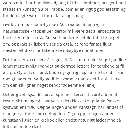
værdsætte. Har han ikke adgang til friske krabber, bruger han i
stedet en kunstig Gulp! krabbe, som er en rigtig god erstatning
for den ægte vare – i form, farve og smag.
Det faktum har naturligt nok fået mange til at tro, at
naturalistiske krabbefluer derfor må være det allerbedste til
fluefiskeri efter torsk. Det ved torskene imidlertid ikke noget
om, og praktisk fiskeri viser da også, at rene fantasifluer
næsten altid kan udfiske mere nøjagtige imitationer.
Det kan der være flere årsager til. Dels er en hidsig rød-gul flue
langt mere synlig i vandet og dermed lettere for torskene at få
øje på. Og dels er torsk både nysgerrige og sultne fisk, der kun
nødigt lader en saftig godbid svømme uantastet forbi. Uanset
om den så ligner noget kendt fødeemne eller ej.
Det er givet også derfor, at spinnefiskerens favoritvåben til
kysttorsk i mange år har været den klassiske rødgule fynske
kystwobler i træ. Næppe nogen anden kunstagn har landet så
mange kysttorsk som netop den. Og næppe nogen anden
kunstagn ligner en krabbe eller andet naturligt fødeemne så
lidt som netop den!