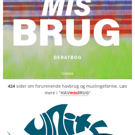
424
sider om forurenende havbrug og muslingefarme. Læs
mere i "
HAV
mis
BRUG
"