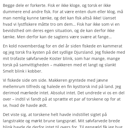
Begge dele er forkerte. Fisk er ikke kloge, og torsk er ikke
dummere end andre fisk. For at være enten dum eller klog, må
man nemlig kunne tænke, og det kan fisk altså ikke! Uanset
hvad vi lystfiskere måtte tro om dem… Fisk har ikke som vi en
bevidsthed om deres egen situation, og de kan derfor ikke
tænke. Men derfor kan de sagtens være svære at fange…
En kold novemberdag for en del år siden fiskede en kammerat
og jeg torsk fra kysten på det sydlige Djursland. Jeg fiskede med
mit trofaste sølvfarvede Koster blink, som har mange, mange
torsk på samvittigheden – makkeren med et langt og slankt
Smelt blink i kobber.
Vi fiskede side om side. Makkeren gryntede med jævne
mellemrum tilfreds og halede en fin kysttorsk ind på land. Jeg
derimod mærkede intet. Absolut intet. Det undrede vi os en del
over – indtil vi fandt på at sprætte et par af torskene op for at
se, hvad de havde ædt.
Det viste sig, at torskene helt havde indstillet sigtet på
langstrakte og mørkt brune tangspræl. Mit sølvfarvede brede
blink havde de derfor intet til overs for. Til gengæld fik jeg hug