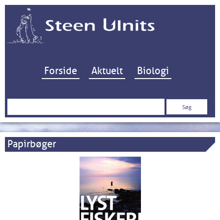
Hop til indhold
Forside
Aktuelt
Biologi
Søg
efter:
Papirbøger