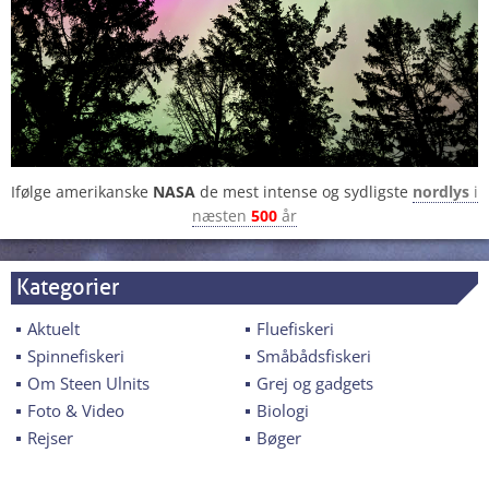
Ifølge amerikanske
NASA
de mest intense og sydligste
nordlys
i
næsten
500
år
Kategorier
Aktuelt
Fluefiskeri
Spinnefiskeri
Småbådsfiskeri
Om Steen Ulnits
Grej og gadgets
Foto & Video
Biologi
Rejser
Bøger