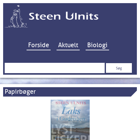
Hop til indhold
Forside
Aktuelt
Biologi
Søg
efter:
Papirbøger