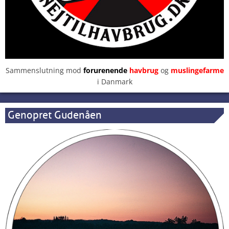
Sammenslutning mod
forurenende
havbrug
og
muslingefarme
i Danmark
Genopret Gudenåen