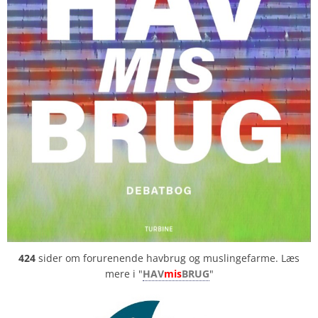
424
sider om forurenende havbrug og muslingefarme. Læs
mere i "
HAV
mis
BRUG
"