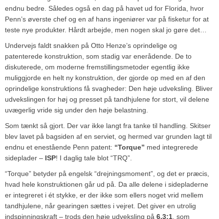
endnu bedre. Således også en dag på havet ud for Florida, hvor
Penn’s øverste chef og en af hans ingeniører var på fisketur for at
teste nye produkter. Hårdt arbejde, men nogen skal jo gøre det…
Undervejs faldt snakken på Otto Henze’s oprindelige og
patenterede konstruktion, som stadig var enerådende. De to
diskuterede, om moderne fremstillingsmetoder egentlig ikke
muliggjorde en helt ny konstruktion, der gjorde op med en af den
oprindelige konstruktions få svagheder: Den høje udveksling. Bliver
udvekslingen for høj og presset på tandhjulene for stort, vil delene
uvægerlig vride sig under den høje belastning.
Som tænkt så gjort. Der var ikke langt fra tanke til handling. Skitser
blev lavet på bagsiden af en serviet, og hermed var grunden lagt til
endnu et enestående Penn patent:
“Torque”
med integrerede
sideplader –
ISP
! I daglig tale blot “TRQ”.
“Torque” betyder på engelsk “drejningsmoment”, og det er præcis,
hvad hele konstruktionen går ud på. Da alle delene i sidepladerne
er integreret i ét stykke, er der ikke som ellers noget vrid mellem
tandhjulene, når gearingen sættes i vejret. Det giver en utrolig
indspinningskraft – trods den høje udveksling på
6.3:1
, som