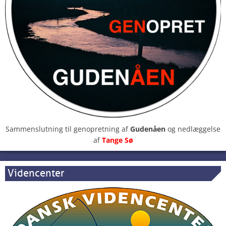
Sammenslutning til genopretning af
Gudenåen
og nedlæggelse
af
Tange Sø
Videncenter