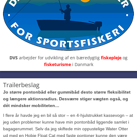
DVS
arbejder for udvikling af en bæredygtig
fiskepleje
og
fisketurisme
i Danmark
Trailerbeslag
Jo større pontonbåd eller gummibåd desto større fleksibilitet
og længere aktionsradius. Desværre stiger vægten også, og
dét mindsker
mobiliteten…
I flere år havde jeg en bil så stor – en 4-hjulstrukket kassevogn – at
jeg uden problemer kunne have min pontonbåd liggende samlet i
bagagerummet. Selv da jeg skiftede min oppustelige Water Otter
ud med en Hobie Float Cat med faste pontoner kunne den være