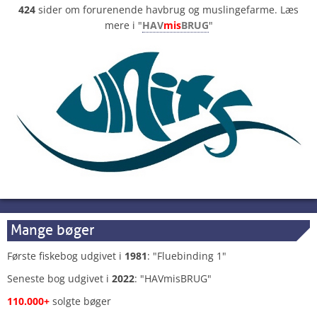
424
sider om forurenende havbrug og muslingefarme. Læs
mere i "
HAV
mis
BRUG
"
Mange bøger
Første fiskebog udgivet i
1981
: "Fluebinding 1"
Seneste bog udgivet i
2022
: "HAVmisBRUG"
110.000+
solgte bøger