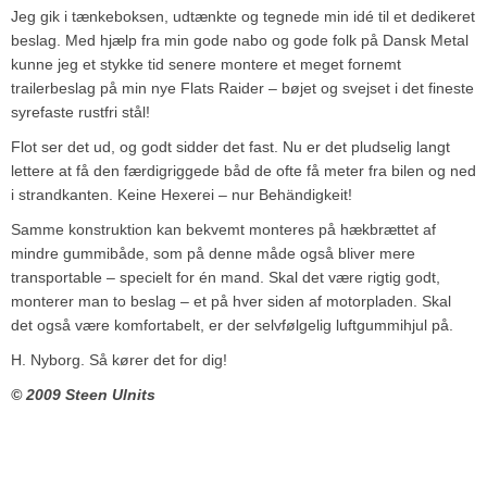
Jeg gik i tænkeboksen, udtænkte og tegnede min idé til et dedikeret
beslag. Med hjælp fra min gode nabo og gode folk på Dansk Metal
kunne jeg et stykke tid senere montere et meget fornemt
trailerbeslag på min nye Flats Raider – bøjet og svejset i det fineste
syrefaste rustfri stål!
Flot ser det ud, og godt sidder det fast. Nu er det pludselig langt
lettere at få den færdigriggede båd de ofte få meter fra bilen og ned
i strandkanten. Keine Hexerei – nur Behändigkeit!
Samme konstruktion kan bekvemt monteres på hækbrættet af
mindre gummibåde, som på denne måde også bliver mere
transportable – specielt for én mand. Skal det være rigtig godt,
monterer man to beslag – et på hver siden af motorpladen. Skal
det også være komfortabelt, er der selvfølgelig luftgummihjul på.
H. Nyborg. Så kører det for dig!
© 2009 Steen Ulnits