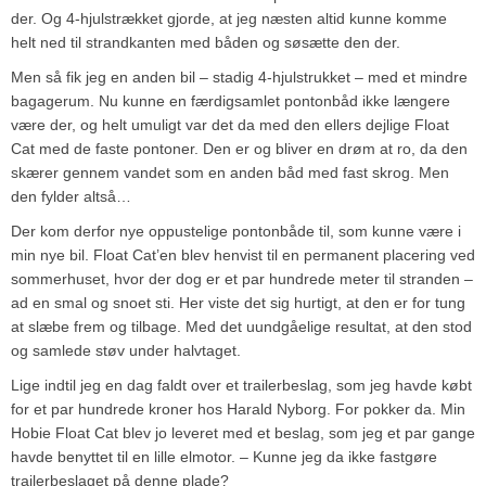
der. Og 4-hjulstrækket gjorde, at jeg næsten altid kunne komme
helt ned til strandkanten med båden og søsætte den der.
Men så fik jeg en anden bil – stadig 4-hjulstrukket – med et mindre
bagagerum. Nu kunne en færdigsamlet pontonbåd ikke længere
være der, og helt umuligt var det da med den ellers dejlige Float
Cat med de faste pontoner. Den er og bliver en drøm at ro, da den
skærer gennem vandet som en anden båd med fast skrog. Men
den fylder altså…
Der kom derfor nye oppustelige pontonbåde til, som kunne være i
min nye bil. Float Cat’en blev henvist til en permanent placering ved
sommerhuset, hvor der dog er et par hundrede meter til stranden –
ad en smal og snoet sti. Her viste det sig hurtigt, at den er for tung
at slæbe frem og tilbage. Med det uundgåelige resultat, at den stod
og samlede støv under halvtaget.
Lige indtil jeg en dag faldt over et trailerbeslag, som jeg havde købt
for et par hundrede kroner hos Harald Nyborg. For pokker da. Min
Hobie Float Cat blev jo leveret med et beslag, som jeg et par gange
havde benyttet til en lille elmotor. – Kunne jeg da ikke fastgøre
trailerbeslaget på denne plade?