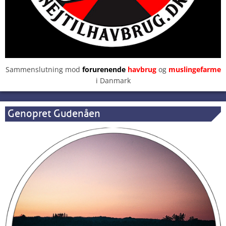
Sammenslutning mod
forurenende
havbrug
og
muslingefarme
i Danmark
Genopret Gudenåen