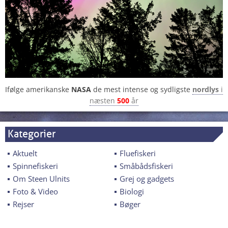
Ifølge amerikanske
NASA
de mest intense og sydligste
nordlys
i
næsten
500
år
Kategorier
Aktuelt
Fluefiskeri
Spinnefiskeri
Småbådsfiskeri
Om Steen Ulnits
Grej og gadgets
Foto & Video
Biologi
Rejser
Bøger