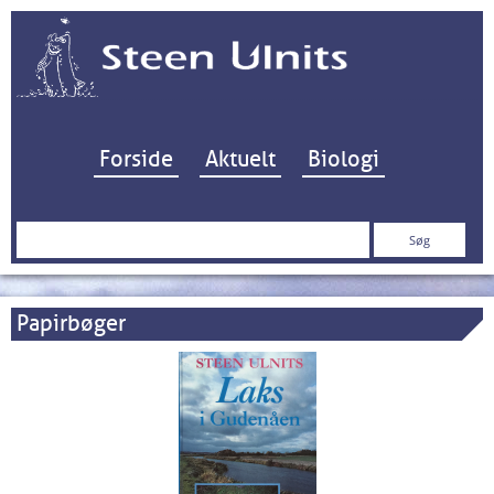
Hop til indhold
Forside
Aktuelt
Biologi
Søg
efter:
Papirbøger