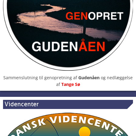
Sammenslutning til genopretning af
Gudenåen
og nedlæggelse
af
Tange Sø
Videncenter