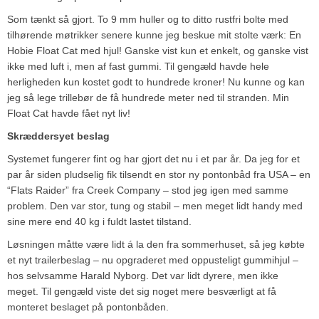
Som tænkt så gjort. To 9 mm huller og to ditto rustfri bolte med
tilhørende møtrikker senere kunne jeg beskue mit stolte værk: En
Hobie Float Cat med hjul! Ganske vist kun et enkelt, og ganske vist
ikke med luft i, men af fast gummi. Til gengæld havde hele
herligheden kun kostet godt to hundrede kroner! Nu kunne og kan
jeg så lege trillebør de få hundrede meter ned til stranden. Min
Float Cat havde fået nyt liv!
Skræddersyet beslag
Systemet fungerer fint og har gjort det nu i et par år. Da jeg for et
par år siden pludselig fik tilsendt en stor ny pontonbåd fra USA – en
“Flats Raider” fra Creek Company – stod jeg igen med samme
problem. Den var stor, tung og stabil – men meget lidt handy med
sine mere end 40 kg i fuldt lastet tilstand.
Løsningen måtte være lidt á la den fra sommerhuset, så jeg købte
et nyt trailerbeslag – nu opgraderet med oppusteligt gummihjul –
hos selvsamme Harald Nyborg. Det var lidt dyrere, men ikke
meget. Til gengæld viste det sig noget mere besværligt at få
monteret beslaget på pontonbåden.