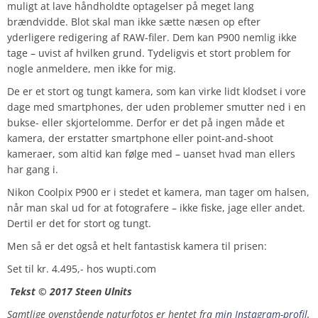
muligt at lave håndholdte optagelser på meget lang
brændvidde. Blot skal man ikke sætte næsen op efter
yderligere redigering af RAW-filer. Dem kan P900 nemlig ikke
tage – uvist af hvilken grund. Tydeligvis et stort problem for
nogle anmeldere, men ikke for mig.
De er et stort og tungt kamera, som kan virke lidt klodset i vore
dage med smartphones, der uden problemer smutter ned i en
bukse- eller skjortelomme. Derfor er det på ingen måde et
kamera, der erstatter smartphone eller point-and-shoot
kameraer, som altid kan følge med – uanset hvad man ellers
har gang i.
Nikon Coolpix P900 er i stedet et kamera, man tager om halsen,
når man skal ud for at fotografere – ikke fiske, jage eller andet.
Dertil er det for stort og tungt.
Men så er det også et helt fantastisk kamera til prisen:
Set til kr. 4.495,- hos wupti.com
Tekst © 2017 Steen Ulnits
Samtlige ovenstående naturfotos er hentet fra
min Instagram-profil
,