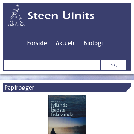
Hop til indhold
Forside
Aktuelt
Biologi
Søg
efter:
Papirbøger