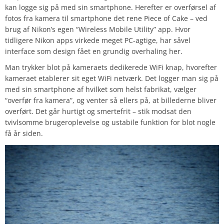
kan logge sig på med sin smartphone. Herefter er overførsel af
fotos fra kamera til smartphone det rene Piece of Cake – ved
brug af Nikon’s egen “Wireless Mobile Utility” app. Hvor
tidligere Nikon apps virkede meget PC-agtige, har såvel
interface som design fået en grundig overhaling her.
Man trykker blot på kameraets dedikerede WiFi knap, hvorefter
kameraet etablerer sit eget WiFi netværk. Det logger man sig på
med sin smartphone af hvilket som helst fabrikat, vælger
“overfør fra kamera”, og venter så ellers på, at billederne bliver
overført. Det går hurtigt og smertefrit – stik modsat den
tvivlsomme brugeroplevelse og ustabile funktion for blot nogle
få år siden.