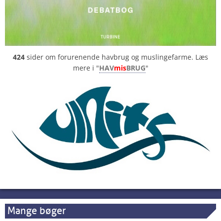
424
sider om forurenende havbrug og muslingefarme. Læs
mere i "
HAV
mis
BRUG
"
Mange bøger