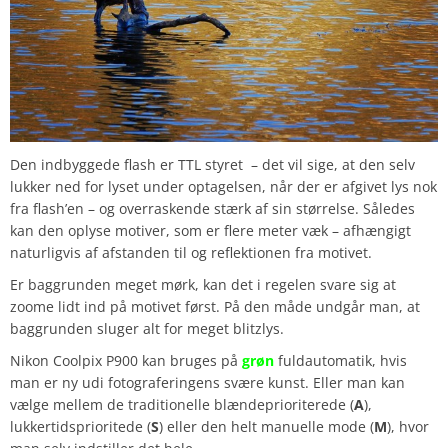
Den indbyggede flash er TTL styret – det vil sige, at den selv
lukker ned for lyset under optagelsen, når der er afgivet lys nok
fra flash’en – og overraskende stærk af sin størrelse. Således
kan den oplyse motiver, som er flere meter væk – afhængigt
naturligvis af afstanden til og reflektionen fra motivet.
Er baggrunden meget mørk, kan det i regelen svare sig at
zoome lidt ind på motivet først. På den måde undgår man, at
baggrunden sluger alt for meget blitzlys.
Nikon Coolpix P900 kan bruges på
grøn
fuldautomatik, hvis
man er ny udi fotograferingens svære kunst. Eller man kan
vælge mellem de traditionelle blændeprioriterede (
A
),
lukkertidsprioritede (
S
) eller den helt manuelle mode (
M
), hvor