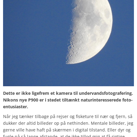
Dette er ikke ligefrem et kamera til undervandsfotografering.
Nikons nye P900 er i stedet tiltænkt naturinteresserede foto-
entusiaster.
Når jeg tænker tilbage på rejser og fisketure til nær og fjern, så
dukker der altid billeder op på nethinden. Mentale billeder, jeg
gerne ville have haft på skærmen i digital tilstand. Eller dyr og
fugle på så lange afstande, at de ikke tillod mig at få rigtige