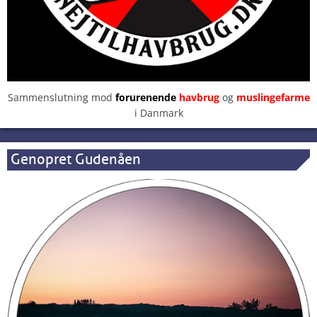
Sammenslutning mod
forurenende
havbrug
og
muslingefarme
i Danmark
Genopret Gudenåen