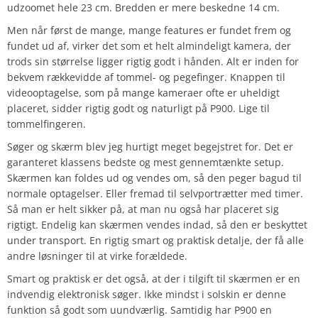
udzoomet hele 23 cm. Bredden er mere beskedne 14 cm.
Men når først de mange, mange features er fundet frem og
fundet ud af, virker det som et helt almindeligt kamera, der
trods sin størrelse ligger rigtig godt i hånden. Alt er inden for
bekvem rækkevidde af tommel- og pegefinger. Knappen til
videooptagelse, som på mange kameraer ofte er uheldigt
placeret, sidder rigtig godt og naturligt på P900. Lige til
tommelfingeren.
Søger og skærm blev jeg hurtigt meget begejstret for. Det er
garanteret klassens bedste og mest gennemtænkte setup.
Skærmen kan foldes ud og vendes om, så den peger bagud til
normale optagelser. Eller fremad til selvportrætter med timer.
Så man er helt sikker på, at man nu også har placeret sig
rigtigt. Endelig kan skærmen vendes indad, så den er beskyttet
under transport. En rigtig smart og praktisk detalje, der få alle
andre løsninger til at virke forældede.
Smart og praktisk er det også, at der i tilgift til skærmen er en
indvendig elektronisk søger. Ikke mindst i solskin er denne
funktion så godt som uundværlig. Samtidig har P900 en