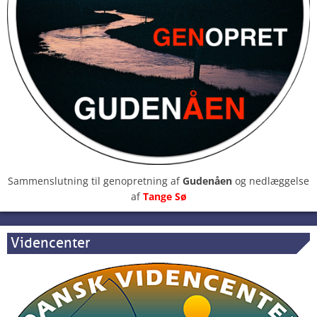
Sammenslutning til genopretning af
Gudenåen
og nedlæggelse
af
Tange Sø
Videncenter