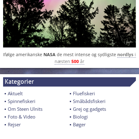
Ifølge amerikanske
NASA
de mest intense og sydligste
nordlys
i
næsten
500
år
Kategorier
Aktuelt
Fluefiskeri
Spinnefiskeri
Småbådsfiskeri
Om Steen Ulnits
Grej og gadgets
Foto & Video
Biologi
Rejser
Bøger