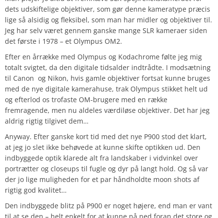
dets udskiftelige objektiver, som gør denne kameratype præcis
lige så alsidig og fleksibel, som man har midler og objektiver til.
Jeg har selv været gennem ganske mange SLR kameraer siden
det første i 1978 – et Olympus OM2.
Efter en årrække med Olympus og Kodachrome følte jeg mig
totalt svigtet, da den digitale tidsalder indtrådte. I modsætning
til Canon og Nikon, hvis gamle objektiver fortsat kunne bruges
med de nye digitale kamerahuse, trak Olympus stikket helt ud
og efterlod os trofaste OM-brugere med en række
fremragende, men nu aldeles værdiløse objektiver. Det har jeg
aldrig rigtig tilgivet dem…
Anyway. Efter ganske kort tid med det nye P900 stod det klart,
at jeg jo slet ikke behøvede at kunne skifte optikken ud. Den
indbyggede optik klarede alt fra landskaber i vidvinkel over
portrætter og closeups til fugle og dyr på langt hold. Og så var
der jo lige muligheden for et par håndholdte moon shots af
rigtig god kvalitet…
Den indbyggede blitz på P900 er noget højere, end man er vant
til at se den – helt enkelt for at kunne nå ned foran det store og