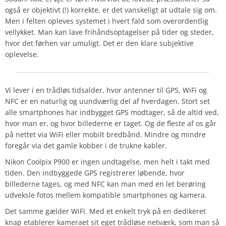
også er objektivt (!) korrekte, er det vanskeligt at udtale sig om.
Men i felten opleves systemet i hvert fald som overordentlig
vellykket. Man kan lave frihåndsoptagelser på tider og steder,
hvor det førhen var umuligt. Det er den klare subjektive
oplevelse.
Vi lever i en trådløs tidsalder, hvor antenner til GPS, WiFi og
NFC er en naturlig og uundværlig del af hverdagen. Stort set
alle smartphones har indbygget GPS modtager, så de altid ved,
hvor man er, og hvor billederne er taget. Og de fleste af os går
på nettet via WiFi eller mobilt bredbånd. Mindre og mindre
foregår via det gamle kobber i de trukne kabler.
Nikon Coolpix P900 er ingen undtagelse, men helt i takt med
tiden. Den indbyggede GPS registrerer løbende, hvor
billederne tages, og med NFC kan man med en let berøring
udveksle fotos mellem kompatible smartphones og kamera.
Det samme gælder WiFi. Med et enkelt tryk på en dedikeret
knap etablerer kameraet sit eget trådløse netværk, som man så