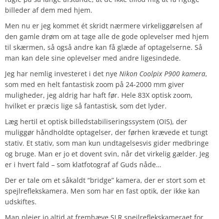
billeder af dem med hjem.
Men nu er jeg kommet ét skridt nærmere virkeliggørelsen af
den gamle drøm om at tage alle de gode oplevelser med hjem
til skærmen, så også andre kan få glæde af optagelserne. Så
man kan dele sine oplevelser med andre ligesindede.
Jeg har nemlig investeret i det nye
Nikon Coolpix P900 kamera
,
som med en helt fantastisk zoom på 24-2000 mm giver
muligheder, jeg aldrig har haft før. Hele 83X optisk zoom,
hvilket er præcis lige så fantastisk, som det lyder.
Læg hertil et optisk billedstabiliseringssystem (OIS), der
muliggør håndholdte optagelser, der førhen krævede et tungt
stativ. Et stativ, som man kun undtagelsesvis gider medbringe
og bruge. Man er jo et dovent svin, når det virkelig gælder. Jeg
er i hvert fald – som klatfotograf af Guds nåde…
Der er tale om et såkaldt “bridge” kamera, der er stort som et
spejlreflekskamera. Men som har en fast optik, der ikke kan
udskiftes.
Man plejer jo altid at fremhæve SLR spejlreflekskameraet for