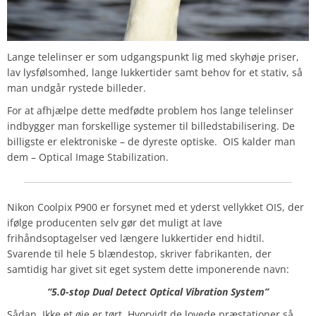
Lange telelinser er som udgangspunkt lig med skyhøje priser,
lav lysfølsomhed, lange lukkertider samt behov for et stativ, så
man undgår rystede billeder.
For at afhjælpe dette medfødte problem hos lange telelinser
indbygger man forskellige systemer til billedstabilisering. De
billigste er elektroniske – de dyreste optiske. OIS kalder man
dem – Optical Image Stabilization.
Nikon Coolpix P900 er forsynet med et yderst vellykket OIS, der
ifølge producenten selv gør det muligt at lave
frihåndsoptagelser ved længere lukkertider end hidtil.
Svarende til hele 5 blændestop, skriver fabrikanten, der
samtidig har givet sit eget system dette imponerende navn:
“5.0-stop Dual Detect Optical Vibration System”
Sådan. Ikke et øje er tørt. Hvorvidt de lovede præstationer så