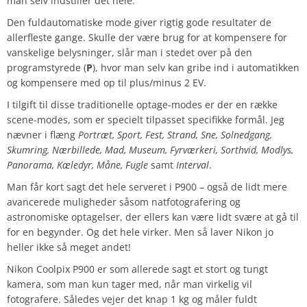
man selv indstiller det hele.
Den fuldautomatiske mode giver rigtig gode resultater de
allerfleste gange. Skulle der være brug for at kompensere for
vanskelige belysninger, slår man i stedet over på den
programstyrede (
P
), hvor man selv kan gribe ind i automatikken
og kompensere med op til plus/minus 2 EV.
I tilgift til disse traditionelle optage-modes er der en række
scene-modes, som er specielt tilpasset specifikke formål. Jeg
nævner i flæng
Portræt, Sport, Fest, Strand, Sne, Solnedgang,
Skumring, Nærbillede, Mad, Museum, Fyrværkeri, Sorthvid, Modlys,
Panorama, Kæledyr, Måne, Fugle
samt
Interval
.
Man får kort sagt det hele serveret i P900 – også de lidt mere
avancerede muligheder såsom natfotografering og
astronomiske optagelser, der ellers kan være lidt svære at gå til
for en begynder. Og det hele virker. Men så laver Nikon jo
heller ikke så meget andet!
Nikon Coolpix P900 er som allerede sagt et stort og tungt
kamera, som man kun tager med, når man virkelig vil
fotografere. Således vejer det knap 1 kg og måler fuldt