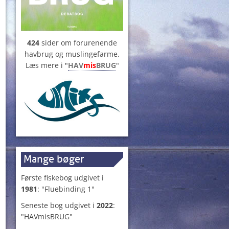
424
sider om forurenende
havbrug og muslingefarme.
Læs mere i "
HAV
mis
BRUG
"
Mange bøger
Første fiskebog udgivet i
1981
: "Fluebinding 1"
Seneste bog udgivet i
2022
:
"HAVmisBRUG"