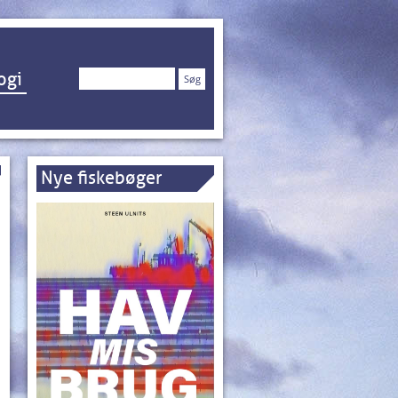
Søg
ogi
efter:
Nye fiskebøger