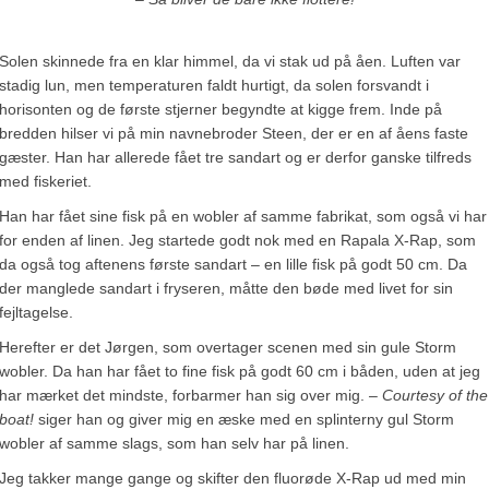
Solen skinnede fra en klar himmel, da vi stak ud på åen. Luften var
stadig lun, men temperaturen faldt hurtigt, da solen forsvandt i
horisonten og de første stjerner begyndte at kigge frem. Inde på
bredden hilser vi på min navnebroder Steen, der er en af åens faste
gæster. Han har allerede fået tre sandart og er derfor ganske tilfreds
med fiskeriet.
Han har fået sine fisk på en wobler af samme fabrikat, som også vi har
for enden af linen. Jeg startede godt nok med en Rapala X-Rap, som
da også tog aftenens første sandart – en lille fisk på godt 50 cm. Da
der manglede sandart i fryseren, måtte den bøde med livet for sin
fejltagelse.
Herefter er det Jørgen, som overtager scenen med sin gule Storm
wobler. Da han har fået to fine fisk på godt 60 cm i båden, uden at jeg
har mærket det mindste, forbarmer han sig over mig.
– Courtesy of the
boat!
siger han og giver mig en æske med en splinterny gul Storm
wobler af samme slags, som han selv har på linen.
Jeg takker mange gange og skifter den fluorøde X-Rap ud med min