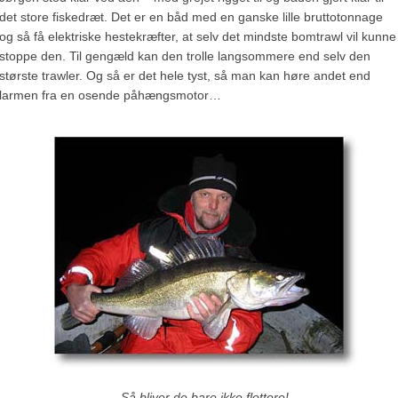
det store fiskedræt. Det er en båd med en ganske lille bruttotonnage
og så få elektriske hestekræfter, at selv det mindste bomtrawl vil kunne
stoppe den. Til gengæld kan den trolle langsommere end selv den
største trawler. Og så er det hele tyst, så man kan høre andet end
larmen fra en osende påhængsmotor…
– Så bliver de bare ikke flottere!