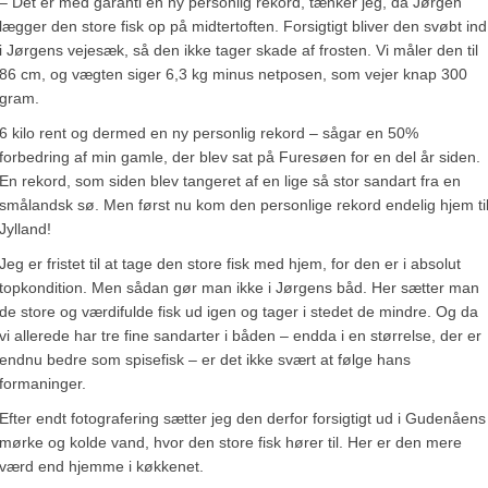
– Det er med garanti en ny personlig rekord, tænker jeg, da Jørgen
lægger den store fisk op på midtertoften. Forsigtigt bliver den svøbt ind
i Jørgens vejesæk, så den ikke tager skade af frosten. Vi måler den til
86 cm, og vægten siger 6,3 kg minus netposen, som vejer knap 300
gram.
6 kilo rent og dermed en ny personlig rekord – sågar en 50%
forbedring af min gamle, der blev sat på Furesøen for en del år siden.
En rekord, som siden blev tangeret af en lige så stor sandart fra en
smålandsk sø. Men først nu kom den personlige rekord endelig hjem ti
Jylland!
Jeg er fristet til at tage den store fisk med hjem, for den er i absolut
topkondition. Men sådan gør man ikke i Jørgens båd. Her sætter man
de store og værdifulde fisk ud igen og tager i stedet de mindre. Og da
vi allerede har tre fine sandarter i båden – endda i en størrelse, der er
endnu bedre som spisefisk – er det ikke svært at følge hans
formaninger.
Efter endt fotografering sætter jeg den derfor forsigtigt ud i Gudenåens
mørke og kolde vand, hvor den store fisk hører til. Her er den mere
værd end hjemme i køkkenet.