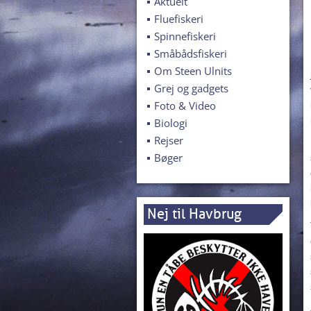
Aktuelt
Fluefiskeri
Spinnefiskeri
Småbådsfiskeri
Om Steen Ulnits
Grej og gadgets
Foto & Video
Biologi
Rejser
Bøger
Nej til Havbrug