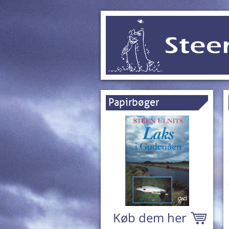
Papirbøger
Køb dem her