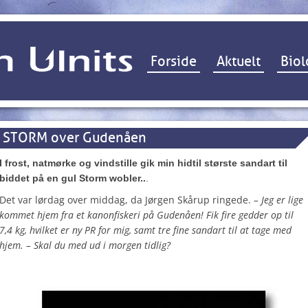
Hop til indhold
Forside
Aktuelt
Biol
STORM over Gudenåen
I frost, natmørke og vindstille gik min hidtil største sandart til
biddet på en gul Storm wobler..
.
Det var lørdag over middag, da Jørgen Skårup ringede.
– Jeg er lige
kommet hjem fra et kanonfiskeri på Gudenåen! Fik fire gedder op til
7,4 kg, hvilket er ny PR for mig, samt tre fine sandart til at tage med
hjem. – Skal du med ud i morgen tidlig?