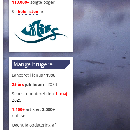
110.000+
solgte bøger
Se
hele listen
her
g
Mange brugere
t
Lanceret i januar
1998
25 års
jubilæum
i 2023
Senest opdateret den
1
.
maj
2026
1.100+
artikler,
3.000+
notitser
Ugentlig opdatering af