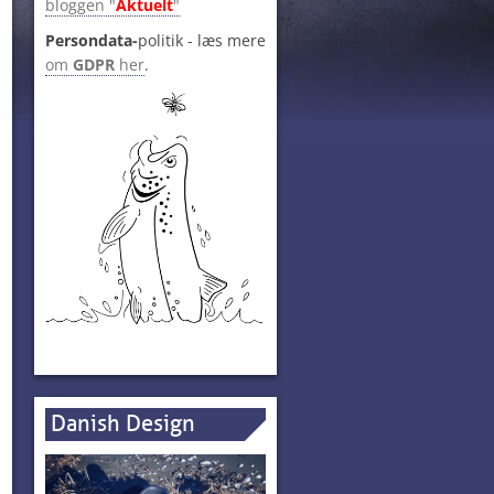
bloggen "
Aktuelt
"
Persondata-
politik - læs mere
om
GDPR
her
.
Danish Design