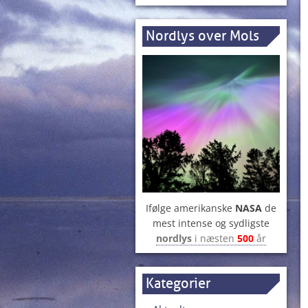
Nordlys over Mols
Ifølge amerikanske
NASA
de
mest intense og sydligste
nordlys
i næsten
500
år
Kategorier