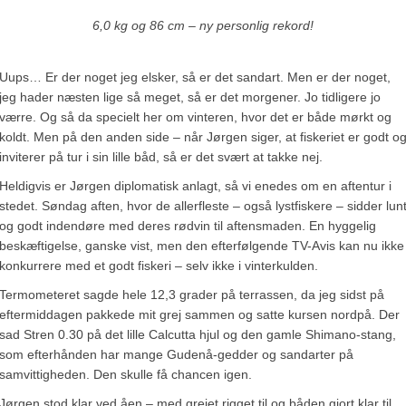
6,0 kg og 86 cm – ny personlig rekord!
Uups… Er der noget jeg elsker, så er det sandart. Men er der noget,
jeg hader næsten lige så meget, så er det morgener. Jo tidligere jo
værre. Og så da specielt her om vinteren, hvor det er både mørkt og
koldt. Men på den anden side – når Jørgen siger, at fiskeriet er godt o
inviterer på tur i sin lille båd, så er det svært at takke nej.
Heldigvis er Jørgen diplomatisk anlagt, så vi enedes om en aftentur i
stedet. Søndag aften, hvor de allerfleste – også lystfiskere – sidder lun
og godt indendøre med deres rødvin til aftensmaden. En hyggelig
beskæftigelse, ganske vist, men den efterfølgende TV-Avis kan nu ikke
konkurrere med et godt fiskeri – selv ikke i vinterkulden.
Termometeret sagde hele 12,3 grader på terrassen, da jeg sidst på
eftermiddagen pakkede mit grej sammen og satte kursen nordpå. Der
sad Stren 0.30 på det lille Calcutta hjul og den gamle Shimano-stang,
som efterhånden har mange Gudenå-gedder og sandarter på
samvittigheden. Den skulle få chancen igen.
Jørgen stod klar ved åen – med grejet rigget til og båden gjort klar til