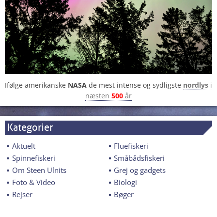
Ifølge amerikanske
NASA
de mest intense og sydligste
nordlys
i
næsten
500
år
Kategorier
Aktuelt
Fluefiskeri
Spinnefiskeri
Småbådsfiskeri
Om Steen Ulnits
Grej og gadgets
Foto & Video
Biologi
Rejser
Bøger