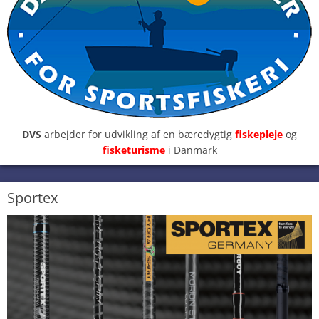
DVS
arbejder for udvikling af en bæredygtig
fiskepleje
og
fisketurisme
i Danmark
Sportex