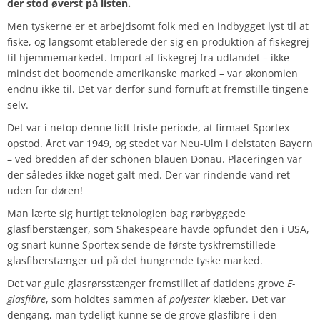
der stod øverst på listen.
Men tyskerne er et arbejdsomt folk med en indbygget lyst til at
fiske, og langsomt etablerede der sig en produktion af fiskegrej
til hjemmemarkedet. Import af fiskegrej fra udlandet – ikke
mindst det boomende amerikanske marked – var økonomien
endnu ikke til. Det var derfor sund fornuft at fremstille tingene
selv.
Det var i netop denne lidt triste periode, at firmaet Sportex
opstod. Året var 1949, og stedet var Neu-Ulm i delstaten Bayern
– ved bredden af der schönen blauen Donau. Placeringen var
der således ikke noget galt med. Der var rindende vand ret
uden for døren!
Man lærte sig hurtigt teknologien bag rørbyggede
glasfiberstænger, som Shakespeare havde opfundet den i USA,
og snart kunne Sportex sende de første tyskfremstillede
glasfiberstænger ud på det hungrende tyske marked.
Det var gule glasrørsstænger fremstillet af datidens grove
E-
glasfibre
, som holdtes sammen af
polyester
klæber. Det var
dengang, man tydeligt kunne se de grove glasfibre i den