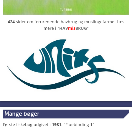
424
sider om forurenende havbrug og muslingefarme. Læs
mere i "
HAV
mis
BRUG
"
Mange bøger
Første fiskebog udgivet i
1981
: "Fluebinding 1"