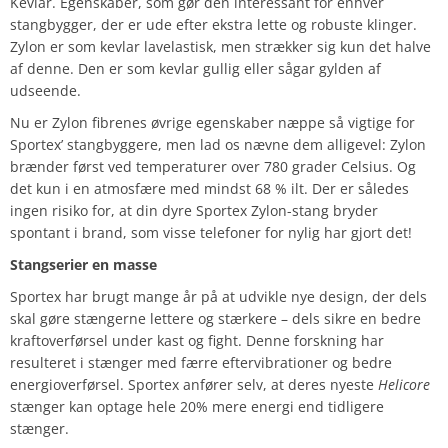
Kevlar. Egenskaber, som gør den interessant for enhver
stangbygger, der er ude efter ekstra lette og robuste klinger.
Zylon er som kevlar lavelastisk, men strækker sig kun det halve
af denne. Den er som kevlar gullig eller sågar gylden af
udseende.
Nu er Zylon fibrenes øvrige egenskaber næppe så vigtige for
Sportex’ stangbyggere, men lad os nævne dem alligevel: Zylon
brænder først ved temperaturer over 780 grader Celsius. Og
det kun i en atmosfære med mindst 68 % ilt. Der er således
ingen risiko for, at din dyre Sportex Zylon-stang bryder
spontant i brand, som visse telefoner for nylig har gjort det!
Stangserier en masse
Sportex har brugt mange år på at udvikle nye design, der dels
skal gøre stængerne lettere og stærkere – dels sikre en bedre
kraftoverførsel under kast og fight. Denne forskning har
resulteret i stænger med færre eftervibrationer og bedre
energioverførsel. Sportex anfører selv, at deres nyeste
Helicore
stænger kan optage hele 20% mere energi end tidligere
stænger.