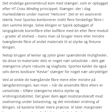
Det endelige gennembrud kom med stænger, som er opbygget
efter
HT Cross Winding
princippet. Stænger, der i dag
markedsføres under navnet “Helicore”. Det er en avanceret
teknik, hvor Sportex kombinerer indtil flere forskellige fibre i
den samme klinge. Selve klingen er typisk opbygget af
langsgående boronfibre eller kulfibre med én eller flere moduli
– grader af stivhed – mens man så bruger mere eller mindre
tværgående fibre af andet materiale til at styrke og fintune
klingen.
Netop brugen af kevlar og zylon giver spændende muligheder,
da disse to materialer dels er noget nær uelastiske – dels gør
stængerne uhyre robuste og slagfaste. Sportex kalder da også
selv deres kostbare “Kevlar” stænger for noget nær ubrydelige!
Ved at vinkle de tværgående fibre mere eller mindre på
længderetningen, kan man – når de anvendte fibre ellers er
uelastiske – tilføre stængerne ekstra styrke og
vridningsstabilitet. Det giver dem øget modstandskraft mod
ovalisering under belastning, og det mindsker vridning af
klingen, så kastene bliver mere præcise. Vi taler marginaler