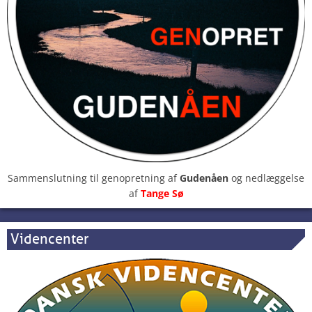
Sammenslutning til genopretning af
Gudenåen
og nedlæggelse
af
Tange Sø
Videncenter