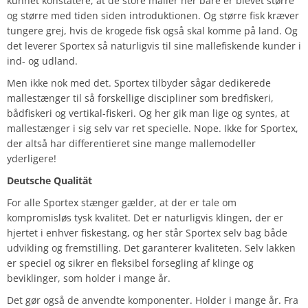
kunnet konstatere, at de store maller her bare er blevet større
og større med tiden siden introduktionen. Og større fisk kræver
tungere grej, hvis de krogede fisk også skal komme på land. Og
det leverer Sportex så naturligvis til sine mallefiskende kunder i
ind- og udland.
Men ikke nok med det. Sportex tilbyder sågar dedikerede
mallestænger til så forskellige discipliner som bredfiskeri,
bådfiskeri og vertikal-fiskeri. Og her gik man lige og syntes, at
mallestænger i sig selv var ret specielle. Nope. Ikke for Sportex,
der altså har differentieret sine mange mallemodeller
yderligere!
Deutsche Qualität
For alle Sportex stænger gælder, at der er tale om
kompromisløs tysk kvalitet. Det er naturligvis klingen, der er
hjertet i enhver fiskestang, og her står Sportex selv bag både
udvikling og fremstilling. Det garanterer kvaliteten. Selv lakken
er speciel og sikrer en fleksibel forsegling af klinge og
beviklinger, som holder i mange år.
Det gør også de anvendte komponenter. Holder i mange år. Fra