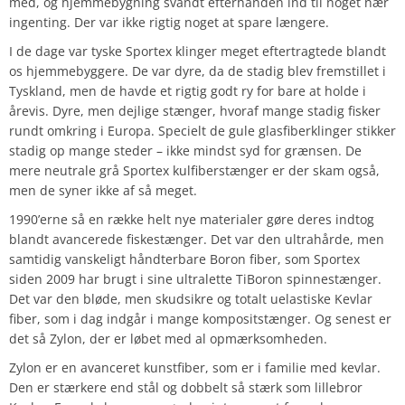
med, og hjemmebygning svandt efterhånden ind til noget nær
ingenting. Der var ikke rigtig noget at spare længere.
I de dage var tyske Sportex klinger meget eftertragtede blandt
os hjemmebyggere. De var dyre, da de stadig blev fremstillet i
Tyskland, men de havde et rigtig godt ry for bare at holde i
årevis. Dyre, men dejlige stænger, hvoraf mange stadig fisker
rundt omkring i Europa. Specielt de gule glasfiberklinger stikker
stadig op mange steder – ikke mindst syd for grænsen. De
mere neutrale grå Sportex kulfiberstænger er der skam også,
men de syner ikke af så meget.
1990’erne så en række helt nye materialer gøre deres indtog
blandt avancerede fiskestænger. Det var den ultrahårde, men
samtidig vanskeligt håndterbare Boron fiber, som Sportex
siden 2009 har brugt i sine ultralette TiBoron spinnestænger.
Det var den bløde, men skudsikre og totalt uelastiske Kevlar
fiber, som i dag indgår i mange kompositstænger. Og senest er
det så Zylon, der er løbet med al opmærksomheden.
Zylon er en avanceret kunstfiber, som er i familie med kevlar.
Den er stærkere end stål og dobbelt så stærk som lillebror