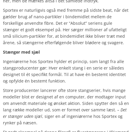
her, men de mærkes altså i det samlede indtryk.
Sportex er naturligvis også med fremme på sidste beat, når det
gælder brug af nano-partikler i bindemidlet mellem de
forskellige anvendte fibre. Det er “Absolut” seriens gule
stænger et godt eksempel på. Her sørger millioner af ufatteligt
små silicium-partikler for, at bindemidlet ikke bliver træt med
årene, så stængerne efterfølgende bliver blødere og svagere.
Stænger med sjæl
Ingeniørerne hos Sportex hylder et princip, som langt fra alle
stangproducenter gør: Hver enkelt stang i en serie er således
designet til ét specifikt formål. Til at have én bestemt identitet
og opfylde én bestemt funktion.
Store producenter lancerer ofte store stangserier, hvis mange
modeller blot er designet af en computer, der modtager input
om anvendt materiale og ønsket aktion. Siden spytter den så en
lang række modeller ud, som er formet over samme læst.
– Det
er stænger uden sjæl
, siger en af ingeniørerne hos Sportex og
rynker på næsen.