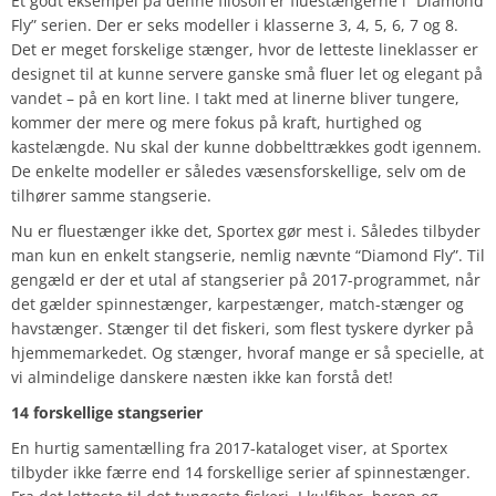
Et godt eksempel på denne filosofi er fluestængerne i “Diamond
Fly” serien. Der er seks modeller i klasserne 3, 4, 5, 6, 7 og 8.
Det er meget forskelige stænger, hvor de letteste lineklasser er
designet til at kunne servere ganske små fluer let og elegant på
vandet – på en kort line. I takt med at linerne bliver tungere,
kommer der mere og mere fokus på kraft, hurtighed og
kastelængde. Nu skal der kunne dobbelttrækkes godt igennem.
De enkelte modeller er således væsensforskellige, selv om de
tilhører samme stangserie.
Nu er fluestænger ikke det, Sportex gør mest i. Således tilbyder
man kun en enkelt stangserie, nemlig nævnte “Diamond Fly”. Til
gengæld er der et utal af stangserier på 2017-programmet, når
det gælder spinnestænger, karpestænger, match-stænger og
havstænger. Stænger til det fiskeri, som flest tyskere dyrker på
hjemmemarkedet. Og stænger, hvoraf mange er så specielle, at
vi almindelige danskere næsten ikke kan forstå det!
14 forskellige stangserier
En hurtig samentælling fra 2017-kataloget viser, at Sportex
tilbyder ikke færre end 14 forskellige serier af spinnestænger.