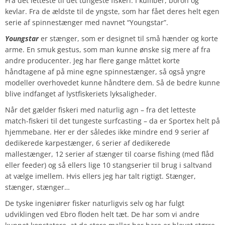
Fra det letteste til det tungeste fiskeri. I kulfiber, boron og
kevlar. Fra de ældste til de yngste, som har fået deres helt egen
serie af spinnestænger med navnet “Youngstar”.
Youngstar
er stænger, som er designet til små hænder og korte
arme. En smuk gestus, som man kunne ønske sig mere af fra
andre producenter. Jeg har flere gange måttet korte
håndtagene af på mine egne spinnestænger, så også yngre
modeller overhovedet kunne håndtere dem. Så de bedre kunne
blive indfanget af lystfiskeriets lyksaligheder.
Når det gælder fiskeri med naturlig agn – fra det letteste
match-fiskeri til det tungeste surfcasting – da er Sportex helt på
hjemmebane. Her er der således ikke mindre end 9 serier af
dedikerede karpestænger, 6 serier af dedikerede
mallestænger, 12 serier af stænger til coarse fishing (med flåd
eller feeder) og så ellers lige 10 stangserier til brug i saltvand
at vælge imellem. Hvis ellers jeg har talt rigtigt. Stænger,
stænger, stænger…
De tyske ingeniører fisker naturligvis selv og har fulgt
udviklingen ved Ebro floden helt tæt. De har som vi andre