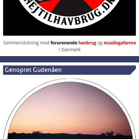
Sammenslutning mod
forurenende
havbrug
og
muslingefarme
i Danmark
Genopret Gudenåen