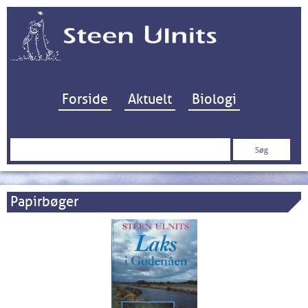
Hop til indhold
Forside
Aktuelt
Biologi
Søg
efter:
Papirbøger