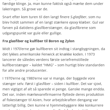
færdige klinge. Ja, man kunne faktisk også mærke dem under
lakeringen. Så grove var de.
Snart efter kom turen til den langt finere
S-glasfiber
, som nu
blev holdt sammen af en langt stærkere
epoxy
klæber. Gul var
farven på datidens glasfiberstænger, da glasfibrene som
udgangspunkt var gule eller gullige.
Fra glasfiber og kulfiber til Boron og Zylon
Midt i 1970’erne gør kulfiberen sit indtog i stangbygningen, da
det lykkes amerikanske Fenwick at knække koden. I 1973
lancerer de således verdens første seriefremstillede
kulfiberstænger – kaldet “HMG” – som hurtigt blev standarden
for alle andre producenter.
I 1970’erne og 1980’erne var vi mange, der byggede vore
stænger selv. Først i glasfiber – siden i kulfiber. Det var sjovt,
men vigtigst af alt så sparede vi penge. Ganske mange endda.
Det var, inden mærkevarefirmaerne flyttede deres produktion
af fiskestænger til Asien, hvor arbejdskraften dengang var
latterligt billig. Den kunne vi hjemmebyggere ikke konkurrere